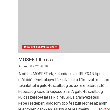
Egyszerű elektronika tippek
MOSFET II. rész
Robert
2023.08.20.
A cikk a MOSFET-ek, különösen az IRLZ34N típus
működésének alapvető kihívásaira fókuszál, különös
tekintettel a gate-feszültség és az áramáteresztő
képesség közötti kapcsolatra. A gate-feszültség
kulcsszerepet játszik a MOSFET áramvezetési
képességében: alacsonyabb feszültségnél az áram
jelentősen csökken, és így a teljesítmény …
→ Továb