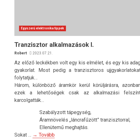
Egyszerű elektronika tippek
Tranzisztor alkalmazások I.
Robert
2023.07.21.
Az előző leckékben volt egy kis elmélet, és egy kis ada
gyakorlat. Most pedig a tranzisztoros ujjgyakorlatoka
folytatjuk…
Három, különböző áramkör kerül körüljárásra, azonba
ezek a lehetőségek csak az alkalmazási felszín
karcolgatták…
Szabályzott tápegység,
Áramnövelés „láncrafűzött” tranzisztorral,
Ellenütemű meghajtás.
Sokat …
→ Tovább