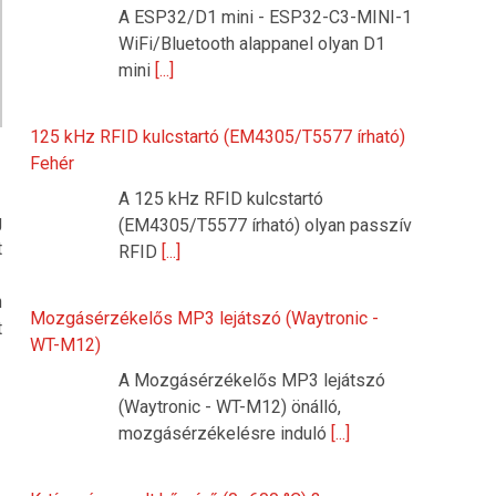
A ESP32/D1 mini - ESP32-C3-MINI-1
WiFi/Bluetooth alappanel olyan D1
mini
[...]
125 kHz RFID kulcstartó (EM4305/T5577 írható)
Fehér
A 125 kHz RFID kulcstartó
g
(EM4305/T5577 írható) olyan passzív
t
RFID
[...]
n
Mozgásérzékelős MP3 lejátszó (Waytronic -
t
WT-M12)
A Mozgásérzékelős MP3 lejátszó
(Waytronic - WT-M12) önálló,
mozgásérzékelésre induló
[...]