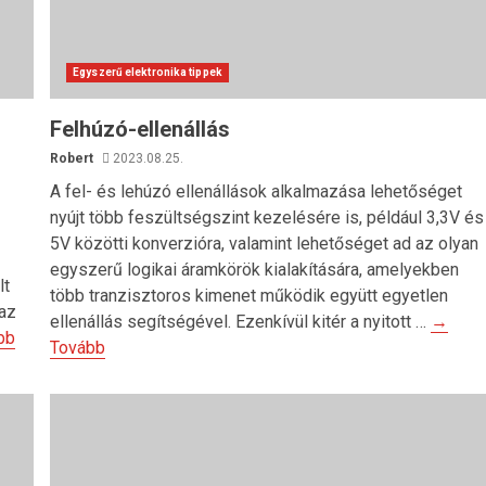
Egyszerű elektronika tippek
Felhúzó-ellenállás
Robert
2023.08.25.
A fel- és lehúzó ellenállások alkalmazása lehetőséget
nyújt több feszültségszint kezelésére is, például 3,3V és
5V közötti konverzióra, valamint lehetőséget ad az olyan
egyszerű logikai áramkörök kialakítására, amelyekben
lt
több tranzisztoros kimenet működik együtt egyetlen
 az
ellenállás segítségével. Ezenkívül kitér a nyitott …
→
bb
Tovább