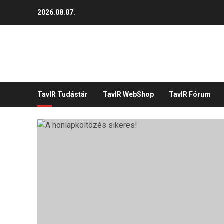
Skip
2026.08.07.
to
content
TavIR Tudástár
TavIR WebShop
TavIR Fórum