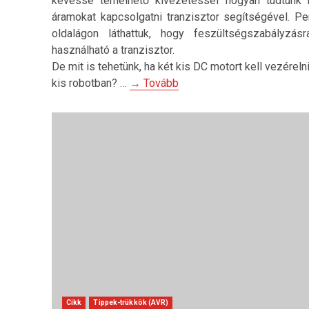
kevéssé terhelhető kivezetéssel hogyan tudtunk 
áramokat kapcsolgatni tranzisztor segítségével. P
oldalágon láthattuk, hogy feszültségszabályzásr
használható a tranzisztor.
De mit is tehetünk, ha két kis DC motort kell vezéreln
kis robotban? …
→ Tovább
Cikk
Tippek-trükkök (AVR)