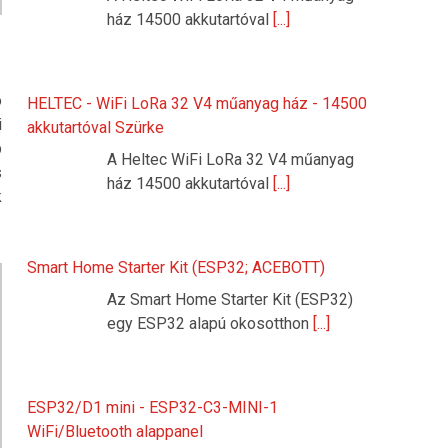
ház 14500 akkutartóval
[...]
o
HELTEC - WiFi LoRa 32 V4 műanyag ház - 14500
i
akkutartóval Szürke
b
A Heltec WiFi LoRa 32 V4 műanyag
s
ház 14500 akkutartóval
[...]
k
Smart Home Starter Kit (ESP32; ACEBOTT)
Az Smart Home Starter Kit (ESP32)
egy ESP32 alapú okosotthon
[...]
ESP32/D1 mini - ESP32-C3-MINI-1
WiFi/Bluetooth alappanel