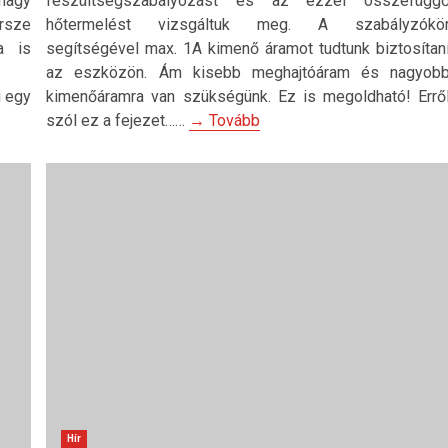
nagy
feszültségszabályozást és az ezzel összefügg
ersze
hőtermelést vizsgáltuk meg. A szabályzókö
a is
segítségével max. 1A kimenő áramot tudtunk biztosítan
az eszközön. Ám kisebb meghajtóáram és nagyob
i egy
kimenőáramra van szükségünk. Ez is megoldható! Errő
szól ez a fejezet……
→ Tovább
Hír