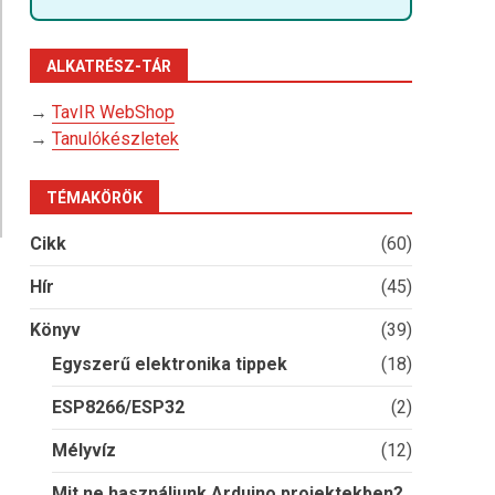
ALKATRÉSZ-TÁR
→
TavIR WebShop
→
Tanulókészletek
TÉMAKÖRÖK
Cikk
(60)
Hír
(45)
Könyv
(39)
Egyszerű elektronika tippek
(18)
ESP8266/ESP32
(2)
Mélyvíz
(12)
Mit ne használjunk Arduino projektekben?