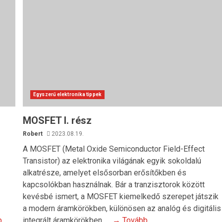
Egyszerű elektronika tippek
MOSFET I. rész
Robert
2023.08.19.
A MOSFET (Metal Oxide Semiconductor Field-Effect
Transistor) az elektronika világának egyik sokoldalú
alkatrésze, amelyet elsősorban erősítőkben és
kapcsolókban használnak. Bár a tranzisztorok között
kevésbé ismert, a MOSFET kiemelkedő szerepet játszik
a modern áramkörökben, különösen az analóg és digitális
b
integrált áramkörökben. …
→ Tovább