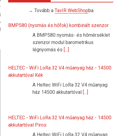
ő
r
→ Tovább a
TavIR WebShop
ba
i
b
BMP580 (nyomás és hőfok) kombinált szenzor
l
A BMP580 nyomás- és hőmérséklet
szenzor modul barometrikus
légnyomás és
[...]
HELTEC - WiFi LoRa 32 V4 műanyag ház - 14500
akkutartóval Kék
A Heltec WiFi LoRa 32 V4 műanyag
ház 14500 akkutartóval
[...]
HELTEC - WiFi LoRa 32 V4 műanyag ház - 14500
akkutartóval Piros
A Heltec WiFi LoRa 32 V4 műanyag