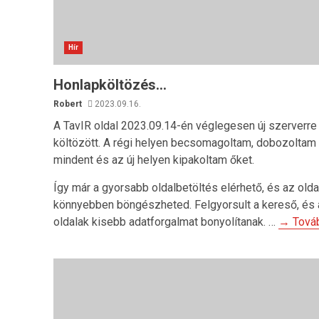
Hír
Honlapköltözés…
Robert
2023.09.16.
A TavIR oldal 2023.09.14-én véglegesen új szerverre
költözött. A régi helyen becsomagoltam, dobozoltam
mindent és az új helyen kipakoltam őket.
Így már a gyorsabb oldalbetöltés elérhető, és az olda
könnyebben böngészheted. Felgyorsult a kereső, és
oldalak kisebb adatforgalmat bonyolítanak. …
→ Tová