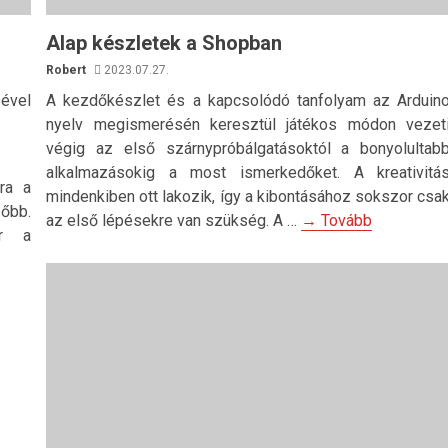
Alap készletek a Shopban
Robert
2023.07.27.
sével
A kezdőkészlet és a kapcsolódó tanfolyam az Arduin
nyelv megismerésén keresztül játékos módon vezet
végig az első szárnypróbálgatásoktól a bonyolultab
alkalmazásokig a most ismerkedőket. A kreativitá
ra a
mindenkiben ott lakozik, így a kibontásához sokszor csa
őbb.
az első lépésekre van szükség. A …
→ Tovább
ár a