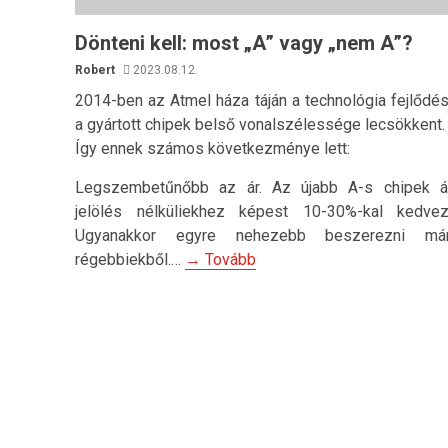
Dönteni kell: most „A” vagy „nem A”?
Robert
2023.08.12.
2014-ben az Atmel háza táján a technológia fejlődé
a gyártott chipek belső vonalszélessége lecsökkent.
Így ennek számos következménye lett:
Legszembetűnőbb az ár. Az újabb A-s chipek á
jelölés nélküliekhez képest 10-30%-kal kedvez
Ugyanakkor egyre nehezebb beszerezni m
régebbiekből.…
→ Tovább