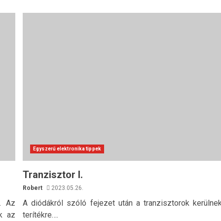
Egyszerű elektronika tippek
Tranzisztor I.
Robert
2023.05.26.
k. Az
A diódákról szóló fejezet után a tranzisztorok kerülne
k az
terítékre….