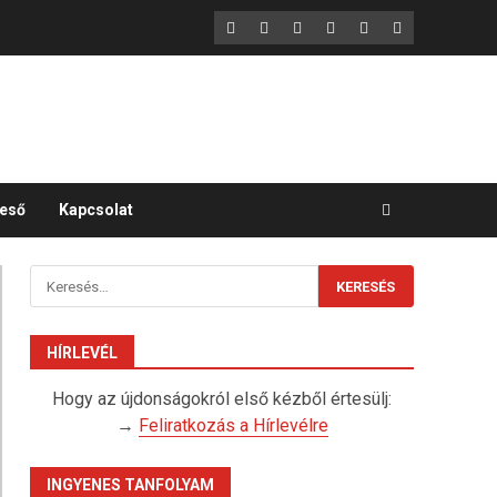
F
X
LinkedIn
YouTube
Instagram
GitHub
eső
Kapcsolat
Keresés:
HÍRLEVÉL
Hogy az újdonságokról első kézből értesülj:
→
Feliratkozás a Hírlevélre
INGYENES TANFOLYAM