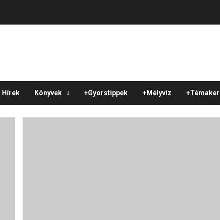
Hírek
Könyvek
+Gyorstippek
+Mélyvíz
+Témaker