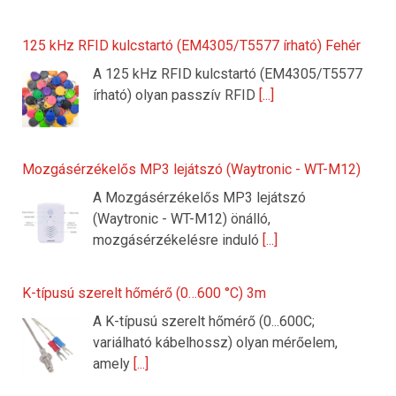
125 kHz RFID kulcstartó (EM4305/T5577 írható) Fehér
A 125 kHz RFID kulcstartó (EM4305/T5577
írható) olyan passzív RFID
[...]
Mozgásérzékelős MP3 lejátszó (Waytronic - WT-M12)
A Mozgásérzékelős MP3 lejátszó
(Waytronic - WT-M12) önálló,
mozgásérzékelésre induló
[...]
K-típusú szerelt hőmérő (0…600 °C) 3m
A K-típusú szerelt hőmérő (0...600C;
variálható kábelhossz) olyan mérőelem,
amely
[...]