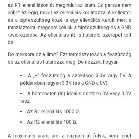
az R1 ellenálláson át megindul az áram. Ez persze nem
nőhet az égig, mivel az ellenállás korlátozza. A kollektor
és a tápfeszültség közé is egy ellenállás került, mert a
tranzisztorral mégsem célunk a tápfeszültség és a GND
rövidrezárása. Az ellenállás itt is határoló szerepet tölt
be.
De mekkora ez a limit? Ezt természetesen a feszültség
és az ellenállás határozza meg. De nézzük, hogyan:
A „+” feszültség a szokásos 3.3V vagy 5V. A
példánkban legyen 3.3V (és a GND a 0V),
A bemeneten (In) ideális esetben 0V vagy 3.3V
lesz,
Az R1 ellenállás 1000 Ω,
Az R2 ellenállás 100 Ω.
A maximális áram, ami a bázison át folyik, nem lehet