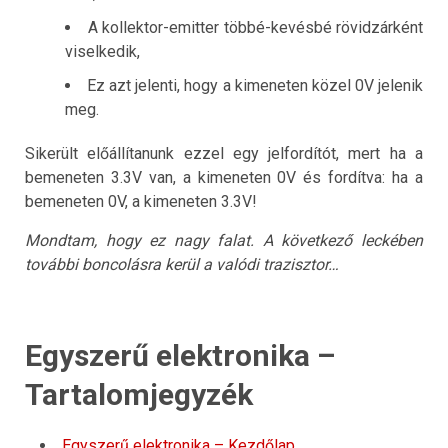
A kollektor-emitter többé-kevésbé rövidzárként
viselkedik,
Ez azt jelenti, hogy a kimeneten közel 0V jelenik
meg.
Sikerült előállítanunk ezzel egy jelfordítót, mert ha a
bemeneten 3.3V van, a kimeneten 0V és fordítva: ha a
bemeneten 0V, a kimeneten 3.3V!
Mondtam, hogy ez nagy falat. A következő leckében
további boncolásra kerül a valódi trazisztor…
Egyszerű elektronika –
Tartalomjegyzék
Egyszerű elektronika – Kezdőlap