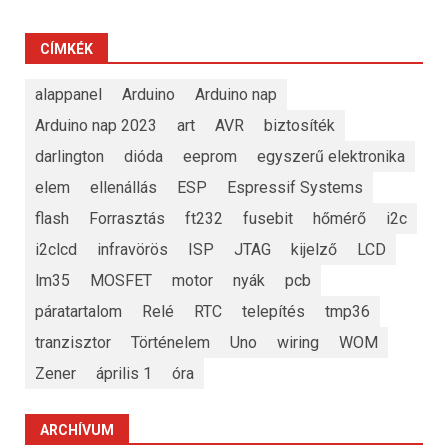
CÍMKÉK
alappanel
Arduino
Arduino nap
Arduino nap 2023
art
AVR
biztosíték
darlington
dióda
eeprom
egyszerű elektronika
elem
ellenállás
ESP
Espressif Systems
flash
Forrasztás
ft232
fusebit
hőmérő
i2c
i2clcd
infravörös
ISP
JTAG
kijelző
LCD
lm35
MOSFET
motor
nyák
pcb
páratartalom
Relé
RTC
telepítés
tmp36
tranzisztor
Történelem
Uno
wiring
WOM
Zener
április 1
óra
ARCHÍVUM