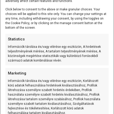
adversely affect certain features and functions.
Click below to consent to the above or make granular choices. Your
choices will be applied to this site only. You can change your settings at
any time, including withdrawing your consent, by using the toggles on
Egyszerű elektronika tippek
the Cookie Policy, or by clicking on the manage consent button at the
bottom of the screen.
MOSFET II. rész
Statistics
2023.08.20.
Információk tárolása és/vagy elérése egy eszközön, A hirdetések
Keresés:
teljesítményének mérése, A tartalom teljesítményének mérése, A
közönségek megértése statisztikák vagy különböző forrásokból
származó adatok kombinálásai révén.
HÍRLEVÉL
Marketing
Hogy az újdonságokról első kézből értesülj:
Információk tárolása és/vagy elérése egy eszközön, Korlátozott
→
Feliratkozás a Hírlevélre
körű adatok felhasználása hirdetések kiválasztásához, Profilok
létrehozása személyre szabott hirdetés érdekében, Profilok
használata személyre szabott hirdetés kiválasztásához, Profilok
INGYENES TANFOLYAM
létrehozása tartalom személyre szabásához, Profilok használata
személyre szabott tartalom kiválasztásához, Szolgáltatások
fejlesztése és tökéletesítése, Korlátozott körű adatok
60 nap alatt Arduino - az ingyenes tanfolyam
felhasználása tartalom kiválasztásához.