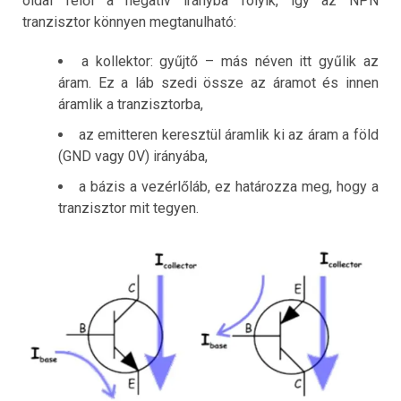
oldal felől a negatív irányba folyik, így az NPN
tranzisztor könnyen megtanulható:
a kollektor: gyűjtő – más néven itt gyűlik az
áram. Ez a láb szedi össze az áramot és innen
áramlik a tranzisztorba,
az emitteren keresztül áramlik ki az áram a föld
(GND vagy 0V) irányába,
a bázis a vezérlőláb, ez határozza meg, hogy a
tranzisztor mit tegyen.