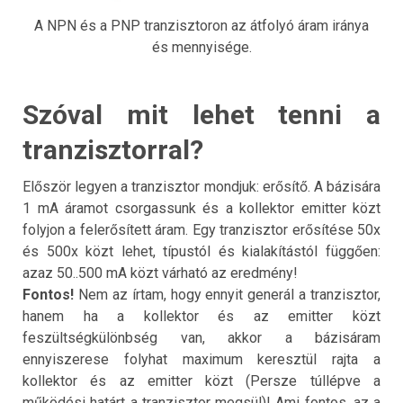
A NPN és a PNP tranzisztoron az átfolyó áram iránya
és mennyisége.
Szóval mit lehet tenni a
tranzisztorral?
Először legyen a tranzisztor mondjuk: erősítő. A bázisára
1 mA áramot csorgassunk és a kollektor emitter közt
folyjon a felerősített áram. Egy tranzisztor erősítése 50x
és 500x közt lehet, típustól és kialakítástól függően:
azaz 50..500 mA közt várható az eredmény!
Fontos!
Nem az írtam, hogy ennyit generál a tranzisztor,
hanem ha a kollektor és az emitter közt
feszültségkülönbség van, akkor a bázisáram
ennyiszerese folyhat maximum keresztül rajta a
kollektor és az emitter közt (Persze túllépve a
működési határt a tranzisztor megsül)! Ami fontos, az a