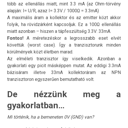
több az ellenállás miatt, mint 3.3 mA (az Ohm-törvény
alapján: I= U/R, azaz I= 3.3V / 1000Ω = 3.3mA)
A maximális áram a kollektor és az emitter közt akkor
folyik, ha rövidzárként kapcsoljuk. Ez a 100Ω ellenállás
miatt azonban – hiszen a tápfeszültség 3.3V: 33mA.
Fontos!
A méretezéskor a legrosszabb eset elvét
követtük (worst case). Így a tranzisztorunk minden
körülmények közt életben marad.
Az elméleti tranzisztor így viselkedik. Azonban a
gyakorlati egy picit másképpen mutat. Az eddigi 3.3mA
bázisáram illetve 33mA kollektoráram az NPN
tranzisztoron egyszerűen bemutatható volt.
De nézzünk meg a
gyakorlatban…
Mi történik, ha a bemeneten 0V (GND) van?