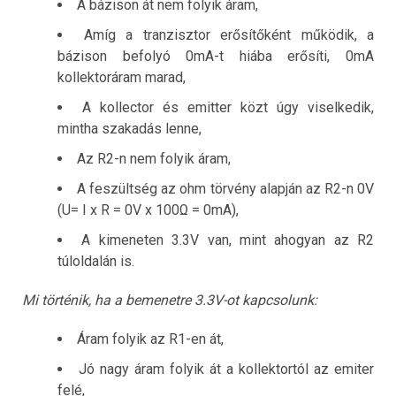
A bázison át nem folyik áram,
Amíg a tranzisztor erősítőként működik, a
bázison befolyó 0mA-t hiába erősíti, 0mA
kollektoráram marad,
A kollector és emitter közt úgy viselkedik,
mintha szakadás lenne,
Az R2-n nem folyik áram,
A feszültség az ohm törvény alapján az R2-n 0V
(U= I x R = 0V x 100Ω = 0mA),
A kimeneten 3.3V van, mint ahogyan az R2
túloldalán is.
Mi történik, ha a bemenetre 3.3V-ot kapcsolunk:
Áram folyik az R1-en át,
Jó nagy áram folyik át a kollektortól az emiter
felé,