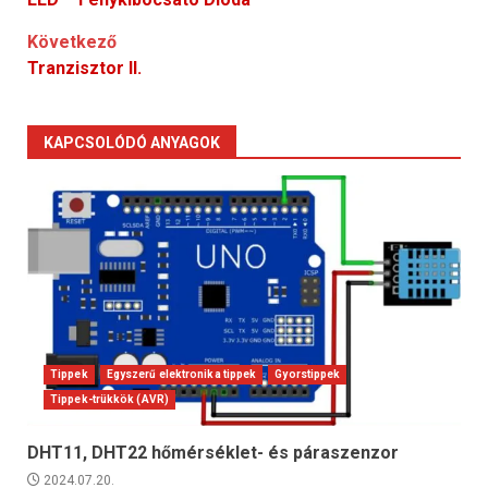
navigation
Következő
Tranzisztor II.
KAPCSOLÓDÓ ANYAGOK
Tippek
Egyszerű elektronika tippek
Gyorstippek
Tippek-trükkök (AVR)
DHT11, DHT22 hőmérséklet- és páraszenzor
2024.07.20.