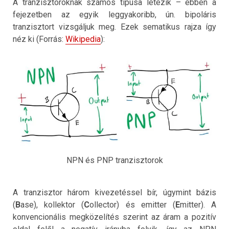
A tranzisztoroknak számos típusa létezik – ebben a
fejezetben az egyik leggyakoribb, ún. bipoláris
tranzisztort vizsgáljuk meg. Ezek sematikus rajza így
néz ki (Forrás:
Wikipedia
):
NPN és PNP tranzisztorok
A tranzisztor három kivezetéssel bír, úgymint bázis
(
B
ase), kollektor (
C
ollector) és emitter (
E
mitter). A
konvencionális megközelítés szerint az áram a pozitív