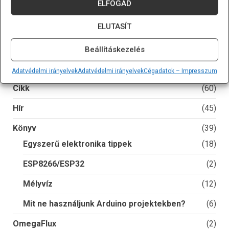
ELFOGAD
ALKATRÉSZ-TÁR
ELUTASÍT
→
TavIR WebShop
→
Tanulókészletek
Beállításkezelés
TÉMAKÖRÖK
Adatvédelmi irányelvek
Adatvédelmi irányelvek
Cégadatok – Impresszum
Cikk
(60)
Hír
(45)
Könyv
(39)
Egyszerű elektronika tippek
(18)
ESP8266/ESP32
(2)
Mélyvíz
(12)
Mit ne használjunk Arduino projektekben?
(6)
OmegaFlux
(2)