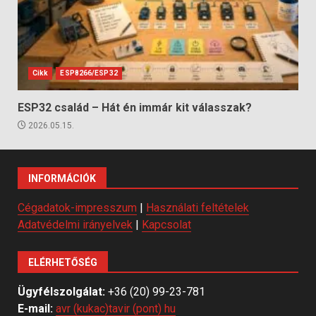
Cikk
ESP8266/ESP32
ESP32 család – Hát én immár kit válasszak?
2026.05.15.
INFORMÁCIÓK
Cégadatok-impresszum
|
Használati feltételek
Adatvédelmi irányelvek
|
Kapcsolat
ELÉRHETŐSÉG
Ügyfélszolgálat:
+36 (20) 99-23-781
E-mail:
avr (kukac)tavir (pont) hu