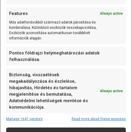
→
Kattints ide és iratkozz fel!
Features
Always active
Más adatforrásokból származó adatok párosítása és
kombinálása, Különböző eszközök összekapcsolása,
Eszközök azonosítása automatikusan továbbított
információk alapján.
Pontos földrajzi helymeghatározási adatok
felhasználása.
Szeretnél egy lépéssel a
Biztonság, visszaélések
többiek előtt járni?
megakadályozása és észlelése,
hibajavítás, Hirdetés és tartalom
Ne hagyd ki a legújabb tanfolyamokat, amik még csak
Always active
megjelenítése és bemutatása,
most bontogatják szárnyaikat.
Adatvédelmi lehetőségek mentése és
kommunikációja.
Legyél te az első!
Manage 1641 vendors
Read more about these purposes