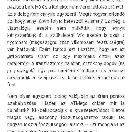
bázisba befolyó és a kollektor-emitteren átfolyó aránya!
Ez a dolog nem ennyire egyszerű: Mégis hogyan értendő
az, hogy ennyi áram folyik keresztül valamin? Ez még a
vízanalógia esetén sem működik, hogy ennyit
kényszerítünk át a szűkületen! Víz esetén is csak a
nyomásra (magasságra, azaz villamosan: feszültségre)
van hatásunk! Ezért fontos azt tisztázni, hogy ez az
„átfolyatható áram” ez egy maximális érték, azaz
határérték! A tranzisztorok hálátlan, érzékeny dögök (na
jó: jószágok). Egy pici határérték túllépés és azonnal
megemelik a kalapjukat és kijön belőlük a működtető
füst.
Nem olyan egyszerű dolog valójában az áram pontos
szabályozása. Hiszen az ATMega chipen mit is
csinálunk? Ki-/bekapcsoljuk a kivezetést/lábat illetve
magas vagy alacsony feszültségszintre rakjuk! De
hogyan lesz a feszültségből áram?! – Ezt mondja ki az
Ohm törvénye. Azaz használjunk ellenállást!