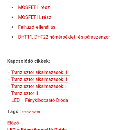
MOSFET I. rész
MOSFET II. rész
Felhúzó-ellenállás
DHT11, DHT22 hőmérséklet- és páraszenzor
Kapcsolódó cikkek:
–
Tranzisztor alkalmazások III.
–
Tranzisztor alkalmazások II.
–
Tranzisztor alkalmazások I.
–
Tranzisztor II.
–
LED – Fénykibocsátó Dióda
Tags:
tranzisztor
Post
Előző
LED – Fénykibocsátó Dióda