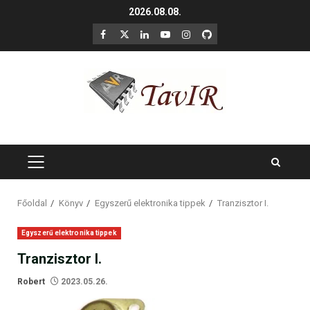
Skip
2026.08.08.
to
F
X
LinkedIn
YouTube
Instagram
GitHub
content
PRIMARY
MENU
Főoldal
Könyv
Egyszerű elektronika tippek
Tranzisztor I.
Egyszerű elektronika tippek
Tranzisztor I.
Robert
2023.05.26.