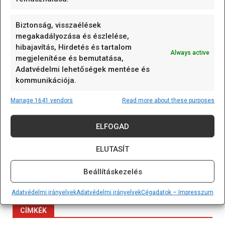
variálható kábelhossz) olyan mérőelem,
amely
[...]
Biztonság, visszaélések
megakadályozása és észlelése,
K-típusú szerelt hőmérő (0…600 °C) 0.5m
hibajavítás, Hirdetés és tartalom
Always active
megjelenítése és bemutatása,
A K-típusú szerelt hőmérő (0...600C;
Adatvédelmi lehetőségek mentése és
variálható kábelhossz) olyan mérőelem,
kommunikációja.
amely
[...]
Manage 1641 vendors
Read more about these purposes
125 kHz RFID kulcstartó (EM4305/T5577 írható)
Vegyes/Mixed
ELFOGAD
A 125 kHz RFID kulcstartó (EM4305/T5577
ELUTASÍT
írható) olyan passzív RFID
[...]
Beállításkezelés
Adatvédelmi irányelvek
Adatvédelmi irányelvek
Cégadatok – Impresszum
CÍMKÉK