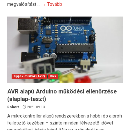
megvalósítást …
→ Tovább
Tippek-trükkök (AVR)
Cikk
AVR alapú Arduino működési ellenőrzése
(alaplap-teszt)
Robert
2021.09.13.
A mikrokontroller alapú rendszerekben a hobbi és a profi
fejlesztő kezében – szinte minden félvezető idővel
megsérülhet, hibás lehet. Míg ez a diszkrét vagy