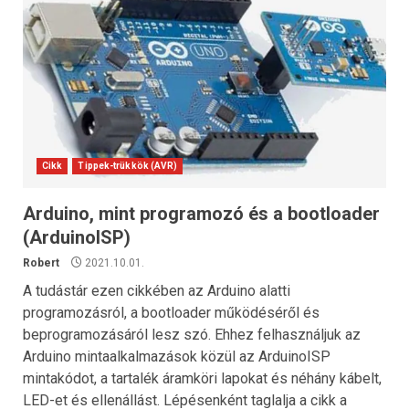
Cikk
Tippek-trükkök (AVR)
Arduino, mint programozó és a bootloader
(ArduinoISP)
Robert
2021.10.01.
A tudástár ezen cikkében az Arduino alatti
programozásról, a bootloader működéséről és
beprogramozásáról lesz szó. Ehhez felhasználjuk az
Arduino mintaalkalmazások közül az ArduinoISP
mintakódot, a tartalék áramköri lapokat és néhány kábelt,
LED-et és ellenállást. Lépésenként taglalja a cikk a