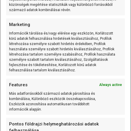
A 125 kHz RFID kulcstartó (EM4305/T5577
közönségek megértése statisztikák vagy különböző forrásokból
írható) olyan passzív RFID
[...]
származó adatok kombinálásai révén.
Marketing
Mozgásérzékelős MP3 lejátszó (Waytronic - WT-M12)
Információk tárolása és/vagy elérése egy eszközön, Korlátozott
körű adatok felhasználása hirdetések kiválasztásához, Profilok
A Mozgásérzékelős MP3 lejátszó
létrehozása személyre szabott hirdetés érdekében, Profilok
(Waytronic - WT-M12) önálló,
használata személyre szabott hirdetés kiválasztásához, Profilok
létrehozása tartalom személyre szabásához, Profilok használata
mozgásérzékelésre induló
[...]
személyre szabott tartalom kiválasztásához, Szolgáltatások
fejlesztése és tökéletesítése, Korlátozott körű adatok
felhasználása tartalom kiválasztásához.
K-típusú szerelt hőmérő (0…600 °C) 3m
A K-típusú szerelt hőmérő (0...600C;
Features
Always active
variálható kábelhossz) olyan mérőelem,
Más adatforrásokból származó adatok párosítása és
amely
[...]
kombinálása, Különböző eszközök összekapcsolása,
Eszközök azonosítása automatikusan továbbított
információk alapján.
K-típusú szerelt hőmérő (0…600 °C) 1m
Pontos földrajzi helymeghatározási adatok
A K-típusú szerelt hőmérő (0...600C;
felhasználása.