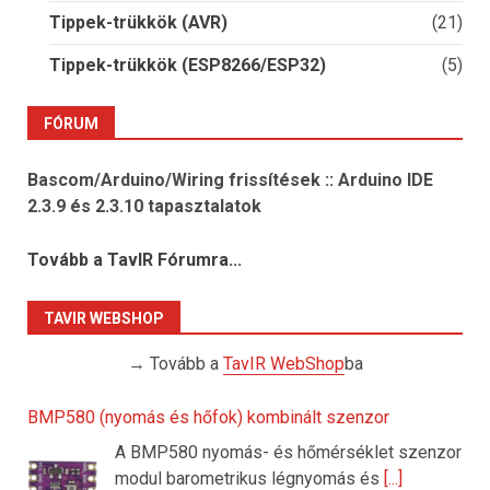
Tippek-trükkök (AVR)
(21)
Tippek-trükkök (ESP8266/ESP32)
(5)
FÓRUM
Bascom/Arduino/Wiring frissítések :: Arduino IDE
2.3.9 és 2.3.10 tapasztalatok
Tovább a TavIR Fórumra...
TAVIR WEBSHOP
→ Tovább a
TavIR WebShop
ba
BMP580 (nyomás és hőfok) kombinált szenzor
A BMP580 nyomás- és hőmérséklet szenzor
modul barometrikus légnyomás és
[...]