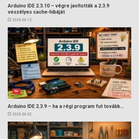
Arduino IDE 2.3.10 – végre javították a 2.3.9
veszélyes cache-hibáját
2026.06.12.
Hír
Arduino IDE 2.3.9 – ha a régi program fut tovább…
2026.06.02.