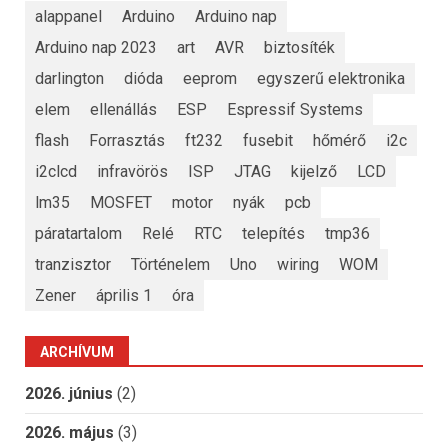
alappanel
Arduino
Arduino nap
Arduino nap 2023
art
AVR
biztosíték
darlington
dióda
eeprom
egyszerű elektronika
elem
ellenállás
ESP
Espressif Systems
flash
Forrasztás
ft232
fusebit
hőmérő
i2c
i2clcd
infravörös
ISP
JTAG
kijelző
LCD
lm35
MOSFET
motor
nyák
pcb
páratartalom
Relé
RTC
telepítés
tmp36
tranzisztor
Történelem
Uno
wiring
WOM
Zener
április 1
óra
ARCHÍVUM
2026. június
(2)
2026. május
(3)