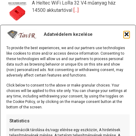
A Heltec WiFi LoRa 32 V4 műanyag ház
14500 akkutartóval
[...]
Adatvédelem kezelése
Smart Home Starter Kit (ESP32; ACEBOTT)
Az Smart Home Starter Kit (ESP32) egy
To provide the best experiences, we and our partners use technologies
ESP32 alapú okosotthon
[...]
like cookies to store and/or access device information. Consenting to
these technologies will allow us and our partners to process personal
data such as browsing behavior or unique IDs on this site and show
(non-) personalized ads. Not consenting or withdrawing consent, may
adversely affect certain features and functions.
ESP32/D1 mini - ESP32-C3-MINI-1 WiFi/Bluetooth
alappanel
Click below to consent to the above or make granular choices. Your
choices will be applied to this site only. You can change your settings at
A ESP32/D1 mini - ESP32-C3-MINI-1
any time, including withdrawing your consent, by using the toggles on
the Cookie Policy, or by clicking on the manage consent button at the
WiFi/Bluetooth alappanel olyan D1 mini
[...]
bottom of the screen.
Statistics
125 kHz RFID kulcstartó (EM4305/T5577 írható) Fehér
Információk tárolása és/vagy elérése egy eszközön, A hirdetések
teljesítményének mérése, A tartalom teljesítményének mérése, A