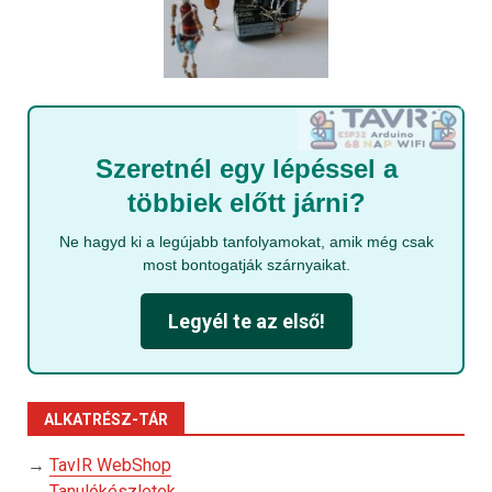
Szeretnél egy lépéssel a
többiek előtt járni?
Ne hagyd ki a legújabb tanfolyamokat, amik még csak
most bontogatják szárnyaikat.
Legyél te az első!
ALKATRÉSZ-TÁR
→
TavIR WebShop
→
Tanulókészletek