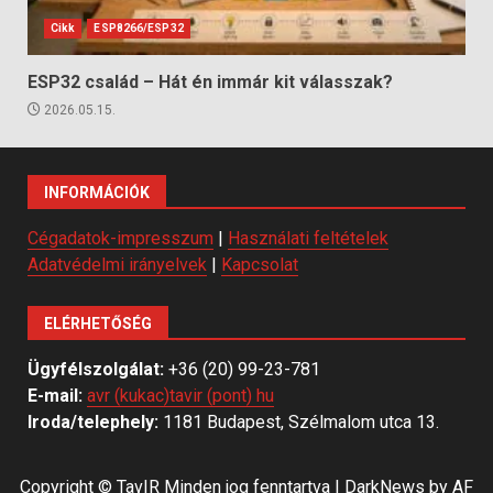
Cikk
ESP8266/ESP32
ESP32 család – Hát én immár kit válasszak?
2026.05.15.
INFORMÁCIÓK
Cégadatok-impresszum
|
Használati feltételek
Adatvédelmi irányelvek
|
Kapcsolat
ELÉRHETŐSÉG
Ügyfélszolgálat:
+36 (20) 99-23-781
E-mail:
avr (kukac)tavir (pont) hu
Iroda/telephely:
1181 Budapest, Szélmalom utca 13.
Copyright © TavIR Minden jog fenntartva
|
DarkNews
by AF