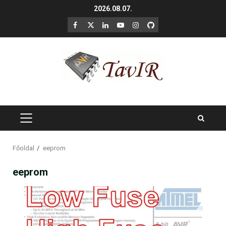
Skip
2026.08.07.
to
F
X
LinkedIn
YouTube
Instagram
GitHub
content
PRIMARY
MENU
Főoldal
eeprom
eeprom