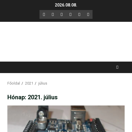
Skip
2026.08.08.
to
F
X
LinkedIn
YouTube
Instagram
GitHub
content
Főoldal
2021
július
Hónap:
2021. július