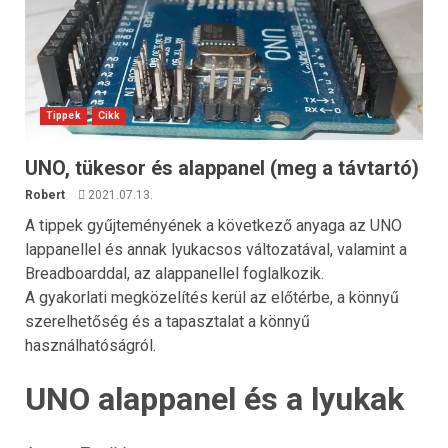
Tippek
Cikk
UNO, tükesor és alappanel (meg a távtartó)
Robert
2021.07.13.
A tippek gyűjteményének a következő anyaga az UNO
lappanellel és annak lyukacsos változatával, valamint a
Breadboarddal, az alappanellel foglalkozik.
A gyakorlati megközelítés kerül az előtérbe, a könnyű
szerelhetőség és a tapasztalat a könnyű
használhatóságról.
UNO alappanel és a lyukak