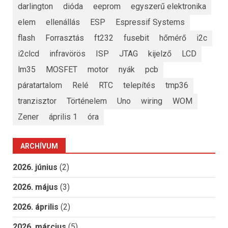
darlington
dióda
eeprom
egyszerű elektronika
elem
ellenállás
ESP
Espressif Systems
flash
Forrasztás
ft232
fusebit
hőmérő
i2c
i2clcd
infravörös
ISP
JTAG
kijelző
LCD
lm35
MOSFET
motor
nyák
pcb
páratartalom
Relé
RTC
telepítés
tmp36
tranzisztor
Történelem
Uno
wiring
WOM
Zener
április 1
óra
ARCHÍVUM
2026. június
(2)
2026. május
(3)
2026. április
(2)
2026. március
(5)