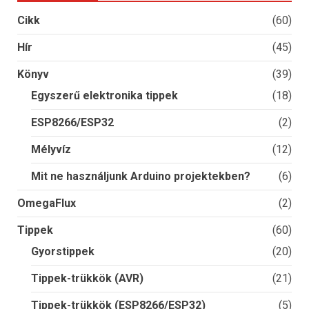
Cikk
(60)
Hír
(45)
Könyv
(39)
Egyszerű elektronika tippek
(18)
ESP8266/ESP32
(2)
Mélyvíz
(12)
Mit ne használjunk Arduino projektekben?
(6)
OmegaFlux
(2)
Tippek
(60)
Gyorstippek
(20)
Tippek-trükkök (AVR)
(21)
Tippek-trükkök (ESP8266/ESP32)
(5)