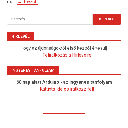
és …
→ Tovább
Keresés:
HÍRLEVÉL
Hogy az újdonságokról első kézből értesülj:
→
Feliratkozás a Hírlevélre
INGYENES TANFOLYAM
60 nap alatt Arduino - az ingyenes tanfolyam
→
Kattints ide és iratkozz fel!