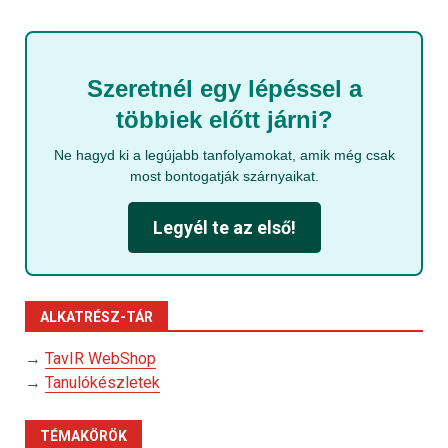
Szeretnél egy lépéssel a
többiek előtt járni?
Ne hagyd ki a legújabb tanfolyamokat, amik még csak
most bontogatják szárnyaikat.
Legyél te az első!
ALKATRÉSZ-TÁR
→
TavIR WebShop
→
Tanulókészletek
TÉMAKÖRÖK