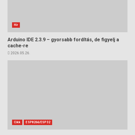
Hír
Arduino IDE 2.3.9 – gyorsabb fordítás, de figyelj a
cache-re
2026.05.26.
Cikk
ESP8266/ESP32