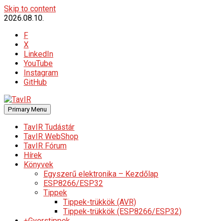
Skip to content
2026.08.10.
F
X
LinkedIn
YouTube
Instagram
GitHub
Primary Menu
TavIR Tudástár
TavIR WebShop
TavIR Fórum
Hírek
Könyvek
Egyszerű elektronika – Kezdőlap
ESP8266/ESP32
Tippek
Tippek-trükkök (AVR)
Tippek-trükkök (ESP8266/ESP32)
+Gyorstippek