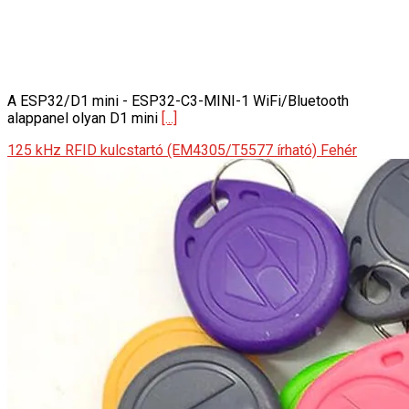
A ESP32/D1 mini - ESP32-C3-MINI-1 WiFi/Bluetooth
alappanel olyan D1 mini
[...]
125 kHz RFID kulcstartó (EM4305/T5577 írható) Fehér