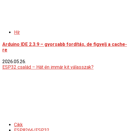
Hír
Arduino IDE 2.3.9 – gyorsabb fordítás, de figyelj a cache-
re
2026.05.26.
ESP32 család – Hát én immár kit válasszak?
Cikk
ESP8266/ESP32