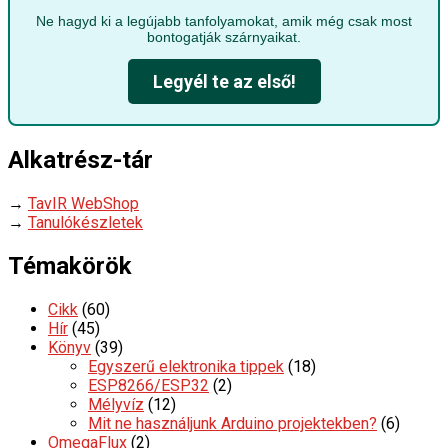
Ne hagyd ki a legújabb tanfolyamokat, amik még csak most
bontogatják szárnyaikat.
Legyél te az első!
Alkatrész-tár
→
TavIR WebShop
→
Tanulókészletek
Témakörök
Cikk
(60)
Hír
(45)
Könyv
(39)
Egyszerű elektronika tippek
(18)
ESP8266/ESP32
(2)
Mélyvíz
(12)
Mit ne használjunk Arduino projektekben?
(6)
OmegaFlux
(2)