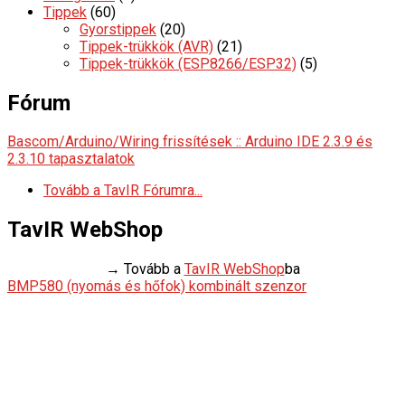
Tippek
(60)
Gyorstippek
(20)
Tippek-trükkök (AVR)
(21)
Tippek-trükkök (ESP8266/ESP32)
(5)
Fórum
Bascom/Arduino/Wiring frissítések :: Arduino IDE 2.3.9 és
2.3.10 tapasztalatok
Tovább a TavIR Fórumra...
TavIR WebShop
→ Tovább a
TavIR WebShop
ba
BMP580 (nyomás és hőfok) kombinált szenzor