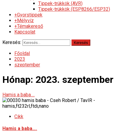
Tippek-trükkök (AVR)
Tippek-trükkök (ESP8266/ESP32)
+Gyorstippek
+Mélyvíz
+Témakereső
Kapcsolat
Keresés:
Főoldal
2023
szeptember
Hónap:
2023. szeptember
Hamis a baba….
Cikk
Hamis a baba….