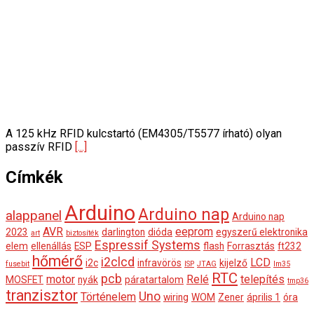
A 125 kHz RFID kulcstartó (EM4305/T5577 írható) olyan
passzív RFID
[...]
Címkék
Arduino
Arduino nap
alappanel
Arduino nap
AVR
eeprom
2023
darlington
dióda
egyszerű elektronika
art
biztosíték
Espressif Systems
elem
ellenállás
ESP
flash
Forrasztás
ft232
hőmérő
i2clcd
LCD
i2c
infravörös
kijelző
fusebit
ISP
JTAG
lm35
RTC
pcb
motor
Relé
telepítés
MOSFET
nyák
páratartalom
tmp36
tranzisztor
Uno
Történelem
wiring
WOM
Zener
április 1
óra