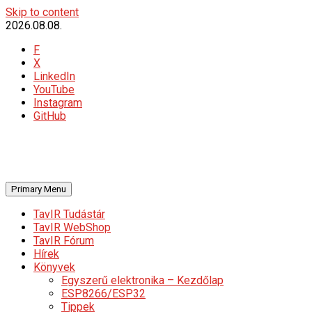
Skip to content
2026.08.08.
F
X
LinkedIn
YouTube
Instagram
GitHub
Primary Menu
TavIR Tudástár
TavIR WebShop
TavIR Fórum
Hírek
Könyvek
Egyszerű elektronika – Kezdőlap
ESP8266/ESP32
Tippek