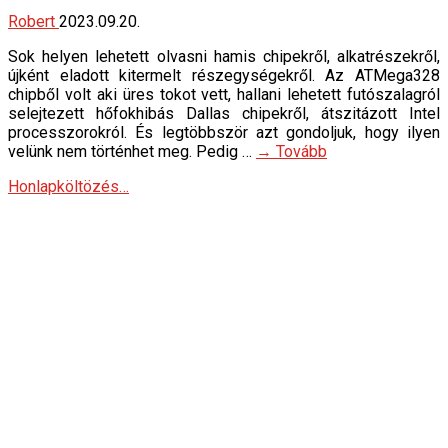
Robert
2023.09.20.
Sok helyen lehetett olvasni hamis chipekről, alkatrészekről,
újként eladott kitermelt részegységekről. Az ATMega328
chipből volt aki üres tokot vett, hallani lehetett futószalagról
selejtezett hőfokhibás Dallas chipekről, átszitázott Intel
processzorokról. És legtöbbször azt gondoljuk, hogy ilyen
velünk nem történhet meg. Pedig …
→ Tovább
Honlapköltözés…