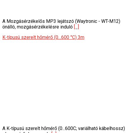
A Mozgásérzékelős MP3 lejátszó (Waytronic - WT-M12)
önálló, mozgásérzékelésre induló
[...]
K-típusú szerelt hőmérő (0…600 °C) 3m
A K-típusú szerelt hőmérő (0...600C; variálható kábelhossz)