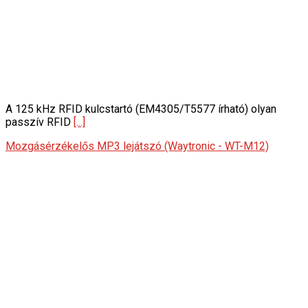
A 125 kHz RFID kulcstartó (EM4305/T5577 írható) olyan
passzív RFID
[...]
Mozgásérzékelős MP3 lejátszó (Waytronic - WT-M12)