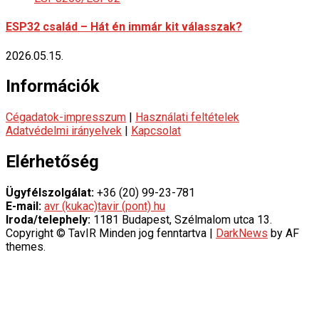
ESP32 család – Hát én immár kit válasszak?
2026.05.15.
Információk
Cégadatok-impresszum
|
Használati feltételek
Adatvédelmi irányelvek
|
Kapcsolat
Elérhetőség
Ügyfélszolgálat:
+36 (20) 99-23-781
E-mail:
avr (kukac)tavir (pont) hu
Iroda/telephely:
1181 Budapest, Szélmalom utca 13.
Copyright © TavIR Minden jog fenntartva
|
DarkNews
by AF
themes.