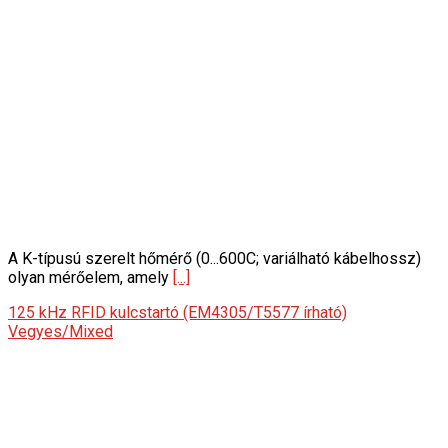
A K-típusú szerelt hőmérő (0...600C; variálható kábelhossz)
olyan mérőelem, amely
[...]
125 kHz RFID kulcstartó (EM4305/T5577 írható)
Vegyes/Mixed