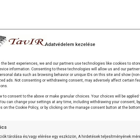
Adatvédelem kezelése
e the best experiences, we and our partners use technologies like cookies to stor
vice information. Consenting to these technologies will allow us and our partner
ersonal data such as browsing behavior or unique IDs on this site and show (non-
zed ads. Not consenting or withdrawing consent, may adversely affect certain fe
ions.
w to consent to the above or make granular choices. Your choices will be applied 
. You can change your settings at any time, including withdrawing your consent, b
es on the Cookie Policy, or by clicking on the manage consent button at the bottom
tics
ciók tárolása és/vagy elérése egy eszközön, A hirdetések teljesítményének mér