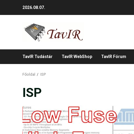
Skip
2026.08.07.
to
content
TavIR Tudástár
TavIR WebShop
TavIR Fórum
Főoldal
ISP
ISP