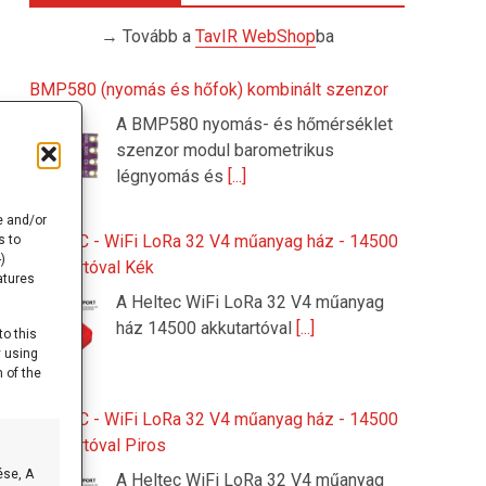
→ Tovább a
TavIR WebShop
ba
BMP580 (nyomás és hőfok) kombinált szenzor
A BMP580 nyomás- és hőmérséklet
szenzor modul barometrikus
légnyomás és
[...]
e and/or
HELTEC - WiFi LoRa 32 V4 műanyag ház - 14500
s to
)
akkutartóval Kék
atures
A Heltec WiFi LoRa 32 V4 műanyag
ház 14500 akkutartóval
[...]
to this
y using
 of the
HELTEC - WiFi LoRa 32 V4 műanyag ház - 14500
akkutartóval Piros
ése, A
A Heltec WiFi LoRa 32 V4 műanyag