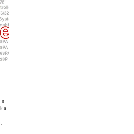
lis
k a
o,