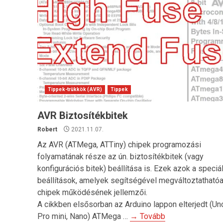
Tippek-trükkök (AVR)
Tippek
AVR Biztosítékbitek
Robert
2021.11.07.
Az AVR (ATMega, ATTiny) chipek programozási
folyamatának része az ún. biztosítékbitek (vagy
konfigurációs bitek) beállítása is. Ezek azok a speciá
beállítások, amelyek segítségével megváltoztathatóa
chipek működésének jellemzői.
A cikkben elsősorban az Arduino lappon elterjedt (Un
Pro mini, Nano) ATMega …
→ Tovább