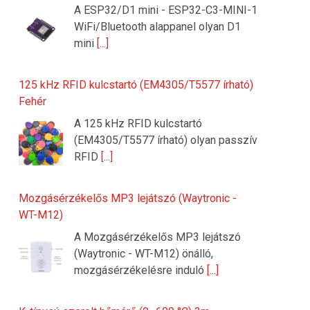
A ESP32/D1 mini - ESP32-C3-MINI-1
WiFi/Bluetooth alappanel olyan D1
mini
[...]
125 kHz RFID kulcstartó (EM4305/T5577 írható)
Fehér
A 125 kHz RFID kulcstartó
(EM4305/T5577 írható) olyan passzív
RFID
[...]
Mozgásérzékelős MP3 lejátszó (Waytronic -
WT-M12)
A Mozgásérzékelős MP3 lejátszó
(Waytronic - WT-M12) önálló,
mozgásérzékelésre induló
[...]