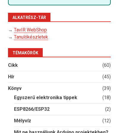
ALKATRÉSZ-TÁR
→
TavIR WebShop
→
Tanulókészletek
TÉMAKÖRÖK
Cikk
(60)
Hír
(45)
Könyv
(39)
Egyszerű elektronika tippek
(18)
ESP8266/ESP32
(2)
Mélyvíz
(12)
Mit ne használjunk Arduino projektekben?