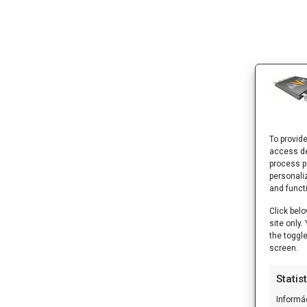
To provid
access de
process p
personali
and funct
Click belo
site only
the toggl
screen.
Statis
Informá