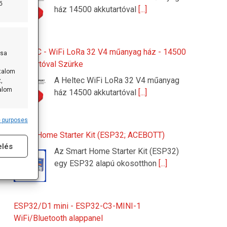
ő
ház 14500 akkutartóval
[...]
HELTEC - WiFi LoRa 32 V4 műanyag ház - 14500
ása
akkutartóval Szürke
rtalom
A Heltec WiFi LoRa 32 V4 műanyag
,
talom
ház 14500 akkutartóval
[...]
 purposes
s active
Smart Home Starter Kit (ESP32; ACEBOTT)
elés
Az Smart Home Starter Kit (ESP32)
egy ESP32 alapú okosotthon
[...]
ESP32/D1 mini - ESP32-C3-MINI-1
WiFi/Bluetooth alappanel
s active