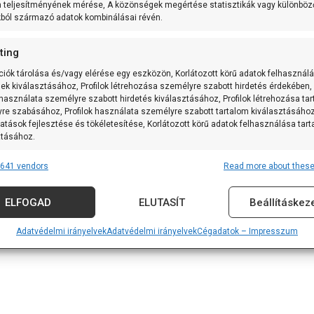
m teljesítményének mérése, A közönségek megértése statisztikák vagy különböz
kból származó adatok kombinálásai révén.
ting
ciók tárolása és/vagy elérése egy eszközön, Korlátozott körű adatok felhasznál
sek kiválasztásához, Profilok létrehozása személyre szabott hirdetés érdekében,
 használata személyre szabott hirdetés kiválasztásához, Profilok létrehozása ta
re szabásához, Profilok használata személyre szabott tartalom kiválasztásához
atások fejlesztése és tökéletesítése, Korlátozott körű adatok felhasználása tar
ztásához.
641 vendors
Read more about these
res
Alway
tforrásokból származó adatok párosítása és kombinálása, Különböző
ELFOGAD
ELUTASÍT
Beállításkez
k összekapcsolása, Eszközök azonosítása automatikusan továbbított
iók alapján.
Adatvédelmi irányelvek
Adatvédelmi irányelvek
Cégadatok – Impresszum
 földrajzi helymeghatározási adatok felhasználása.
nság, visszaélések megakadályozása és észlelése,
vítás, Hirdetés és tartalom megjelenítése és bemutatása,
Alway