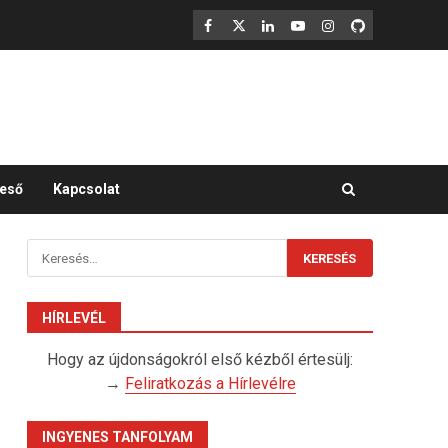
F
X
LinkedIn
YouTube
Instagram
GitHub
eső
Kapcsolat
Keresés:
HÍRLEVÉL
Hogy az újdonságokról első kézből értesülj:
→
Feliratkozás a Hírlevélre
INGYENES TANFOLYAM