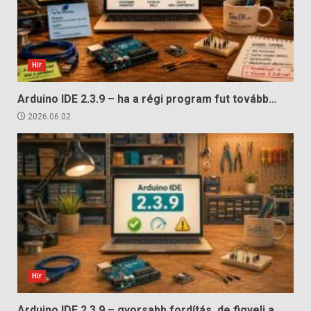
Hír
Arduino IDE 2.3.9 – ha a régi program fut tovább…
2026.06.02.
Hír
Arduino IDE 2.3.9 – gyorsabb fordítás, de figyelj a