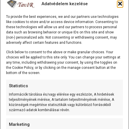
Adatvédelem kezelése
ESP32/D1 mini - ESP32-C3-MINI-1 WiFi/Bluetooth
To provide the best experiences, we and our partners use technologies
like cookies to store and/or access device information. Consenting to
alappanel
these technologies will allow us and our partners to process personal
A ESP32/D1 mini - ESP32-C3-MINI-1
data such as browsing behavior or unique IDs on this site and show
(non-) personalized ads. Not consenting or withdrawing consent, may
WiFi/Bluetooth alappanel olyan D1 mini
[...]
adversely affect certain features and functions.
Click below to consent to the above or make granular choices. Your
choices will be applied to this site only. You can change your settings at
any time, including withdrawing your consent, by using the toggles on
125 kHz RFID kulcstartó (EM4305/T5577 írható) Fehér
the Cookie Policy, or by clicking on the manage consent button at the
A 125 kHz RFID kulcstartó (EM4305/T5577
bottom of the screen.
írható) olyan passzív RFID
[...]
Statistics
Információk tárolása és/vagy elérése egy eszközön, A hirdetések
teljesítményének mérése, A tartalom teljesítményének mérése, A
Mozgásérzékelős MP3 lejátszó (Waytronic - WT-M12)
közönségek megértése statisztikák vagy különböző forrásokból
származó adatok kombinálásai révén.
A Mozgásérzékelős MP3 lejátszó
(Waytronic - WT-M12) önálló,
Marketing
mozgásérzékelésre induló
[...]