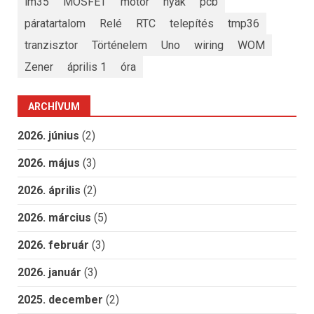
lm35
MOSFET
motor
nyák
pcb
páratartalom
Relé
RTC
telepítés
tmp36
tranzisztor
Történelem
Uno
wiring
WOM
Zener
április 1
óra
ARCHÍVUM
2026. június
(2)
2026. május
(3)
2026. április
(2)
2026. március
(5)
2026. február
(3)
2026. január
(3)
2025. december
(2)