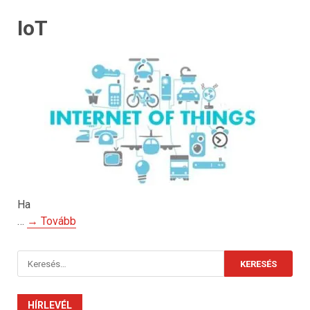
IoT
Ha
…
→ Tovább
Keresés:
HÍRLEVÉL