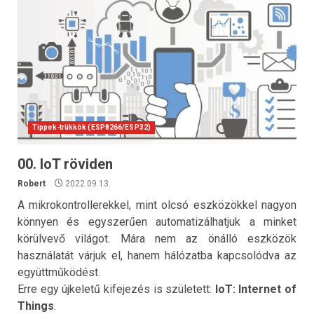
Tippek-trükkök (ESP8266/ESP32)
00. IoT röviden
Robert
2022.09.13.
A mikrokontrollerekkel, mint olcsó eszközökkel nagyon
könnyen és egyszerűen automatizálhatjuk a minket
körülvevő világot. Mára nem az önálló eszközök
használatát várjuk el, hanem hálózatba kapcsolódva az
együttműködést.
Erre egy újkeletű kifejezés is született:
IoT: Internet of
Things
.