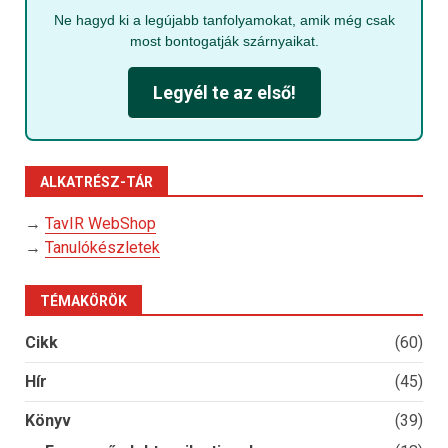
Ne hagyd ki a legújabb tanfolyamokat, amik még csak
most bontogatják szárnyaikat.
Legyél te az első!
ALKATRÉSZ-TÁR
→
TavIR WebShop
→
Tanulókészletek
TÉMAKÖRÖK
Cikk
(60)
Hír
(45)
Könyv
(39)