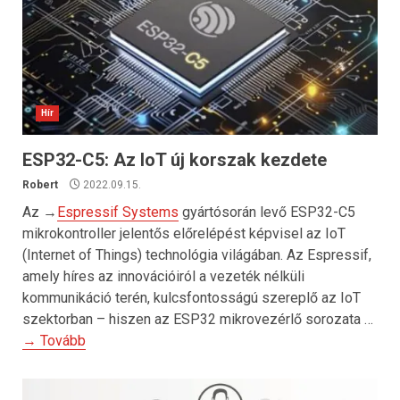
Hír
ESP32-C5: Az IoT új korszak kezdete
Robert
2022.09.15.
Az →
Espressif Systems
gyártósorán levő ESP32-C5
mikrokontroller jelentős előrelépést képvisel az IoT
(Internet of Things) technológia világában. Az Espressif,
amely híres az innovációiról a vezeték nélküli
kommunikáció terén, kulcsfontosságú szereplő az IoT
szektorban – hiszen az ESP32 mikrovezérlő sorozata …
→ Tovább