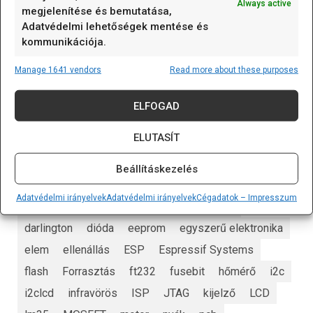
Always active
megjelenítése és bemutatása,
125 kHz RFID kulcstartó (EM4305/T5577 írható)
Adatvédelmi lehetőségek mentése és
Vegyes/Mixed
kommunikációja.
A 125 kHz RFID kulcstartó (EM4305/T5577
Manage 1641 vendors
Read more about these purposes
írható) olyan passzív RFID
[...]
ELFOGAD
ELUTASÍT
CÍMKÉK
Beállításkezelés
alappanel
Arduino
Arduino nap
Adatvédelmi irányelvek
Adatvédelmi irányelvek
Cégadatok – Impresszum
Arduino nap 2023
art
AVR
biztosíték
darlington
dióda
eeprom
egyszerű elektronika
elem
ellenállás
ESP
Espressif Systems
flash
Forrasztás
ft232
fusebit
hőmérő
i2c
i2clcd
infravörös
ISP
JTAG
kijelző
LCD