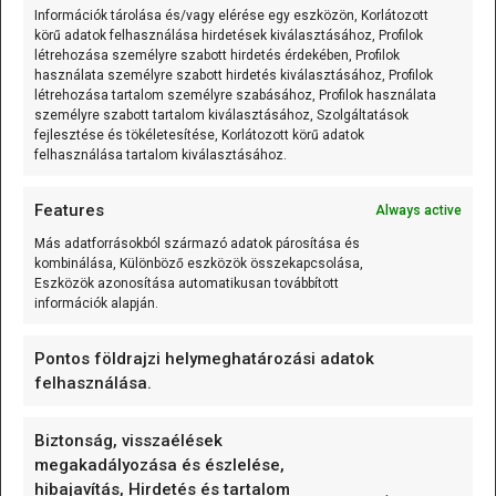
Információk tárolása és/vagy elérése egy eszközön, Korlátozott
körű adatok felhasználása hirdetések kiválasztásához, Profilok
létrehozása személyre szabott hirdetés érdekében, Profilok
K-típusú szerelt hőmérő (0…600 °C) 3m
használata személyre szabott hirdetés kiválasztásához, Profilok
A K-típusú szerelt hőmérő (0...600C;
létrehozása tartalom személyre szabásához, Profilok használata
személyre szabott tartalom kiválasztásához, Szolgáltatások
variálható kábelhossz) olyan mérőelem,
fejlesztése és tökéletesítése, Korlátozott körű adatok
amely
[...]
felhasználása tartalom kiválasztásához.
Features
Always active
K-típusú szerelt hőmérő (0…600 °C) 1m
Más adatforrásokból származó adatok párosítása és
A K-típusú szerelt hőmérő (0...600C;
kombinálása, Különböző eszközök összekapcsolása,
variálható kábelhossz) olyan mérőelem,
Eszközök azonosítása automatikusan továbbított
amely
[...]
információk alapján.
Pontos földrajzi helymeghatározási adatok
K-típusú szerelt hőmérő (0…600 °C) 0.5m
felhasználása.
A K-típusú szerelt hőmérő (0...600C;
variálható kábelhossz) olyan mérőelem,
Biztonság, visszaélések
amely
[...]
megakadályozása és észlelése,
hibajavítás, Hirdetés és tartalom