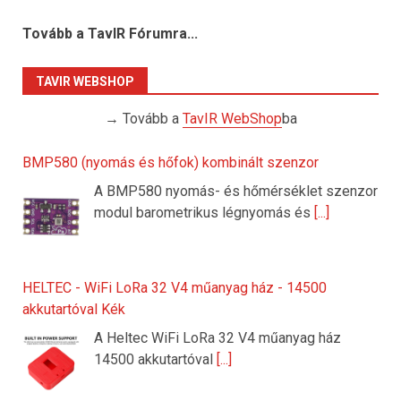
Tovább a TavIR Fórumra...
TAVIR WEBSHOP
→ Tovább a
TavIR WebShop
ba
BMP580 (nyomás és hőfok) kombinált szenzor
A BMP580 nyomás- és hőmérséklet szenzor
modul barometrikus légnyomás és
[...]
HELTEC - WiFi LoRa 32 V4 műanyag ház - 14500
akkutartóval Kék
A Heltec WiFi LoRa 32 V4 műanyag ház
14500 akkutartóval
[...]