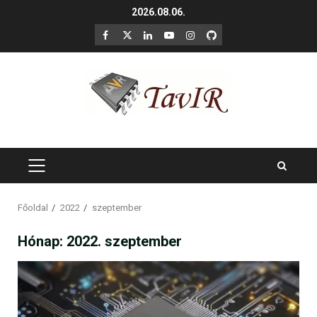
Skip
2026.08.06.
to
F
X
LinkedIn
YouTube
Instagram
GitHub
content
PRIMARY
MENU
Főoldal
2022
szeptember
Hónap:
2022. szeptember