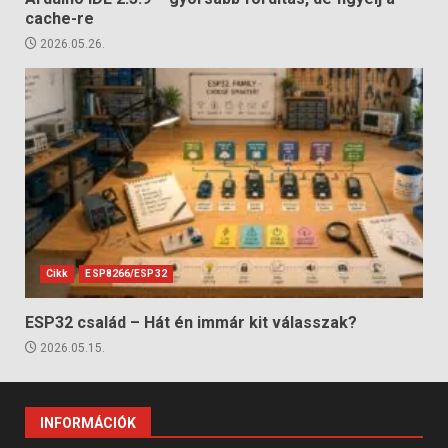
cache-re
2026.05.26.
Cikk
ESP8266/ESP32
ESP32 család – Hát én immár kit válasszak?
2026.05.15.
INFORMÁCIÓK