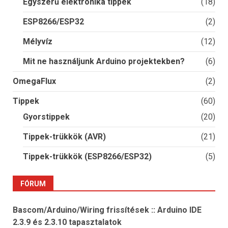
Egyszerű elektronika tippek
(18)
ESP8266/ESP32
(2)
Mélyvíz
(12)
Mit ne használjunk Arduino projektekben?
(6)
OmegaFlux
(2)
Tippek
(60)
Gyorstippek
(20)
Tippek-trükkök (AVR)
(21)
Tippek-trükkök (ESP8266/ESP32)
(5)
FÓRUM
Bascom/Arduino/Wiring frissítések :: Arduino IDE
2.3.9 és 2.3.10 tapasztalatok