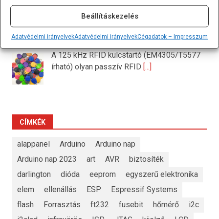
Beállításkezelés
125 kHz RFID kulcstartó (EM4305/T5577 írható)
Adatvédelmi irányelvek
Adatvédelmi irányelvek
Cégadatok – Impresszum
Vegyes/Mixed
A 125 kHz RFID kulcstartó (EM4305/T5577
írható) olyan passzív RFID
[...]
CÍMKÉK
alappanel
Arduino
Arduino nap
Arduino nap 2023
art
AVR
biztosíték
darlington
dióda
eeprom
egyszerű elektronika
elem
ellenállás
ESP
Espressif Systems
flash
Forrasztás
ft232
fusebit
hőmérő
i2c