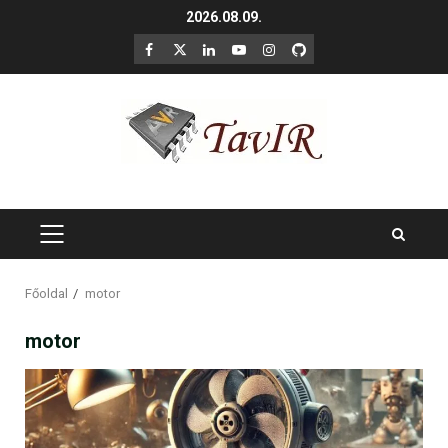
Skip
2026.08.09.
to
F
X
LinkedIn
YouTube
Instagram
GitHub
content
PRIMARY
MENU
Főoldal
motor
motor