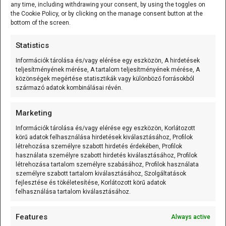
ESP32 alapú okosotthon
[...]
any time, including withdrawing your consent, by using the toggles on
the Cookie Policy, or by clicking on the manage consent button at the
bottom of the screen.
ESP32/D1 mini - ESP32-C3-MINI-1 WiFi/Bluetooth
Statistics
alappanel
Információk tárolása és/vagy elérése egy eszközön, A hirdetések
teljesítményének mérése, A tartalom teljesítményének mérése, A
A ESP32/D1 mini - ESP32-C3-MINI-1
közönségek megértése statisztikák vagy különböző forrásokból
WiFi/Bluetooth alappanel olyan D1 mini
[...]
származó adatok kombinálásai révén.
Marketing
125 kHz RFID kulcstartó (EM4305/T5577 írható) Fehér
Információk tárolása és/vagy elérése egy eszközön, Korlátozott
körű adatok felhasználása hirdetések kiválasztásához, Profilok
A 125 kHz RFID kulcstartó (EM4305/T5577
létrehozása személyre szabott hirdetés érdekében, Profilok
írható) olyan passzív RFID
[...]
használata személyre szabott hirdetés kiválasztásához, Profilok
létrehozása tartalom személyre szabásához, Profilok használata
személyre szabott tartalom kiválasztásához, Szolgáltatások
fejlesztése és tökéletesítése, Korlátozott körű adatok
felhasználása tartalom kiválasztásához.
Mozgásérzékelős MP3 lejátszó (Waytronic - WT-M12)
A Mozgásérzékelős MP3 lejátszó
Features
Always active