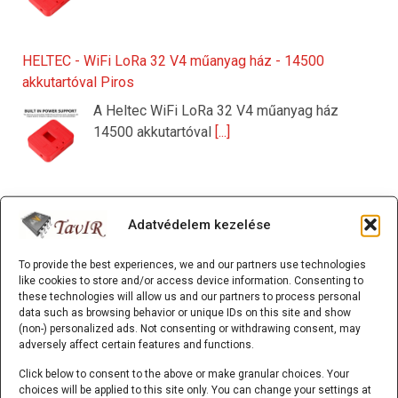
HELTEC - WiFi LoRa 32 V4 műanyag ház - 14500
akkutartóval Piros
A Heltec WiFi LoRa 32 V4 műanyag ház
14500 akkutartóval
[...]
HELTEC - WiFi LoRa 32 V4 műanyag ház - 14500
Adatvédelem kezelése
akkutartóval Szürke
A Heltec WiFi LoRa 32 V4 műanyag ház
To provide the best experiences, we and our partners use technologies
14500 akkutartóval
[...]
like cookies to store and/or access device information. Consenting to
these technologies will allow us and our partners to process personal
data such as browsing behavior or unique IDs on this site and show
(non-) personalized ads. Not consenting or withdrawing consent, may
adversely affect certain features and functions.
Smart Home Starter Kit (ESP32; ACEBOTT)
Click below to consent to the above or make granular choices. Your
Az Smart Home Starter Kit (ESP32) egy
choices will be applied to this site only. You can change your settings at