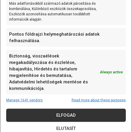
(Waytronic - WT-M12) önálló,
Más adatforrásokból származó adatok párosítása és
mozgásérzékelésre induló
[...]
kombinálása, Különböző eszközök összekapcsolása,
Eszközök azonosítása automatikusan továbbított
információk alapján.
K-típusú szerelt hőmérő (0…600 °C) 3m
Pontos földrajzi helymeghatározási adatok
A K-típusú szerelt hőmérő (0...600C;
felhasználása.
variálható kábelhossz) olyan mérőelem,
amely
[...]
Biztonság, visszaélések
megakadályozása és észlelése,
K-típusú szerelt hőmérő (0…600 °C) 1m
hibajavítás, Hirdetés és tartalom
Always active
megjelenítése és bemutatása,
A K-típusú szerelt hőmérő (0...600C;
Adatvédelmi lehetőségek mentése és
variálható kábelhossz) olyan mérőelem,
kommunikációja.
amely
[...]
Manage 1641 vendors
Read more about these purposes
K-típusú szerelt hőmérő (0…600 °C) 0.5m
ELFOGAD
A K-típusú szerelt hőmérő (0...600C;
variálható kábelhossz) olyan mérőelem,
ELUTASÍT
amely
[...]