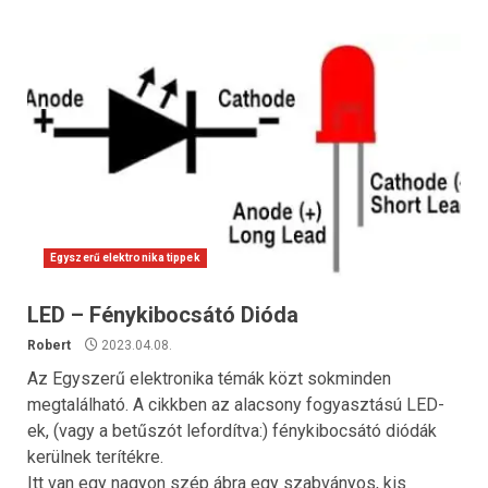
Egyszerű elektronika tippek
LED – Fénykibocsátó Dióda
Robert
2023.04.08.
Az Egyszerű elektronika témák közt sokminden
megtalálható. A cikkben az alacsony fogyasztású LED-
ek, (vagy a betűszót lefordítva:) fénykibocsátó diódák
kerülnek terítékre.
Itt van egy nagyon szép ábra egy szabványos, kis