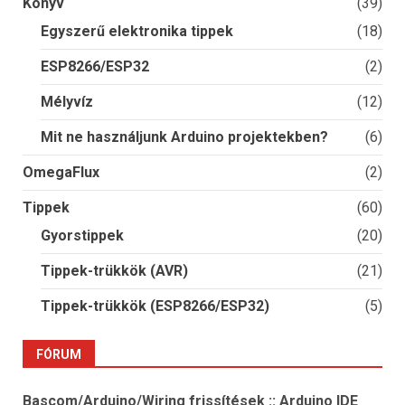
Könyv
(39)
Egyszerű elektronika tippek
(18)
ESP8266/ESP32
(2)
Mélyvíz
(12)
Mit ne használjunk Arduino projektekben?
(6)
OmegaFlux
(2)
Tippek
(60)
Gyorstippek
(20)
Tippek-trükkök (AVR)
(21)
Tippek-trükkök (ESP8266/ESP32)
(5)
FÓRUM
Bascom/Arduino/Wiring frissítések :: Arduino IDE