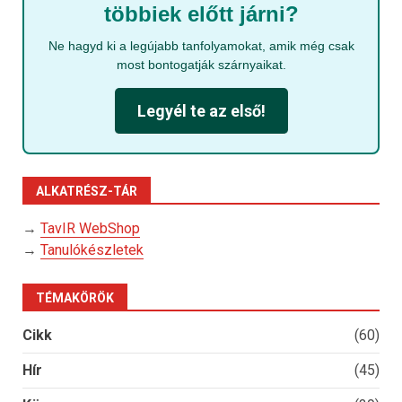
többiek előtt járni?
Ne hagyd ki a legújabb tanfolyamokat, amik még csak
most bontogatják szárnyaikat.
Legyél te az első!
ALKATRÉSZ-TÁR
→
TavIR WebShop
→
Tanulókészletek
TÉMAKÖRÖK
Cikk
(60)
Hír
(45)