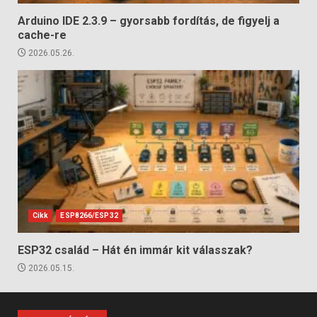
Arduino IDE 2.3.9 – gyorsabb fordítás, de figyelj a
cache-re
2026.05.26.
Cikk
ESP8266/ESP32
ESP32 család – Hát én immár kit válasszak?
2026.05.15.