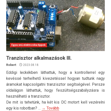
Egyszerű elektronika tippek
Tranzisztor alkalmazások III.
Robert
2023.08.18.
Eddigi leckékben láthattuk, hogy a kontrollerrel egy
kevéssé terhelhető kivezetéssel hogyan tudtunk nagy
áramokat kapcsolgatni tranzisztor segítségével. Persze
oldalágon láthattuk, hogy feszültségszabályzásra is
használható a tranzisztor.
De mit is tehetünk, ha két kis DC motort kell vezérelni
egy kis robotban? …
→ Tovább