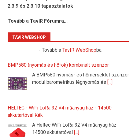
2.3.9 és 2.3.10 tapasztalatok
Tovább a TavIR Fórumra...
TAVIR WEBSHOP
→ Tovább a
TavIR WebShop
ba
BMP580 (nyomás és hőfok) kombinált szenzor
A BMP580 nyomás- és hőmérséklet szenzor
modul barometrikus légnyomás és
[...]
HELTEC - WiFi LoRa 32 V4 műanyag ház - 14500
akkutartóval Kék
A Heltec WiFi LoRa 32 V4 műanyag ház
14500 akkutartóval
[...]