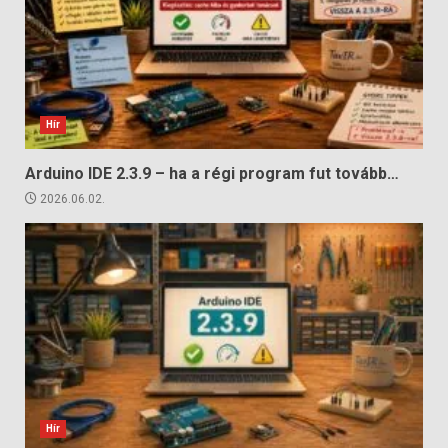
Hír
Arduino IDE 2.3.9 – ha a régi program fut tovább…
2026.06.02.
Hír