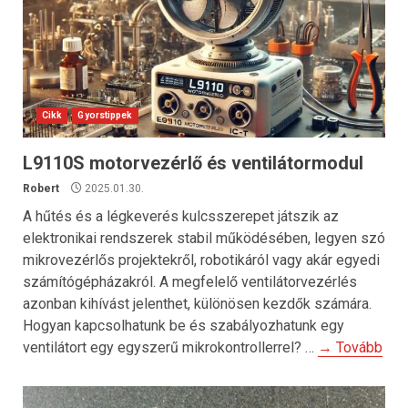
Cikk
Gyorstippek
L9110S motorvezérlő és ventilátormodul
Robert
2025.01.30.
A hűtés és a légkeverés kulcsszerepet játszik az
elektronikai rendszerek stabil működésében, legyen szó
mikrovezérlős projektekről, robotikáról vagy akár egyedi
számítógépházakról. A megfelelő ventilátorvezérlés
azonban kihívást jelenthet, különösen kezdők számára.
Hogyan kapcsolhatunk be és szabályozhatunk egy
ventilátort egy egyszerű mikrokontrollerrel? …
→ Tovább