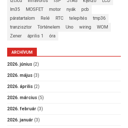
i2clcd
infravörös
ISP
JTAG
kijelző
LCD
lm35
MOSFET
motor
nyák
pcb
páratartalom
Relé
RTC
telepítés
tmp36
tranzisztor
Történelem
Uno
wiring
WOM
Zener
április 1
óra
ARCHÍVUM
2026. június
(2)
2026. május
(3)
2026. április
(2)
2026. március
(5)
2026. február
(3)
2026. január
(3)