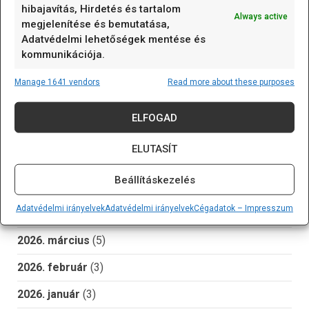
i2clcd
infravörös
ISP
JTAG
kijelző
LCD
hibajavítás, Hirdetés és tartalom
Always active
megjelenítése és bemutatása,
lm35
MOSFET
motor
nyák
pcb
Adatvédelmi lehetőségek mentése és
páratartalom
Relé
RTC
telepítés
tmp36
kommunikációja.
tranzisztor
Történelem
Uno
wiring
WOM
Manage 1641 vendors
Read more about these purposes
Zener
április 1
óra
ELFOGAD
ARCHÍVUM
ELUTASÍT
2026. június
(2)
Beállításkezelés
2026. május
(3)
Adatvédelmi irányelvek
Adatvédelmi irányelvek
Cégadatok – Impresszum
2026. április
(2)
2026. március
(5)
2026. február
(3)
2026. január
(3)