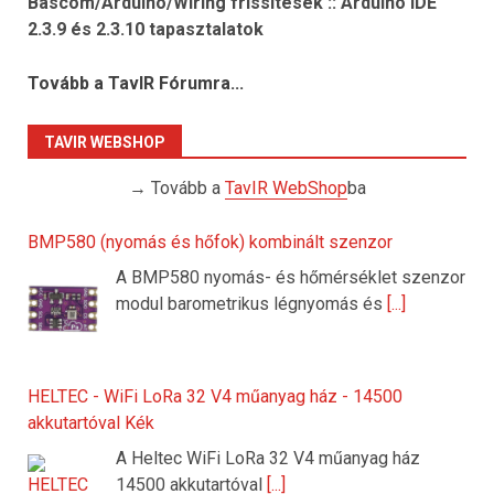
Bascom/Arduino/Wiring frissítések :: Arduino IDE
2.3.9 és 2.3.10 tapasztalatok
Tovább a TavIR Fórumra...
TAVIR WEBSHOP
→ Tovább a
TavIR WebShop
ba
BMP580 (nyomás és hőfok) kombinált szenzor
A BMP580 nyomás- és hőmérséklet szenzor
modul barometrikus légnyomás és
[...]
HELTEC - WiFi LoRa 32 V4 műanyag ház - 14500
akkutartóval Kék
A Heltec WiFi LoRa 32 V4 műanyag ház
14500 akkutartóval
[...]