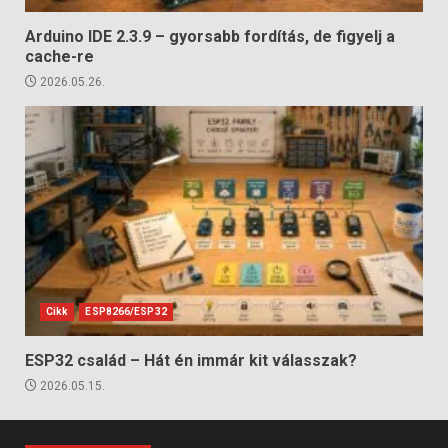
Arduino IDE 2.3.9 – gyorsabb fordítás, de figyelj a
cache-re
2026.05.26.
Cikk
ESP8266/ESP32
ESP32 család – Hát én immár kit válasszak?
2026.05.15.