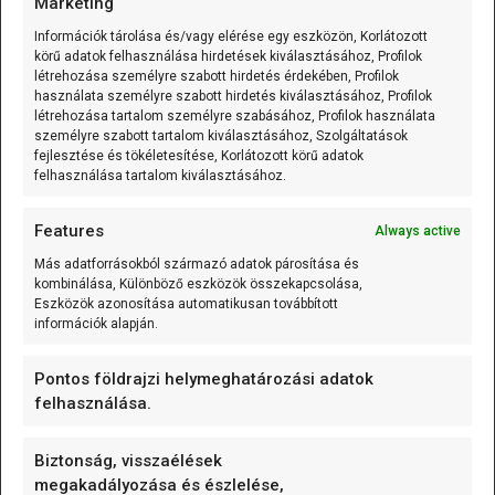
Marketing
amely
[...]
Információk tárolása és/vagy elérése egy eszközön, Korlátozott
körű adatok felhasználása hirdetések kiválasztásához, Profilok
125 kHz RFID kulcstartó (EM4305/T5577 írható)
létrehozása személyre szabott hirdetés érdekében, Profilok
Vegyes/Mixed
használata személyre szabott hirdetés kiválasztásához, Profilok
létrehozása tartalom személyre szabásához, Profilok használata
A 125 kHz RFID kulcstartó (EM4305/T5577
személyre szabott tartalom kiválasztásához, Szolgáltatások
fejlesztése és tökéletesítése, Korlátozott körű adatok
írható) olyan passzív RFID
[...]
felhasználása tartalom kiválasztásához.
Features
Always active
Más adatforrásokból származó adatok párosítása és
CÍMKÉK
kombinálása, Különböző eszközök összekapcsolása,
Eszközök azonosítása automatikusan továbbított
információk alapján.
alappanel
Arduino
Arduino nap
Arduino nap 2023
art
AVR
biztosíték
Pontos földrajzi helymeghatározási adatok
darlington
dióda
eeprom
egyszerű elektronika
felhasználása.
elem
ellenállás
ESP
Espressif Systems
Biztonság, visszaélések
flash
Forrasztás
ft232
fusebit
hőmérő
i2c
megakadályozása és észlelése,