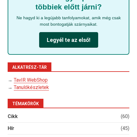
többiek előtt járni?
Ne hagyd ki a legújabb tanfolyamokat, amik még csak
most bontogatják szárnyaikat.
Legyél te az első!
ALKATRÉSZ-TÁR
→
TavIR WebShop
→
Tanulókészletek
TÉMAKÖRÖK
Cikk
(60)
Hír
(45)