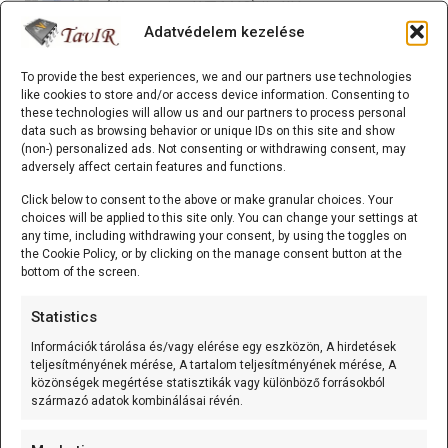
(Waytronic - WT-M12) önálló,
mozgásérzékelésre induló
[...]
Adatvédelem kezelése
To provide the best experiences, we and our partners use technologies
K-típusú szerelt hőmérő (0…600 °C) 3m
like cookies to store and/or access device information. Consenting to
these technologies will allow us and our partners to process personal
A K-típusú szerelt hőmérő (0...600C;
data such as browsing behavior or unique IDs on this site and show
variálható kábelhossz) olyan mérőelem,
(non-) personalized ads. Not consenting or withdrawing consent, may
adversely affect certain features and functions.
amely
[...]
Click below to consent to the above or make granular choices. Your
choices will be applied to this site only. You can change your settings at
K-típusú szerelt hőmérő (0…600 °C) 1m
any time, including withdrawing your consent, by using the toggles on
the Cookie Policy, or by clicking on the manage consent button at the
A K-típusú szerelt hőmérő (0...600C;
bottom of the screen.
variálható kábelhossz) olyan mérőelem,
amely
[...]
Statistics
Információk tárolása és/vagy elérése egy eszközön, A hirdetések
teljesítményének mérése, A tartalom teljesítményének mérése, A
K-típusú szerelt hőmérő (0…600 °C) 0.5m
közönségek megértése statisztikák vagy különböző forrásokból
származó adatok kombinálásai révén.
A K-típusú szerelt hőmérő (0...600C;
variálható kábelhossz) olyan mérőelem,