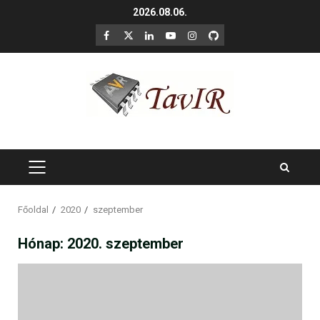
Skip
2026.08.06.
to
F
X
LinkedIn
YouTube
Instagram
GitHub
content
PRIMARY
MENU
Főoldal
2020
szeptember
Hónap:
2020. szeptember