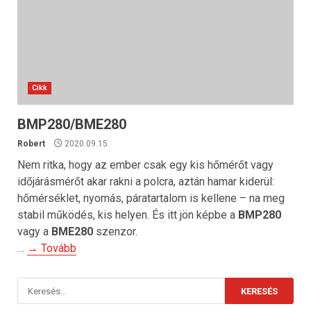
Cikk
BMP280/BME280
Robert
2020.09.15.
Nem ritka, hogy az ember csak egy kis hőmérőt vagy
időjárásmérőt akar rakni a polcra, aztán hamar kiderül:
hőmérséklet, nyomás, páratartalom is kellene – na meg
stabil működés, kis helyen. És itt jön képbe a
BMP280
vagy a
BME280
szenzor.
…
→ Tovább
Keresés: