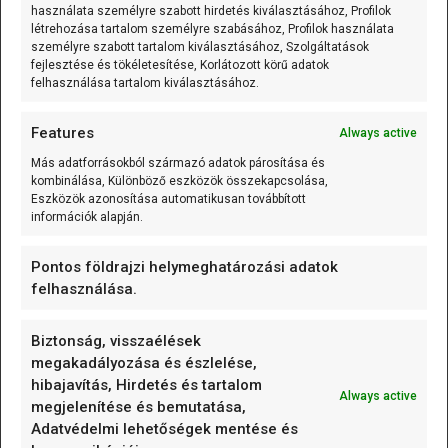
használata személyre szabott hirdetés kiválasztásához, Profilok
amely
[...]
létrehozása tartalom személyre szabásához, Profilok használata
személyre szabott tartalom kiválasztásához, Szolgáltatások
fejlesztése és tökéletesítése, Korlátozott körű adatok
K-típusú szerelt hőmérő (0…600 °C) 1m
felhasználása tartalom kiválasztásához.
A K-típusú szerelt hőmérő (0...600C;
Features
Always active
variálható kábelhossz) olyan mérőelem,
amely
[...]
Más adatforrásokból származó adatok párosítása és
kombinálása, Különböző eszközök összekapcsolása,
Eszközök azonosítása automatikusan továbbított
információk alapján.
K-típusú szerelt hőmérő (0…600 °C) 0.5m
A K-típusú szerelt hőmérő (0...600C;
Pontos földrajzi helymeghatározási adatok
variálható kábelhossz) olyan mérőelem,
felhasználása.
amely
[...]
Biztonság, visszaélések
125 kHz RFID kulcstartó (EM4305/T5577 írható)
megakadályozása és észlelése,
Vegyes/Mixed
hibajavítás, Hirdetés és tartalom
Always active
megjelenítése és bemutatása,
A 125 kHz RFID kulcstartó (EM4305/T5577
Adatvédelmi lehetőségek mentése és
írható) olyan passzív RFID
[...]