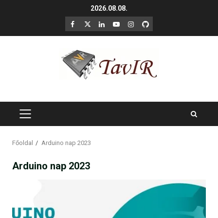
Skip
2026.08.08.
to
F
X
LinkedIn
YouTube
Instagram
GitHub
content
PRIMARY
MENU
Főoldal
Arduino nap 2023
Arduino nap 2023