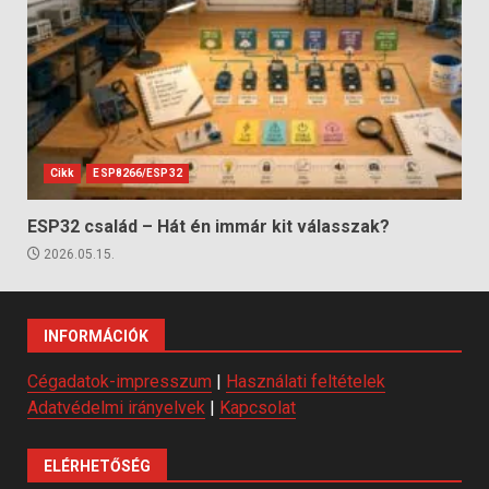
Cikk
ESP8266/ESP32
ESP32 család – Hát én immár kit válasszak?
2026.05.15.
INFORMÁCIÓK
Cégadatok-impresszum
|
Használati feltételek
Adatvédelmi irányelvek
|
Kapcsolat
ELÉRHETŐSÉG