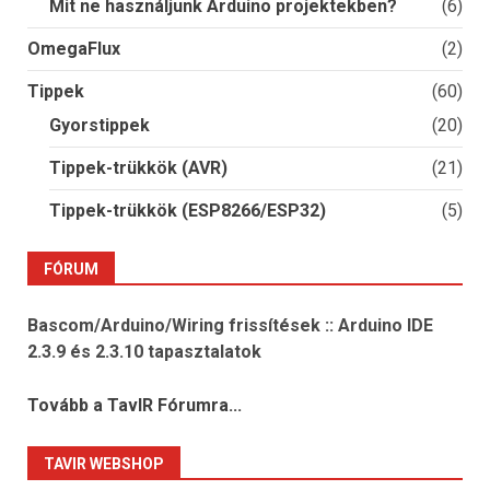
Mit ne használjunk Arduino projektekben?
(6)
OmegaFlux
(2)
Tippek
(60)
Gyorstippek
(20)
Tippek-trükkök (AVR)
(21)
Tippek-trükkök (ESP8266/ESP32)
(5)
FÓRUM
Bascom/Arduino/Wiring frissítések :: Arduino IDE
2.3.9 és 2.3.10 tapasztalatok
Tovább a TavIR Fórumra...
TAVIR WEBSHOP