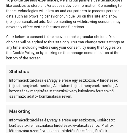
To provide the best experiences, we and our partners use technologies
like cookies to store and/or access device information. Consenting to
WiFi/Bluetooth alappanel olyan D1 mini
[...]
these technologies will allow us and our partners to process personal
data such as browsing behavior or unique IDs on this site and show
(non-) personalized ads. Not consenting or withdrawing consent, may
adversely affect certain features and functions.
125 kHz RFID kulcstartó (EM4305/T5577 írható) Fehér
Click below to consent to the above or make granular choices. Your
A 125 kHz RFID kulcstartó (EM4305/T5577
choices will be applied to this site only. You can change your settings at
any time, including withdrawing your consent, by using the toggles on
írható) olyan passzív RFID
[...]
the Cookie Policy, or by clicking on the manage consent button at the
bottom of the screen.
Statistics
Mozgásérzékelős MP3 lejátszó (Waytronic - WT-M12)
Információk tárolása és/vagy elérése egy eszközön, A hirdetések
A Mozgásérzékelős MP3 lejátszó
teljesítményének mérése, A tartalom teljesítményének mérése, A
(Waytronic - WT-M12) önálló,
közönségek megértése statisztikák vagy különböző forrásokból
származó adatok kombinálásai révén.
mozgásérzékelésre induló
[...]
Marketing
K-típusú szerelt hőmérő (0…600 °C) 3m
Információk tárolása és/vagy elérése egy eszközön, Korlátozott
A K-típusú szerelt hőmérő (0...600C;
körű adatok felhasználása hirdetések kiválasztásához, Profilok
létrehozása személyre szabott hirdetés érdekében, Profilok
variálható kábelhossz) olyan mérőelem,