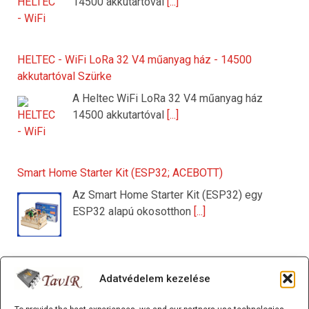
14500 akkutartóval
[...]
HELTEC - WiFi LoRa 32 V4 műanyag ház - 14500
akkutartóval Szürke
A Heltec WiFi LoRa 32 V4 műanyag ház
14500 akkutartóval
[...]
Smart Home Starter Kit (ESP32; ACEBOTT)
Az Smart Home Starter Kit (ESP32) egy
ESP32 alapú okosotthon
[...]
ESP32/D1 mini - ESP32-C3-MINI-1 WiFi/Bluetooth
Adatvédelem kezelése
alappanel
A ESP32/D1 mini - ESP32-C3-MINI-1