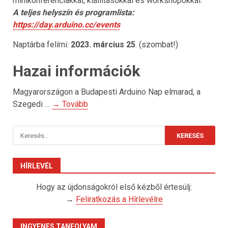
minikonferenciákkal, kiállításokkal és workshopokkal.
A teljes helyszín és programlista:
https://day.arduino.cc/events
Naptárba felírni:
2023. március 25
. (szombat!)
Hazai információk
Magyarországon a Budapesti Arduino Nap elmarad, a
Szegedi …
→ Tovább
Keresés:
HÍRLEVÉL
Hogy az újdonságokról első kézből értesülj:
→
Feliratkozás a Hírlevélre
INGYENES TANFOLYAM