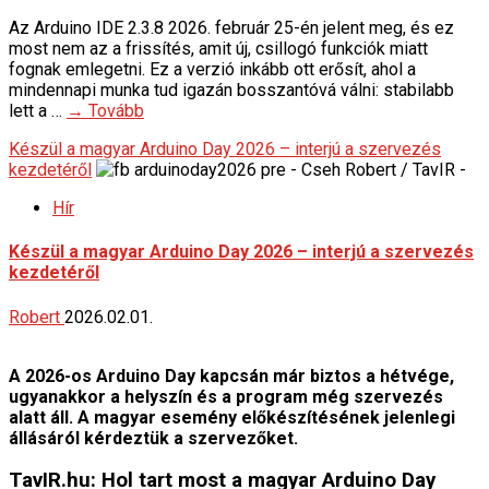
Az Arduino IDE 2.3.8 2026. február 25-én jelent meg, és ez
most nem az a frissítés, amit új, csillogó funkciók miatt
fognak emlegetni. Ez a verzió inkább ott erősít, ahol a
mindennapi munka tud igazán bosszantóvá válni: stabilabb
lett a …
→ Tovább
Készül a magyar Arduino Day 2026 – interjú a szervezés
kezdetéről
Hír
Készül a magyar Arduino Day 2026 – interjú a szervezés
kezdetéről
Robert
2026.02.01.
A 2026-os Arduino Day kapcsán már biztos a hétvége,
ugyanakkor a helyszín és a program még szervezés
alatt áll. A magyar esemény előkészítésének jelenlegi
állásáról kérdeztük a szervezőket.
TavIR.hu: Hol tart most a magyar Arduino Day