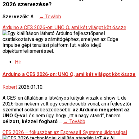
2026 szervezése?
Szervezők:
A …
→ Tovább
Arduino a CES 2026-on: UNO Q, ami két világot köt össze
Hír
Arduino a CES 2026-on: UNO Q, ami két világot köt össze
Robert
2026.01.10.
A CES-en általában a látványos kütyük viszik a show-t, de
2026-ban nekem volt egy csendesebb vonal, ami fejlesztői
szemmel sokkal beszédesebb:
az Arduino megjelent az
UNO Q-val
, és nem úgy, hogy „itt a nagy stand”, hanem
célzott, kézzel fogható
…
→ Tovább
CES 2026 – fókuszban az Espressif Systems újdonságai