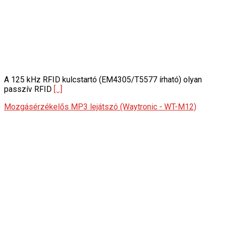
A 125 kHz RFID kulcstartó (EM4305/T5577 írható) olyan
passzív RFID
[...]
Mozgásérzékelős MP3 lejátszó (Waytronic - WT-M12)