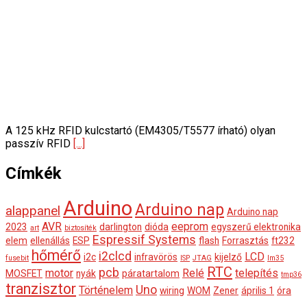
A 125 kHz RFID kulcstartó (EM4305/T5577 írható) olyan
passzív RFID
[...]
Címkék
Arduino
Arduino nap
alappanel
Arduino nap
AVR
eeprom
2023
darlington
dióda
egyszerű elektronika
art
biztosíték
Espressif Systems
elem
ellenállás
ESP
flash
Forrasztás
ft232
hőmérő
i2clcd
LCD
i2c
infravörös
kijelző
fusebit
ISP
JTAG
lm35
RTC
pcb
motor
Relé
telepítés
MOSFET
nyák
páratartalom
tmp36
tranzisztor
Uno
Történelem
wiring
WOM
Zener
április 1
óra