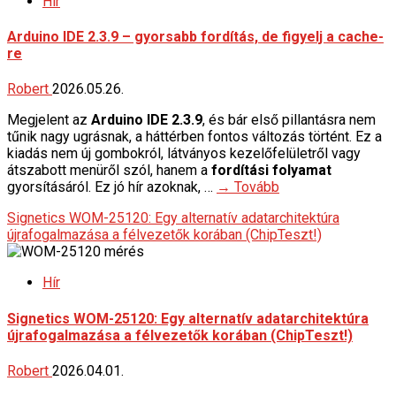
Hír
Arduino IDE 2.3.9 – gyorsabb fordítás, de figyelj a cache-
re
Robert
2026.05.26.
Megjelent az
Arduino IDE 2.3.9
, és bár első pillantásra nem
tűnik nagy ugrásnak, a háttérben fontos változás történt. Ez a
kiadás nem új gombokról, látványos kezelőfelületről vagy
átszabott menüről szól, hanem a
fordítási folyamat
gyorsításáról. Ez jó hír azoknak, …
→ Tovább
Signetics WOM-25120: Egy alternatív adatarchitektúra
újrafogalmazása a félvezetők korában (ChipTeszt!)
Hír
Signetics WOM-25120: Egy alternatív adatarchitektúra
újrafogalmazása a félvezetők korában (ChipTeszt!)
Robert
2026.04.01.