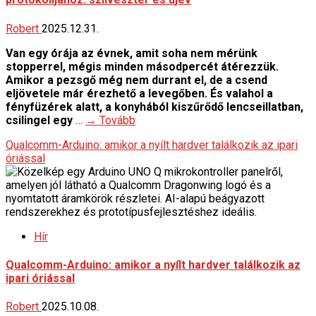
Robert
2025.12.31.
Van egy órája az évnek, amit soha nem mérünk
stopperrel, mégis minden másodpercét átérezzük.
Amikor a pezsgő még nem durrant el, de a csend
eljövetele már érezhető a levegőben.
És valahol a
fényfüzérek alatt, a konyhából kiszűrődő lencseillatban,
csilingel egy
…
→ Tovább
Qualcomm-Arduino: amikor a nyílt hardver találkozik az ipari
óriással
Hír
Qualcomm-Arduino: amikor a nyílt hardver találkozik az
ipari óriással
Robert
2025.10.08.