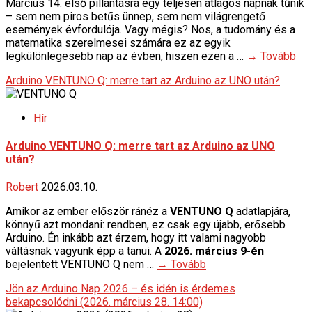
Március 14. első pillantásra egy teljesen átlagos napnak tűnik
– sem nem piros betűs ünnep, sem nem világrengető
események évfordulója. Vagy mégis? Nos, a tudomány és a
matematika szerelmesei számára ez az egyik
legkülönlegesebb nap az évben, hiszen ezen a …
→ Tovább
Arduino VENTUNO Q: merre tart az Arduino az UNO után?
Hír
Arduino VENTUNO Q: merre tart az Arduino az UNO
után?
Robert
2026.03.10.
Amikor az ember először ránéz a
VENTUNO Q
adatlapjára,
könnyű azt mondani: rendben, ez csak egy újabb, erősebb
Arduino. Én inkább azt érzem, hogy itt valami nagyobb
váltásnak vagyunk épp a tanui. A
2026. március 9-én
bejelentett VENTUNO Q nem …
→ Tovább
Jön az Arduino Nap 2026 – és idén is érdemes
bekapcsolódni (2026. március 28. 14:00)