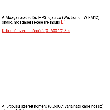
A Mozgásérzékelős MP3 lejátszó (Waytronic - WT-M12)
önálló, mozgásérzékelésre induló
[...]
K-típusú szerelt hőmérő (0…600 °C) 3m
A K-típusú szerelt hőmérő (0...600C; variálható kábelhossz)