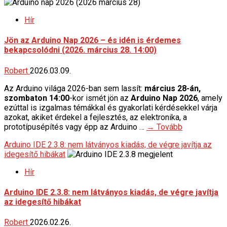
Hír
Jön az Arduino Nap 2026 – és idén is érdemes
bekapcsolódni (2026. március 28. 14:00)
Robert
2026.03.09.
Az Arduino világa 2026-ban sem lassít:
március 28-án,
szombaton 14:00
-kor ismét jön az
Arduino Nap 2026
, amely
ezúttal is izgalmas témákkal és gyakorlati kérdésekkel várja
azokat, akiket érdekel a fejlesztés, az elektronika, a
prototípusépítés vagy épp az Arduino …
→ Tovább
Arduino IDE 2.3.8: nem látványos kiadás, de végre javítja az
idegesítő hibákat
Hír
Arduino IDE 2.3.8: nem látványos kiadás, de végre javítja
az idegesítő hibákat
Robert
2026.02.26.