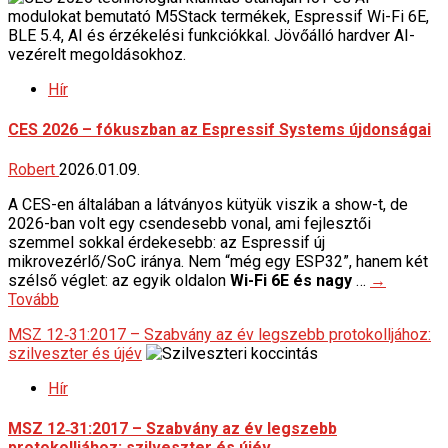
Hír
CES 2026 – fókuszban az Espressif Systems újdonságai
Robert
2026.01.09.
A CES-en általában a látványos kütyük viszik a show-t, de
2026-ban volt egy csendesebb vonal, ami fejlesztői
szemmel sokkal érdekesebb: az Espressif új
mikrovezérlő/SoC iránya. Nem “még egy ESP32”, hanem két
szélső véglet: az egyik oldalon
Wi-Fi 6E és nagy
…
→
Tovább
MSZ 12‑31:2017 – Szabvány az év legszebb protokolljához:
szilveszter és újév
Hír
MSZ 12‑31:2017 – Szabvány az év legszebb
protokolljához: szilveszter és újév