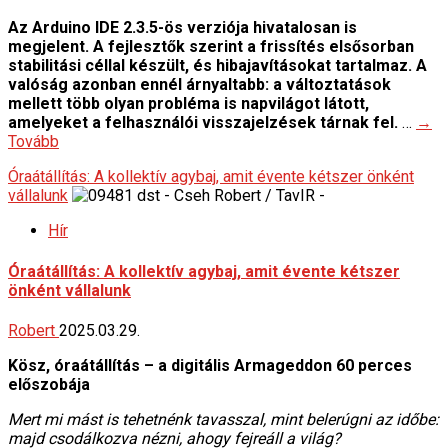
Az Arduino IDE 2.3.5-ös verziója hivatalosan is
megjelent. A fejlesztők szerint a frissítés elsősorban
stabilitási céllal készült, és hibajavításokat tartalmaz. A
valóság azonban ennél árnyaltabb: a változtatások
mellett több olyan probléma is napvilágot látott,
amelyeket a felhasználói visszajelzések tárnak fel.
…
→
Tovább
Óraátállítás: A kollektív agybaj, amit évente kétszer önként
vállalunk
Hír
Óraátállítás: A kollektív agybaj, amit évente kétszer
önként vállalunk
Robert
2025.03.29.
Kösz, óraátállítás – a digitális Armageddon 60 perces
előszobája
Mert mi mást is tehetnénk tavasszal, mint belerúgni az időbe:
majd csodálkozva nézni, ahogy fejreáll a világ?