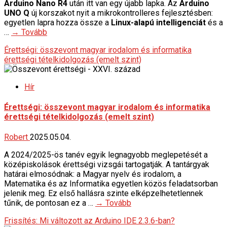
Arduino Nano R4
után itt van egy újabb lapka. Az
Arduino
UNO Q
új korszakot nyit a mikrokontrolleres fejlesztésben:
egyetlen lapra hozza össze a
Linux-alapú intelligenciát
és a
…
→ Tovább
Érettségi: összevont magyar irodalom és informatika
érettségi tételkidolgozás (emelt szint)
Hír
Érettségi: összevont magyar irodalom és informatika
érettségi tételkidolgozás (emelt szint)
Robert
2025.05.04.
A 2024/2025-ös tanév egyik legnagyobb meglepetését a
középiskolások érettségi vizsgái tartogatják. A tantárgyak
határai elmosódnak: a Magyar nyelv és irodalom, a
Matematika és az Informatika egyetlen közös feladatsorban
jelenik meg. Ez első hallásra szinte elképzelhetetlennek
tűnik, de pontosan ez a …
→ Tovább
Frissítés: Mi változott az Arduino IDE 2.3.6-ban?