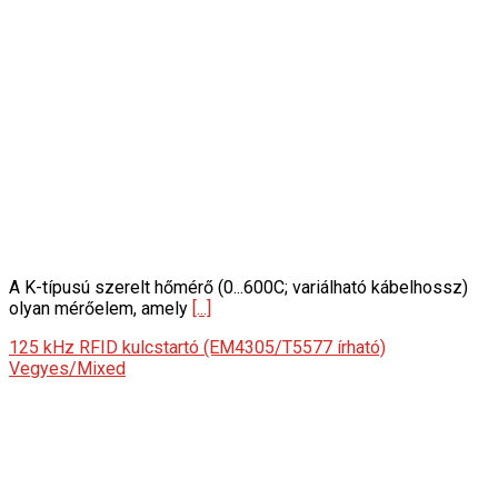
A K-típusú szerelt hőmérő (0...600C; variálható kábelhossz)
olyan mérőelem, amely
[...]
125 kHz RFID kulcstartó (EM4305/T5577 írható)
Vegyes/Mixed