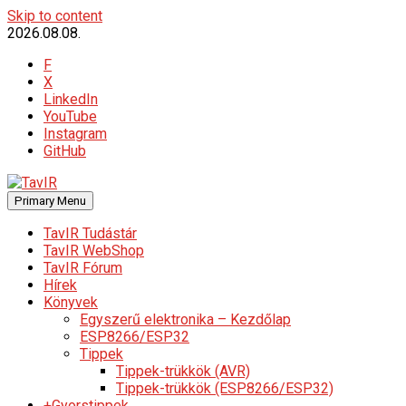
Skip to content
2026.08.08.
F
X
LinkedIn
YouTube
Instagram
GitHub
Primary Menu
TavIR Tudástár
TavIR WebShop
TavIR Fórum
Hírek
Könyvek
Egyszerű elektronika – Kezdőlap
ESP8266/ESP32
Tippek
Tippek-trükkök (AVR)
Tippek-trükkök (ESP8266/ESP32)
+Gyorstippek