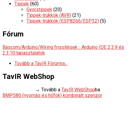
Tippek
(60)
Gyorstippek
(20)
Tippek-trükkök (AVR)
(21)
Tippek-trükkök (ESP8266/ESP32)
(5)
Fórum
Bascom/Arduino/Wiring frissítések :: Arduino IDE 2.3.9 és
2.3.10 tapasztalatok
Tovább a TavIR Fórumra...
TavIR WebShop
→ Tovább a
TavIR WebShop
ba
BMP580 (nyomás és hőfok) kombinált szenzor