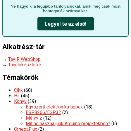
Ne hagyd ki a legújabb tanfolyamokat, amik még csak most
bontogatják szárnyaikat.
Legyél te az első!
Alkatrész-tár
→
TavIR WebShop
→
Tanulókészletek
Témakörök
Cikk
(60)
Hír
(45)
Könyv
(39)
Egyszerű elektronika tippek
(18)
ESP8266/ESP32
(2)
Mélyvíz
(12)
Mit ne használjunk Arduino projektekben?
(6)
OmegaFlux
(2)