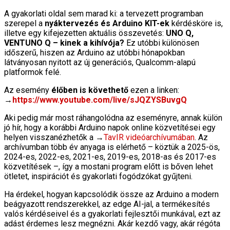
A gyakorlati oldal sem marad ki: a tervezett programban
szerepel a
nyáktervezés és Arduino KIT-ek
kérdésköre is,
illetve egy kifejezetten aktuális összevetés:
UNO Q,
VENTUNO Q – kinek a kihívója?
Ez utóbbi különösen
időszerű, hiszen az Arduino az utóbbi hónapokban
látványosan nyitott az új generációs, Qualcomm-alapú
platformok felé.
Az esemény
élőben is követhető
ezen a linken:
→
https://www.youtube.com/live/sJQZYSBuvgQ
Aki pedig már most ráhangolódna az eseményre, annak külön
jó hír, hogy a korábbi Arduino napok online közvetítései egy
helyen visszanézhetők a →
TavIR videóarchívumában
. Az
archívumban több év anyaga is elérhető – köztük a 2025-ös,
2024-es, 2022-es, 2021-es, 2019-es, 2018-as és 2017-es
közvetítések –, így a mostani program előtt is bőven lehet
ötletet, inspirációt és gyakorlati fogódzókat gyűjteni.
Ha érdekel, hogyan kapcsolódik össze az Arduino a modern
beágyazott rendszerekkel, az edge AI-jal, a termékesítés
valós kérdéseivel és a gyakorlati fejlesztői munkával, ezt az
adást érdemes lesz megnézni. Akár kezdő vagy, akár régóta