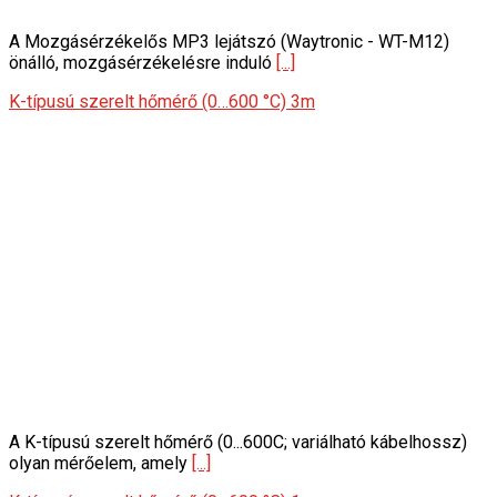
A Mozgásérzékelős MP3 lejátszó (Waytronic - WT-M12)
önálló, mozgásérzékelésre induló
[...]
K-típusú szerelt hőmérő (0…600 °C) 3m
A K-típusú szerelt hőmérő (0...600C; variálható kábelhossz)
olyan mérőelem, amely
[...]