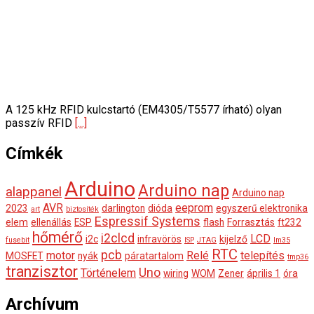
A 125 kHz RFID kulcstartó (EM4305/T5577 írható) olyan
passzív RFID
[...]
Címkék
Arduino
Arduino nap
alappanel
Arduino nap
AVR
eeprom
2023
darlington
dióda
egyszerű elektronika
art
biztosíték
Espressif Systems
elem
ellenállás
ESP
flash
Forrasztás
ft232
hőmérő
i2clcd
LCD
i2c
infravörös
kijelző
fusebit
ISP
JTAG
lm35
RTC
pcb
motor
Relé
telepítés
MOSFET
nyák
páratartalom
tmp36
tranzisztor
Uno
Történelem
wiring
WOM
Zener
április 1
óra
Archívum