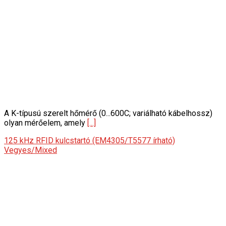
A K-típusú szerelt hőmérő (0...600C; variálható kábelhossz)
olyan mérőelem, amely
[...]
125 kHz RFID kulcstartó (EM4305/T5577 írható)
Vegyes/Mixed