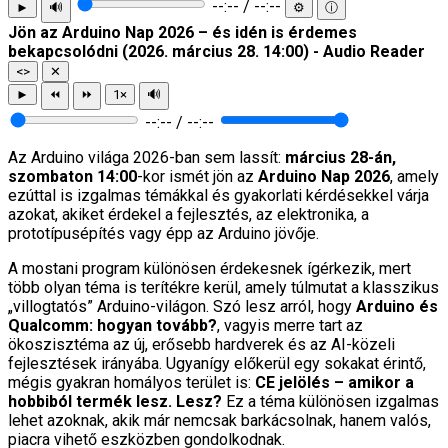
--:-- / --:--
►
🔊
⚙
ⓘ
Jön az Arduino Nap 2026 – és idén is érdemes
bekapcsolódni (2026. március 28. 14:00) - Audio Reader
<>
✕
►
⏪
⏩
1×
🔊
--:-- / --:--
Az Arduino világa 2026-ban sem lassít:
március 28-án,
szombaton 14:00
-kor ismét jön az
Arduino Nap 2026
, amely
ezúttal is izgalmas témákkal és gyakorlati kérdésekkel várja
azokat, akiket érdekel a fejlesztés, az elektronika, a
prototípusépítés vagy épp az Arduino jövője.
A mostani program különösen érdekesnek ígérkezik, mert
több olyan téma is terítékre kerül, amely túlmutat a klasszikus
„villogtatós” Arduino-világon. Szó lesz arról, hogy
Arduino és
Qualcomm: hogyan tovább?
, vagyis merre tart az
ökoszisztéma az új, erősebb hardverek és az AI-közeli
fejlesztések irányába. Ugyanígy előkerül egy sokakat érintő,
mégis gyakran homályos terület is:
CE jelölés – amikor a
hobbiból termék lesz. Lesz?
Ez a téma különösen izgalmas
lehet azoknak, akik már nemcsak barkácsolnak, hanem valós,
piacra vihető eszközben gondolkodnak.