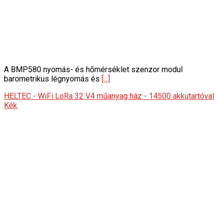
A BMP580 nyomás- és hőmérséklet szenzor modul
barometrikus légnyomás és
[...]
HELTEC - WiFi LoRa 32 V4 műanyag ház - 14500 akkutartóval
Kék