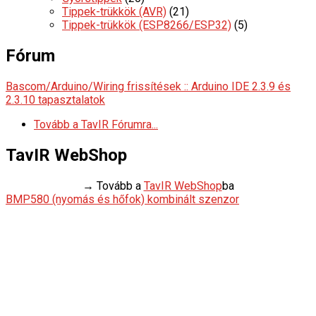
Tippek-trükkök (AVR)
(21)
Tippek-trükkök (ESP8266/ESP32)
(5)
Fórum
Bascom/Arduino/Wiring frissítések :: Arduino IDE 2.3.9 és
2.3.10 tapasztalatok
Tovább a TavIR Fórumra...
TavIR WebShop
→ Tovább a
TavIR WebShop
ba
BMP580 (nyomás és hőfok) kombinált szenzor