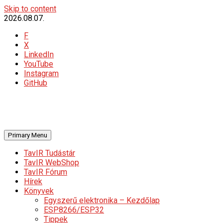
Skip to content
2026.08.07.
F
X
LinkedIn
YouTube
Instagram
GitHub
Primary Menu
TavIR Tudástár
TavIR WebShop
TavIR Fórum
Hírek
Könyvek
Egyszerű elektronika – Kezdőlap
ESP8266/ESP32
Tippek