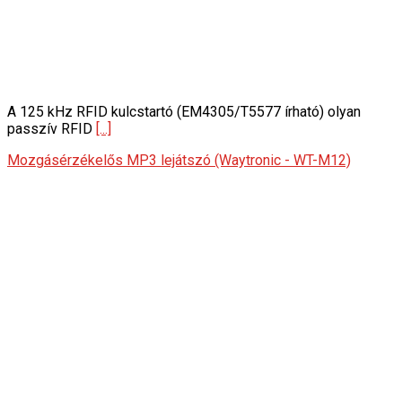
A 125 kHz RFID kulcstartó (EM4305/T5577 írható) olyan
passzív RFID
[...]
Mozgásérzékelős MP3 lejátszó (Waytronic - WT-M12)