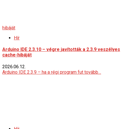
hibáját
Hír
Arduino IDE 2.3.10 – végre javították a 2.3.9 veszélyes
cache-hibáját
2026.06.12.
Arduino IDE 2.3.9 – ha a régi program fut tovább…
Hír