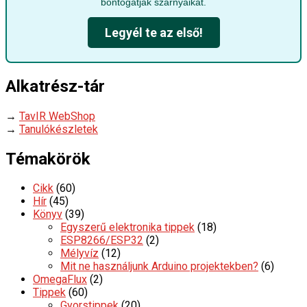
bontogatják szárnyaikat.
Legyél te az első!
Alkatrész-tár
→
TavIR WebShop
→
Tanulókészletek
Témakörök
Cikk
(60)
Hír
(45)
Könyv
(39)
Egyszerű elektronika tippek
(18)
ESP8266/ESP32
(2)
Mélyvíz
(12)
Mit ne használjunk Arduino projektekben?
(6)
OmegaFlux
(2)
Tippek
(60)
Gyorstippek
(20)