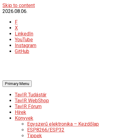
Skip to content
2026.08.06.
F
X
LinkedIn
YouTube
Instagram
GitHub
Primary Menu
TavIR Tudástár
TavIR WebShop
TavIR Fórum
Hírek
Könyvek
Egyszerű elektronika – Kezdőlap
ESP8266/ESP32
Tippek