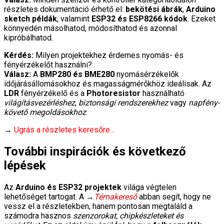
részletes dokumentáció érhető el:
bekötési ábrák
,
Arduino
sketch példák
, valamint
ESP32 és ESP8266 kódok
. Ezeket
könnyedén másolhatod, módosíthatod és azonnal
kipróbálhatod.
Kérdés:
Milyen projektekhez érdemes nyomás- és
fényérzékelőt használni?
Válasz:
A
BMP280 és BME280
nyomásérzékelők
időjárásállomásokhoz és magasságmérőkhöz ideálisak. Az
LDR
fényérzékelő és a
Photoresistor
használható
világításvezérléshez
,
biztonsági rendszerekhez
vagy
napfény-
követő megoldásokhoz
.
→
Ugrás a részletes keresőre…
További inspirációk és következő
lépések
Az
Arduino és ESP32 projektek
világa végtelen
lehetőséget tartogat. A →
Témakereső
abban segít, hogy ne
vessz el a részletekben, hanem pontosan megtaláld a
számodra hasznos
szenzorokat, chipkészleteket és