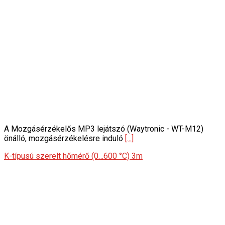
A Mozgásérzékelős MP3 lejátszó (Waytronic - WT-M12)
önálló, mozgásérzékelésre induló
[...]
K-típusú szerelt hőmérő (0…600 °C) 3m