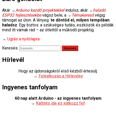
Akár →
Arduino kezdő projektekkel
indulsz, akár →
haladó
ESP32 fejlesztésekbe
vágsz bele, a →
Témakereső
végig
támogat az úton. A lényeg:
te döntöd el, milyen tempóban
haladsz
. Egy biztos: a szükséges tudás, eszközök és példák
mind itt várnak rád – az ötlettől a működő projektig.
→
Ugrás a nyitólapra
Keresés:
Hírlevél
Hogy az újdonságokról első kézből értesülj:
→
Feliratkozás a Hírlevélre
Ingyenes tanfolyam
60 nap alatt Arduino - az ingyenes tanfolyam
→
Kattints ide és iratkozz fel!