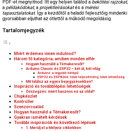
PDF-et megnyitnod. Itt egy helyen találod a
bekötési rajzokat
,
a
példakódokat
, a
projektleírásokat
és a
mérési
tapasztalatokat
. Így a kezdőtől a haladó fejlesztőig mindenki
gyorsabban eljuthat az ötlettől a működő megoldásig.
Tartalomjegyzék
Miért érdemes innen indulnod?
Három fő kategória, amiben minden elfér
Hogyan használd a Témakeresőt?
Arduino Classic és ESP32 – két út, két világ
Arduino: a legjobb belépő
ESP32 és ESP8266: több teljesítmény, több lehetőség
Mit találsz az egyes bejegyzésekben?
Inspiráció és továbblépési lehetőségek
Összegzés: miért hasznos ez az oldal?
Chipkészlet
Kontroller
Szenzorcsalád
Hogyan használd a Témakeresőt?
Gyakran ismételt kérdések
További inspirációk és következő lépések
1. Merülj el a Mélyvíz cikkekben