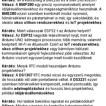
Kérdés:
Mi a különbség a BME280 és a BMP280 között?
Válasz:
A
BMP280
egy precíz
nyomásérzékelő
, amelyet
időjárásállomásokhoz és magasságmérőkhöz használnak. A
BME280
ezzel szemben kombinált modul: nyomást,
hőmérsékletet és páratartalmat is mér, így sokoldalúbb, és
ideális
okos otthon rendszerekhez
és
IoT projektekhez
.
Kérdés:
Miért válasszak ESP32-t az Arduino helyett?
Válasz:
Az
ESP32
nagyobb teljesítményt nyújt, mint az
Arduino UNO: kétmagos processzor, több memória, valamint
beépített
Wi-Fi és Bluetooth
. Ezért az
IoT rendszerekhez
,
okos otthon projektekhez
vagy bármilyen hálózati
kommunikációt igénylő fejlesztéshez jobb választás. Az
Arduino viszont egyszerűsége miatt kiváló kezdőknek.
Kérdés:
Melyik RTC modult használjam Arduino
projektekhez?
Válasz:
A
DS1307
RTC modul olcsó és egyszerű megoldás,
de hosszabb idő után pontatlanná válhat. A
DS3231
ezzel
szemben hőmérséklet-kompenzált, sokkal pontosabb, így
ideális
adatnaplózáshoz
és hosszú távú projektekhez,
például
időjárásállomásokhoz
.
Kérdés:
Hol találok bekötési rajzokat és példakódokat?
Válasz:
Minden szenzor és kontroller kategóriaoldalon