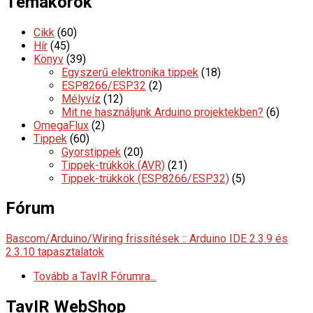
Témakörök
Cikk
(60)
Hír
(45)
Könyv
(39)
Egyszerű elektronika tippek
(18)
ESP8266/ESP32
(2)
Mélyvíz
(12)
Mit ne használjunk Arduino projektekben?
(6)
OmegaFlux
(2)
Tippek
(60)
Gyorstippek
(20)
Tippek-trükkök (AVR)
(21)
Tippek-trükkök (ESP8266/ESP32)
(5)
Fórum
Bascom/Arduino/Wiring frissítések :: Arduino IDE 2.3.9 és
2.3.10 tapasztalatok
Tovább a TavIR Fórumra...
TavIR WebShop