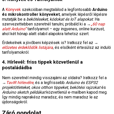
A
Könyvek
szekcióban megtalálod a legfontosabb
Arduino
és mikrokontroller könyveket
, amelyek lépésről lépésre
mutatják be a
bekötéseket, kódokat és IoT alapokat
. Ha
szervezettebben szeretnél tanulni, próbáld ki a →
„60 nap
alatt Arduino”
tanfolyamot – egy ingyenes, online kurzust,
ahol két hónap alatt stabil alapokra tehetsz szert.
Érdekelnek a jövőbeni képzések is? Iratkozz fel az →
előzetes érdeklődők listájára
, és elsőként értesülsz az induló
tanfolyamokról.
4. Hírlevél: friss tippek közvetlenül a
postaládádba
Nem szeretnél mindig visszajárni az oldalra? Iratkozz fel a
→
TavIR hírlevélre
,
és a legfrissebb
Arduino és ESP32
projektötleteket
,
okos otthon tippeket
,
bekötési rajzokat
és
Arduino sketch példákat
közvetlenül e-mailben kapod meg.
Így mindig naprakész maradsz, és nem maradsz le az
újdonságokról.
Záró gondolat