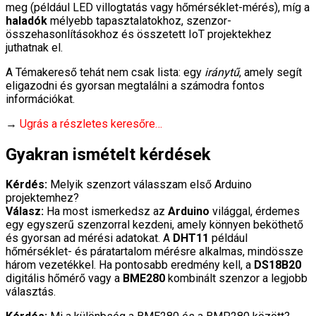
meg (például LED villogtatás vagy hőmérséklet-mérés), míg a
haladók
mélyebb tapasztalatokhoz, szenzor-
összehasonlításokhoz és összetett IoT projektekhez
juthatnak el.
A Témakereső tehát nem csak lista: egy
iránytű
, amely segít
eligazodni és gyorsan megtalálni a számodra fontos
információkat.
→
Ugrás a részletes keresőre…
Gyakran ismételt kérdések
Kérdés:
Melyik szenzort válasszam első Arduino
projektemhez?
Válasz:
Ha most ismerkedsz az
Arduino
világgal, érdemes
egy egyszerű szenzorral kezdeni, amely könnyen beköthető
és gyorsan ad mérési adatokat. A
DHT11
például
hőmérséklet- és páratartalom mérésre alkalmas, mindössze
három vezetékkel. Ha pontosabb eredmény kell, a
DS18B20
digitális hőmérő vagy a
BME280
kombinált szenzor a legjobb
választás.