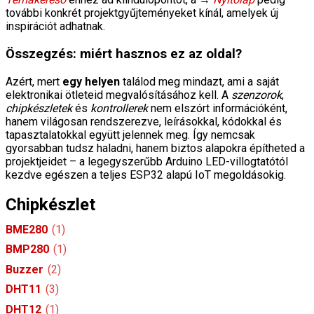
további konkrét projektgyűjteményeket kínál, amelyek új
inspirációt adhatnak.
Összegzés: miért hasznos ez az oldal?
Azért, mert
egy helyen
találod meg mindazt, ami a saját
elektronikai ötleteid megvalósításához kell. A
szenzorok
,
chipkészletek
és
kontrollerek
nem elszórt információként,
hanem világosan rendszerezve, leírásokkal, kódokkal és
tapasztalatokkal együtt jelennek meg. Így nemcsak
gyorsabban tudsz haladni, hanem biztos alapokra építheted a
projektjeidet – a legegyszerűbb Arduino LED-villogtatótól
kezdve egészen a teljes ESP32 alapú IoT megoldásokig.
Chipkészlet
BME280
(1)
BMP280
(1)
Buzzer
(2)
DHT11
(3)
DHT12
(1)