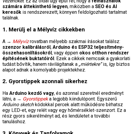
vezérlőket
. Ez az oldal úgy épül fel, hogy a
felhasználók
számára áttekinthető legyen
, miközben a
SEO és AI
keresők
is rendszerezett, könnyen feldolgozható tartalmat
találnak.
1. Merülj el a Mélyvíz cikkekben
A →
Mélyvíz
rovatban mélyebb szakmai írásokat találsz:
szenzor kalibrálásról
,
Arduino és ESP32 teljesítmény-
összehasonlításokról
, vagy éppen
okos otthon rendszer
építésének buktatóiról
. Ezek a cikkek nemcsak a gyakorlati
tudást bővítik, hanem rávilágítanak a
„miértekre”
is, így biztos
alapot adnak a komolyabb projektekhez.
2. Gyorstippek azonnali sikerhez
Ha
Arduino kezdő vagy
, és azonnal szeretnél eredményt
látni, a →
Gyorstippek
a legjobb kiindulópont. Egyszerű
Arduino sketch
kódokkal percek alatt működésre bírhatsz
egy LED-et, egy relét vagy egy hőmérséklet-szenzort. Ez a
rész gyors sikerélményt ad, és lendületet a további
tanuláshoz.
3. Könyvek és Tanfolyamok