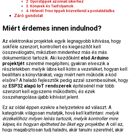
2. Gyorstippek azonnali sikerhez
3. Könyvek és Tanfolyamok
4. Hírlevél: friss tippek közvetlenül a postaládádba
Záró gondolat
Miért érdemes innen indulnod?
Az elektronikai projektek egyik legnagyobb kihívása, hogy
sokféle szenzort, kontrollert és kiegészítőt kell
összeválogatni, miközben mindenhez más és más
dokumentáció tartozik. Aki kezdőként
első Arduino
projektjét
szeretné megépíteni, gyakran elveszik a
részletekben: melyik lábra kell kötni a vezetéket, hogyan kell
beállítani a könyvtárakat, vagy miért nem működik a kód
elsőre? A haladó fejlesztők pedig azzal szembesülnek, hogy
az
ESP32 alapú IoT rendszerek
építésénél már több
szenzort kell egyszerre működtetni, és ezek
összehangolása újabb kihívást jelent.
Ez az oldal éppen ezekre a helyzetekre ad választ. A
kategóriák világosan mutatják, hová kell kattintani:
melyik
érzékelőhöz milyen leírás tartozik
,
melyik kontroller mire
képes
, és
hogyan építheted be őket egy projektbe
. A cél az,
hogy magabiztosan tudj haladni, akár tanulni szeretnél, akár