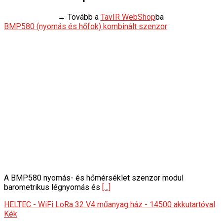
→ Tovább a
TavIR WebShop
ba
BMP580 (nyomás és hőfok) kombinált szenzor
A BMP580 nyomás- és hőmérséklet szenzor modul
barometrikus légnyomás és
[...]
HELTEC - WiFi LoRa 32 V4 műanyag ház - 14500 akkutartóval
Kék