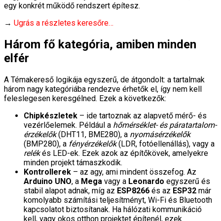
egy konkrét működő rendszert építesz.
→
Ugrás a részletes keresőre…
Három fő kategória, amiben minden
elfér
A Témakereső logikája egyszerű, de átgondolt: a tartalmak
három nagy kategóriába rendezve érhetők el, így nem kell
feleslegesen keresgélned. Ezek a következők:
Chipkészletek
– ide tartoznak az alapvető mérő- és
vezérlőelemek. Például a
hőmérséklet- és páratartalom-
érzékelők
(DHT11, BME280), a
nyomásérzékelők
(BMP280), a
fényérzékelők
(LDR, fotóellenállás), vagy a
relék
és LED-ek. Ezek azok az építőkövek, amelyekre
minden projekt támaszkodik.
Kontrollerek
– az agy, ami mindent összefog. Az
Arduino UNO
, a
Mega
vagy a
Leonardo
egyszerű és
stabil alapot adnak, míg az
ESP8266
és az
ESP32
már
komolyabb számítási teljesítményt, Wi-Fi és Bluetooth
kapcsolatot biztosítanak. Ha hálózati kommunikáció
kell, vagy okos otthon projektet építenél, ezek