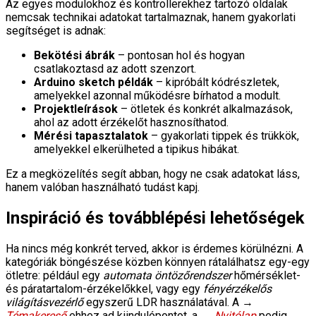
Az egyes modulokhoz és kontrollerekhez tartozó oldalak
nemcsak technikai adatokat tartalmaznak, hanem gyakorlati
segítséget is adnak:
Bekötési ábrák
– pontosan hol és hogyan
csatlakoztasd az adott szenzort.
Arduino sketch példák
– kipróbált kódrészletek,
amelyekkel azonnal működésre bírhatod a modult.
Projektleírások
– ötletek és konkrét alkalmazások,
ahol az adott érzékelőt hasznosíthatod.
Mérési tapasztalatok
– gyakorlati tippek és trükkök,
amelyekkel elkerülheted a tipikus hibákat.
Ez a megközelítés segít abban, hogy ne csak adatokat láss,
hanem valóban használható tudást kapj.
Inspiráció és továbblépési lehetőségek
Ha nincs még konkrét terved, akkor is érdemes körülnézni. A
kategóriák böngészése közben könnyen rátalálhatsz egy-egy
ötletre: például egy
automata öntözőrendszer
hőmérséklet-
és páratartalom-érzékelőkkel, vagy egy
fényérzékelős
világításvezérlő
egyszerű LDR használatával. A →
Témakereső
ehhez ad kiindulópontot, a →
Nyitólap
pedig