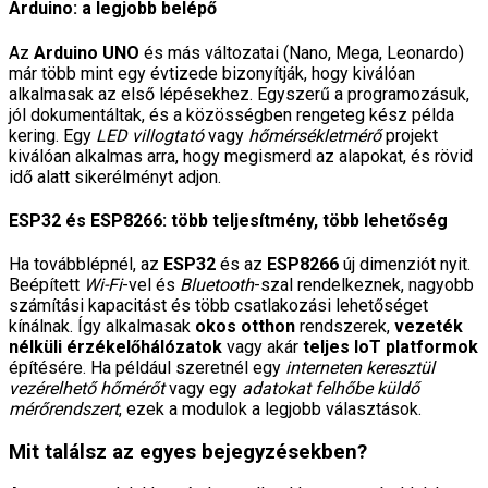
Arduino: a legjobb belépő
Az
Arduino UNO
és más változatai (Nano, Mega, Leonardo)
már több mint egy évtizede bizonyítják, hogy kiválóan
alkalmasak az első lépésekhez. Egyszerű a programozásuk,
jól dokumentáltak, és a közösségben rengeteg kész példa
kering. Egy
LED villogtató
vagy
hőmérsékletmérő
projekt
kiválóan alkalmas arra, hogy megismerd az alapokat, és rövid
idő alatt sikerélményt adjon.
ESP32 és ESP8266: több teljesítmény, több lehetőség
Ha továbblépnél, az
ESP32
és az
ESP8266
új dimenziót nyit.
Beépített
Wi-Fi
-vel és
Bluetooth
-szal rendelkeznek, nagyobb
számítási kapacitást és több csatlakozási lehetőséget
kínálnak. Így alkalmasak
okos otthon
rendszerek,
vezeték
nélküli érzékelőhálózatok
vagy akár
teljes IoT platformok
építésére. Ha például szeretnél egy
interneten keresztül
vezérelhető hőmérőt
vagy egy
adatokat felhőbe küldő
mérőrendszert
, ezek a modulok a legjobb választások.
Mit találsz az egyes bejegyzésekben?