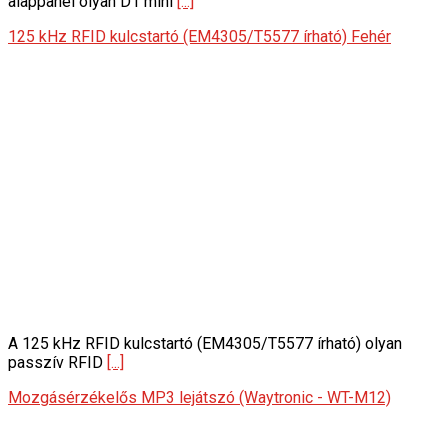
alappanel olyan D1 mini
[...]
125 kHz RFID kulcstartó (EM4305/T5577 írható) Fehér
A 125 kHz RFID kulcstartó (EM4305/T5577 írható) olyan
passzív RFID
[...]
Mozgásérzékelős MP3 lejátszó (Waytronic - WT-M12)