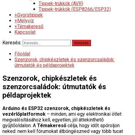
Tippek-trükkök (AVR)
Tippek-trükkök (ESP8266/ESP32)
+Gyorstippek
+Mélyvíz
+Témakereső
Kapcsolat
Keresés:
Főoldal
Szenzorok, chipkészletek és szenzorcsaládok:
útmutatók és példaprojektek
Szenzorok, chipkészletek és
szenzorcsaládok: útmutatók és
példaprojektek
Arduino és ESP32 szenzorok, chipkészletek és
vezérlőplatformok
– minden, ami egy elektronikai ötlet
megvalósításához kell, egyetlen, jól áttekinthető
gyűjtőoldalon. A
Témakereső
célja, hogy időt spóroljon
neked: nem kell fórumokat átböngészned vagy több tucat