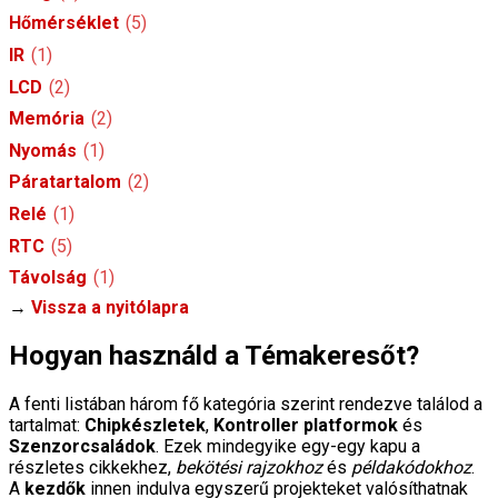
Hőmérséklet
(5)
IR
(1)
LCD
(2)
Memória
(2)
Nyomás
(1)
Páratartalom
(2)
Relé
(1)
RTC
(5)
Távolság
(1)
→
Vissza a nyitólapra
Hogyan használd a Témakeresőt?
A fenti listában három fő kategória szerint rendezve találod a
tartalmat:
Chipkészletek
,
Kontroller platformok
és
Szenzorcsaládok
. Ezek mindegyike egy-egy kapu a
részletes cikkekhez,
bekötési rajzokhoz
és
példakódokhoz
.
A
kezdők
innen indulva egyszerű projekteket valósíthatnak