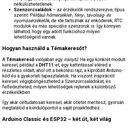
nélkülözhetetlenek.
Szenzorcsaládok
– az érzékelők rendszerezve, típus
szerint. Például
hőmérséklet-, fény-, távolság- és
nyomásérzékelők
, de ide tartoznak az enkóderek, RTC
modulok és más speciális szenzorok is. Így könnyen
láthatod, hogy egy adott funkcióhoz milyen
lehetőségeid vannak.
Hogyan használd a Témakeresőt?
A
Témakereső
valójában egy
iránytű
. Ha egy konkrét modult
keresel, például a
DHT11
-et, egy kattintással eléred a
részletes oldalt, ahol ott a bekötési rajz, a kipróbált Arduino-
kód és a gyakorlati tapasztalatok. Ha viszont inspirációt
keresel, végigböngészheted a Szenzorcsaládokat, és
felfedezheted, milyen lehetőségek rejlenek a különböző
érzékelőkben.
Így akár céltudatosan keresel, akár ötletet merítesz, gyorsan
megtalálod a kiindulópontot a saját projektedhez.
Arduino Classic és ESP32 – két út, két világ