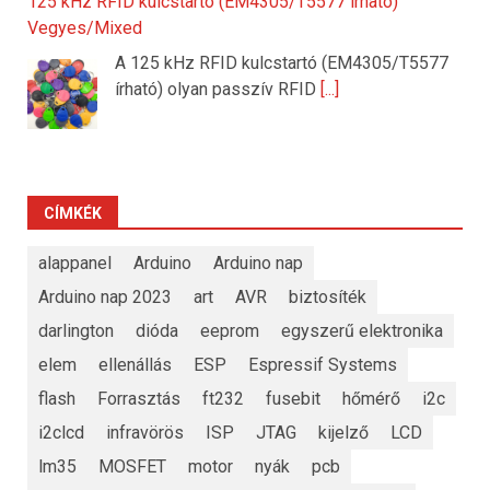
125 kHz RFID kulcstartó (EM4305/T5577 írható)
Vegyes/Mixed
A 125 kHz RFID kulcstartó (EM4305/T5577
írható) olyan passzív RFID
[...]
CÍMKÉK
alappanel
Arduino
Arduino nap
Arduino nap 2023
art
AVR
biztosíték
darlington
dióda
eeprom
egyszerű elektronika
elem
ellenállás
ESP
Espressif Systems
flash
Forrasztás
ft232
fusebit
hőmérő
i2c
i2clcd
infravörös
ISP
JTAG
kijelző
LCD
lm35
MOSFET
motor
nyák
pcb