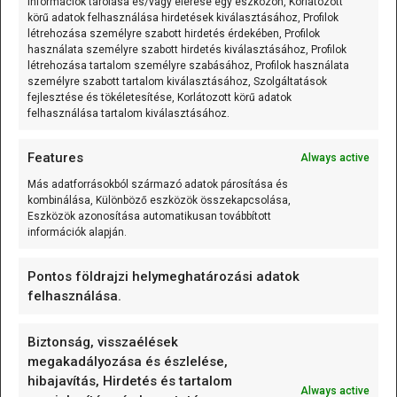
Információk tárolása és/vagy elérése egy eszközön, Korlátozott
ESP8266/ESP32
(2)
körű adatok felhasználása hirdetések kiválasztásához, Profilok
létrehozása személyre szabott hirdetés érdekében, Profilok
Mélyvíz
(12)
használata személyre szabott hirdetés kiválasztásához, Profilok
létrehozása tartalom személyre szabásához, Profilok használata
személyre szabott tartalom kiválasztásához, Szolgáltatások
Mit ne használjunk Arduino projektekben?
(6)
fejlesztése és tökéletesítése, Korlátozott körű adatok
felhasználása tartalom kiválasztásához.
OmegaFlux
(2)
Tippek
(60)
Features
Always active
Gyorstippek
(20)
Más adatforrásokból származó adatok párosítása és
kombinálása, Különböző eszközök összekapcsolása,
Tippek-trükkök (AVR)
(21)
Eszközök azonosítása automatikusan továbbított
információk alapján.
Tippek-trükkök (ESP8266/ESP32)
(5)
Pontos földrajzi helymeghatározási adatok
felhasználása.
FÓRUM
Biztonság, visszaélések
Bascom/Arduino/Wiring frissítések :: Arduino IDE
megakadályozása és észlelése,
2.3.9 és 2.3.10 tapasztalatok
hibajavítás, Hirdetés és tartalom
Always active