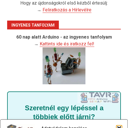
Hogy az újdonságokról első kézből értesülj:
→
Feliratkozás a Hírlevélre
INGYENES TANFOLYAM
60 nap alatt Arduino - az ingyenes tanfolyam
→
Kattints ide és iratkozz fel!
Szeretnél egy lépéssel a
többiek előtt járni?
Ne hagyd ki a legújabb tanfolyamokat, amik még csak