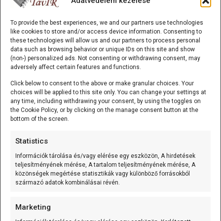
Adatvédelem kezelése
most bontogatják szárnyaikat.
To provide the best experiences, we and our partners use technologies
like cookies to store and/or access device information. Consenting to
Legyél te az első!
these technologies will allow us and our partners to process personal
data such as browsing behavior or unique IDs on this site and show
(non-) personalized ads. Not consenting or withdrawing consent, may
adversely affect certain features and functions.
ALKATRÉSZ-TÁR
Click below to consent to the above or make granular choices. Your
choices will be applied to this site only. You can change your settings at
→
TavIR WebShop
any time, including withdrawing your consent, by using the toggles on
→
Tanulókészletek
the Cookie Policy, or by clicking on the manage consent button at the
bottom of the screen.
TÉMAKÖRÖK
Statistics
Információk tárolása és/vagy elérése egy eszközön, A hirdetések
Cikk
(60)
teljesítményének mérése, A tartalom teljesítményének mérése, A
közönségek megértése statisztikák vagy különböző forrásokból
Hír
(45)
származó adatok kombinálásai révén.
Könyv
(39)
Marketing
Egyszerű elektronika tippek
(18)