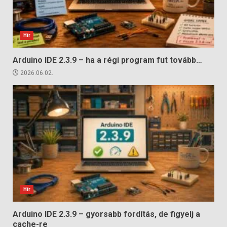
Hír
Arduino IDE 2.3.9 – ha a régi program fut tovább…
2026.06.02.
Hír
Arduino IDE 2.3.9 – gyorsabb fordítás, de figyelj a
cache-re