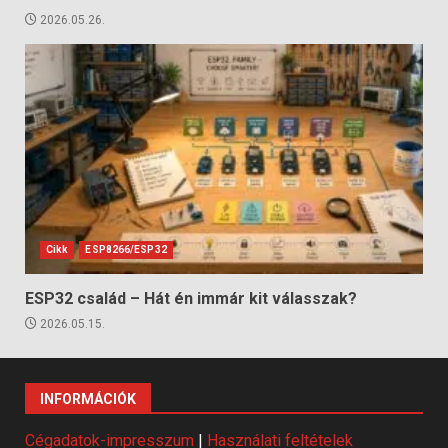
2026.05.26.
Cikk
ESP8266/ESP32
ESP32 család – Hát én immár kit válasszak?
2026.05.15.
INFORMÁCIÓK
Cégadatok-impresszum
|
Használati feltételek