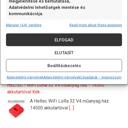
megjelenítése és bemutatása,
Tovább a TavIR Fórumra...
Adatvédelmi lehetőségek mentése és
kommunikációja.
TAVIR WEBSHOP
Manage 1641 vendors
Read more about these purposes
→ Tovább a
TavIR WebShop
ba
ELFOGAD
BMP580 (nyomás és hőfok) kombinált szenzor
ELUTASÍT
A BMP580 nyomás- és hőmérséklet szenzor
modul barometrikus légnyomás és
[...]
Beállításkezelés
Adatvédelmi irányelvek
Adatvédelmi irányelvek
Cégadatok – Impresszum
HELTEC - WiFi LoRa 32 V4 műanyag ház - 14500
akkutartóval Kék
A Heltec WiFi LoRa 32 V4 műanyag ház
14500 akkutartóval
[...]