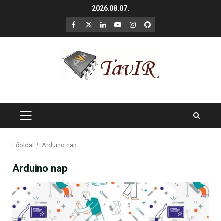
Skip
2026.08.07.
to
F
X
LinkedIn
YouTube
Instagram
GitHub
content
PRIMARY
MENU
Főoldal
Arduino nap
Arduino nap