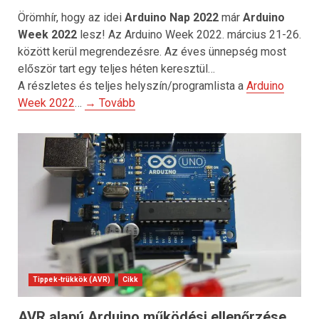
Örömhír, hogy az idei
Arduino Nap 2022
már
Arduino
Week 2022
lesz! Az Arduino Week 2022. március 21-26.
között kerül megrendezésre. Az éves ünnepség most
először tart egy teljes héten keresztül…
A részletes és teljes helyszín/programlista a
Arduino
Week 2022
…
→ Tovább
Tippek-trükkök (AVR)
Cikk
AVR alapú Arduino működési ellenőrzése