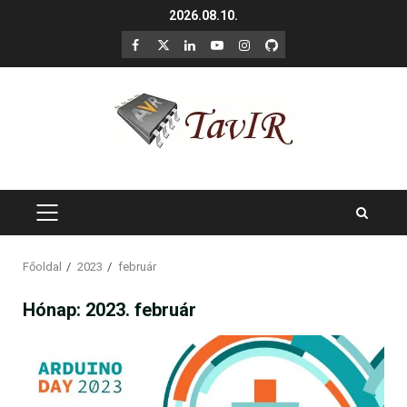
Skip
2026.08.10.
to
F
X
LinkedIn
YouTube
Instagram
GitHub
content
PRIMARY
MENU
Főoldal
2023
február
Hónap:
2023. február