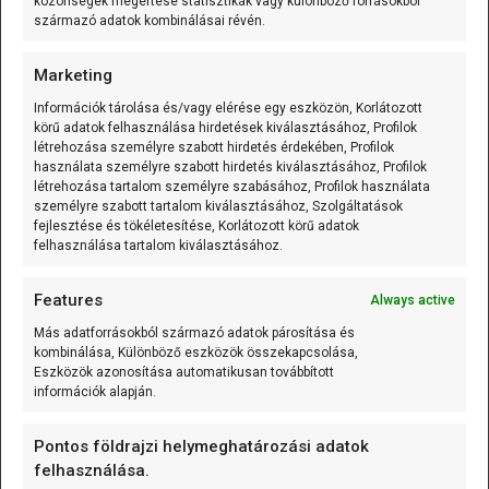
közönségek megértése statisztikák vagy különböző forrásokból
származó adatok kombinálásai révén.
K-típusú szerelt hőmérő (0…600 °C) 0.5m
Marketing
A K-típusú szerelt hőmérő (0...600C;
Információk tárolása és/vagy elérése egy eszközön, Korlátozott
variálható kábelhossz) olyan mérőelem,
körű adatok felhasználása hirdetések kiválasztásához, Profilok
amely
[...]
létrehozása személyre szabott hirdetés érdekében, Profilok
használata személyre szabott hirdetés kiválasztásához, Profilok
létrehozása tartalom személyre szabásához, Profilok használata
személyre szabott tartalom kiválasztásához, Szolgáltatások
125 kHz RFID kulcstartó (EM4305/T5577 írható)
fejlesztése és tökéletesítése, Korlátozott körű adatok
Vegyes/Mixed
felhasználása tartalom kiválasztásához.
A 125 kHz RFID kulcstartó (EM4305/T5577
Features
írható) olyan passzív RFID
[...]
Always active
Más adatforrásokból származó adatok párosítása és
kombinálása, Különböző eszközök összekapcsolása,
Eszközök azonosítása automatikusan továbbított
információk alapján.
CÍMKÉK
Pontos földrajzi helymeghatározási adatok
felhasználása.
alappanel
Arduino
Arduino nap