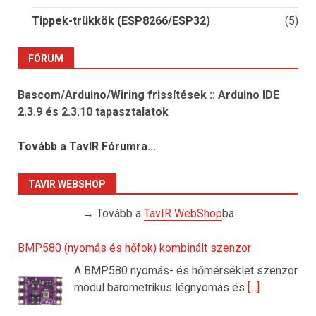
Tippek-trükkök (ESP8266/ESP32)
(5)
FÓRUM
Bascom/Arduino/Wiring frissítések :: Arduino IDE
2.3.9 és 2.3.10 tapasztalatok
Tovább a TavIR Fórumra...
TAVIR WEBSHOP
→ Tovább a
TavIR WebShop
ba
BMP580 (nyomás és hőfok) kombinált szenzor
A BMP580 nyomás- és hőmérséklet szenzor
modul barometrikus légnyomás és
[...]