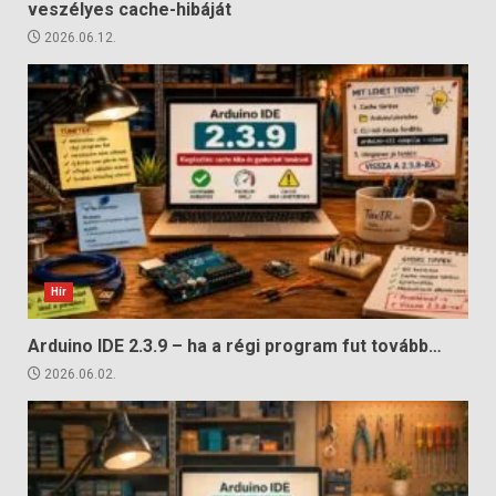
veszélyes cache-hibáját
2026.06.12.
Hír
Arduino IDE 2.3.9 – ha a régi program fut tovább…
2026.06.02.