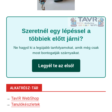
Szeretnél egy lépéssel a
többiek előtt járni?
Ne hagyd ki a legújabb tanfolyamokat, amik még csak
most bontogatják szárnyaikat.
Legyél te az első!
ALKATRÉSZ-TÁR
→
TavIR WebShop
→
Tanulókészletek