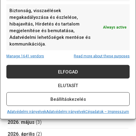
Arduino nap 2023
art
AVR
biztosíték
Biztonság, visszaélések
darlington
dióda
eeprom
egyszerű elektronika
megakadályozása és észlelése,
hibajavítás, Hirdetés és tartalom
elem
ellenállás
ESP
Espressif Systems
Always active
megjelenítése és bemutatása,
flash
Forrasztás
ft232
fusebit
hőmérő
i2c
Adatvédelmi lehetőségek mentése és
i2clcd
infravörös
ISP
JTAG
kijelző
LCD
kommunikációja.
lm35
MOSFET
motor
nyák
pcb
Manage 1641 vendors
Read more about these purposes
páratartalom
Relé
RTC
telepítés
tmp36
tranzisztor
Történelem
Uno
wiring
WOM
ELFOGAD
Zener
április 1
óra
ELUTASÍT
ARCHÍVUM
Beállításkezelés
2026. június
(2)
Adatvédelmi irányelvek
Adatvédelmi irányelvek
Cégadatok – Impresszum
2026. május
(3)
2026. április
(2)