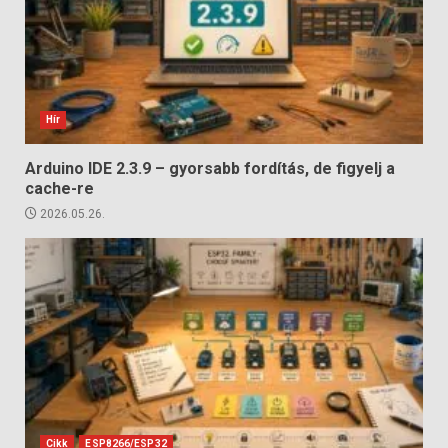
Hír
Arduino IDE 2.3.9 – gyorsabb fordítás, de figyelj a
cache-re
2026.05.26.
Cikk
ESP8266/ESP32