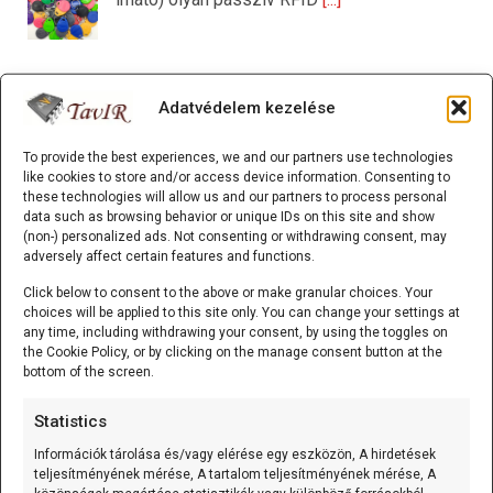
Mozgásérzékelős MP3 lejátszó (Waytronic - WT-M12)
Adatvédelem kezelése
A Mozgásérzékelős MP3 lejátszó
(Waytronic - WT-M12) önálló,
To provide the best experiences, we and our partners use technologies
like cookies to store and/or access device information. Consenting to
mozgásérzékelésre induló
[...]
these technologies will allow us and our partners to process personal
data such as browsing behavior or unique IDs on this site and show
(non-) personalized ads. Not consenting or withdrawing consent, may
K-típusú szerelt hőmérő (0…600 °C) 3m
adversely affect certain features and functions.
A K-típusú szerelt hőmérő (0...600C;
Click below to consent to the above or make granular choices. Your
variálható kábelhossz) olyan mérőelem,
choices will be applied to this site only. You can change your settings at
amely
[...]
any time, including withdrawing your consent, by using the toggles on
the Cookie Policy, or by clicking on the manage consent button at the
bottom of the screen.
K-típusú szerelt hőmérő (0…600 °C) 1m
Statistics
A K-típusú szerelt hőmérő (0...600C;
Információk tárolása és/vagy elérése egy eszközön, A hirdetések
variálható kábelhossz) olyan mérőelem,
teljesítményének mérése, A tartalom teljesítményének mérése, A
amely
[...]