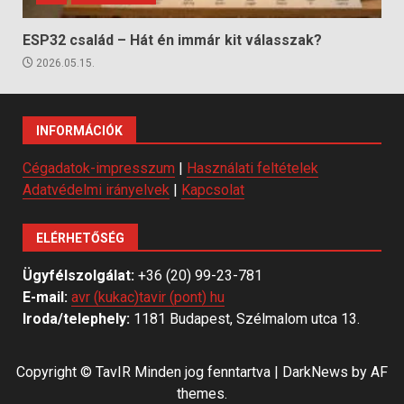
ESP32 család – Hát én immár kit válasszak?
2026.05.15.
INFORMÁCIÓK
Cégadatok-impresszum
|
Használati feltételek
Adatvédelmi irányelvek
|
Kapcsolat
ELÉRHETŐSÉG
Ügyfélszolgálat:
+36 (20) 99-23-781
E-mail:
avr (kukac)tavir (pont) hu
Iroda/telephely:
1181 Budapest, Szélmalom utca 13.
Copyright © TavIR Minden jog fenntartva
|
DarkNews
by AF
themes.