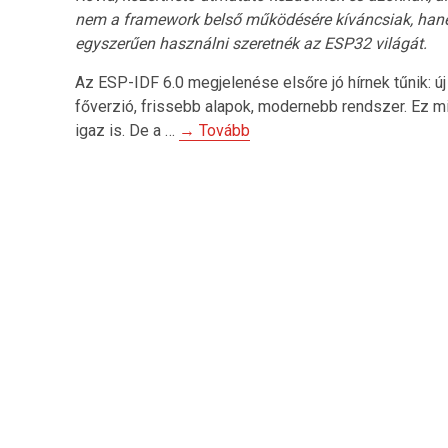
nem a framework belső működésére kíváncsiak, ha
egyszerűen használni szeretnék az ESP32 világát.
Az ESP-IDF 6.0 megjelenése elsőre jó hírnek tűnik: új
főverzió, frissebb alapok, modernebb rendszer. Ez m
igaz is. De a …
→ Tovább