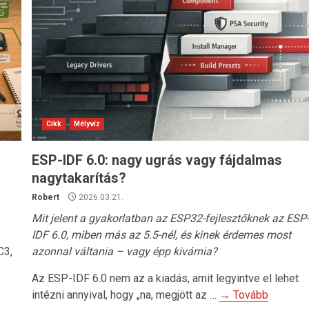
Cikk
Mélyvíz
ESP-IDF 6.0: nagy ugrás vagy fájdalmas
nagytakarítás?
Robert
2026.03.21.
Mit jelent a gyakorlatban az ESP32-fejlesztőknek az ESP
IDF 6.0, miben más az 5.5-nél, és kinek érdemes most
C3,
azonnal váltania – vagy épp kivárnia?
Az ESP-IDF 6.0 nem az a kiadás, amit legyintve el lehet
intézni annyival, hogy „na, megjött az …
→ Tovább