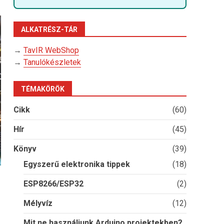
ALKATRÉSZ-TÁR
→
TavIR WebShop
→
Tanulókészletek
TÉMAKÖRÖK
Cikk
(60)
Hír
(45)
Könyv
(39)
Egyszerű elektronika tippek
(18)
ESP8266/ESP32
(2)
Mélyvíz
(12)
Mit ne használjunk Arduino projektekben?