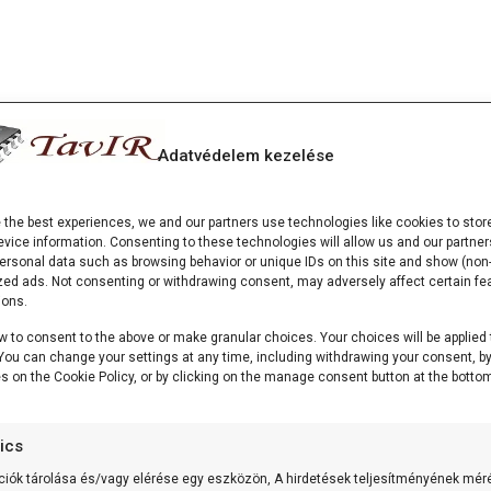
Adatvédelem kezelése
e the best experiences, we and our partners use technologies like cookies to stor
vice information. Consenting to these technologies will allow us and our partner
ersonal data such as browsing behavior or unique IDs on this site and show (non-
zed ads. Not consenting or withdrawing consent, may adversely affect certain fe
ions.
w to consent to the above or make granular choices. Your choices will be applied 
. You can change your settings at any time, including withdrawing your consent, b
es on the Cookie Policy, or by clicking on the manage consent button at the bottom
tics
ciók tárolása és/vagy elérése egy eszközön, A hirdetések teljesítményének mér