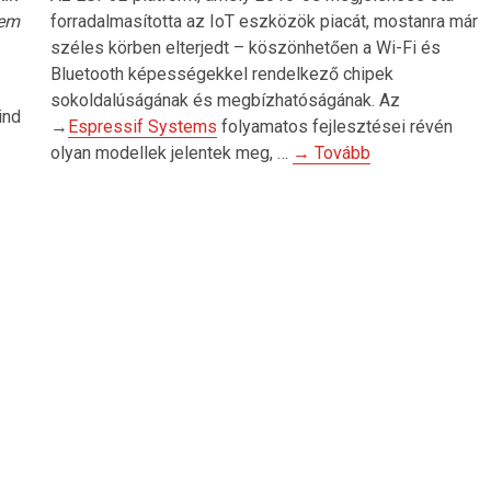
nem
forradalmasította az IoT eszközök piacát, mostanra már
széles körben elterjedt – köszönhetően a Wi-Fi és
Bluetooth képességekkel rendelkező chipek
sokoldalúságának és megbízhatóságának. Az
ind
→
Espressif Systems
folyamatos fejlesztései révén
olyan modellek jelentek meg, …
→ Tovább