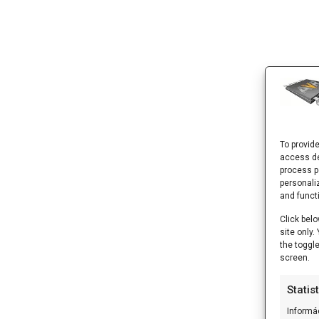
To provid
access de
process p
personali
and funct
Click belo
site only
the toggl
screen.
Statis
Informá