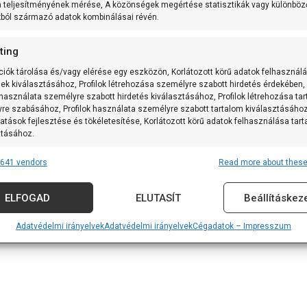
m teljesítményének mérése, A közönségek megértése statisztikák vagy különböz
kból származó adatok kombinálásai révén.
ting
ciók tárolása és/vagy elérése egy eszközön, Korlátozott körű adatok felhasznál
sek kiválasztásához, Profilok létrehozása személyre szabott hirdetés érdekében,
 használata személyre szabott hirdetés kiválasztásához, Profilok létrehozása ta
re szabásához, Profilok használata személyre szabott tartalom kiválasztásához
atások fejlesztése és tökéletesítése, Korlátozott körű adatok felhasználása tar
ztásához.
641 vendors
Read more about these
res
Alway
tforrásokból származó adatok párosítása és kombinálása, Különböző
ELFOGAD
ELUTASÍT
Beállításkez
k összekapcsolása, Eszközök azonosítása automatikusan továbbított
iók alapján.
Adatvédelmi irányelvek
Adatvédelmi irányelvek
Cégadatok – Impresszum
 földrajzi helymeghatározási adatok felhasználása.
nság, visszaélések megakadályozása és észlelése,
vítás, Hirdetés és tartalom megjelenítése és bemutatása,
Alway