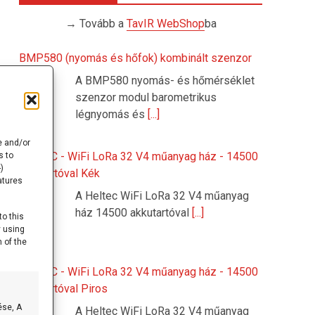
→ Tovább a
TavIR WebShop
ba
BMP580 (nyomás és hőfok) kombinált szenzor
A BMP580 nyomás- és hőmérséklet
szenzor modul barometrikus
légnyomás és
[...]
e and/or
HELTEC - WiFi LoRa 32 V4 műanyag ház - 14500
s to
)
akkutartóval Kék
atures
A Heltec WiFi LoRa 32 V4 műanyag
ház 14500 akkutartóval
[...]
to this
y using
 of the
HELTEC - WiFi LoRa 32 V4 műanyag ház - 14500
akkutartóval Piros
ése, A
A Heltec WiFi LoRa 32 V4 műanyag