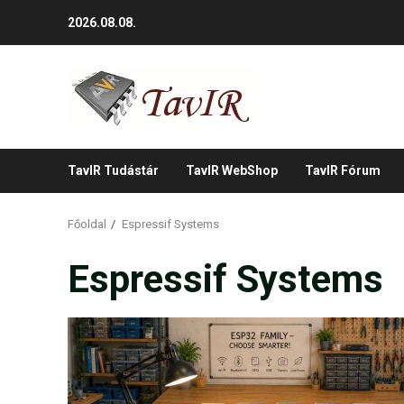
Skip
2026.08.08.
to
content
TavIR Tudástár
TavIR WebShop
TavIR Fórum
Főoldal
Espressif Systems
Espressif Systems