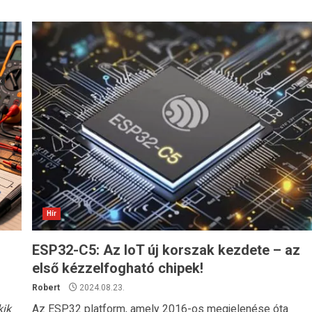
Hír
ESP32-C5: Az IoT új korszak kezdete – az
első kézzelfogható chipek!
Robert
2024.08.23.
kik
Az ESP32 platform, amely 2016-os megjelenése óta