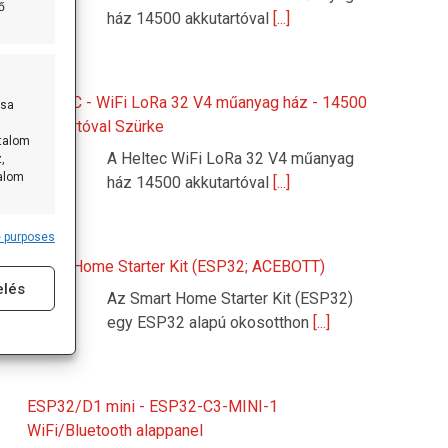
ő
ház 14500 akkutartóval
[...]
HELTEC - WiFi LoRa 32 V4 műanyag ház - 14500
ása
akkutartóval Szürke
rtalom
A Heltec WiFi LoRa 32 V4 műanyag
,
talom
ház 14500 akkutartóval
[...]
 purposes
s active
Smart Home Starter Kit (ESP32; ACEBOTT)
elés
Az Smart Home Starter Kit (ESP32)
egy ESP32 alapú okosotthon
[...]
ESP32/D1 mini - ESP32-C3-MINI-1
WiFi/Bluetooth alappanel
s active