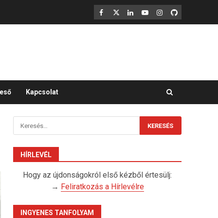
F
X
LinkedIn
YouTube
Instagram
GitHub
eső
Kapcsolat
Keresés:
HÍRLEVÉL
Hogy az újdonságokról első kézből értesülj:
→
Feliratkozás a Hírlevélre
INGYENES TANFOLYAM