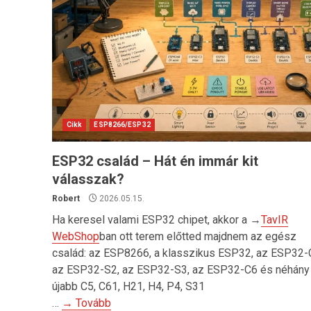
Cikk
ESP8266/ESP32
ESP32 család – Hát én immár kit
válasszak?
Robert
2026.05.15.
Ha keresel valami ESP32 chipet, akkor a →
TavIR
WebShop
ban ott terem előtted majdnem az egész
család: az ESP8266, a klasszikus ESP32, az ESP32-
az ESP32-S2, az ESP32-S3, az ESP32-C6 és néhány
újabb C5, C61, H21, H4, P4, S31
…
→ Tovább