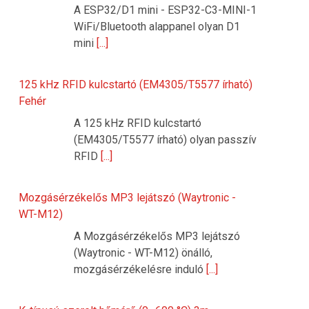
A ESP32/D1 mini - ESP32-C3-MINI-1
WiFi/Bluetooth alappanel olyan D1
mini
[...]
125 kHz RFID kulcstartó (EM4305/T5577 írható)
Fehér
A 125 kHz RFID kulcstartó
(EM4305/T5577 írható) olyan passzív
RFID
[...]
Mozgásérzékelős MP3 lejátszó (Waytronic -
WT-M12)
A Mozgásérzékelős MP3 lejátszó
(Waytronic - WT-M12) önálló,
mozgásérzékelésre induló
[...]