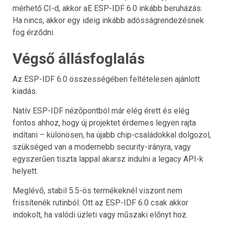
mérhető CI-d, akkor aE ESP-IDF 6.0 inkább beruházás.
Ha nincs, akkor egy ideig inkább adósságrendezésnek
fog érződni.
Végső állásfoglalás
Az ESP-IDF 6.0 összességében feltételesen ajánlott
kiadás.
Natív ESP-IDF nézőpontból már elég érett és elég
fontos ahhoz, hogy új projektet érdemes legyen rajta
indítani – különösen, ha újabb chip-családokkal dolgozol,
szükséged van a modernebb security-irányra, vagy
egyszerűen tiszta lappal akarsz indulni a legacy API-k
helyett.
Meglévő, stabil 5.5-ös termékeknél viszont nem
frissítenék rutinból. Ott az ESP-IDF 6.0 csak akkor
indokolt, ha valódi üzleti vagy műszaki előnyt hoz.