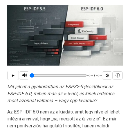
🔊
⚙
►
--:-- / --:--
Ⓘ
Mit jelent a gyakorlatban az ESP32-fejlesztőknek az
ESP-IDF 6.0, miben más az 5.5-nél, és kinek érdemes
most azonnal váltania – vagy épp kivárnia?
Az ESP-IDF 6.0 nem az a kiadás, amit legyintve el lehet
intézni annyival, hogy „na, megjött az új verzió”. Ez már
nem pontverziós hangulatú frissítés, hanem valódi