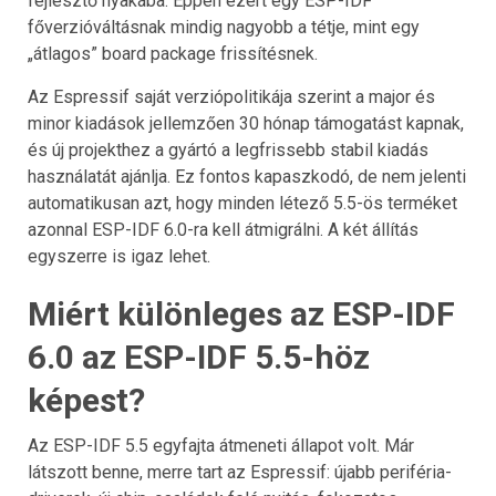
fejlesztő nyakába. Éppen ezért egy ESP-IDF
főverzióváltásnak mindig nagyobb a tétje, mint egy
„átlagos” board package frissítésnek.
Az Espressif saját verziópolitikája szerint a major és
minor kiadások jellemzően 30 hónap támogatást kapnak,
és új projekthez a gyártó a legfrissebb stabil kiadás
használatát ajánlja. Ez fontos kapaszkodó, de nem jelenti
automatikusan azt, hogy minden létező 5.5-ös terméket
azonnal ESP-IDF 6.0-ra kell átmigrálni. A két állítás
egyszerre is igaz lehet.
Miért különleges az ESP-IDF
6.0 az ESP-IDF 5.5-höz
képest?
Az ESP-IDF 5.5 egyfajta átmeneti állapot volt. Már
látszott benne, merre tart az Espressif: újabb periféria-