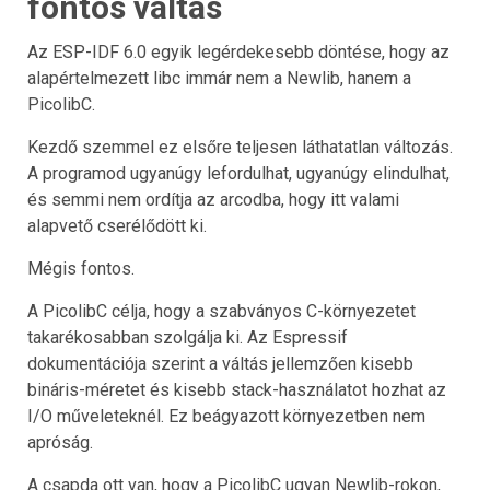
fontos váltás
Az ESP-IDF 6.0 egyik legérdekesebb döntése, hogy az
alapértelmezett libc immár nem a Newlib, hanem a
PicolibC.
Kezdő szemmel ez elsőre teljesen láthatatlan változás.
A programod ugyanúgy lefordulhat, ugyanúgy elindulhat,
és semmi nem ordítja az arcodba, hogy itt valami
alapvető cserélődött ki.
Mégis fontos.
A PicolibC célja, hogy a szabványos C-környezetet
takarékosabban szolgálja ki. Az Espressif
dokumentációja szerint a váltás jellemzően kisebb
bináris-méretet és kisebb stack-használatot hozhat az
I/O műveleteknél. Ez beágyazott környezetben nem
apróság.
A csapda ott van, hogy a PicolibC ugyan Newlib-rokon,