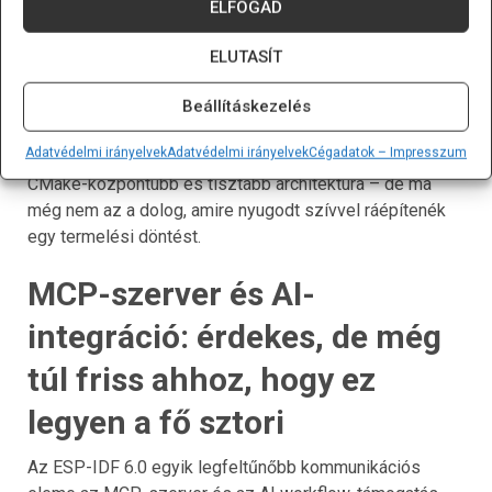
ELFOGAD
integrálni a megszokott CLI-be. Ez haladó csapatoknak
kifejezetten hasznos, mert a projektspecifikus tooling-ot
ELUTASÍT
végre nem kell külön félárva script-ekre szétszórni.
És ott van a Build System v2 is, de itt kötelező lehűteni a
Beállításkezelés
lelkesedést. Ez jelenleg Technical Preview státuszú.
Adatvédelmi irányelvek
Adatvédelmi irányelvek
Cégadatok – Impresszum
Vagyis fontos irány, sok szempontból ígéretesebb,
CMake-központúbb és tisztább architektúra – de ma
még nem az a dolog, amire nyugodt szívvel ráépítenék
egy termelési döntést.
MCP-szerver és AI-
integráció: érdekes, de még
túl friss ahhoz, hogy ez
legyen a fő sztori
Az ESP-IDF 6.0 egyik legfeltűnőbb kommunikációs