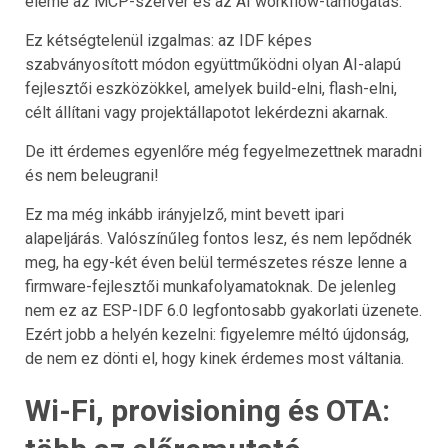
eleme az MCP-szerver és az AI workflow-támogatás.
Ez kétségtelenül izgalmas: az IDF képes
szabványosított módon együttműködni olyan AI-alapú
fejlesztői eszközökkel, amelyek build-elni, flash-elni,
célt állítani vagy projektállapotot lekérdezni akarnak.
De itt érdemes egyenlőre még fegyelmezettnek maradni
és nem beleugrani!
Ez ma még inkább irányjelző, mint bevett ipari
alapeljárás. Valószínűleg fontos lesz, és nem lepődnék
meg, ha egy-két éven belül természetes része lenne a
firmware-fejlesztői munkafolyamatoknak. De jelenleg
nem ez az ESP-IDF 6.0 legfontosabb gyakorlati üzenete.
Ezért jobb a helyén kezelni: figyelemre méltó újdonság,
de nem ez dönti el, hogy kinek érdemes most váltania.
Wi-Fi, provisioning és OTA: