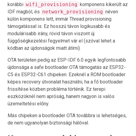
korábbi
wifi_provisioning
komponens kikerült az
IDF magból, és
network_provisioning
néven
külön komponens lett, immár Thread provisioning
támogatással is. Ez hosszú távon logikusabb és
modulárisabb irány, rövid távon viszont új
függőségkezelési fegyelmet vár el (szóval lehet a
kódban az újdonságok miatt átírni).
OTA területen pedig az ESP-IDF 6.0 egyik legfontosabb
újdonsága a safe bootloader OTA támogatás az ESP32-
C5 és ESP32-C61 chipeken. Ezeknél a ROM bootloader
képes recovery útvonalat használni, ha a fő bootloader
frissítése közben probléma történik. Ez terepi
eszközöknél nem apróság, hanem nagyon is valós
üzemeltetési előny.
Más chipeken a bootloader OTA továbbra is lehetséges,
de nem ugyanolyan biztonsági hálóval.