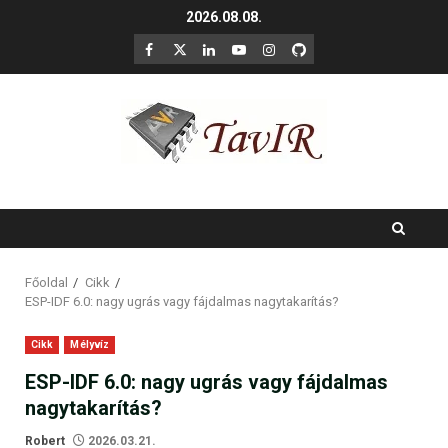
Skip
2026.08.08.
to
F
X
LinkedIn
YouTube
Instagram
GitHub
content
Főoldal
Cikk
ESP-IDF 6.0: nagy ugrás vagy fájdalmas nagytakarítás?
Cikk
Mélyvíz
ESP-IDF 6.0: nagy ugrás vagy fájdalmas
nagytakarítás?
Robert
2026.03.21.