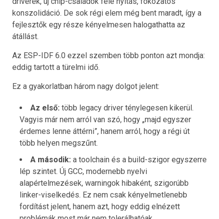
driverek, új chip-családok felé nyitás, fokozatos
konszolidáció. De sok régi elem még bent maradt, így a
fejlesztők egy része kényelmesen halogathatta az
átállást.
Az ESP-IDF 6.0 ezzel szemben több ponton azt mondja:
eddig tartott a türelmi idő.
Ez a gyakorlatban három nagy dolgot jelent:
Az első:
több legacy driver ténylegesen kikerül.
Vagyis már nem arról van szó, hogy „majd egyszer
érdemes lenne áttérni”, hanem arról, hogy a régi út
több helyen megszűnt.
A második:
a toolchain és a build-szigor egyszerre
lép szintet. Új GCC, modernebb nyelvi
alapértelmezések, warningok hibaként, szigorúbb
linker-viselkedés. Ez nem csak kényelmetlenebb
fordítást jelent, hanem azt, hogy eddig elnézett
problémák most már nem tolerálhatóak.