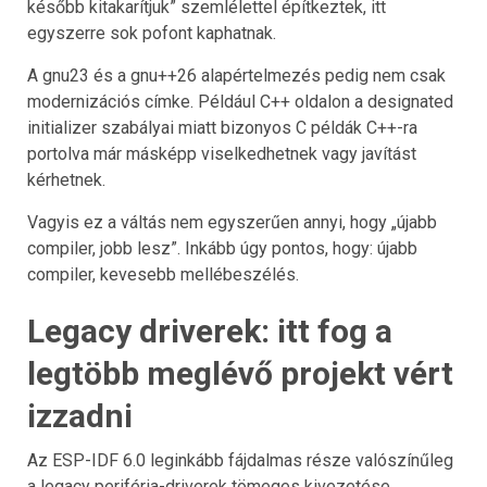
később kitakarítjuk” szemlélettel építkeztek, itt
egyszerre sok pofont kaphatnak.
A gnu23 és a gnu++26 alapértelmezés pedig nem csak
modernizációs címke. Például C++ oldalon a designated
initializer szabályai miatt bizonyos C példák C++-ra
portolva már másképp viselkedhetnek vagy javítást
kérhetnek.
Vagyis ez a váltás nem egyszerűen annyi, hogy „újabb
compiler, jobb lesz”. Inkább úgy pontos, hogy: újabb
compiler, kevesebb mellébeszélés.
Legacy driverek: itt fog a
legtöbb meglévő projekt vért
izzadni
Az ESP-IDF 6.0 leginkább fájdalmas része valószínűleg
a legacy periféria-driverek tömeges kivezetése.