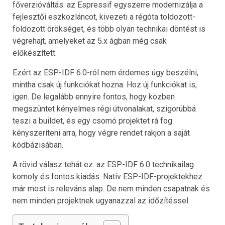
főverzióváltás: az Espressif egyszerre modernizálja a
fejlesztői eszközláncot, kivezeti a régóta toldozott-
foldozott örökséget, és több olyan technikai döntést is
végrehajt, amelyeket az 5.x ágban még csak
előkészített.
Ezért az ESP-IDF 6.0-ról nem érdemes úgy beszélni,
mintha csak új funkciókat hozna. Hoz új funkciókat is,
igen. De legalább ennyire fontos, hogy közben
megszüntet kényelmes régi útvonalakat, szigorúbbá
teszi a buildet, és egy csomó projektet rá fog
kényszeríteni arra, hogy végre rendet rakjon a saját
kódbázisában.
A rövid válasz tehát ez: az ESP-IDF 6.0 technikailag
komoly és fontos kiadás. Natív ESP-IDF-projektekhez
már most is releváns alap. De nem minden csapatnak és
nem minden projektnek ugyanazzal az időzítéssel.