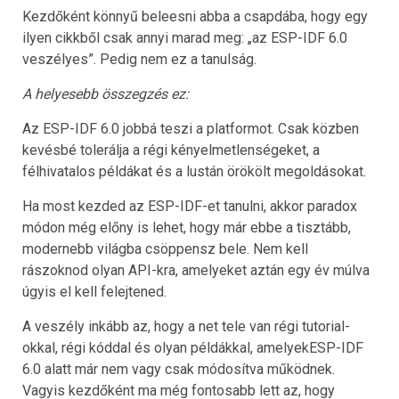
Kezdőként könnyű beleesni abba a csapdába, hogy egy
ilyen cikkből csak annyi marad meg: „az ESP-IDF 6.0
veszélyes”. Pedig nem ez a tanulság.
A helyesebb összegzés ez:
Az ESP-IDF 6.0 jobbá teszi a platformot. Csak közben
kevésbé tolerálja a régi kényelmetlenségeket, a
félhivatalos példákat és a lustán örökölt megoldásokat.
Ha most kezded az ESP-IDF-et tanulni, akkor paradox
módon még előny is lehet, hogy már ebbe a tisztább,
modernebb világba csöppensz bele. Nem kell
rászoknod olyan API-kra, amelyeket aztán egy év múlva
úgyis el kell felejtened.
A veszély inkább az, hogy a net tele van régi tutorial-
okkal, régi kóddal és olyan példákkal, amelyekESP-IDF
6.0 alatt már nem vagy csak módosítva működnek.
Vagyis kezdőként ma még fontosabb lett az, hogy