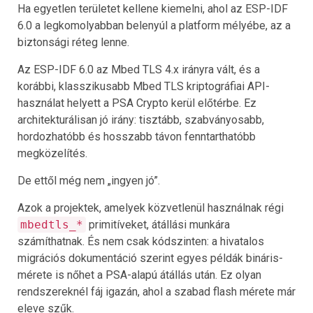
Ha egyetlen területet kellene kiemelni, ahol az ESP-IDF
6.0 a legkomolyabban belenyúl a platform mélyébe, az a
biztonsági réteg lenne.
Az ESP-IDF 6.0 az Mbed TLS 4.x irányra vált, és a
korábbi, klasszikusabb Mbed TLS kriptográfiai API-
használat helyett a PSA Crypto kerül előtérbe. Ez
architekturálisan jó irány: tisztább, szabványosabb,
hordozhatóbb és hosszabb távon fenntarthatóbb
megközelítés.
De ettől még nem „ingyen jó”.
Azok a projektek, amelyek közvetlenül használnak régi
mbedtls_*
primitíveket, átállási munkára
számíthatnak. És nem csak kódszinten: a hivatalos
migrációs dokumentáció szerint egyes példák bináris-
mérete is nőhet a PSA-alapú átállás után. Ez olyan
rendszereknél fáj igazán, ahol a szabad flash mérete már
eleve szűk.