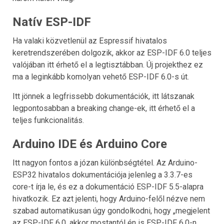
Natív ESP-IDF
Ha valaki közvetlenül az Espressif hivatalos
keretrendszerében dolgozik, akkor az ESP-IDF 6.0 teljes
valójában itt érhető el a legtisztábban. Új projekthez ez
ma a leginkább komolyan vehető ESP-IDF 6.0-s út.
Itt jönnek a legfrissebb dokumentációk, itt látszanak
legpontosabban a breaking change-ek, itt érhető el a
teljes funkcionalitás.
Arduino IDE és Arduino Core
Itt nagyon fontos a józan különbségtétel. Az Arduino-
ESP32 hivatalos dokumentációja jelenleg a 3.3.7-es
core-t írja le, és ez a dokumentáció ESP-IDF 5.5-alapra
hivatkozik. Ez azt jelenti, hogy Arduino-felől nézve nem
szabad automatikusan úgy gondolkodni, hogy „megjelent
az ESP-IDF 6.0, akkor mostantól én is ESP-IDF 6.0-n