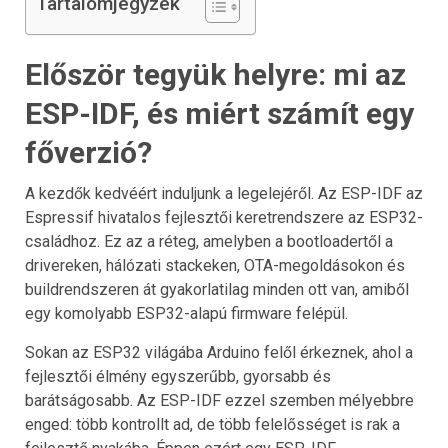
Tartalomjegyzék
Először tegyük helyre: mi az
ESP-IDF, és miért számít egy
főverzió?
A kezdők kedvéért induljunk a legelejéről. Az ESP-IDF az
Espressif hivatalos fejlesztői keretrendszere az ESP32-
családhoz. Ez az a réteg, amelyben a bootloadertől a
drivereken, hálózati stackeken, OTA-megoldásokon és
buildrendszeren át gyakorlatilag minden ott van, amiből
egy komolyabb ESP32-alapú firmware felépül.
Sokan az ESP32 világába Arduino felől érkeznek, ahol a
fejlesztői élmény egyszerűbb, gyorsabb és
barátságosabb. Az ESP-IDF ezzel szemben mélyebbre
enged: több kontrollt ad, de több felelősséget is rak a