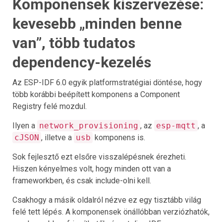
Komponensek kiszervezése:
kevesebb „minden benne
van”, több tudatos
dependency-kezelés
Az ESP-IDF 6.0 egyik platformstratégiai döntése, hogy
több korábbi beépített komponens a Component
Registry felé mozdul.
Ilyen a
network_provisioning
, az
esp-mqtt
, a
cJSON
, illetve a
usb
komponens is.
Sok fejlesztő ezt elsőre visszalépésnek érezheti.
Hiszen kényelmes volt, hogy minden ott van a
frameworkben, és csak include-olni kell.
Csakhogy a másik oldalról nézve ez egy tisztább világ
felé tett lépés. A komponensek önállóbban verziózhatók,