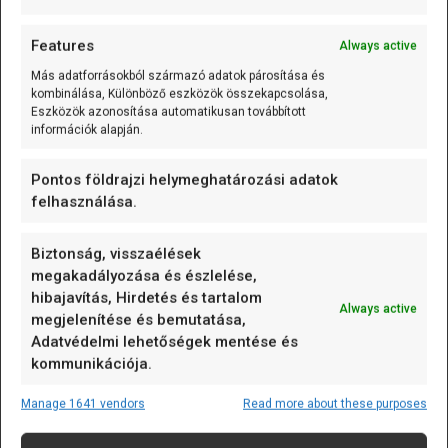
fejlesztői workflow több ponton is modernebb lett.
Features
Always active
Megjelent az ESP-IDF Installation Manager, vagyis az
EIM, amely immár az ajánlott telepítési eljárás. Ez
Más adatforrásokból származó adatok párosítása és
kombinálása, Különböző eszközök összekapcsolása,
többplatformos, egységesebb, egyszerűbb belépést ad,
Eszközök azonosítása automatikusan továbbított
és támogatja a többverziós kezelést, az offline
információk alapján.
telepítést és a CI/CD használatot is.
Pontos földrajzi helymeghatározási adatok
Aki valaha küzdött már több különböző IDF-verzió,
felhasználása.
export script és félrement környezeti változó miatt, az
érteni fogja, miért fontos ez.
Biztonság, visszaélések
Érkezett támogatás a CMake Presets-hez is. Ez nem
megakadályozása és észlelése,
feltétlenül a kezdők kedvenc témája, de több build-
hibajavítás, Hirdetés és tartalom
Always active
megjelenítése és bemutatása,
konfigurációval dolgozó csapatoknál óriási nyereség
Adatvédelmi lehetőségek mentése és
lehet. Fejlesztői, teszt-, gyártási és méretoptimalizált
kommunikációja.
profilokat lehet kulturáltabban kezelni, hosszú, nehezen
megjegyezhető
idf.py
parancsok helyett.
Manage 1641 vendors
Read more about these purposes
Új az
idf.py
bővíthetősége is: saját parancsokat lehet