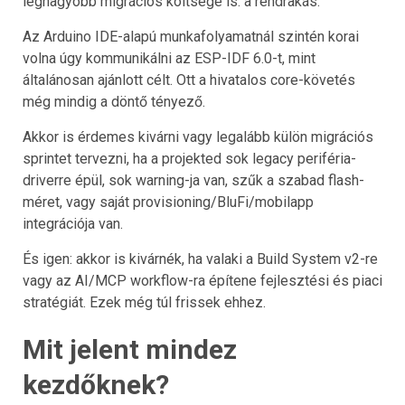
legnagyobb migrációs költsége is: a rendrakás.
Az Arduino IDE-alapú munkafolyamatnál szintén korai
volna úgy kommunikálni az ESP-IDF 6.0-t, mint
általánosan ajánlott célt. Ott a hivatalos core-követés
még mindig a döntő tényező.
Akkor is érdemes kivárni vagy legalább külön migrációs
sprintet tervezni, ha a projekted sok legacy periféria-
driverre épül, sok warning-ja van, szűk a szabad flash-
méret, vagy saját provisioning/BluFi/mobilapp
integrációja van.
És igen: akkor is kivárnék, ha valaki a Build System v2-re
vagy az AI/MCP workflow-ra építene fejlesztési és piaci
stratégiát. Ezek még túl frissek ehhez.
Mit jelent mindez
kezdőknek?