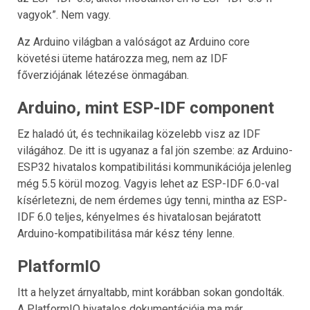
vagyok”. Nem vagy.
Az Arduino világban a valóságot az Arduino core
követési üteme határozza meg, nem az IDF
főverziójának létezése önmagában.
Arduino, mint ESP-IDF component
Ez haladó út, és technikailag közelebb visz az IDF
világához. De itt is ugyanaz a fal jön szembe: az Arduino-
ESP32 hivatalos kompatibilitási kommunikációja jelenleg
még 5.5 körül mozog. Vagyis lehet az ESP-IDF 6.0-val
kísérletezni, de nem érdemes úgy tenni, mintha az ESP-
IDF 6.0 teljes, kényelmes és hivatalosan bejáratott
Arduino-kompatibilitása már kész tény lenne.
PlatformIO
Itt a helyzet árnyaltabb, mint korábban sokan gondolták.
A PlatformIO hivatalos dokumentációja ma már