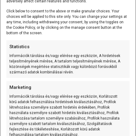
adversely affect certain features and functions.
Ez különösen az audió, motorvezérlés, jelfeldolgozás,
Click below to consent to the above or make granular choices. Your
choices will be applied to this site only. You can change your settings at
távirányítás, időzítés és pulzusszámlálás környéki
any time, including withdrawing your consent, by using the toggles on
projektekre igaz. Az ilyen rendszereknél a váltás gyakran
the Cookie Policy, or by clicking on the manage consent button at the
nem egy délutános „header-csere”, hanem API- és
bottom of the screen.
tesztszintű refaktorálás.
Statistics
És itt jön egy nagyon fontos szerkesztőségi tanulság:
Információk tárolása és/vagy elérése egy eszközön, A hirdetések
minél inkább régi példakódokból nőtt ki egy projekt,
teljesítményének mérése, A tartalom teljesítményének mérése, A
annál fájdalmasabb lehet az ESP-IDF 6.0. Minél inkább
közönségek megértése statisztikák vagy különböző forrásokból
származó adatok kombinálásai révén.
saját wrapper-réteg mögé rejtette a hardveres API-kat,
annál jobban túlélheti a váltást.
Marketing
Buildrendszer és workflow:
Információk tárolása és/vagy elérése egy eszközön, Korlátozott
körű adatok felhasználása hirdetések kiválasztásához, Profilok
az ESP-IDF 6.0 itt is komoly
létrehozása személyre szabott hirdetés érdekében, Profilok
használata személyre szabott hirdetés kiválasztásához, Profilok
átrendeződést hoz
létrehozása tartalom személyre szabásához, Profilok használata
személyre szabott tartalom kiválasztásához, Szolgáltatások
fejlesztése és tökéletesítése, Korlátozott körű adatok
Az ESP-IDF 6.0 egyik kellemesebb oldala, hogy a
felhasználása tartalom kiválasztásához.