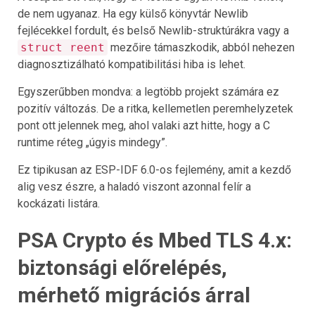
de nem ugyanaz. Ha egy külső könyvtár Newlib
fejlécekkel fordult, és belső Newlib-struktúrákra vagy a
struct reent
mezőire támaszkodik, abból nehezen
diagnosztizálható kompatibilitási hiba is lehet.
Egyszerűbben mondva: a legtöbb projekt számára ez
pozitív változás. De a ritka, kellemetlen peremhelyzetek
pont ott jelennek meg, ahol valaki azt hitte, hogy a C
runtime réteg „úgyis mindegy”.
Ez tipikusan az ESP-IDF 6.0-os fejlemény, amit a kezdő
alig vesz észre, a haladó viszont azonnal felír a
kockázati listára.
PSA Crypto és Mbed TLS 4.x:
biztonsági előrelépés,
mérhető migrációs árral