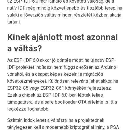
az ESP-IDF 6.0 már látható és követett valóság, de a
natív IDF még mindig közvetlenebb és tisztább terep, ha
valaki a főverziós váltás minden részletét kézben akarja
tartani.
Kinek ajánlott most azonnal
a váltás?
Az ESP-IDF 6.0 akkor jó döntés most, ha új natív ESP-
IDF-projektet indítasz, nem függsz erősen az Arduino-
vonaltól, és a csapat képes kezelni a migrációs
következményeket. Különösen releváns lehet akkor, ha
ESP32-C5 vagy ESP32-C61 környékén fejlesztesz.
Ezek a chipek az ESP-IDF 6.0-ban léptek teljes
támogatásra, és a safe bootloader OTA értelme is itt a
legkézzelfoghatóbb.
Szintén indok lehet a váltásra, ha a projektednek
ténylegesen kell a modernebb kriptográfiai irány, a PSA