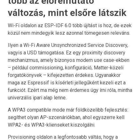
több az előremutató
változás, mint elsőre látszik
Wi-Fi oldalon az ESP-IDF 6.0 több újítást is hoz, de ezek
közül nem mindegyik lesz azonnal tömegesen releváns.
Ilyen a Wi-Fi Aware Unsynchronized Service Discovery,
vagyis a USD támogatása. Ez egy proximity discovery
mechanizmus, amely bizonyos modern use case-ekben
– például commissioning, konfiguráció, Matter-közeli
forgatókönyvek – kifejezetten érdekes. Ugyanakkor
maga az Espressif is kísérleti jellegűként kezeli ezt a
funkciót. Ezért ma még nem érdemes úgy írni róla, mintha
univerzális ipari alap lenne.
A WPA3 compatible mode már földközelibb fejlesztés:
segíthet olyan AP-szcenáriókban, ahol egyszerre kell
WPA2- és WPA3-klienseket kiszolgálni.
Provisioning oldalon a legfontosabb váltás, hogy a