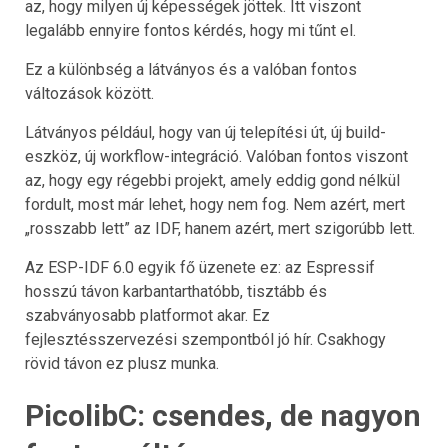
az, hogy milyen új képességek jöttek. Itt viszont
legalább ennyire fontos kérdés, hogy mi tűnt el.
Ez a különbség a látványos és a valóban fontos
változások között.
Látványos például, hogy van új telepítési út, új build-
eszköz, új workflow-integráció. Valóban fontos viszont
az, hogy egy régebbi projekt, amely eddig gond nélkül
fordult, most már lehet, hogy nem fog. Nem azért, mert
„rosszabb lett” az IDF, hanem azért, mert szigorúbb lett.
Az ESP-IDF 6.0 egyik fő üzenete ez: az Espressif
hosszú távon karbantarthatóbb, tisztább és
szabványosabb platformot akar. Ez
fejlesztésszervezési szempontból jó hír. Csakhogy
rövid távon ez plusz munka.
PicolibC: csendes, de nagyon