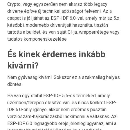
Crypto, vagy egyszerűen nem akarsz több legacy
driverre építve új technikai adósságot felvenni. Az a
csapat is jól járhat az ESP-IDF 6.0-val, amely már az 5.x
későbbi, modernebb driverútjait használta, tisztán
tartotta a buildet, és van saját CI-ja, wrapperrétege vagy
tudatos komponenskezelése.
És kinek érdemes inkább
kivárni?
Nem gyávaság kivárni. Sokszor ez a szakmailag helyes
döntés.
Ha van egy stabil ESP-IDF 5.5-ös terméked, amely
üzemben/terepen élesítve van, és nincs konkrét ESP-
IDF 6.0-only igénye, akkor nem érdemes pusztán
verziószám-hajkurászásból nekimenni a váltásnak. Az
ESP-IDF 6.0 legnagyobb ereje jelenleg ugyanaz, ami a