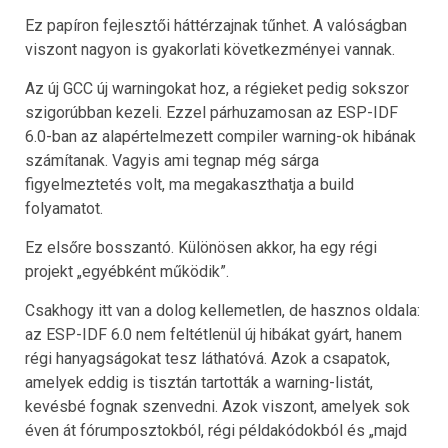
Ez papíron fejlesztői háttérzajnak tűnhet. A valóságban
viszont nagyon is gyakorlati következményei vannak.
Az új GCC új warningokat hoz, a régieket pedig sokszor
szigorúbban kezeli. Ezzel párhuzamosan az ESP-IDF
6.0-ban az alapértelmezett compiler warning-ok hibának
számítanak. Vagyis ami tegnap még sárga
figyelmeztetés volt, ma megakaszthatja a build
folyamatot.
Ez elsőre bosszantó. Különösen akkor, ha egy régi
projekt „egyébként működik”.
Csakhogy itt van a dolog kellemetlen, de hasznos oldala:
az ESP-IDF 6.0 nem feltétlenül új hibákat gyárt, hanem
régi hanyagságokat tesz láthatóvá. Azok a csapatok,
amelyek eddig is tisztán tartották a warning-listát,
kevésbé fognak szenvedni. Azok viszont, amelyek sok
éven át fórumposztokból, régi példakódokból és „majd