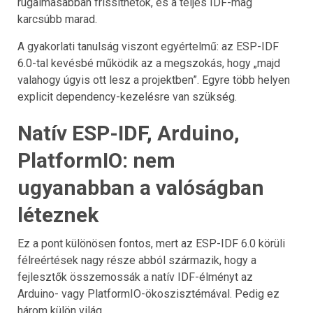
rugalmasabban frissíthetők, és a teljes IDF-mag
karcsúbb marad.
A gyakorlati tanulság viszont egyértelmű: az ESP-IDF
6.0-tal kevésbé működik az a megszokás, hogy „majd
valahogy úgyis ott lesz a projektben”. Egyre több helyen
explicit dependency-kezelésre van szükség.
Natív ESP-IDF, Arduino,
PlatformIO: nem
ugyanabban a valóságban
léteznek
Ez a pont különösen fontos, mert az ESP-IDF 6.0 körüli
félreértések nagy része abból származik, hogy a
fejlesztők összemossák a natív IDF-élményt az
Arduino- vagy PlatformIO-ökoszisztémával. Pedig ez
három külön világ.