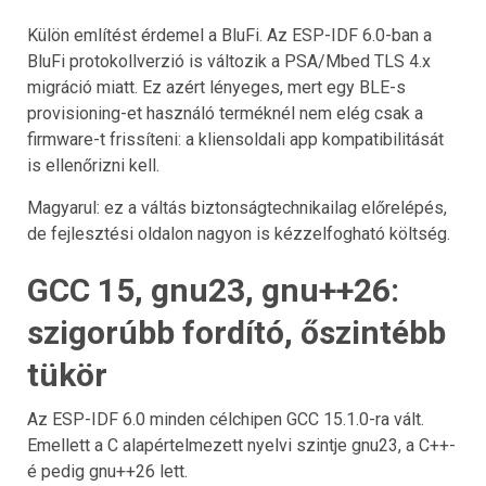
Külön említést érdemel a BluFi. Az ESP-IDF 6.0-ban a
BluFi protokollverzió is változik a PSA/Mbed TLS 4.x
migráció miatt. Ez azért lényeges, mert egy BLE-s
provisioning-et használó terméknél nem elég csak a
firmware-t frissíteni: a kliensoldali app kompatibilitását
is ellenőrizni kell.
Magyarul: ez a váltás biztonságtechnikailag előrelépés,
de fejlesztési oldalon nagyon is kézzelfogható költség.
GCC 15, gnu23, gnu++26:
szigorúbb fordító, őszintébb
tükör
Az ESP-IDF 6.0 minden célchipen GCC 15.1.0-ra vált.
Emellett a C alapértelmezett nyelvi szintje gnu23, a C++-
é pedig gnu++26 lett.