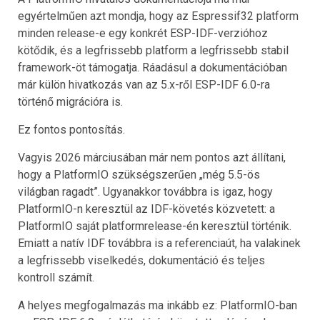
egyértelműen azt mondja, hogy az Espressif32 platform
minden release-e egy konkrét ESP-IDF-verzióhoz
kötődik, és a legfrissebb platform a legfrissebb stabil
framework-öt támogatja. Ráadásul a dokumentációban
már külön hivatkozás van az 5.x-ről ESP-IDF 6.0-ra
történő migrációra is.
Ez fontos pontosítás.
Vagyis 2026 márciusában már nem pontos azt állítani,
hogy a PlatformIO szükségszerűen „még 5.5-ös
világban ragadt”. Ugyanakkor továbbra is igaz, hogy
PlatformIO-n keresztül az IDF-követés közvetett: a
PlatformIO saját platformrelease-én keresztül történik.
Emiatt a natív IDF továbbra is a referenciaút, ha valakinek
a legfrissebb viselkedés, dokumentáció és teljes
kontroll számít.
A helyes megfogalmazás ma inkább ez: PlatformIO-ban