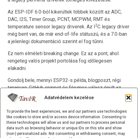
Az ESP-IDF 6.0-ból kikerültek többek között az ADC,
DAC, I2S, Timer Group, PCNT, MCPWM, RMT és
2
temperature sensor legacy driverek. Az I
C legacy driver
még bent van, de már end-of-life státuszú, és a 7.0-ban
a jelenlegi dokumentáció szerint el fog tűnni.
Ez nem elméleti breaking change. Ez az a pont, ahol
rengeteg valós projekt portolása fog időlegesen
elakadni.
Gondolj bele, mennyi ESP32-s példa, blogposzt, régi
tananyag, GitHub snippet és fórumos válasz épült az
évek során a
driver/i2s.h
vagy más korábbi API-k
Adatvédelem kezelése
köré. Ezek közül soknál a fejlesztő nem azért használta
a régi utat, mert rossz döntést hozott, hanem mert akkor
To provide the best experiences, we and our partners use technologies
az volt a kézenfekvő.
like cookies to store and/or access device information. Consenting to
these technologies will allow us and our partners to process personal
data such as browsing behavior or unique IDs on this site and show
Az ESP-IDF 6.0 viszont azt mondja: ez a korszak
(non-) personalized ads. Not consenting or withdrawing consent, may
véget ér.