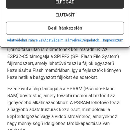
ELFOGAD
feladatok esetében, mint az érzékelői adatok valós idejű
feldolgozása vagy a hálózati forgalom kezelése.
ELUTASÍT
A chip továbbá 4 MB Flash memóriával van felszerelve,
Beállításkezelés
amely lehetővé teszi a firmware és egyéb állandó
adatok tárolását. A Flash memória kiválóan alkalmas
Adatvédelmi irányelvek
Adatvédelmi irányelvek
Cégadatok – Impresszum
olyan adatok tárolására, amelyeknek a rendszer
újraindítása után is elérhetőnek kell maradniuk. Az
ESP32-C5 támogatja a SPIFFS (SPI Flash File System)
fájlrendszert, amely lehetővé teszi a fájlok egyszerű
kezelését a Flash memóriában, így a fejlesztők könnyen
kezelhetik a beágyazott fájlokat és adatokat.
Ezen kívül a chip támogatja a PSRAM (Pseudo-Static
RAM) bővítést is, amely további memóriát biztosít az
igényesebb alkalmazásokhoz. A PSRAM lehetővé teszi
a nagyobb adatstruktúrák kezelését, mint például a
képfeldolgozás vagy a videó streamelés, amelyekhez
nagy mennyiségű ideiglenes tárolókapacitásra van