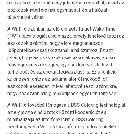
hálózathoz, a teljesítmény jelentősen romolhat, mivel az
eszközök interferálnak egymással, és a hálózat
túlterheltté válhat.
A Wi-Fi 6 azonban az előrejelzett Target Wake Time
(TWT) technológiát alkalmazza, amely lehetővé teszi az
eszközök számára, hogy előre meghatározott
időpontokban csatlakozzanak a hálózathoz. Ez azt
jelenti, hogy az eszközök csak akkor aktívak, amikor
ténylegesen szükséges, így csökkentve a hálózat
terhelését és az energiafogyasztást is. Ez a funkció
különösen fontos az akkumulátorról működő IoT
eszközök esetében, mivel lehetővé teszi számukra,
hogy hosszabb ideig működjenek egyetlen töltéssel.
A Wi-Fi 6 továbbá támogatja a BSS Coloring technológiát,
amely javítja a hálózatok közötti kooperációt és
minimalizálja az interferenciát. A BSS Coloring
segítségével a Wi-Fi 6 hozzáférési pontok színekkel
jelölik az egyes hálózatokat, így azonosítani tudják a