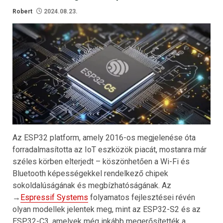
Robert
2024.08.23.
Az ESP32 platform, amely 2016-os megjelenése óta
forradalmasította az IoT eszközök piacát, mostanra már
széles körben elterjedt – köszönhetően a Wi-Fi és
Bluetooth képességekkel rendelkező chipek
sokoldalúságának és megbízhatóságának. Az
→
Espressif Systems
folyamatos fejlesztései révén
olyan modellek jelentek meg, mint az ESP32-S2 és az
ESP32-C3, amelyek még inkább megerősítették a