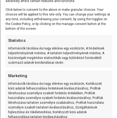
val rendelkezik, amely jelentős előrelépést jelent a
adversely affect certain features and functions.
korábbi ESP32 chipekhez képest. A chip két darab 32
Click below to consent to the above or make granular choices. Your
bites RISC-V architektúrájú maggal van felszerelve,
choices will be applied to this site only. You can change your settings at
amelyek akár 160 MHz-es órajelen is működhetnek. Ez a
any time, including withdrawing your consent, by using the toggles on
the Cookie Policy, or by clicking on the manage consent button at the
kombináció elegendő feldolgozási teljesítményt biztosít
bottom of the screen.
ahhoz, hogy az ESP32-C5 bármilyen IoT alkalmazásban
hatékonyan működjön, beleértve a valós idejű
Statistics
adatfeldolgozást, a hálózati kommunikációt, és az
Információk tárolása és/vagy elérése egy eszközön, A hirdetések
összetett algoritmusok futtatását is.
teljesítményének mérése, A tartalom teljesítményének mérése, A
közönségek megértése statisztikák vagy különböző forrásokból
A kétmagos felépítés lehetővé teszi a párhuzamos
származó adatok kombinálásai révén.
feldolgozást, ami különösen hasznos lehet az olyan
alkalmazásoknál, ahol egyszerre több feladatot kell
Marketing
elvégezni, például adatgyűjtés és -elemzés mellett a
Információk tárolása és/vagy elérése egy eszközön, Korlátozott
hálózati kommunikáció fenntartása. Ezen kívül az
körű adatok felhasználása hirdetések kiválasztásához, Profilok
ESP32-C5 integrált vektoros egységgel (Vector
létrehozása személyre szabott hirdetés érdekében, Profilok
használata személyre szabott hirdetés kiválasztásához, Profilok
Processing Unit, VPU) is rendelkezik, amely további
létrehozása tartalom személyre szabásához, Profilok használata
gyorsítást nyújt az olyan műveleteknél, mint a digitális
személyre szabott tartalom kiválasztásához, Szolgáltatások
jelfeldolgozás (DSP) vagy a kriptográfiai algoritmusok
fejlesztése és tökéletesítése, Korlátozott körű adatok
felhasználása tartalom kiválasztásához.
végrehajtása.