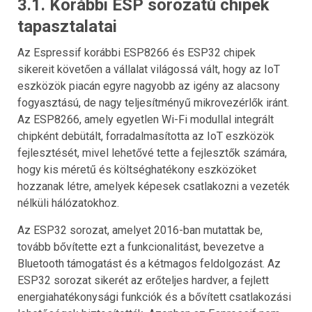
3.1. Korábbi ESP sorozatú chipek
tapasztalatai
Az Espressif korábbi ESP8266 és ESP32 chipek
sikereit követően a vállalat világossá vált, hogy az IoT
eszközök piacán egyre nagyobb az igény az alacsony
fogyasztású, de nagy teljesítményű mikrovezérlők iránt.
Az ESP8266, amely egyetlen Wi-Fi modullal integrált
chipként debütált, forradalmasította az IoT eszközök
fejlesztését, mivel lehetővé tette a fejlesztők számára,
hogy kis méretű és költséghatékony eszközöket
hozzanak létre, amelyek képesek csatlakozni a vezeték
nélküli hálózatokhoz.
Az ESP32 sorozat, amelyet 2016-ban mutattak be,
tovább bővítette ezt a funkcionalitást, bevezetve a
Bluetooth támogatást és a kétmagos feldolgozást. Az
ESP32 sorozat sikerét az erőteljes hardver, a fejlett
energiahatékonysági funkciók és a bővített csatlakozási