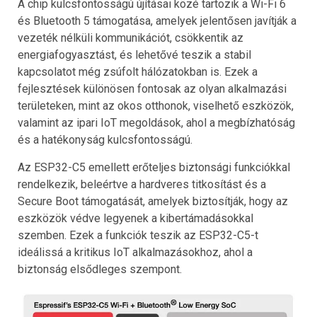
A chip kulcsfontosságú újításai közé tartozik a Wi-Fi 6
és Bluetooth 5 támogatása, amelyek jelentősen javítják a
vezeték nélküli kommunikációt, csökkentik az
energiafogyasztást, és lehetővé teszik a stabil
kapcsolatot még zsúfolt hálózatokban is. Ezek a
fejlesztések különösen fontosak az olyan alkalmazási
területeken, mint az okos otthonok, viselhető eszközök,
valamint az ipari IoT megoldások, ahol a megbízhatóság
és a hatékonyság kulcsfontosságú.
Az ESP32-C5 emellett erőteljes biztonsági funkciókkal
rendelkezik, beleértve a hardveres titkosítást és a
Secure Boot támogatását, amelyek biztosítják, hogy az
eszközök védve legyenek a kibertámadásokkal
szemben. Ezek a funkciók teszik az ESP32-C5-t
ideálissá a kritikus IoT alkalmazásokhoz, ahol a
biztonság elsődleges szempont.