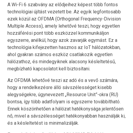
A Wi-Fi 6 szabvány az elődjeihez képest több fontos
technológiai újítást vezetett be. Az egyik legfontosabb
ezek közül az OFDMA (Orthogonal Frequency-Division
Multiple Access), amely lehetővé teszi, hogy egyetlen
hozzáférési pont több eszközzel kommunikáljon
egyszerre, anélkül, hogy azok zavarják egymást. Ez a
technológia kifejezetten hasznos az IoT hálózatokban,
ahol gyakran számos eszköz csatlakozik egyetlen
hálózathoz, és mindegyiknek alacsony késleltetésű,
megbízható kapcsolatot kell biztosítani.
Az OFDMA lehetővé teszi az adó és a vevő számára,
hogy a rendelkezésre álló sávszélességet kisebb
alegységekre, úgynevezett „Resource Unit”-okra (RU)
bontsa, így több adatfolyam is egyszerre továbbítható.
Ennek köszönhetően a hálózat hatékonysága jelentősen
nő, mivel a sávszélességet hatékonyabban használják ki,
és a késleltetést is minimalizálják.