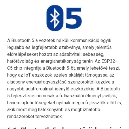
A Bluetooth 5 a vezeték nélküli kommunikáció egyik
legújabb és legfejlettebb szabványa, amely jelentős
előrelépéseket hozott az adatátviteli sebesség,
hatótávolság és energiahatékonyság terén. Az ESP32-
C5 chip integrálja a Bluetooth 5-öt, amely lehetővé teszi,
hogy az IoT eszközök széles skáláját támogassa, az
alacsony energiafogyasztású szenzoroktól kezdve a
nagyobb adatforgalmat igénylő eszközökig. A Bluetooth
5 fejlesztései nemcsak a felhasználói élményt javítják,
hanem új lehetőségeket nyitnak meg a fejlesztők előtt is,
akik most még hatékonyabb és megbízhatóbb
rendszereket tervezhetnek.