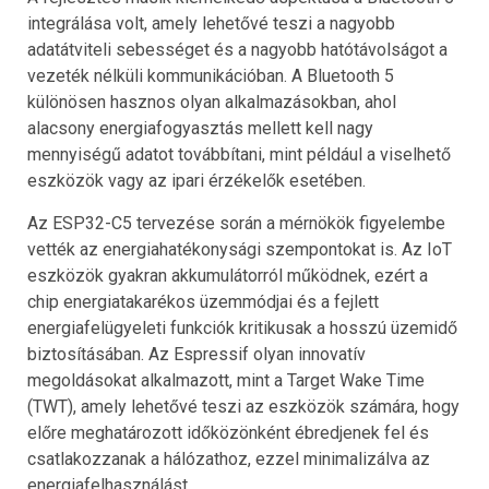
integrálása volt, amely lehetővé teszi a nagyobb
adatátviteli sebességet és a nagyobb hatótávolságot a
vezeték nélküli kommunikációban. A Bluetooth 5
különösen hasznos olyan alkalmazásokban, ahol
alacsony energiafogyasztás mellett kell nagy
mennyiségű adatot továbbítani, mint például a viselhető
eszközök vagy az ipari érzékelők esetében.
Az ESP32-C5 tervezése során a mérnökök figyelembe
vették az energiahatékonysági szempontokat is. Az IoT
eszközök gyakran akkumulátorról működnek, ezért a
chip energiatakarékos üzemmódjai és a fejlett
energiafelügyeleti funkciók kritikusak a hosszú üzemidő
biztosításában. Az Espressif olyan innovatív
megoldásokat alkalmazott, mint a Target Wake Time
(TWT), amely lehetővé teszi az eszközök számára, hogy
előre meghatározott időközönként ébredjenek fel és
csatlakozzanak a hálózathoz, ezzel minimalizálva az
energiafelhasználást.