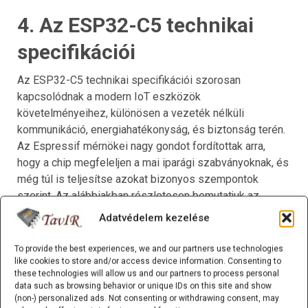
4. Az ESP32-C5 technikai
specifikációi
Az ESP32-C5 technikai specifikációi szorosan
kapcsolódnak a modern IoT eszközök
követelményeihez, különösen a vezeték nélküli
kommunikáció, energiahatékonyság, és biztonság terén.
Az Espressif mérnökei nagy gondot fordítottak arra,
hogy a chip megfeleljen a mai iparági szabványoknak, és
még túl is teljesítse azokat bizonyos szempontok
szerint. Az alábbiakban részletesen bemutatjuk az
ESP32-C5 legfontosabb technikai jellemzőit.
Adatvédelem kezelése
4.1. CPU és feldolgozási
To provide the best experiences, we and our partners use technologies
like cookies to store and/or access device information. Consenting to
teljesítmény
these technologies will allow us and our partners to process personal
data such as browsing behavior or unique IDs on this site and show
Az ESP32-C5 egy nagy teljesítményű, kétmagos CPU-
(non-) personalized ads. Not consenting or withdrawing consent, may