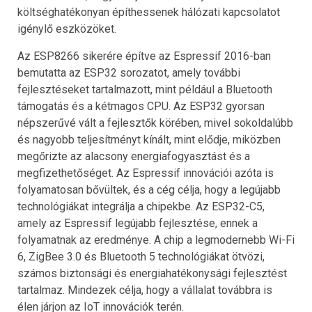
költséghatékonyan építhessenek hálózati kapcsolatot
igénylő eszközöket.
Az ESP8266 sikerére építve az Espressif 2016-ban
bemutatta az ESP32 sorozatot, amely további
fejlesztéseket tartalmazott, mint például a Bluetooth
támogatás és a kétmagos CPU. Az ESP32 gyorsan
népszerűvé vált a fejlesztők körében, mivel sokoldalúbb
és nagyobb teljesítményt kínált, mint elődje, miközben
megőrizte az alacsony energiafogyasztást és a
megfizethetőséget. Az Espressif innovációi azóta is
folyamatosan bővültek, és a cég célja, hogy a legújabb
technológiákat integrálja a chipekbe. Az ESP32-C5,
amely az Espressif legújabb fejlesztése, ennek a
folyamatnak az eredménye. A chip a legmodernebb Wi-Fi
6, ZigBee 3.0 és Bluetooth 5 technológiákat ötvözi,
számos biztonsági és energiahatékonysági fejlesztést
tartalmaz. Mindezek célja, hogy a vállalat továbbra is
élen járjon az IoT innovációk terén.