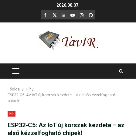
Skip
2026.08.07.
to
F
X
LinkedIn
YouTube
Instagram
GitHub
content
PRIMARY
MENU
Főoldal
Hír
ESP32-C5: Az IoT új korszak kezdete – az első kézzelfogható
chipek!
Hír
ESP32-C5: Az IoT új korszak kezdete – az
első kézzelfogható chipek!