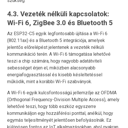
szükség.
4.3. Vezeték nélküli kapcsolatok:
Wi-Fi 6, ZigBee 3.0 és Bluetooth 5
Az ESP32-C5 egyik legfontosabb újítása a Wi-Fi 6
(802.11ax) és a Bluetooth 5 integrációja, amelyek
jelentős előrelépést jelentenek a vezeték nélküli
kommunikáció terén. A Wi-Fi 6 támogatása lehetővé
teszi a chip számára, hogy nagyobb adatátviteli
sebességet érjen el, miközben alacsonyabb
energiafogyasztással és kisebb késleltetéssel
működik, mint a korábbi Wi-Fi szabványok.
A Wi-Fi 6 egyik kulcsfontosságú jellemzője az OFDMA
(Orthogonal Frequency-Division Multiple Access), amely
lehetővé teszi, hogy több eszköz egyszerre
kommunikáljon egy hozzáférési ponttal, anélkül, hogy
egymás teljesítményét jelentősen befolyásolnák. Ez
különösen fontos az IoT alkalmazásokban, ahol gyakran