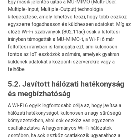
Egy másik jelentős újítás a MU-MIMO (Multi-User,
Multiple-Input, Multiple-Output) technológia
kiterjesztése, amely lehetővé teszi, hogy több eszköz
egyszerre fogadhasson és küldhessen adatokat. Míg az
előző Wi-Fi szabványok (802.11ac) csak a letöltési
irányban támogatták a MU-MIMO-t, a Wi-Fi 6 már
feltöltési irányban is támogatja ezt, ami különösen
fontos az IoT eszközök számára, amelyek gyakran
küldenek adatokat a központi szerverekre vagy a
felhőbe.
5.2. Javított hálózati hatékonyság
és megbízhatóság
A Wi-Fi 6 egyik legfontosabb célja az, hogy javítsa a
hálózati hatékonyságot, különösen a nagy sűrűségű
környezetekben, ahol sok eszköz van egyszerre
csatlakoztatva. A hagyományos Wi-Fi hálózatok
esetében, ha sok eszköz csatlakozik ugyanahhoz a