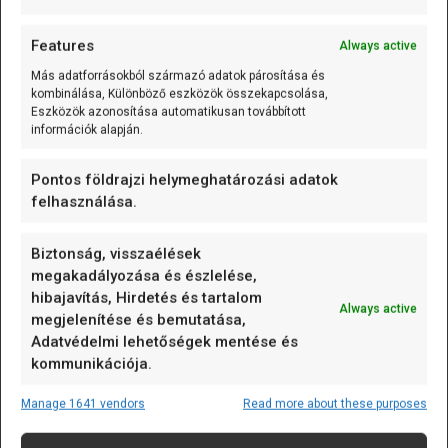
A CPU teljesítménye mellett az ESP32-C5 olyan fejlett
Features
Always active
energiagazdálkodási funkciókkal rendelkezik, mint a
Más adatforrásokból származó adatok párosítása és
dinamikus frekvenciaskálázás (Dynamic Frequency
kombinálása, Különböző eszközök összekapcsolása,
Scaling, DFS), amely lehetővé teszi a rendszer számára,
Eszközök azonosítása automatikusan továbbított
információk alapján.
hogy az aktuális feldolgozási igényekhez igazodva
automatikusan szabályozza a CPU órajelét, ezzel
Pontos földrajzi helymeghatározási adatok
optimalizálva az energiafelhasználást. Ez a funkció
felhasználása.
különösen hasznos az akkumulátorról működő IoT
eszközök esetében, ahol az energiahatékonyság
Biztonság, visszaélések
kulcsfontosságú szempont.
megakadályozása és észlelése,
4.2. Memória (RAM és Flash)
hibajavítás, Hirdetés és tartalom
Always active
megjelenítése és bemutatása,
Az ESP32-C5 rendelkezik egy 400 kB SRAM-mal (Static
Adatvédelmi lehetőségek mentése és
Random-Access Memory), amely bőséges memóriát
kommunikációja.
biztosít a valós idejű alkalmazások futtatásához és a
Manage 1641 vendors
Read more about these purposes
gyors adatfeldolgozáshoz. Az SRAM gyors hozzáférést
biztosít az adatokhoz, ami elengedhetetlen az olyan