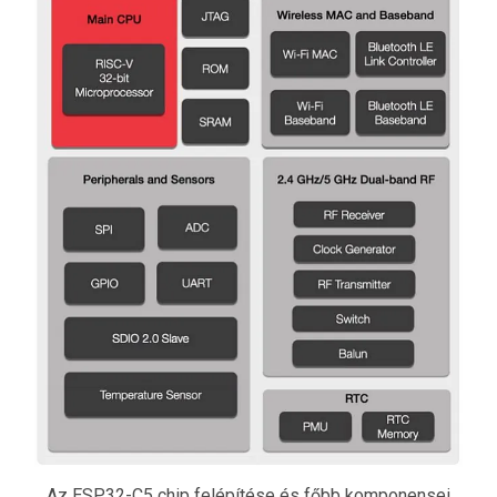
Az ESP32-C5 chip felépítése és főbb komponensei