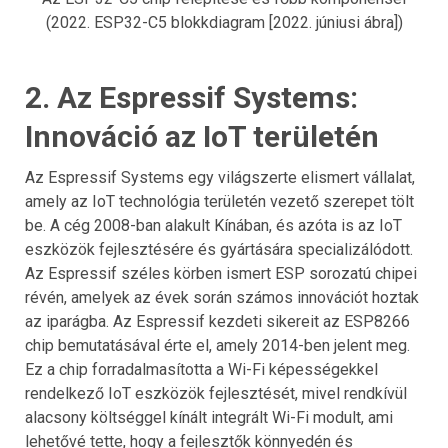
(2022. ESP32-C5 blokkdiagram [2022. júniusi ábra])
2. Az Espressif Systems:
Innováció az IoT területén
Az Espressif Systems egy világszerte elismert vállalat,
amely az IoT technológia területén vezető szerepet tölt
be. A cég 2008-ban alakult Kínában, és azóta is az IoT
eszközök fejlesztésére és gyártására specializálódott.
Az Espressif széles körben ismert ESP sorozatú chipei
révén, amelyek az évek során számos innovációt hoztak
az iparágba. Az Espressif kezdeti sikereit az ESP8266
chip bemutatásával érte el, amely 2014-ben jelent meg.
Ez a chip forradalmasította a Wi-Fi képességekkel
rendelkező IoT eszközök fejlesztését, mivel rendkívül
alacsony költséggel kínált integrált Wi-Fi modult, ami
lehetővé tette, hogy a fejlesztők könnyedén és