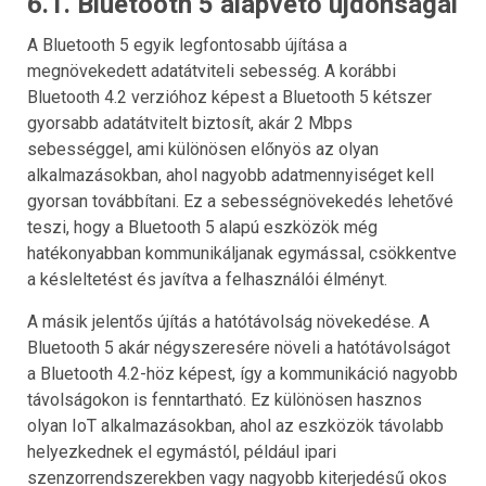
6.1. Bluetooth 5 alapvető újdonságai
A Bluetooth 5 egyik legfontosabb újítása a
megnövekedett adatátviteli sebesség. A korábbi
Bluetooth 4.2 verzióhoz képest a Bluetooth 5 kétszer
gyorsabb adatátvitelt biztosít, akár 2 Mbps
sebességgel, ami különösen előnyös az olyan
alkalmazásokban, ahol nagyobb adatmennyiséget kell
gyorsan továbbítani. Ez a sebességnövekedés lehetővé
teszi, hogy a Bluetooth 5 alapú eszközök még
hatékonyabban kommunikáljanak egymással, csökkentve
a késleltetést és javítva a felhasználói élményt.
A másik jelentős újítás a hatótávolság növekedése. A
Bluetooth 5 akár négyszeresére növeli a hatótávolságot
a Bluetooth 4.2-höz képest, így a kommunikáció nagyobb
távolságokon is fenntartható. Ez különösen hasznos
olyan IoT alkalmazásokban, ahol az eszközök távolabb
helyezkednek el egymástól, például ipari
szenzorrendszerekben vagy nagyobb kiterjedésű okos