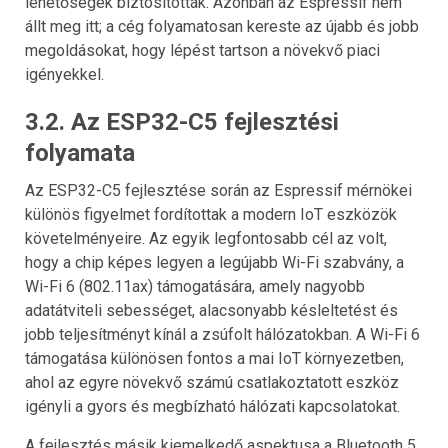
lehetőségek biztosították. Azonban az Espressif nem
állt meg itt; a cég folyamatosan kereste az újabb és jobb
megoldásokat, hogy lépést tartson a növekvő piaci
igényekkel.
3.2. Az ESP32-C5 fejlesztési
folyamata
Az ESP32-C5 fejlesztése során az Espressif mérnökei
különös figyelmet fordítottak a modern IoT eszközök
követelményeire. Az egyik legfontosabb cél az volt,
hogy a chip képes legyen a legújabb Wi-Fi szabvány, a
Wi-Fi 6 (802.11ax) támogatására, amely nagyobb
adatátviteli sebességet, alacsonyabb késleltetést és
jobb teljesítményt kínál a zsúfolt hálózatokban. A Wi-Fi 6
támogatása különösen fontos a mai IoT környezetben,
ahol az egyre növekvő számú csatlakoztatott eszköz
igényli a gyors és megbízható hálózati kapcsolatokat.
A fejlesztés másik kiemelkedő aspektusa a Bluetooth 5