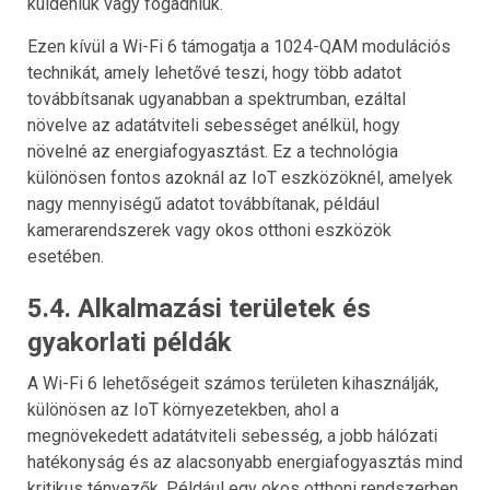
küldeniük vagy fogadniuk.
Ezen kívül a Wi-Fi 6 támogatja a 1024-QAM modulációs
technikát, amely lehetővé teszi, hogy több adatot
továbbítsanak ugyanabban a spektrumban, ezáltal
növelve az adatátviteli sebességet anélkül, hogy
növelné az energiafogyasztást. Ez a technológia
különösen fontos azoknál az IoT eszközöknél, amelyek
nagy mennyiségű adatot továbbítanak, például
kamerarendszerek vagy okos otthoni eszközök
esetében.
5.4. Alkalmazási területek és
gyakorlati példák
A Wi-Fi 6 lehetőségeit számos területen kihasználják,
különösen az IoT környezetekben, ahol a
megnövekedett adatátviteli sebesség, a jobb hálózati
hatékonyság és az alacsonyabb energiafogyasztás mind
kritikus tényezők. Például egy okos otthoni rendszerben,