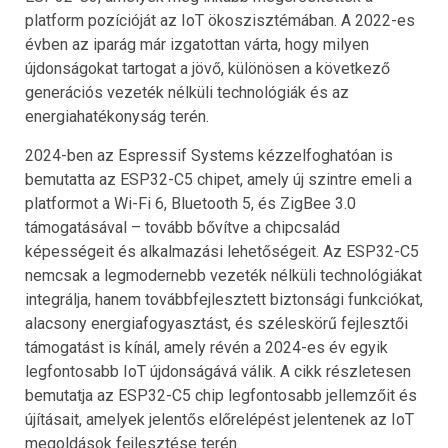
platform pozícióját az IoT ökoszisztémában. A 2022-es
évben az iparág már izgatottan várta, hogy milyen
újdonságokat tartogat a jövő, különösen a következő
generációs vezeték nélküli technológiák és az
energiahatékonyság terén.
2024-ben az Espressif Systems kézzelfoghatóan is
bemutatta az ESP32-C5 chipet, amely új szintre emeli a
platformot a Wi-Fi 6, Bluetooth 5, és ZigBee 3.0
támogatásával – tovább bővítve a chipcsalád
képességeit és alkalmazási lehetőségeit. Az ESP32-C5
nemcsak a legmodernebb vezeték nélküli technológiákat
integrálja, hanem továbbfejlesztett biztonsági funkciókat,
alacsony energiafogyasztást, és széleskörű fejlesztői
támogatást is kínál, amely révén a 2024-es év egyik
legfontosabb IoT újdonságává válik. A cikk részletesen
bemutatja az ESP32-C5 chip legfontosabb jellemzőit és
újításait, amelyek jelentős előrelépést jelentenek az IoT
megoldások fejlesztése terén.