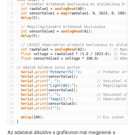
6
// Potméter értékének beolvasása és átalakítása 0-100 
7
int
rawValue1
=
analogRead
(
A0
)
;
//
8
int
sensorValue1
=
map
(
rawValue1
,
0
,
1023
,
0
,
100
)
;
//
9
delay
(
5
)
;
10
11
// Megvilágításmérő értékének beolvasása
12
int
sensorValue2
=
analogRead
(
A1
)
;
13
delay
(
5
)
;
14
15
// LM35DZ hőmérséklet-érzékelő beolvasása és átalakítá
16
int
rawValue3
=
analogRead
(
A2
)
;
// Nyers é
17
float
voltage
=
rawValue3
*
(
5.0
/
1023.0
)
;
// Feszült
18
float
sensorValue3
=
voltage
*
100.0
;
// Hőmérsé
19
20
// Adatok küldése soros porton
21
Serial
.
print
(
"Potmeter[%]:"
)
;
// Potméter érték 
22
Serial
.
print
(
sensorValue1
)
;
23
Serial
.
print
(
", "
)
;
// Vesszővel elvál
24
Serial
.
print
(
"Light[AD]:"
)
;
// Megvilágításmér
25
Serial
.
print
(
sensorValue2
)
;
26
Serial
.
print
(
", "
)
;
// Vesszővel elvál
27
Serial
.
print
(
"Temp[C]:"
)
;
// Hőmérséklet Cel
28
Serial
.
print
(
sensorValue3
)
;
29
Serial
.
println
(
""
)
;
30
31
delay
(
100
)
;
// Kis szünet
32
}
Az adatokat átküldve a grafikonon már megjelenik a