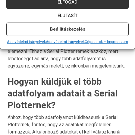
De miért fontos a több adatfolyam kezelése? Amikor
ELFOGAD
egy Arduino projekt során különböző szenzorokkal vagy
változókkal dolgozunk, gyakran előfordul, hogy
ELUTASÍT
egyszerre több adatot is figyelnünk kell. Például egy
Beállításkezelés
környezetmonitorozó rendszerben lehetnek
hőmérséklet-, páratartalom- és légnyomás-érzékelők, és
Adatvédelmi irányelvek
Adatvédelmi irányelvek
Cégadatok – Impresszum
mindhárom adatot valós időben szeretnénk látni és
elemezni. Ehhez a Serial Plotter remek eszköz, mert
lehetőséget ad arra, hogy több adatfolyamot is
egyszerre, egymás melett, szinkronban megjelenítsünk.
Hogyan küldjük el több
adatfolyam adatait a Serial
Plotternek?
Ahhoz, hogy több adatfolyamot küldhessünk a Serial
Plotternek, fontos, hogy az adatokat megfelelően
formázzuk. A különböző adatokat el kell választanunk