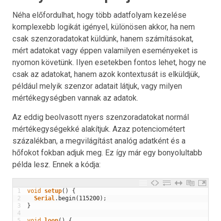
Néha előfordulhat, hogy több adatfolyam kezelése
komplexebb logikát igényel, különösen akkor, ha nem
csak szenzoradatokat küldünk, hanem számításokat,
mért adatokat vagy éppen valamilyen eseményeket is
nyomon követünk. Ilyen esetekben fontos lehet, hogy ne
csak az adatokat, hanem azok kontextusát is elküldjük,
például melyik szenzor adatait látjuk, vagy milyen
mértékegységben vannak az adatok.
Az eddig beolvasott nyers szenzoradatokat normál
mértékegységekké alakítjuk. Azaz potenciométert
százalékban, a megvilágítást analóg adatként és a
hőfokot fokban adjuk meg. Ez így már egy bonyolultabb
példa lesz. Ennek a kódja:
1
void
setup
(
)
{
2
Serial
.
begin
(
115200
)
;
//
3
}
4
5
void
loop
(
)
{