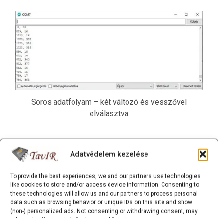
Soros adatfolyam – két változó és vesszővel
elválasztva
Több adatsor kezelése és
Adatvédelem kezelése
előkészítése
To provide the best experiences, we and our partners use technologies
like cookies to store and/or access device information. Consenting to
Az Arduino Serial Plotter egyik legnagyobb előnye, hogy
these technologies will allow us and our partners to process personal
egyszerre több adatfolyamot is képes megjeleníteni. Ez
data such as browsing behavior or unique IDs on this site and show
(non-) personalized ads. Not consenting or withdrawing consent, may
különösen hasznos, ha egy projekt során több szenzort