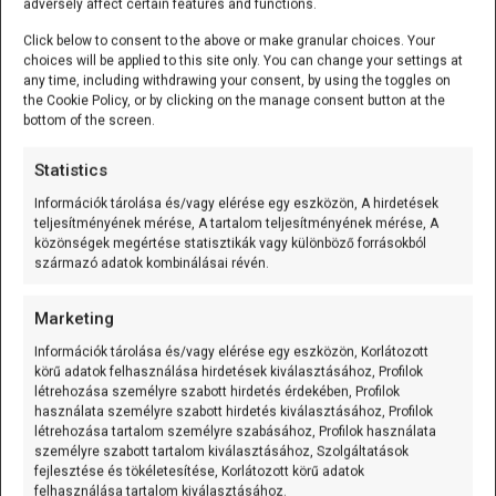
adversely affect certain features and functions.
használunk, és szeretnénk összehasonlítani azok
adatait, vagy ha több változót követünk nyomon egy
Click below to consent to the above or make granular choices. Your
choices will be applied to this site only. You can change your settings at
időben. Ahhoz, hogy több adatot egyszerre
any time, including withdrawing your consent, by using the toggles on
megjeleníthessünk, a különböző adatfolyamokat
the Cookie Policy, or by clicking on the manage consent button at the
valamilyen elválasztó karakterrel kell elküldenünk, majd a
bottom of the screen.
Serial.println()
parancs segítségével új sort
Statistics
kezdünk. A Serial Plotter automatikusan felismeri, hogy
több adatot küldtünk, és mindegyiket külön grafikonon
Információk tárolása és/vagy elérése egy eszközön, A hirdetések
teljesítményének mérése, A tartalom teljesítményének mérése, A
jeleníti meg.
közönségek megértése statisztikák vagy különböző forrásokból
származó adatok kombinálásai révén.
1
void
setup
(
)
{
2
Serial
.
begin
(
9600
)
;
Marketing
3
}
4
Információk tárolása és/vagy elérése egy eszközön, Korlátozott
5
void
loop
(
)
{
6
int
temperature
=
analogRead
(
A0
)
;
// Hőmérséklet méré
körű adatok felhasználása hirdetések kiválasztásához, Profilok
7
int
light
=
analogRead
(
A1
)
;
// Fényerő mérés
létrehozása személyre szabott hirdetés érdekében, Profilok
8
int
humidity
=
analogRead
(
A2
)
;
// Páratartalom mér
használata személyre szabott hirdetés kiválasztásához, Profilok
9
létrehozása tartalom személyre szabásához, Profilok használata
10
Serial
.
print
(
temperature
)
;
személyre szabott tartalom kiválasztásához, Szolgáltatások
11
Serial
.
print
(
", "
)
;
12
Serial
.
print
(
light
)
;
fejlesztése és tökéletesítése, Korlátozott körű adatok
13
Serial
.
print
(
", "
)
;
felhasználása tartalom kiválasztásához.