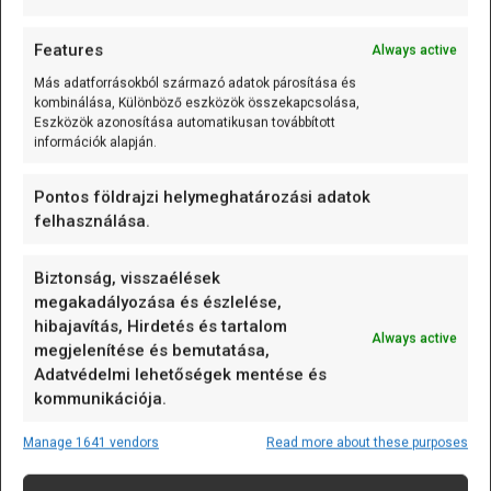
14
Serial
.
println
(
humidity
)
;
15
16
delay
(
100
)
;
Features
Always active
17
}
Más adatforrásokból származó adatok párosítása és
A programban három különböző szenzorból származó
kombinálása, Különböző eszközök összekapcsolása,
adatot küldünk a PC felé: hőmérséklet, fényerő és
Eszközök azonosítása automatikusan továbbított
információk alapján.
páratartalom.
Fontos
, hogy minden egyes adat után egy
vesszővel és szóközzel elválasztva küldjük az
Pontos földrajzi helymeghatározási adatok
értékeket! És persze az utolsó adat után lezárjuk a sort.
felhasználása.
Így az adatküldéssel előkészítettük, hogy a Serial
Plotter három külön grafikonon jelenítse meg a
hőmérsékletet, a fényerőt és a páratartalmat. Így
Biztonság, visszaélések
megakadályozása és észlelése,
könnyen látható, hogyan változnak ezek az értékek az
hibajavítás, Hirdetés és tartalom
idő múlásával.
Always active
megjelenítése és bemutatása,
Adatvédelmi lehetőségek mentése és
Több adatfolyam kezelése
kommunikációja.
és megjelenítése
Manage 1641 vendors
Read more about these purposes