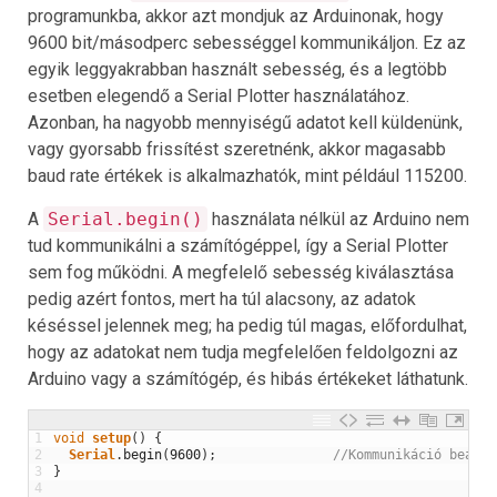
programunkba, akkor azt mondjuk az Arduinonak, hogy
9600 bit/másodperc sebességgel kommunikáljon. Ez az
egyik leggyakrabban használt sebesség, és a legtöbb
esetben elegendő a Serial Plotter használatához.
Azonban, ha nagyobb mennyiségű adatot kell küldenünk,
vagy gyorsabb frissítést szeretnénk, akkor magasabb
baud rate értékek is alkalmazhatók, mint például 115200.
A
Serial.begin()
használata nélkül az Arduino nem
tud kommunikálni a számítógéppel, így a Serial Plotter
sem fog működni. A megfelelő sebesség kiválasztása
pedig azért fontos, mert ha túl alacsony, az adatok
késéssel jelennek meg; ha pedig túl magas, előfordulhat,
hogy az adatokat nem tudja megfelelően feldolgozni az
Arduino vagy a számítógép, és hibás értékeket láthatunk.
1
void
setup
(
)
{
2
Serial
.
begin
(
9600
)
;
//Kommunikáció beállí
3
}
4