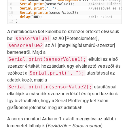
8
Serial
.
print
(
sensorValue1
)
;
//Adatok küldése
9
Serial
.
print
(
", "
)
;
//Vesszővel és szókö
10
Serial
.
println
(
sensorValue2
)
;
11
delay
(
100
)
;
//Kis szünet
12
}
A mintakódban két különböző szenzor értékét olvassuk
be:
sensorValue1
az A0 [Potenciométer] ,
sensorValue2
az A1 [megvilágításmérő-szenzor]
bemenetről. Majd a
Serial.print(sensorValue1);
elküldi az első
szenzor értékét, hozzáadunk egy elválasztó vesszőt és
szóközt a
Serial.print(", ");
utasítással az
adatok közé, majd a
Serial.println(sensorValue2);
utasítással
elküldjük a második szenzor értékét és új sort kezdünk.
Így biztosítható, hogy a Serial Plotter így két külön
grafikonon jelenítse meg az adatokat!
A soros monitort Arduino-1.x alatt megnyitva az alábbi
kimenetet láthatjuk (
Eszközök – Soros monitor
):