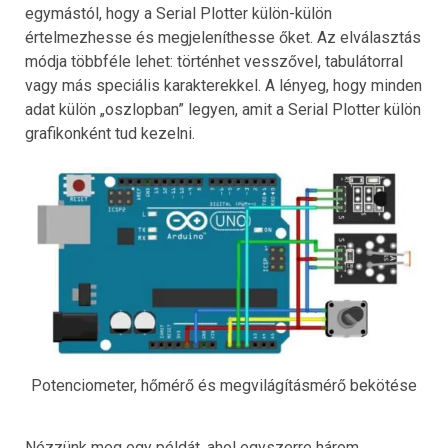
egymástól, hogy a Serial Plotter külön-külön
értelmezhesse és megjeleníthesse őket. Az elválasztás
módja többféle lehet: történhet vesszővel, tabulátorral
vagy más speciális karakterekkel. A lényeg, hogy minden
adat külön „oszlopban” legyen, amit a Serial Plotter külön
grafikonként tud kezelni.
Potenciometer, hőmérő és megvilágításmérő bekötése
Nézzünk meg egy példát, ahol egyszerre három