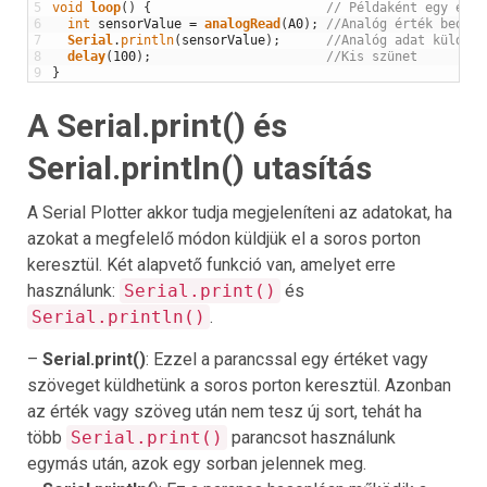
5
void
loop
(
)
{
// Példaként egy egys
6
int
sensorValue
=
analogRead
(
A0
)
;
//Analóg érték beolva
7
Serial
.
println
(
sensorValue
)
;
//Analóg adat küldése
8
delay
(
100
)
;
//Kis szünet
9
}
A Serial.print() és
Serial.println() utasítás
A Serial Plotter akkor tudja megjeleníteni az adatokat, ha
azokat a megfelelő módon küldjük el a soros porton
keresztül. Két alapvető funkció van, amelyet erre
használunk:
Serial.print()
és
Serial.println()
.
–
Serial.print()
: Ezzel a parancssal egy értéket vagy
szöveget küldhetünk a soros porton keresztül. Azonban
az érték vagy szöveg után nem tesz új sort, tehát ha
több
Serial.print()
parancsot használunk
egymás után, azok egy sorban jelennek meg.