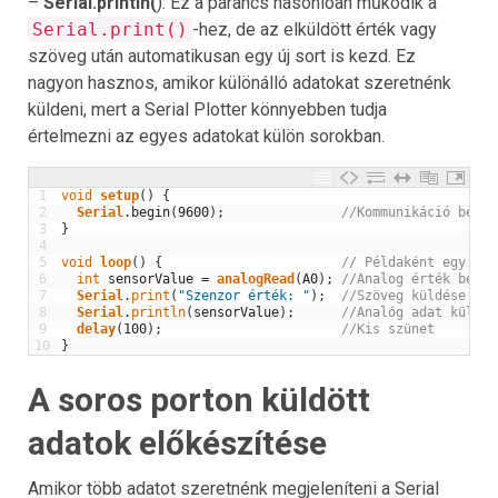
–
Serial.println(
): Ez a parancs hasonlóan működik a
Serial.print()
-hez, de az elküldött érték vagy
szöveg után automatikusan egy új sort is kezd. Ez
nagyon hasznos, amikor különálló adatokat szeretnénk
küldeni, mert a Serial Plotter könnyebben tudja
értelmezni az egyes adatokat külön sorokban.
1
void
setup
(
)
{
2
Serial
.
begin
(
9600
)
;
//Kommunikáció beáll
3
}
4
5
void
loop
(
)
{
// Példaként egy egy
6
int
sensorValue
=
analogRead
(
A0
)
;
//Analog érték beolv
7
Serial
.
print
(
"Szenzor érték: "
)
;
//Szöveg küldése a P
8
Serial
.
println
(
sensorValue
)
;
//Analóg adat küldés
9
delay
(
100
)
;
//Kis szünet
10
}
A soros porton küldött
adatok előkészítése
Amikor több adatot szeretnénk megjeleníteni a Serial