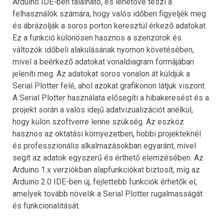
Arduino IDE-ben található, és lehetővé teszi a
felhasználók számára, hogy valós időben figyeljék meg
és ábrázolják a soros porton keresztül érkező adatokat.
Ez a funkció különösen hasznos a szenzorok és
változók időbeli alakulásának nyomon követésében,
mivel a beérkező adatokat vonaldiagram formájában
jeleníti meg. Az adatokat soros vonalon át küldjük a
Serial Plotter felé, ahol azokat grafikonon látjuk viszont.
A Serial Plotter használata elősegíti a hibakeresést és a
projekt során a valós idejű adatvizualizációt anélkül,
hogy külön szoftverre lenne szükség. Az eszköz
hasznos az oktatási környezetben, hobbi projekteknél
és professzionális alkalmazásokban egyaránt, mivel
segít az adatok egyszerű és érthető elemzésében. Az
Arduino 1.x verziókban alapfunkciókat biztosít, míg az
Arduino 2.0 IDE-ben új, fejlettebb funkciók érhetők el,
amelyek tovább növelik a Serial Plotter rugalmasságát
és funkcionalitását.