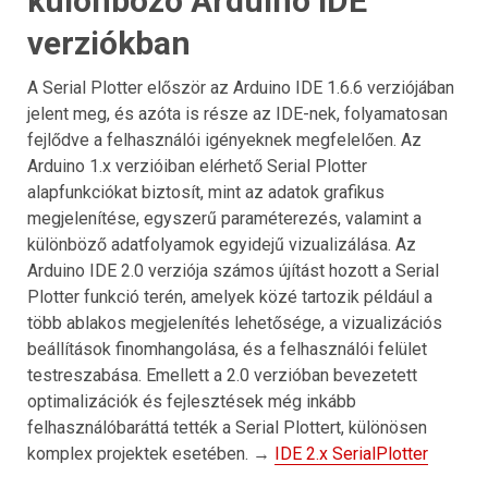
különböző Arduino IDE
verziókban
A Serial Plotter először az Arduino IDE 1.6.6 verziójában
jelent meg, és azóta is része az IDE-nek, folyamatosan
fejlődve a felhasználói igényeknek megfelelően. Az
Arduino 1.x verzióiban elérhető Serial Plotter
alapfunkciókat biztosít, mint az adatok grafikus
megjelenítése, egyszerű paraméterezés, valamint a
különböző adatfolyamok egyidejű vizualizálása. Az
Arduino IDE 2.0 verziója számos újítást hozott a Serial
Plotter funkció terén, amelyek közé tartozik például a
több ablakos megjelenítés lehetősége, a vizualizációs
beállítások finomhangolása, és a felhasználói felület
testreszabása. Emellett a 2.0 verzióban bevezetett
optimalizációk és fejlesztések még inkább
felhasználóbaráttá tették a Serial Plottert, különösen
komplex projektek esetében. →
IDE 2.x SerialPlotter