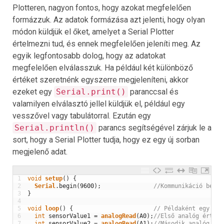
Plotteren, nagyon fontos, hogy azokat megfelelően
formázzuk. Az adatok formázása azt jelenti, hogy olyan
módon küldjük el őket, amelyet a Serial Plotter
értelmezni tud, és ennek megfelelően jeleníti meg. Az
egyik legfontosabb dolog, hogy az adatokat
megfelelően elválasszuk. Ha például két különböző
értéket szeretnénk egyszerre megjeleníteni, akkor
ezeket egy
Serial.print()
paranccsal és
valamilyen elválasztó jellel küldjük el, például egy
vesszővel vagy tabulátorral. Ezután egy
Serial.println()
parancs segítségével zárjuk le a
sort, hogy a Serial Plotter tudja, hogy ez egy új sorban
megjelenő adat.
1
void
setup
(
)
{
2
Serial
.
begin
(
9600
)
;
//Kommunikáció beáll
3
}
4
5
void
loop
(
)
{
// Példaként egy egy
6
int
sensorValue1
=
analogRead
(
A0
)
;
//Első analóg érték 
7
int
sensorValue2
=
analogRead
(
A1
)
;
//Második analóg ért