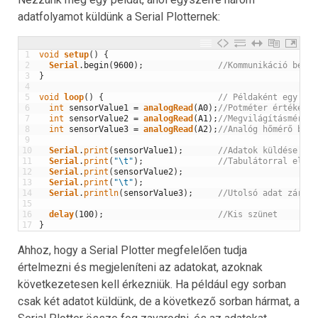
adatfolyamot küldünk a Serial Plotternek:
1
void
setup
(
)
{
2
Serial
.
begin
(
9600
)
;
//Kommunikáció beáll
3
}
4
5
void
loop
(
)
{
// Példaként egy egy
6
int
sensorValue1
=
analogRead
(
A0
)
;
//Potméter értékének
7
int
sensorValue2
=
analogRead
(
A1
)
;
//Megvilágításmérő é
8
int
sensorValue3
=
analogRead
(
A2
)
;
//Analóg hőmérő beol
9
10
Serial
.
print
(
sensorValue1
)
;
//Adatok küldése
11
Serial
.
print
(
"\t"
)
;
//Tabulátorral elvál
12
Serial
.
print
(
sensorValue2
)
;
13
Serial
.
print
(
"\t"
)
;
14
Serial
.
println
(
sensorValue3
)
;
//Utolsó adat zárása
15
16
delay
(
100
)
;
//Kis szünet
17
}
Ahhoz, hogy a Serial Plotter megfelelően tudja
értelmezni és megjeleníteni az adatokat, azoknak
következetesen kell érkezniük. Ha például egy sorban
csak két adatot küldünk, de a következő sorban hármat, a