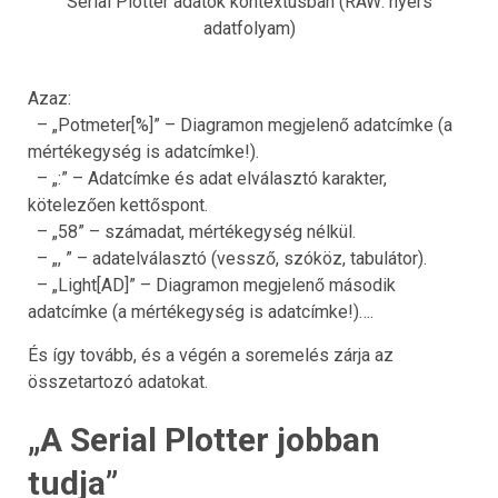
Serial Plotter adatok kontextusban (RAW: nyers
adatfolyam)
Azaz:
– „Potmeter[%]” – Diagramon megjelenő adatcímke (a
mértékegység is adatcímke!).
– „:” – Adatcímke és adat elválasztó karakter,
kötelezően kettőspont.
– „58” – számadat, mértékegység nélkül.
– „, ” – adatelválasztó (vessző, szóköz, tabulátor).
– „Light[AD]” – Diagramon megjelenő második
adatcímke (a mértékegység is adatcímke!)….
És így tovább, és a végén a soremelés zárja az
összetartozó adatokat.
„A Serial Plotter jobban
tudja”