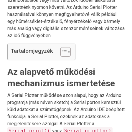
szenzoradatok vagy más változók időbeli alakulását
szeretnénk nyomon követni. Az Arduino Serial Plotter
használatával könnyen megfigyelhetővé válik például
egy hőmérséklet-érzékelő, fényérzékelő vagy bármely
más analóg vagy digitális szenzor méréseinek változása
az idő függvényében.
Tartalomjegyzék
Az alapvető működési
mechanizmus ismertetése
A Serial Plotter működése azon alapul, hogy az Arduino
programja (más néven sketch) a Serial porton keresztül
küld adatokat a számítógépnek. Az Arduino IDE beépített
funkciója, a Serial Plotter, ezeknek az adatoknak a
megjelenítésére szolgál. A Serial Plotter a
Serial.print()
vagy
Serial.println()