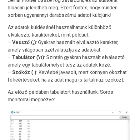
Serial Plotter össze fog zavarodni, és az adatokat
hibásan jelenítheti meg. Ezért fontos, hogy minden
sorban ugyanannyi darabszámú adatot küldjünk!
Az adatok küldésénél használhatunk különböző
elválasztó karaktereket, mint például:
–
Vessző (,)
: Gyakran használt elválasztó karakter,
amely világosan szétválasztja az adatokat.
–
Tabulátor (\t)
: Szintén gyakran használt elválasztó,
amely egy tabulátorhelyet tesz az adatok közé.
–
Szóköz ( )
: Kevésbé javasolt, mert könnyen okozhat
félreértéseket, ha az adat maga is tartalmaz szóközt.
Az előző példában tabulátort használtunk. Soros
monitorral megnézve: