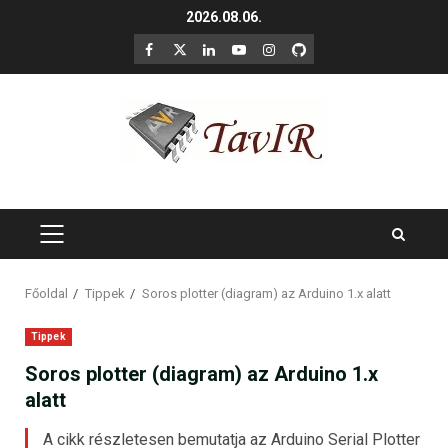
Skip
2026.08.06.
to
F
X
LinkedIn
YouTube
Instagram
GitHub
content
PRIMARY
MENU
Főoldal
Tippek
Soros plotter (diagram) az Arduino 1.x alatt
Tippek
Soros plotter (diagram) az Arduino 1.x
alatt
A cikk részletesen bemutatja az Arduino Serial Plotter