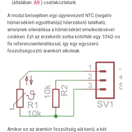
(általában
A0
) csatlakoztatunk.
A modul belsejében egy úgynevezett NTC (negatív
hőmérsékleti együtthatójú) hőérzékelő található,
amelynek ellenállása a hőmérséklet emelkedésével
csökken. Ezt az érzékelőt sorba kötötték egy 10 kΩ-os
fix referenciaellenállással, így egy egyszerű
feszültségosztó áramkört alkotnak.
Amikor ez az áramkör feszültség alá kerül, a két