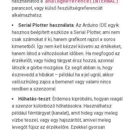
használhatod a
analogReference(INTERNAL)
parancsot, vagy külső feszültségreferenciát
alkalmazhatsz.
Serial Plotter használata
: Az Arduino IDE egyik
hasznos beépített eszköze a Serial Plotter, ami nem
csak számokat ír ki, hanem grafikont rajzol a soros
kimenetből. Így nem kell kézzel követni az értékeket,
hanem látod a változásokat időben. Ha megfogod az
érzékelőt, vagy hideg tárgyat érsz hozzá, azonnal
látszik a görbe mozgása. Ez segít abban is, hogy
észrevedd a hibákat – például ha a jel ugrál, akkor
valószínűleg zajos a bemenet vagy valami nincs
rendben a szenzorral.
Hőhatás-teszt
: Érdemes kipróbálni, hogyan reagál
a szenzor különböző hőhatásokra. Használhatsz
például fémtárgyat (kanalat), amit hideg vagy meleg
vízbe teszel, vagy egy hajszárítót, amivel meleg
levegőt fújsz az érzékelőre. Ezekkel gyorsan