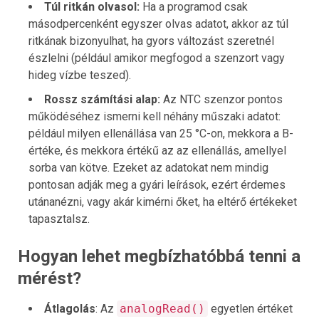
Túl ritkán olvasol:
Ha a programod csak
másodpercenként egyszer olvas adatot, akkor az túl
ritkának bizonyulhat, ha gyors változást szeretnél
észlelni (például amikor megfogod a szenzort vagy
hideg vízbe teszed).
Rossz számítási alap:
Az NTC szenzor pontos
működéséhez ismerni kell néhány műszaki adatot:
például milyen ellenállása van 25 °C-on, mekkora a B-
értéke, és mekkora értékű az az ellenállás, amellyel
sorba van kötve. Ezeket az adatokat nem mindig
pontosan adják meg a gyári leírások, ezért érdemes
utánanézni, vagy akár kimérni őket, ha eltérő értékeket
tapasztalsz.
Hogyan lehet megbízhatóbbá tenni a
mérést?
Átlagolás
: Az
analogRead()
egyetlen értéket