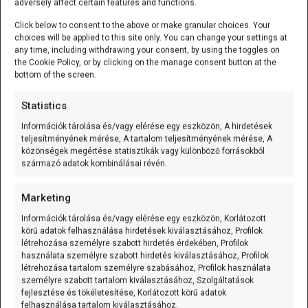
27
#define NTC_PIN A0           // NTC modul kimenete az A0
adversely affect certain features and functions.
28
29
// NTC hőmérő jellemzői
Click below to consent to the above or make granular choices. Your
30
#define Rref 10000.0         // referencia ellenállás (1
choices will be applied to this site only. You can change your settings at
31
#define nominalTemp 25.0     // névleges hőmérséklet [°C
any time, including withdrawing your consent, by using the toggles on
32
#define nominalRes 10000.0   // névleges ellenállás 25 °
the Cookie Policy, or by clicking on the manage consent button at the
33
#define Bcoef 3950.0         // B-állandó (datasheet ala
34
bottom of the screen.
35
void
setup
(
)
{
36
Serial
.
begin
(
9600
)
;
// Soros kommunikáció a PC 
Statistics
37
}
38
39
void
loop
(
)
{
Információk tárolása és/vagy elérése egy eszközön, A hirdetések
40
float
sum
=
0
;
teljesítményének mérése, A tartalom teljesítményének mérése, A
41
const
int
samples
=
10
;
// 10 mérési minta az átlag
közönségek megértése statisztikák vagy különböző forrásokból
42
származó adatok kombinálásai révén.
43
for
(
int
i
=
0
;
i
<
samples
;
i
++
)
{
44
sum
+=
analogRead
(
NTC_PIN
)
;
// analóg érték beolvas
45
delay
(
10
)
;
// kis várakozás két ol
Marketing
46
}
47
48
float
avg
=
sum
/
samples
;
Információk tárolása és/vagy elérése egy eszközön, Korlátozott
49
float
Vout
=
avg
*
(
5.0
/
1023.0
)
;
// feszül
körű adatok felhasználása hirdetések kiválasztásához, Profilok
50
float
Rntc
=
Rref
*
(
5.0
/
Vout
-
1.0
)
;
// NTC el
létrehozása személyre szabott hirdetés érdekében, Profilok
51
használata személyre szabott hirdetés kiválasztásához, Profilok
52
// Steinhart–Hart egyenlet alkalmazása
létrehozása tartalom személyre szabásához, Profilok használata
53
float
steinhart
=
log
(
Rntc
/
nominalRes
)
/
Bcoef
+
1.0
54
float
temperature
=
1.0
/
steinhart
-
273.15
;
személyre szabott tartalom kiválasztásához, Szolgáltatások
55
Serial
.
print
(
"A0="
)
;
fejlesztése és tökéletesítése, Korlátozott körű adatok
56
Serial
.
print
(
avg
)
;
felhasználása tartalom kiválasztásához.