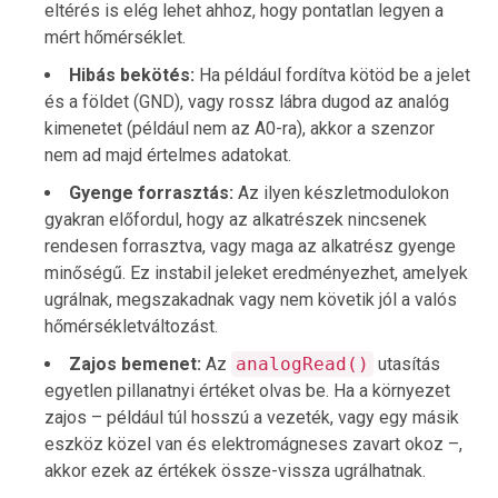
eltérés is elég lehet ahhoz, hogy pontatlan legyen a
mért hőmérséklet.
Hibás bekötés:
Ha például fordítva kötöd be a jelet
és a földet (GND), vagy rossz lábra dugod az analóg
kimenetet (például nem az A0-ra), akkor a szenzor
nem ad majd értelmes adatokat.
Gyenge forrasztás:
Az ilyen készletmodulokon
gyakran előfordul, hogy az alkatrészek nincsenek
rendesen forrasztva, vagy maga az alkatrész gyenge
minőségű. Ez instabil jeleket eredményezhet, amelyek
ugrálnak, megszakadnak vagy nem követik jól a valós
hőmérsékletváltozást.
Zajos bemenet:
Az
analogRead()
utasítás
egyetlen pillanatnyi értéket olvas be. Ha a környezet
zajos – például túl hosszú a vezeték, vagy egy másik
eszköz közel van és elektromágneses zavart okoz –,
akkor ezek az értékek össze-vissza ugrálhatnak.