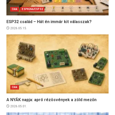
Cikk
ESP8266/ESP32
ESP32 család – Hát én immár kit válasszak?
2026.05.15.
Cikk
A NYÁK napja: apró rézösvények a zöld mezőn
2026.05.01.