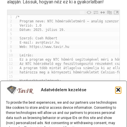
alapján. Lássuk, hogyan néz ez ki a gyakorlatban!
1
/*
2
  Program neve: NTC hőmérsékletmérő – analóg szenzor olv
3
  Verzió: 1.0
4
  Dátum: 2025. július 19.
5
6
  Szerző: Cseh Róbert
7
  E-mail: avr@tavir.hu
8
  Web: https://www.tavir.hu
9
10
  Leírás:
11
  Ez a program egy NTC hőmérő segítségével méri a hőmérs
12
  Az NTC hőérzékelő egy feszültségosztó részeként csatla
13
  A program több mintát átlagolva számolja ki az ellenál
14
  határozza meg a környezeti hőmérsékletet Celsius-fokba
15
16
  Hardverkövetelmények:
17
  - Arduino UNO
Adatvédelem kezelése
18
  - 10 kΩ NTC hőmérő + 10 kΩ referencia ellenállás vagy 
19
20
  Könyvtárak:
21
  - Nincs szükség külső könyvtárra
To provide the best experiences, we and our partners use technologies
22
like cookies to store and/or access device information. Consenting to
23
  Felhasználási feltételek:
these technologies will allow us and our partners to process personal
24
  Szabadon felhasználható és módosítható oktatási célokr
data such as browsing behavior or unique IDs on this site and show
25
*/
(non-) personalized ads. Not consenting or withdrawing consent, may
26