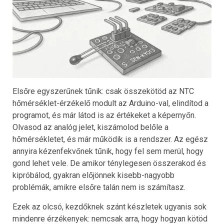
Elsőre egyszerűnek tűnik: csak összekötöd az NTC
hőmérséklet-érzékelő modult az Arduino-val, elindítod a
programot, és már látod is az értékeket a képernyőn.
Olvasod az analóg jelet, kiszámolod belőle a
hőmérsékletet, és már működik is a rendszer. Az egész
annyira kézenfekvőnek tűnik, hogy fel sem merül, hogy
gond lehet vele. De amikor ténylegesen összerakod és
kipróbálod, gyakran előjönnek kisebb-nagyobb
problémák, amikre elsőre talán nem is számítasz.
Ezek az olcsó, kezdőknek szánt készletek ugyanis sok
mindenre érzékenyek: nemcsak arra, hogy hogyan kötöd