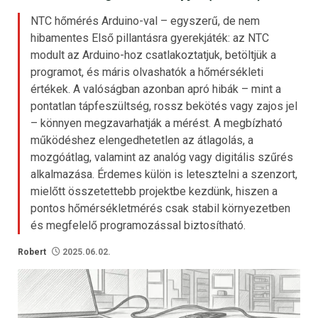
NTC hőmérés Arduino-val – egyszerű, de nem
hibamentes Első pillantásra gyerekjáték: az NTC
modult az Arduino-hoz csatlakoztatjuk, betöltjük a
programot, és máris olvashatók a hőmérsékleti
értékek. A valóságban azonban apró hibák – mint a
pontatlan tápfeszültség, rossz bekötés vagy zajos jel
– könnyen megzavarhatják a mérést. A megbízható
működéshez elengedhetetlen az átlagolás, a
mozgóátlag, valamint az analóg vagy digitális szűrés
alkalmazása. Érdemes külön is letesztelni a szenzort,
mielőtt összetettebb projektbe kezdünk, hiszen a
pontos hőmérsékletmérés csak stabil környezetben
és megfelelő programozással biztosítható.
Robert
2025.06.02.