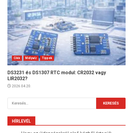
Cikk
Mélyvíz
Tippek
DS3231 és DS1307 RTC modul: CR2032 vagy
LIR2032?
2026.04.20.
Keresés:
HÍRLEVÉL