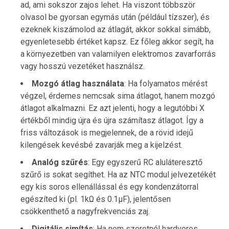
ad, ami sokszor zajos lehet. Ha viszont többször
olvasol be gyorsan egymás után (például tízszer), és
ezeknek kiszámolod az átlagát, akkor sokkal simább,
egyenletesebb értéket kapsz. Ez főleg akkor segít, ha
a környezetben van valamilyen elektromos zavarforrás
vagy hosszú vezetéket használsz.
Mozgó átlag használata
: Ha folyamatos mérést
végzel, érdemes nemcsak sima átlagot, hanem mozgó
átlagot alkalmazni. Ez azt jelenti, hogy a legutóbbi X
értékből mindig újra és újra számítasz átlagot. Így a
friss változások is megjelennek, de a rövid idejű
kilengések kevésbé zavarják meg a kijelzést.
Analóg szűrés
: Egy egyszerű RC aluláteresztő
szűrő is sokat segíthet. Ha az NTC modul jelvezetékét
egy kis soros ellenállással és egy kondenzátorral
egészíted ki (pl. 1kΩ és 0.1µF), jelentősen
csökkenthető a nagyfrekvenciás zaj.
Digitális simítás
: Ha nem szeretnél hardveres