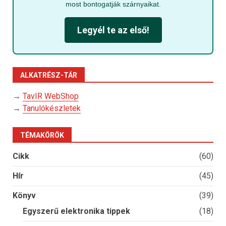
most bontogatják szárnyaikat.
Legyél te az első!
ALKATRÉSZ-TÁR
→
TavIR WebShop
→
Tanulókészletek
TÉMAKÖRÖK
Cikk
(60)
Hír
(45)
Könyv
(39)
Egyszerű elektronika tippek
(18)