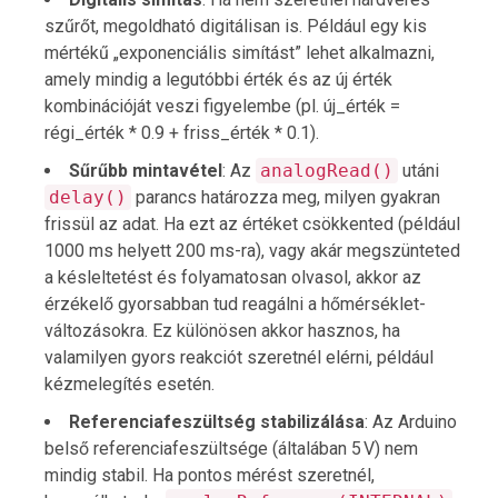
szűrőt, megoldható digitálisan is. Például egy kis
mértékű „exponenciális simítást” lehet alkalmazni,
amely mindig a legutóbbi érték és az új érték
kombinációját veszi figyelembe (pl. új_érték =
régi_érték * 0.9 + friss_érték * 0.1).
Sűrűbb mintavétel
: Az
analogRead()
utáni
delay()
parancs határozza meg, milyen gyakran
frissül az adat. Ha ezt az értéket csökkented (például
1000 ms helyett 200 ms-ra), vagy akár megszünteted
a késleltetést és folyamatosan olvasol, akkor az
érzékelő gyorsabban tud reagálni a hőmérséklet-
változásokra. Ez különösen akkor hasznos, ha
valamilyen gyors reakciót szeretnél elérni, például
kézmelegítés esetén.
Referenciafeszültség stabilizálása
: Az Arduino
belső referenciafeszültsége (általában 5 V) nem
mindig stabil. Ha pontos mérést szeretnél,