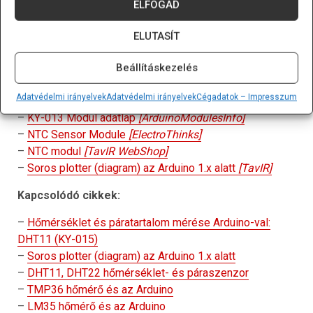
ELFOGAD
megfigyelhető, mennyire sima vagy egyenetlen a jel, és
hogyan változik a viselkedése különféle hatásokra
ELUTASÍT
reagálva.
Beállításkezelés
Felhasznált források
Adatvédelmi irányelvek
Adatvédelmi irányelvek
Cégadatok – Impresszum
–
Using a Thermistor
[Adafruit]
–
KY-013 Modul adatlap
[ArduinoModulesInfo]
–
NTC Sensor Module
[ElectroThinks]
–
NTC modul
[TavIR WebShop]
–
Soros plotter (diagram) az Arduino 1.x alatt
[TavIR]
Kapcsolódó cikkek:
–
Hőmérséklet és páratartalom mérése Arduino-val:
DHT11 (KY-015)
–
Soros plotter (diagram) az Arduino 1.x alatt
–
DHT11, DHT22 hőmérséklet- és páraszenzor
–
TMP36 hőmérő és az Arduino
–
LM35 hőmérő és az Arduino