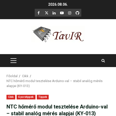
Skip
2026.08.06.
to
F
X
LinkedIn
YouTube
Instagram
GitHub
content
PRIMARY
MENU
Főoldal
Cikk
NTC hőmérő modul tesztelése Arduino-val – stabil analóg mérés
alapjai (KY-013)
Cikk
Gyorstippek
Tippek
NTC hőmérő modul tesztelése Arduino-val
– stabil analóg mérés alapjai (KY-013)