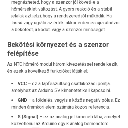
megnézheted, hogy a szenzor jól követi-e a
hőmérséklet-változást. A gyors reakció és a stabil
jelalak azt jelzi, hogy a rendszered jól működik. Ha
lassú vagy ugráló az érték, akkor érdemes újra átnézni
a bekötést, a kódot, vagy a szenzor minőségét.
Bekötési környezet és a szenzor
felépítése
Az NTC hőmérő modul három kivezetéssel rendelkezik,
és ezek a következő funkciókat látják el:
VCC
– ez a tápfeszültség csatlakozási pontja,
amelyhez az Arduino 5 V kimenetét kell kapcsolni.
GND
– a földelés, vagyis a közös negatív pólus. Ez
minden áramköri elem számára közös referencia.
S (Signal)
– ez az analóg jel kimeneti lába, amelyet
közvetlenül az Arduino egyik analóg bemenetére