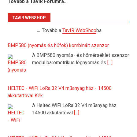
Tovább a TavIR Fórumra...
TAVIR WEBSHOP
→ Tovább a
TavIR WebShop
ba
BMP580 (nyomás és hőfok) kombinált szenzor
A BMP580 nyomás- és hőmérséklet szenzor
modul barometrikus légnyomás és
[...]
HELTEC - WiFi LoRa 32 V4 műanyag ház - 14500
akkutartóval Kék
A Heltec WiFi LoRa 32 V4 műanyag ház
14500 akkutartóval
[...]