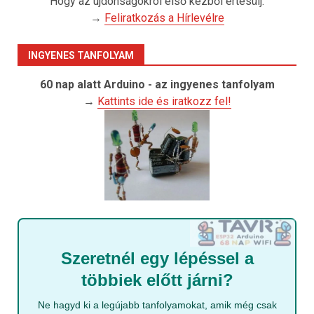
Hogy az újdonságokról első kézből értesülj:
→
Feliratkozás a Hírlevélre
INGYENES TANFOLYAM
60 nap alatt Arduino - az ingyenes tanfolyam
→
Kattints ide és iratkozz fel!
Szeretnél egy lépéssel a
többiek előtt járni?
Ne hagyd ki a legújabb tanfolyamokat, amik még csak