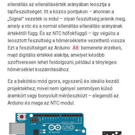
ellenállás az ellenállásérték arányában leosztja a
tápfeszültséget. Itt a közös pontjukon – ahonnan a
„Signal” vezeték is indul – olyan feszültség jelenik meg,
amely a ntc és a normál ellenállás ellenállás-arányának
értékétől függ. És az NTC hőfokfüggő – így végülis a
leosztott feszültség a hőmérsékletre vezethető vissza.
Ezt a feszültséget az Arduino
A0
bemenete érzékeli,
majd digitális értékké alakítja, amelyet később
szoftveresen lehet feldolgozni, például a tényleges
hőmérséklet kiszámításához.
Ez a bekötési mód gyors, egyszerű és ideális kezdő
projektekhez, mivel nem igényel semmilyen külső
áramkört vagy bonyolult mérőeszközt – elegendő az
Arduino és maga az NTC modul.