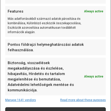
57
Serial
.
print
(
"  "
)
;
58
Serial
.
println
(
temperature
)
;
// Kiírás 
59
delay
(
1000
)
;
// Frissít
Features
Always active
60
}
Más adatforrásokból származó adatok párosítása és
Mit látsz működés közben?
kombinálása, Különböző eszközök összekapcsolása,
Eszközök azonosítása automatikusan továbbított
A soros monitoron vagy a →
Serial Plotter
en
információk alapján.
másodpercenként frissülő hőmérsékletérték jelenik
meg, amely folyamatosan követi a szenzor által érzékelt
Pontos földrajzi helymeghatározási adatok
felhasználása.
környezeti változásokat. Ha például megfogod az
érzékelőt, letakarod az ujjaddal, hideg fémtárggyal
érinted, vagy levegőt fújsz rá, az értékek gyorsan
Biztonság, visszaélések
reagálnak. Ezek az ingadozások azonnal észlelhetők,
megakadályozása és észlelése,
hibajavítás, Hirdetés és tartalom
akár numerikus formában a monitoron, akár vizuálisan a
Always active
megjelenítése és bemutatása,
Plotter grafikonján. A Plotter esetén ezt
grafikonon is
Adatvédelmi lehetőségek mentése és
követheted
, így nemcsak az aktuális értékek, hanem
kommunikációja.
azok időbeli lefutása is látszik. Ez különösen hasznos,
ha például késleltetést, szenzorérzékenységet vagy
Manage 1641 vendors
Read more about these purposes
mérési hibát (például zajos jelalak, véletlenszerű
ugrások) szeretnél észrevenni. Emellett az is jól