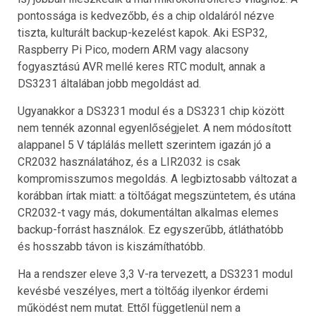
pontossága is kedvezőbb, és a chip oldaláról nézve
tiszta, kulturált backup-kezelést kapok. Aki ESP32,
Raspberry Pi Pico, modern ARM vagy alacsony
fogyasztású AVR mellé keres RTC modult, annak a
DS3231 általában jobb megoldást ad.
Ugyanakkor a DS3231 modul és a DS3231 chip között
nem tennék azonnal egyenlőségjelet. A nem módosított
alappanel 5 V táplálás mellett szerintem igazán jó a
CR2032 használatához, és a LIR2032 is csak
kompromisszumos megoldás. A legbiztosabb változat a
korábban írtak miatt: a töltőágat megszüntetem, és utána
CR2032-t vagy más, dokumentáltan alkalmas elemes
backup-forrást használok. Ez egyszerűbb, átláthatóbb
és hosszabb távon is kiszámíthatóbb.
Ha a rendszer eleve 3,3 V-ra tervezett, a DS3231 modul
kevésbé veszélyes, mert a töltőág ilyenkor érdemi
működést nem mutat. Ettől függetlenül nem a