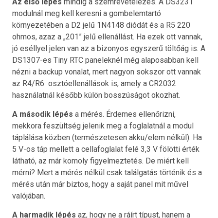
Az első lépés
mindig a szemrevételezés. A DS3231
modulnál meg kell keresni a gombelemtartó
környezetében a D2 jelű 1N4148 diódát és a R5 220
ohmos, azaz a „201” jelű ellenállást. Ha ezek ott vannak,
jó eséllyel jelen van az a bizonyos egyszerű töltőág is. A
DS1307-es Tiny RTC paneleknél még alaposabban kell
nézni a backup vonalat, mert nagyon sokszor ott vannak
az R4/R6 osztóellenállások is, amely a CR2032
használatnál később külön bosszúságot okozhat.
A második lépés
a mérés. Érdemes ellenőrizni,
mekkora feszültség jelenik meg a foglalatnál a modul
táplálása közben (természetesen akku/elem nélkül). Ha
5 V-os táp mellett a cellafoglalat felé 3,3 V fölötti érték
látható, az már komoly figyelmeztetés. De miért kell
mérni? Mert a mérés nélkül csak találgatás történik és a
mérés után már biztos, hogy a saját panel mit művel
valójában.
A harmadik lépés
az, hogy ne a ráírt típust, hanem a