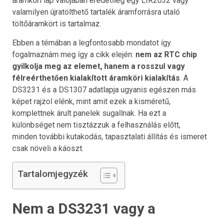
áramköri lap valójában eredetileg egy LIR2032 vagy
valamilyen újratölthető tartalék áramforrásra utaló
töltőáramkört is tartalmaz.
Ebben a témában a legfontosabb mondatot így
fogalmaznám meg így a cikk elején:
nem az RTC chip
gyilkolja meg az elemet, hanem a rosszul vagy
félreérthetően kialakított áramköri kialakítás
. A
DS3231 és a DS1307 adatlapja ugyanis egészen más
képet rajzol elénk, mint amit ezek a kisméretű,
komplettnek árult panelek sugallnak. Ha ezt a
különbséget nem tisztázzuk a felhasználás előtt,
minden további kutakodás, tapasztalati állítás és ismeret
csak növeli a káoszt.
Tartalomjegyzék
Nem a DS3231 vagy a