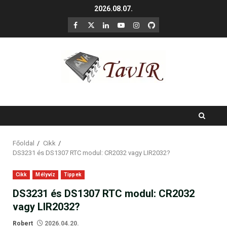
Skip
2026.08.07.
to
F
X
LinkedIn
YouTube
Instagram
GitHub
content
Főoldal
Cikk
DS3231 és DS1307 RTC modul: CR2032 vagy LIR2032?
Cikk
Mélyvíz
Tippek
DS3231 és DS1307 RTC modul: CR2032
vagy LIR2032?
Robert
2026.04.20.