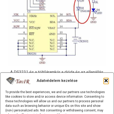
A DS3231 és a töltőáramkör a dióda és az ellenállás.
(Vcc: 3.0…5.5V)
Adatvédelem kezelése
To provide the best experiences, we and our partners use technologies
Az Arduino-fórumokon ugyanez a történet gyakorlati
like cookies to store and/or access device information. Consenting to
tapasztalatokon keresztül is megjelent. Volt olyan
these technologies will allow us and our partners to process personal
data such as browsing behavior or unique IDs on this site and show
beírás, ahol azt mérték, hogy 5V Vcc esetén az
(non-) personalized ads. Not consenting or withdrawing consent, may
akkumulátor/elem nélkül 4,67 V mérhető a foglalatnál.