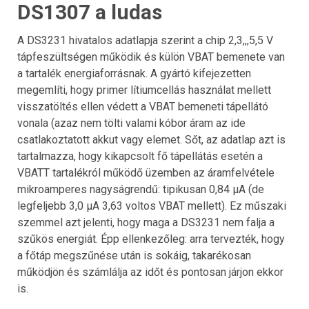
DS1307 a ludas
A DS3231 hivatalos adatlapja szerint a chip 2,3,,,5,5 V
tápfeszültségen működik és külön VBAT bemenete van
a tartalék energiaforrásnak. A gyártó kifejezetten
megemlíti, hogy primer lítiumcellás használat mellett
visszatöltés ellen védett a VBAT bemeneti tápellátó
vonala (azaz nem tölti valami kóbor áram az ide
csatlakoztatott akkut vagy elemet. Sőt, az adatlap azt is
tartalmazza, hogy kikapcsolt fő tápellátás esetén a
VBATT tartalékról működő üzemben az áramfelvétele
mikroamperes nagyságrendű: tipikusan 0,84 µA (de
legfeljebb 3,0 µA 3,63 voltos VBAT mellett). Ez műszaki
szemmel azt jelenti, hogy maga a DS3231 nem falja a
szűkös energiát. Épp ellenkezőleg: arra tervezték, hogy
a főtáp megszűnése után is sokáig, takarékosan
működjön és számlálja az időt és pontosan járjon ekkor
is.