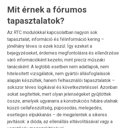
Mit érnek a fórumos
tapasztalatok?
Az RTC modulokkal kapcsolatban nagyon sok
tapasztalat, információ és félinformáció kering –
jónéhány téves is ezek közül. Így ezeket a
bejegyzéseket, érdemes megfontolásra és ellenőrzése
váró információként kezelni, mint precíz műszaki
tanácsként. A legtöbb esetben nem adatlapok, nem
hitelesített vizsgálatok, nem gyártói állásfoglalások
alapján készültek, hanem felhasználói tapasztalatok –
sokszor téves logikával és következtetéssel. Azonban
sokat segítettek, mert olyan jelenségeket gyűjtöttek
össze, amelyek ugyanarra a konstrukciós hibára utalnak:
kúszó cellafeszültség, púposodás, melegedés,
esetleges elpukkanás – de megjelentek a sikeres
javítások: a dióda, az ellenállás eltávolításával vagy a