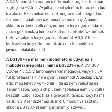
A 3,3 V tápellátás esetén dióda miatt a foglalat felé már
legfeljebb ~2,5…2.7V juthat, tehát jelentős töltés nem tud
kialakulni. Ez azonban nem jól megtervezett megoldás,
és nem is tudatosan szerencsés körülmény. A panelt
akkor is érdemes ellenőrizni, mert a tényleges dióda, a
szivárgóáramok, a hőmérséklet és az alkatrész-tűrések
befolyásolják a tényleges viselkedést. A 3,3 V tehát
kedvezőbb helyzetet teremt, de nem felmentés a
javasolt átalakítás alól.
A DS1307-re már nem mondható el ugyanez a
működési megoldás, mint a DS3231-re.
A DS1307
VCC-je 4,5..5,5 V tartományra van megadva, vagyis 3,3V
főtápról használni nem gyári üzemmód! A backup VBAT
ettől még lehet 3 volt körüli – de az nem változtat ez
semmit azon, hogy a chip üzemi táplálása nem 3,3 voltra
készült! Ebből adódik az a gyakorlati tanács, hogy ha ma
valaki 3,3 V rendszerhez akar RTC modult választani,
akkor a DS1307-et nem ajánlanám jó szívvel…