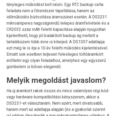
tényleges működést kell nézni. Egy RTC backup-cella
feladata nem a főrendszer tápellátása, hanem az
időműködés biztosítása áramszünet esetén. A DS3231
mikroamperes nagyságrendű telepes áramfelvétele és a
CR2032 száz mAh feletti kapacitása alapján nyugodtan
kijelenthető, hogy jól kialakított backup ág mellett a
tartaléküzem több évre is kiterjed. A DS1307 adatlapja
ezt még le is írja a 10 év feletti működés kijelentésével.
Emiatt sok esetben teljesen felesleges töltőáramkört
erőltetni egy olyan feladathoz, amelyhez egy egyszerű
gombelem is bőven elegendő.
Melyik megoldást javaslom?
Ha új áramkört rakok össze és nincs valamilyen régi kód-
vagy hardware-kompatibilitási kényszerem, akkor a
DS3231-et választanám. Nem azért, mert divatosabb,
hanem mert az adatlapja alapján (és a gyakorlat szerint
is) jobban illeszkedik a mai mikrokontrolleres világhoz. A