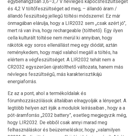
egybehangzóan 3,6–3,7 V névleges kapocsfeszültséget
és 4,2 V töltőfeszültséget ad meg, – állandó áram /
állandó feszültség jellegű töltési módszerrel. Ez már
önmagában elárulja, hogy a LIR2032 sem „csak azért jó”,
mert rá van írva, hogy rechargeable (tölthető). Egy ilyen
cella kulturált töltése nem merül ki annyiban, hogy
rákötök egy soros ellenállást meg egy diódát, aztán
reménykedem, hogy majd valahol megáll a töltés, ha
elértem a végfeszültséget. A LIR2032 tehát nem a
CR2032 egyszerűen újratölthető változata, hanem más
névleges feszültségű, más karakterisztikájú
energiaforrás.
Ez az a pont, ahol a termékoldalak és
fórumhozzászólások általában elnagyolják a lényeget. A
legtöbb helyen azt írják a modulok leírásaiban , hogy a a
pót-áramforrás „2032 battery”, esetleg megjegyzik még,
hogy LIR2032. De ebből csak annyi marad meg
felhasználáskor és beüzemeléskor, hogy „valamilyen