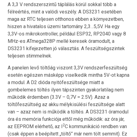
A 3,3 V rendszerszintű táplálás körül sokkal több a
félreértés, mint a valódi veszély. A DS3231 esetében
maga az RTC teljesen otthonos ebben a környezetben,
hiszen a hivatalos üzemi tartomány 2,3…5,5V. Ha egy
3,3V-os mikrokontroller, például ESP32, RP2040 vagy 8
MHz-es ATmega328P mellé keresek óramodult, a
DS3231 kifejezetten jó választás. A feszültségszintek
teljesen stimmelnek.
A panelen levő töltőág viszont 3,3V rendszerfeszültség
esetén egészen másképp viselkedik mintha 5V-ot kapna
a modul. A D2 dióda nyitófeszültsége miatt a
gombelemes töltés ilyen tápszinten gyakorlatilag nem
működik érdemben (3.3V – 0,7V = 2.5V). Azaz a
töltőfeszültség az akku mélykisülési feszültsége alatt
van – azaz nem is működik a töltés. A DS3231 óramodul
óra és memória funkciója ettől még működik: az óra jár,
2
az EEPROM elérhető, az I
C kommunikáció rendben van
(csak éppen a beépített „töltő” már nem tölt semmit). Ez