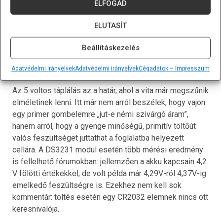
A DS1307, a töltőáramkör a dióda és az ellenállás
ELFOGAD
valamint az akku feszültségosztója . (Vcc: 3.0…5.5V)
ELUTASÍT
Mi történik 5 V
Beállításkezelés
rendszerfeszültségnél?
Adatvédelmi irányelvek
Adatvédelmi irányelvek
Cégadatok – Impresszum
Az 5 voltos táplálás az a határ, ahol a vita már megszűnik
elméletinek lenni. Itt már nem arról beszélek, hogy vajon
egy primer gombelemre „jut-e némi szivárgó áram”,
hanem arról, hogy a gyenge minőségű, primitív töltőút
valós feszültséget juttathat a foglalatba helyezett
cellára. A DS3231 modul esetén több mérési eredmény
is fellelhető fórumokban: jellemzően a akku kapcsain 4,2
V fölötti értékekkel; de volt példa már 4,29V-ról 4,37V-ig
emelkedő feszültségre is. Ezekhez nem kell sok
kommentár: töltés esetén egy CR2032 elemnek nincs ott
keresnivalója.