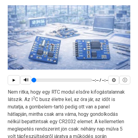
🔊
⚙
►
--:-- / --:--
Ⓘ
Nem ritka, hogy egy RTC modul elsőre kifogástalannak
2
látszik. Az I
C busz életre kel, az óra jár, az időt is
mutatja, a gombelem-tartó pedig ott van a panel
hátlapján, mintha csak arra várna, hogy gondolkodás
nélkül bepattintsak egy CR2032 elemet. A kellemetlen
meglepetés rendszerint jön csak: néhány nap múlva 5
volt tápfeszültségről járatva a működés során