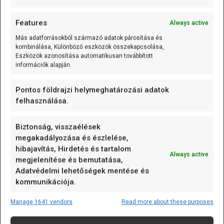
kapcsolásokban még egy plusz ellenállásosztó is
Features
megjelenik a VBAT felé, hogy a 4,2 volt közelébe töltött
Always active
LIR2032 feszültségét a DS1307 3,5 voltos VBAT-határa
Más adatforrásokból származó adatok párosítása és
alá húzzák! Éppen ezért a DS1307-es modulok
kombinálása, Különböző eszközök összekapcsolása,
Eszközök azonosítása automatikusan továbbított
módosítása nem mindig ugyanaz az egyetlen vágás
információk alapján.
vagy alkatrészkiszedés, mint a DS3231 modulok esetén.
Az elmúlt jónéhány és számos modul tapasztalatai itt is
Pontos földrajzi helymeghatározási adatok
azt mutatják, hogy a panelvariánsokat előbb azonosítani
felhasználása.
kell… De a végén a megoldás minden esetben azonos
lesz.
Biztonság, visszaélések
megakadályozása és észlelése,
hibajavítás, Hirdetés és tartalom
Always active
megjelenítése és bemutatása,
Adatvédelmi lehetőségek mentése és
kommunikációja.
Manage 1641 vendors
Read more about these purposes