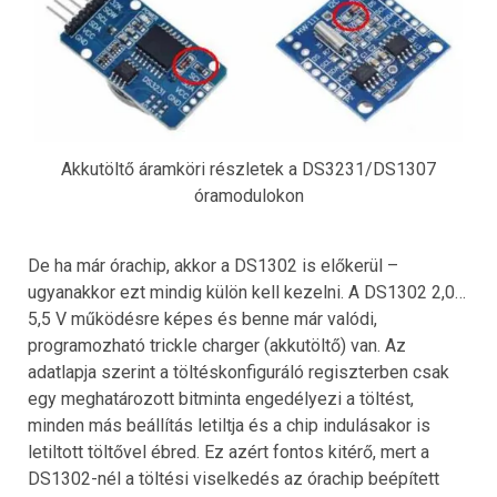
Akkutöltő áramköri részletek a DS3231/DS1307
óramodulokon
De ha már órachip, akkor a DS1302 is előkerül –
ugyanakkor ezt mindig külön kell kezelni. A DS1302 2,0…
5,5 V működésre képes és benne már valódi,
programozható trickle charger (akkutöltő) van. Az
adatlapja szerint a töltéskonfiguráló regiszterben csak
egy meghatározott bitminta engedélyezi a töltést,
minden más beállítás letiltja és a chip indulásakor is
letiltott töltővel ébred. Ez azért fontos kitérő, mert a
DS1302-nél a töltési viselkedés az órachip beépített