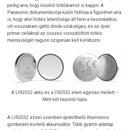
pedig arra, hogy kívülről töltőáramot is kapjon. A
Panasonic dokumentációja külön felhívja a figyelmet arra
is, hogy ahol töltés lehetősége áll fenn a használatkor,
ott visszaáram-gátló dióda szükséges, és az ilyen
primer celláknál az összes visszatöltött töltés
mennyiségét nagyon szigorúan kell korlátozni.
A LIR2032 akku és a CR2032 elem egymás mellett –
Mint két hasonló tojás.
A LIR2032 ezzel szemben újratölthető lítiumionos
gombelem kivitelű akkumulátor. Több gyártói adatlap