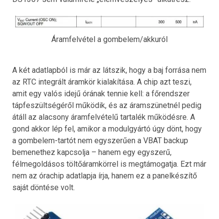
Áramfelvétel a gombelem/akkuról
A két adatlapból is már az látszik, hogy a baj forrása nem
az RTC integrált áramkör kialakítása. A chip azt teszi,
amit egy valós idejű órának tennie kell: a főrendszer
tápfeszültségéről működik, és az áramszünetnél pedig
átáll az alacsony áramfelvételű tartalék működésre. A
gond akkor lép fel, amikor a modulgyártó úgy dönt, hogy
a gombelem-tartót nem egyszerűen a VBAT backup
bemenethez kapcsolja – hanem egy egyszerű,
félmegoldásos töltőáramkörrel is megtámogatja. Ezt már
nem az órachip adatlapja írja, hanem ez a panelkészítő
saját döntése volt.