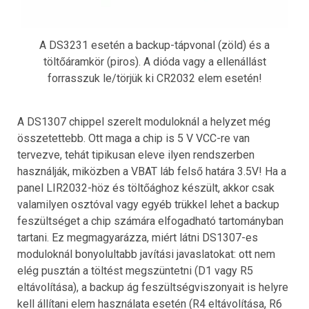
A DS3231 esetén a backup-tápvonal (zöld) és a
töltőáramkör (piros). A dióda vagy a ellenállást
forrasszuk le/törjük ki CR2032 elem esetén!
A DS1307 chippel szerelt moduloknál a helyzet még
összetettebb. Ott maga a chip is 5 V VCC-re van
tervezve, tehát tipikusan eleve ilyen rendszerben
használják, miközben a VBAT láb felső határa 3.5V! Ha a
panel LIR2032-höz és töltőághoz készült, akkor csak
valamilyen osztóval vagy egyéb trükkel lehet a backup
feszültséget a chip számára elfogadható tartományban
tartani. Ez megmagyarázza, miért látni DS1307-es
moduloknál bonyolultabb javítási javaslatokat: ott nem
elég pusztán a töltést megszüntetni (D1 vagy R5
eltávolítása), a backup ág feszültségviszonyait is helyre
kell állítani elem használata esetén (R4 eltávolítása, R6