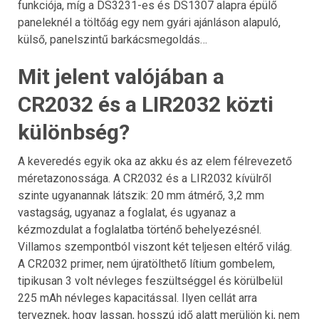
funkciója, míg a DS3231-es és DS1307 alapra épülő
paneleknél a töltőág egy nem gyári ajánláson alapuló,
külső, panelszintű barkácsmegoldás…
Mit jelent valójában a
CR2032 és a LIR2032 közti
különbség?
A keveredés egyik oka az akku és az elem félrevezető
méretazonossága. A CR2032 és a LIR2032 kívülről
szinte ugyanannak látszik: 20 mm átmérő, 3,2 mm
vastagság, ugyanaz a foglalat, és ugyanaz a
kézmozdulat a foglalatba történő behelyezésnél.
Villamos szempontból viszont két teljesen eltérő világ.
A CR2032 primer, nem újratölthető lítium gombelem,
tipikusan 3 volt névleges feszültséggel és körülbelül
225 mAh névleges kapacitással. Ilyen cellát arra
terveznek, hogy lassan, hosszú idő alatt merüljön ki, nem