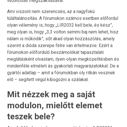
vezetősáv megszakításával.
Ami viszont nem szerencsés, az a nagyfokú
túláltalánosítás. A fórumokon számos esetben előfordul
olyan vélemény is, hogy „LIR2032 kell bele, és kész”,
meg olyan is, hogy „3,3 volton semmi baj nem lehet, hisz
nálam is működik”, sőt akad olyan hozzászólás, amely
szerint a dióda szerepe félre van értelmezve. Ezért a
fórumokon előforduló beszámolókat tapasztalati
meglátásként olvastam, ilyen-olyan megközelítésben és
mindenféle elméleti ás gyakorlati magyarázatokkal. De a
gyártói adatlap – amit a fórumokban oly ritkán vesznek
elő – segített végül kibogozni a szálakat.
Mit nézzek meg a saját
modulon, mielőtt elemet
teszek bele?