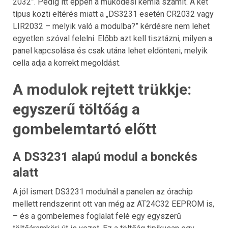
2032”. Pedig itt éppen a működési kémia számít. A két
típus közti eltérés miatt a „DS3231 esetén CR2032 vagy
LIR2032 – melyik való a modulba?” kérdésre nem lehet
egyetlen szóval felelni. Előbb azt kell tisztázni, milyen a
panel kapcsolása és csak utána lehet eldönteni, melyik
cella adja a korrekt megoldást.
A modulok rejtett trükkje:
egyszerű töltőág a
gombelemtartó előtt
A DS3231 alapú modul a bonckés
alatt
A jól ismert DS3231 modulnál a panelen az órachip
mellett rendszerint ott van még az AT24C32 EEPROM is,
– és a gombelemes foglalat felé egy egyszerű