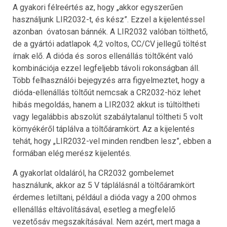
A gyakori félreértés az, hogy „akkor egyszerűen
használjunk LIR2032-t, és kész”. Ezzel a kijelentéssel
azonban óvatosan bánnék. A LIR2032 valóban tölthető,
de a gyártói adatlapok 4,2 voltos, CC/CV jellegű töltést
írnak elő. A dióda és soros ellenállás töltőként való
kombinációja ezzel legfeljebb távoli rokonságban áll.
Több felhasználói bejegyzés arra figyelmeztet, hogy a
dióda-ellenállás töltőút nemcsak a CR2032-höz lehet
hibás megoldás, hanem a LIR2032 akkut is túltöltheti
vagy legalábbis abszolút szabálytalanul töltheti 5 volt
környékéről táplálva a töltőáramkört. Az a kijelentés
tehát, hogy „LIR2032-vel minden rendben lesz”, ebben a
formában elég merész kijelentés.
A gyakorlat oldaláról, ha CR2032 gombelemet
használunk, akkor az 5 V táplálásnál a töltőáramkört
érdemes letiltani, például a dióda vagy a 200 ohmos
ellenállás eltávolításával, esetleg a megfelelő
vezetősáv megszakításával. Nem azért, mert maga a