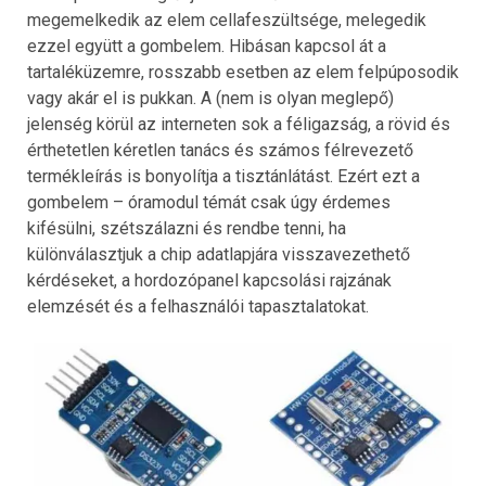
megemelkedik az elem cellafeszültsége, melegedik
ezzel együtt a gombelem. Hibásan kapcsol át a
tartaléküzemre, rosszabb esetben az elem felpúposodik
vagy akár el is pukkan. A (nem is olyan meglepő)
jelenség körül az interneten sok a féligazság, a rövid és
érthetetlen kéretlen tanács és számos félrevezető
termékleírás is bonyolítja a tisztánlátást. Ezért ezt a
gombelem – óramodul témát csak úgy érdemes
kifésülni, szétszálazni és rendbe tenni, ha
különválasztjuk a chip adatlapjára visszavezethető
kérdéseket, a hordozópanel kapcsolási rajzának
elemzését és a felhasználói tapasztalatokat.