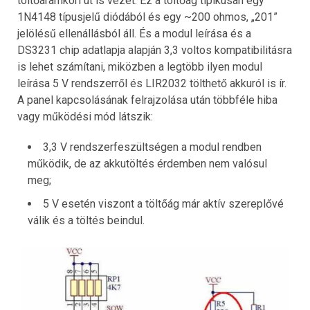
töltőáramköri út is vezet. Ez a töltőág tipikusan egy
1N4148 típusjelű diódából és egy ~200 ohmos, „201”
jelölésű ellenállásból áll. És a modul leírása és a
DS3231 chip adatlapja alapján 3,3 voltos kompatibilitásra
is lehet számítani, miközben a legtöbb ilyen modul
leírása 5 V rendszerről és LIR2032 tölthető akkuról is ír.
A panel kapcsolásának felrajzolása után többféle hiba
vagy működési mód látszik:
3,3 V rendszerfeszültségen a modul rendben
működik, de az akkutöltés érdemben nem valósul
meg;
5 V esetén viszont a töltőág már aktív szereplővé
válik és a töltés beindul.