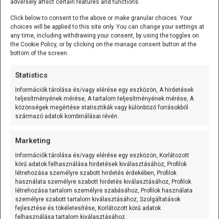
adversely affect certain features and functions.
Más szerint húsz óra töltés után a LIR2032 akku lábain a
Click below to consent to the above or make granular choices. Your
feszültség már 4,4 voltig felkúszott és enyhén púpossá
choices will be applied to this site only. You can change your settings at
is vált. De keresgélve olyan beszámolóba is
any time, including withdrawing your consent, by using the toggles on
belefuthatunk, amely szerint CR2032 elemmel hosszabb
the Cookie Policy, or by clicking on the manage consent button at the
bottom of the screen.
idejű 5 V rendszerben való használat után a cella hangos
pukkanással távozott el a foglalatból. Ezek nem
Statistics
laborjegyzőkönyvek, hanem gyakorlati tapasztalatok –
Információk tárolása és/vagy elérése egy eszközön, A hirdetések
de egy irányba mutatnak: a panelen alkalmazott
teljesítményének mérése, A tartalom teljesítményének mérése, A
egyszerű dióda-ellenállás alapú töltőág nem tekinthető
közönségek megértése statisztikák vagy különböző forrásokból
szabályos és minden körülmény között biztonságos
származó adatok kombinálásai révén.
akkumulátoros töltőmegoldásnak.
Marketing
A DS1307 alapú modul a bonckés
Információk tárolása és/vagy elérése egy eszközön, Korlátozott
alatt
körű adatok felhasználása hirdetések kiválasztásához, Profilok
létrehozása személyre szabott hirdetés érdekében, Profilok
használata személyre szabott hirdetés kiválasztásához, Profilok
A DS1307-es „Tiny RTC” jellegű moduloknál az alapgond
létrehozása tartalom személyre szabásához, Profilok használata
majdnem ugyanez, de a panelt nem szabad a DS3231
személyre szabott tartalom kiválasztásához, Szolgáltatások
logikájával azonosnak tekinteni. Több forrás szerint itt is
fejlesztése és tökéletesítése, Korlátozott körű adatok
felhasználása tartalom kiválasztásához.
előfordul a dióda- ellenás alapú töltőág. Azonban egyes