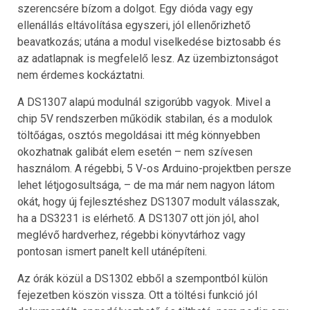
szerencsére bízom a dolgot. Egy dióda vagy egy
ellenállás eltávolítása egyszeri, jól ellenőrizhető
beavatkozás; utána a modul viselkedése biztosabb és
az adatlapnak is megfelelő lesz. Az üzembiztonságot
nem érdemes kockáztatni.
A DS1307 alapú modulnál szigorúbb vagyok. Mivel a
chip 5V rendszerben működik stabilan, és a modulok
töltőágas, osztós megoldásai itt még könnyebben
okozhatnak galibát elem esetén – nem szívesen
használom. A régebbi, 5 V-os Arduino-projektben persze
lehet létjogosultsága, – de ma már nem nagyon látom
okát, hogy új fejlesztéshez DS1307 modult válasszak,
ha a DS3231 is elérhető. A DS1307 ott jön jól, ahol
meglévő hardverhez, régebbi könyvtárhoz vagy
pontosan ismert panelt kell utánépíteni.
Az órák közül a DS1302 ebből a szempontból külön
fejezetben köszön vissza. Ott a töltési funkció jól