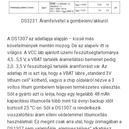
DS3231: Áramfelvétel a gombelem/akkuról
A DS1307 az adatlapja alapján – kissé más
követelmények mentén mozog. De az alapelv itt is
világos. A VCC láb ajánlott üzemi feszültségtartománya
4,5…5,5 V, a VBAT tartalék áramellátási bemenet pedig
2,0…3,5 V feszültségű tartalék áramforrást vár. Az
adatlap itt is azt írja, hogy a VBAT lábra „standard 3V
lithium cell” köthető, vagyis a chip oldaláról nézve a 3
voltos lítium gombelem teljesen természetes választás.
Sőt a gyártó azt is leírja, hogy egy legalább 48 mAh
kapacitású lítiumcella több mint tíz évnyi backup időt
biztosít 25 °C-on. Sőt a DS1307 is rendelkezik
visszatöltési áram elleni védelemmel lítiumcellás
használatnál. Ez megint csak arra utal, hogy önmagában a
DS1307 sem valamiféle „elemveszélyes” alkatrész.