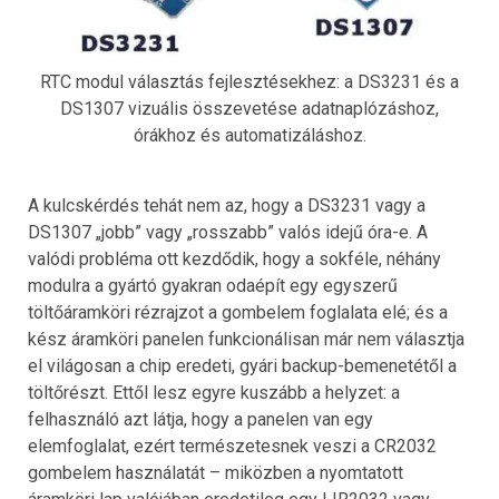
RTC modul választás fejlesztésekhez: a DS3231 és a
DS1307 vizuális összevetése adatnaplózáshoz,
órákhoz és automatizáláshoz.
A kulcskérdés tehát nem az, hogy a DS3231 vagy a
DS1307 „jobb” vagy „rosszabb” valós idejű óra-e. A
valódi probléma ott kezdődik, hogy a sokféle, néhány
modulra a gyártó gyakran odaépít egy egyszerű
töltőáramköri rézrajzot a gombelem foglalata elé; és a
kész áramköri panelen funkcionálisan már nem választja
el világosan a chip eredeti, gyári backup-bemenetétől a
töltőrészt. Ettől lesz egyre kuszább a helyzet: a
felhasználó azt látja, hogy a panelen van egy
elemfoglalat, ezért természetesnek veszi a CR2032
gombelem használatát – miközben a nyomtatott