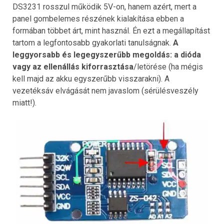
DS3231 rosszul működik 5V-on, hanem azért, mert a
panel gombelemes részének kialakítása ebben a
formában többet árt, mint használ. Én ezt a megállapítást
tartom a legfontosabb gyakorlati tanulságnak.
A
leggyorsabb és legegyszerűbb megoldás: a dióda
vagy az ellenállás kiforrasztása
/letörése (ha mégis
kell majd az akku egyszerűbb visszarakni). A
vezetéksáv elvágását nem javaslom (sérülésveszély
miatt!).