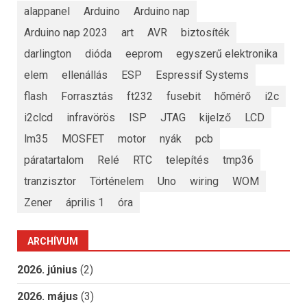
alappanel
Arduino
Arduino nap
Arduino nap 2023
art
AVR
biztosíték
darlington
dióda
eeprom
egyszerű elektronika
elem
ellenállás
ESP
Espressif Systems
flash
Forrasztás
ft232
fusebit
hőmérő
i2c
i2clcd
infravörös
ISP
JTAG
kijelző
LCD
lm35
MOSFET
motor
nyák
pcb
páratartalom
Relé
RTC
telepítés
tmp36
tranzisztor
Történelem
Uno
wiring
WOM
Zener
április 1
óra
ARCHÍVUM
2026. június
(2)
2026. május
(3)