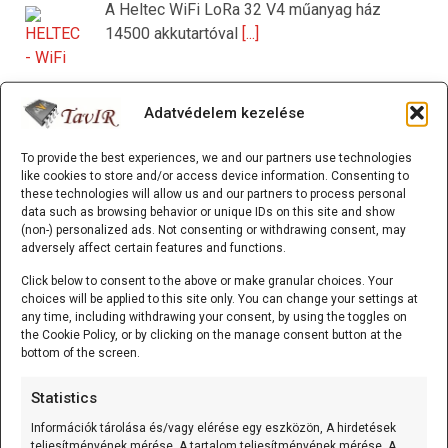
A Heltec WiFi LoRa 32 V4 műanyag ház
14500 akkutartóval
[...]
Adatvédelem kezelése
Smart Home Starter Kit (ESP32; ACEBOTT)
Az Smart Home Starter Kit (ESP32) egy
To provide the best experiences, we and our partners use technologies
ESP32 alapú okosotthon
[...]
like cookies to store and/or access device information. Consenting to
these technologies will allow us and our partners to process personal
data such as browsing behavior or unique IDs on this site and show
(non-) personalized ads. Not consenting or withdrawing consent, may
adversely affect certain features and functions.
ESP32/D1 mini - ESP32-C3-MINI-1 WiFi/Bluetooth
alappanel
Click below to consent to the above or make granular choices. Your
choices will be applied to this site only. You can change your settings at
A ESP32/D1 mini - ESP32-C3-MINI-1
any time, including withdrawing your consent, by using the toggles on
the Cookie Policy, or by clicking on the manage consent button at the
WiFi/Bluetooth alappanel olyan D1 mini
[...]
bottom of the screen.
Statistics
125 kHz RFID kulcstartó (EM4305/T5577 írható) Fehér
Információk tárolása és/vagy elérése egy eszközön, A hirdetések
teljesítményének mérése, A tartalom teljesítményének mérése, A