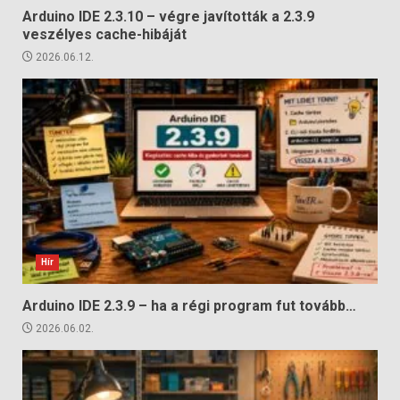
Arduino IDE 2.3.10 – végre javították a 2.3.9
veszélyes cache-hibáját
2026.06.12.
Hír
Arduino IDE 2.3.9 – ha a régi program fut tovább…
2026.06.02.