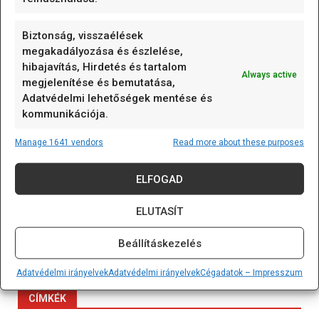
variálható kábelhossz) olyan mérőelem,
amely
[...]
Biztonság, visszaélések
megakadályozása és észlelése,
K-típusú szerelt hőmérő (0…600 °C) 0.5m
hibajavítás, Hirdetés és tartalom
Always active
megjelenítése és bemutatása,
A K-típusú szerelt hőmérő (0...600C;
Adatvédelmi lehetőségek mentése és
variálható kábelhossz) olyan mérőelem,
kommunikációja.
amely
[...]
Manage 1641 vendors
Read more about these purposes
125 kHz RFID kulcstartó (EM4305/T5577 írható)
Vegyes/Mixed
ELFOGAD
A 125 kHz RFID kulcstartó (EM4305/T5577
ELUTASÍT
írható) olyan passzív RFID
[...]
Beállításkezelés
Adatvédelmi irányelvek
Adatvédelmi irányelvek
Cégadatok – Impresszum
CÍMKÉK