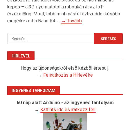
képes – a 3D-nyomtatótól a robotikán át az IoT-
érzékelőkig. Most, több mint másfél évtizeddel később
megérkezett a Nano R4: …
→ Tovább
Keresés:
HÍRLEVÉL
Hogy az újdonságokról első kézből értesülj:
→
Feliratkozás a Hírlevélre
INGYENES TANFOLYAM
60 nap alatt Arduino - az ingyenes tanfolyam
→
Kattints ide és iratkozz fel!