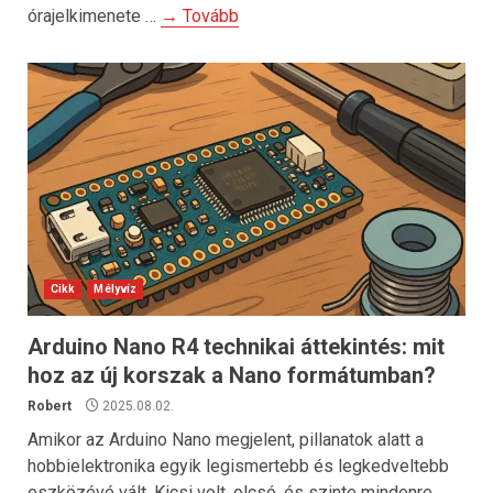
órajelkimenete …
→ Tovább
Cikk
Mélyvíz
Arduino Nano R4 technikai áttekintés: mit
hoz az új korszak a Nano formátumban?
Robert
2025.08.02.
Amikor az Arduino Nano megjelent, pillanatok alatt a
hobbielektronika egyik legismertebb és legkedveltebb
eszközévé vált. Kicsi volt, olcsó, és szinte mindenre