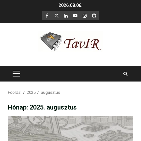
Skip
2026.08.06.
to
F
X
LinkedIn
YouTube
Instagram
GitHub
content
PRIMARY
MENU
Főoldal
2025
augusztus
Hónap:
2025. augusztus