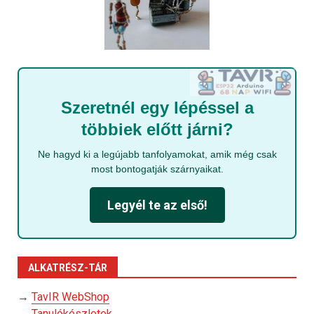
Szeretnél egy lépéssel a
többiek előtt járni?
Ne hagyd ki a legújabb tanfolyamokat, amik még csak
most bontogatják szárnyaikat.
Legyél te az első!
ALKATRÉSZ-TÁR
→
TavIR WebShop
→
Tanulókészletek