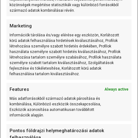
A 125 kHz RFID kulcstartó (EM4305/T5577
közönségek megértése statisztikák vagy különböző forrásokból
írható) olyan passzív RFID
[...]
származó adatok kombinálásai révén.
Marketing
Mozgásérzékelős MP3 lejátszó (Waytronic - WT-M12)
Információk tárolása és/vagy elérése egy eszközön, Korlátozott
körű adatok felhasználása hirdetések kiválasztásához, Profilok
A Mozgásérzékelős MP3 lejátszó
létrehozása személyre szabott hirdetés érdekében, Profilok
(Waytronic - WT-M12) önálló,
használata személyre szabott hirdetés kiválasztásához, Profilok
létrehozása tartalom személyre szabásához, Profilok használata
mozgásérzékelésre induló
[...]
személyre szabott tartalom kiválasztásához, Szolgáltatások
fejlesztése és tökéletesítése, Korlátozott körű adatok
felhasználása tartalom kiválasztásához.
K-típusú szerelt hőmérő (0…600 °C) 3m
A K-típusú szerelt hőmérő (0...600C;
Features
Always active
variálható kábelhossz) olyan mérőelem,
Más adatforrásokból származó adatok párosítása és
amely
[...]
kombinálása, Különböző eszközök összekapcsolása,
Eszközök azonosítása automatikusan továbbított
információk alapján.
K-típusú szerelt hőmérő (0…600 °C) 1m
Pontos földrajzi helymeghatározási adatok
A K-típusú szerelt hőmérő (0...600C;
felhasználása.