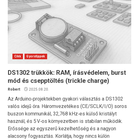
Cikk
Gyorstippek
DS1302 trükkök: RAM, írásvédelem, burst
mód és csepptöltés (trickle charge)
Robert
2025.08.20.
Az Arduino‑projektekben gyakori választás a DS1302
valós idejű óra. Háromvezetékes (CE/SCLK/I/O) soros
buszon kommunikál, 32,768 kHz‑es külső kristályt
használ, és 5 V‑os környezetben is stabilan működik.
Erőssége az egyszerű kezelhetőség és a nagyon
alacsony fogyasztás. Korlátja, hogy nincs külön