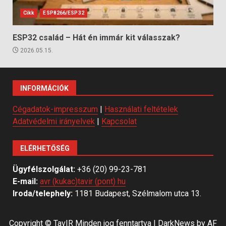
Cikk
ESP8266/ESP32
ESP32 család – Hát én immár kit válasszak?
2026.05.15.
INFORMÁCIÓK
Cégadatok-impresszum
|
Használati feltételek
Adatvédelmi irányelvek
|
Kapcsolat
ELÉRHETŐSÉG
Ügyfélszolgálat:
+36 (20) 99-23-781
E-mail:
avr (kukac)tavir (pont) hu
Iroda/telephely:
1181 Budapest, Szélmalom utca 13.
Copyright © TavIR Minden jog fenntartva
|
DarkNews
by AF