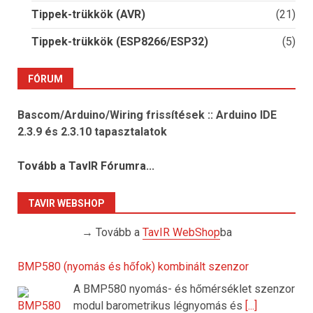
Tippek-trükkök (AVR)
(21)
Tippek-trükkök (ESP8266/ESP32)
(5)
FÓRUM
Bascom/Arduino/Wiring frissítések :: Arduino IDE
2.3.9 és 2.3.10 tapasztalatok
Tovább a TavIR Fórumra...
TAVIR WEBSHOP
→ Tovább a
TavIR WebShop
ba
BMP580 (nyomás és hőfok) kombinált szenzor
A BMP580 nyomás- és hőmérséklet szenzor
modul barometrikus légnyomás és
[...]