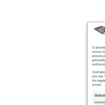
To provid
access de
process p
personali
and funct
Click belo
site only
the toggl
screen.
Statis
Informá