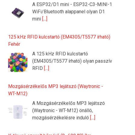
A ESP32/D1 mini - ESP32-C3-MINI-1
WiFi/Bluetooth alappanel olyan D1
mini
[...]
125 kHz RFID kulcstartó (EM4305/T5577 írható)
Fehér
A 125 kHz RFID kulcstartó
(EM4305/T5577 írható) olyan passzív
RFID
[...]
Mozgásérzékelős MP3 lejátszó (Waytronic -
WT-M12)
A Mozgásérzékelős MP3 lejátszó
(Waytronic - WT-M12) önálló,
mozgásérzékelésre induló
[...]