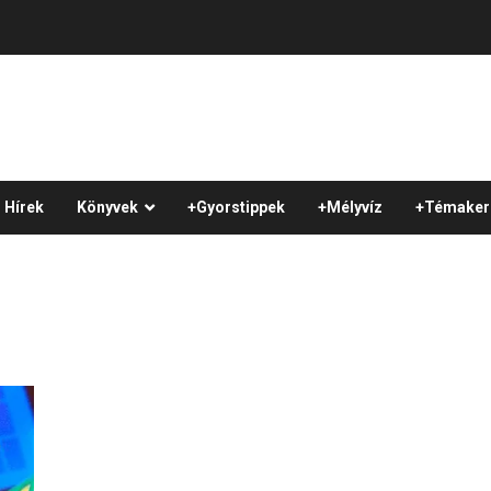
Hírek
Könyvek
+Gyorstippek
+Mélyvíz
+Témaker