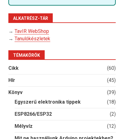
ALKATRÉSZ-TÁR
→
TavIR WebShop
→
Tanulókészletek
TÉMAKÖRÖK
Cikk
(60)
Hír
(45)
Könyv
(39)
Egyszerű elektronika tippek
(18)
ESP8266/ESP32
(2)
Mélyvíz
(12)
Mit ne használjunk Arduino projektekben?