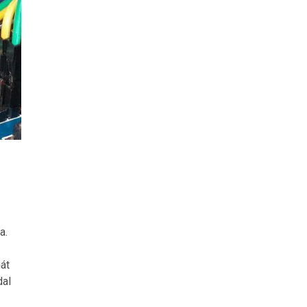
a.
át
dal