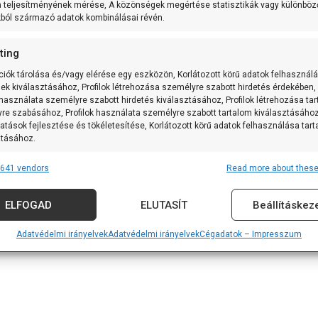
m teljesítményének mérése, A közönségek megértése statisztikák vagy különböz
kból származó adatok kombinálásai révén.
ting
ciók tárolása és/vagy elérése egy eszközön, Korlátozott körű adatok felhasznál
sek kiválasztásához, Profilok létrehozása személyre szabott hirdetés érdekében,
 használata személyre szabott hirdetés kiválasztásához, Profilok létrehozása ta
re szabásához, Profilok használata személyre szabott tartalom kiválasztásához
atások fejlesztése és tökéletesítése, Korlátozott körű adatok felhasználása tar
ztásához.
641 vendors
Read more about these
res
Alway
tforrásokból származó adatok párosítása és kombinálása, Különböző
ELFOGAD
ELUTASÍT
Beállításkez
k összekapcsolása, Eszközök azonosítása automatikusan továbbított
iók alapján.
Adatvédelmi irányelvek
Adatvédelmi irányelvek
Cégadatok – Impresszum
 földrajzi helymeghatározási adatok felhasználása.
nság, visszaélések megakadályozása és észlelése,
vítás, Hirdetés és tartalom megjelenítése és bemutatása,
Alway