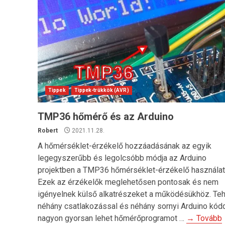
Tippek
Tippek-trükkök (AVR)
TMP36 hőmérő és az Arduino
Robert
2021.11.28.
A hőmérséklet-érzékelő hozzáadásának az egyik
legegyszerűbb és legolcsóbb módja az Arduino
projektben a TMP36 hőmérséklet-érzékelő használat
Ezek az érzékelők meglehetősen pontosak és nem
igényelnek külső alkatrészeket a működésükhöz. Teh
néhány csatlakozással és néhány sornyi Arduino kód
nagyon gyorsan lehet hőmérőprogramot …
→ Tovább