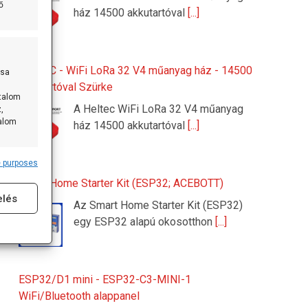
ő
ház 14500 akkutartóval
[...]
HELTEC - WiFi LoRa 32 V4 műanyag ház - 14500
ása
akkutartóval Szürke
rtalom
A Heltec WiFi LoRa 32 V4 műanyag
,
talom
ház 14500 akkutartóval
[...]
 purposes
s active
Smart Home Starter Kit (ESP32; ACEBOTT)
elés
Az Smart Home Starter Kit (ESP32)
egy ESP32 alapú okosotthon
[...]
ESP32/D1 mini - ESP32-C3-MINI-1
WiFi/Bluetooth alappanel
s active