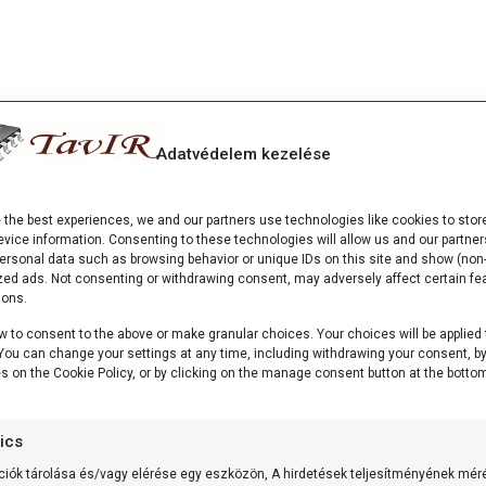
Adatvédelem kezelése
e the best experiences, we and our partners use technologies like cookies to stor
vice information. Consenting to these technologies will allow us and our partner
ersonal data such as browsing behavior or unique IDs on this site and show (non-
zed ads. Not consenting or withdrawing consent, may adversely affect certain fe
ions.
w to consent to the above or make granular choices. Your choices will be applied 
. You can change your settings at any time, including withdrawing your consent, b
es on the Cookie Policy, or by clicking on the manage consent button at the bottom
tics
ciók tárolása és/vagy elérése egy eszközön, A hirdetések teljesítményének mér