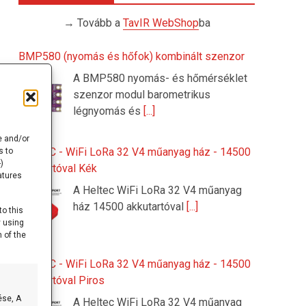
→ Tovább a
TavIR WebShop
ba
BMP580 (nyomás és hőfok) kombinált szenzor
A BMP580 nyomás- és hőmérséklet
szenzor modul barometrikus
légnyomás és
[...]
e and/or
HELTEC - WiFi LoRa 32 V4 műanyag ház - 14500
s to
)
akkutartóval Kék
atures
A Heltec WiFi LoRa 32 V4 műanyag
ház 14500 akkutartóval
[...]
to this
y using
 of the
HELTEC - WiFi LoRa 32 V4 műanyag ház - 14500
akkutartóval Piros
ése, A
A Heltec WiFi LoRa 32 V4 műanyag