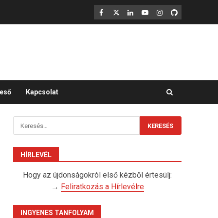
F
X
LinkedIn
YouTube
Instagram
GitHub
eső
Kapcsolat
Keresés:
HÍRLEVÉL
Hogy az újdonságokról első kézből értesülj:
→
Feliratkozás a Hírlevélre
INGYENES TANFOLYAM