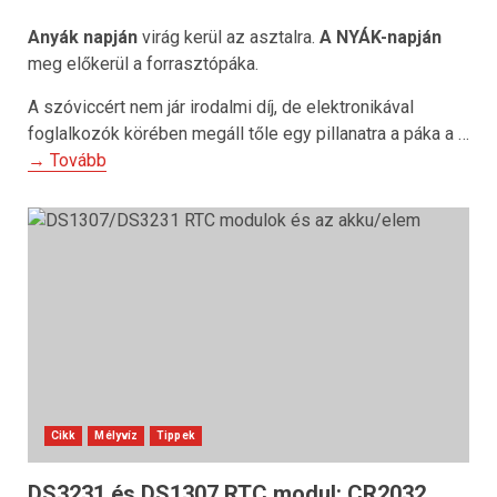
Anyák napján
virág kerül az asztalra.
A NYÁK-napján
meg előkerül a forrasztópáka.
A szóviccért nem jár irodalmi díj, de elektronikával
foglalkozók körében megáll tőle egy pillanatra a páka a …
→ Tovább
Cikk
Mélyvíz
Tippek
DS3231 és DS1307 RTC modul: CR2032