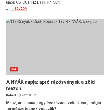
újabb C5, C61, H21, H4, P4, S31
…
→ Tovább
Cikk
A NYÁK napja: apró rézösvények a zöld
mezőn
Robert
2026.05.01.
Mi az, ami lassan egy évszázada velünk van, mégis
természetesnek vesszük?