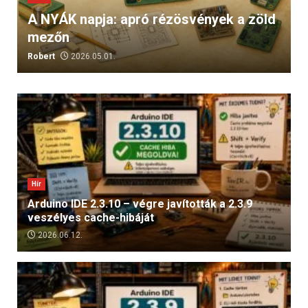
A NYÁK napja: apró rézösvények a zöld
mezőn
Robert
2026.05.01.
Hír
Arduino IDE 2.3.10 – végre javították a 2.3.9
veszélyes cache-hibáját
2026.06.12.