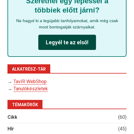
Szeretnél egy lépéssel a
többiek előtt járni?
Ne hagyd ki a legújabb tanfolyamokat, amik még csak
most bontogatják szárnyaikat.
Legyél te az első!
ALKATRÉSZ-TÁR
→
TavIR WebShop
→
Tanulókészletek
TÉMAKÖRÖK
Cikk
(60)
Hír
(45)