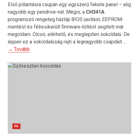
Első pillantásra csupán egy egyszerű fekete panel – alig
nagyobb egy pendrive-nál. Mégis, a
CH341A
programozó rengeteg háztáji BIOS-javítást, EEPROM-
mentést és félresikerült firmware‑töltést segített már
megoldani. Olcsó, elérhető, és meglepően sokoldalú. De
éppen ez a sokoldalúság rejti a legnagyobb csapdáit …
→ Tovább
Hír