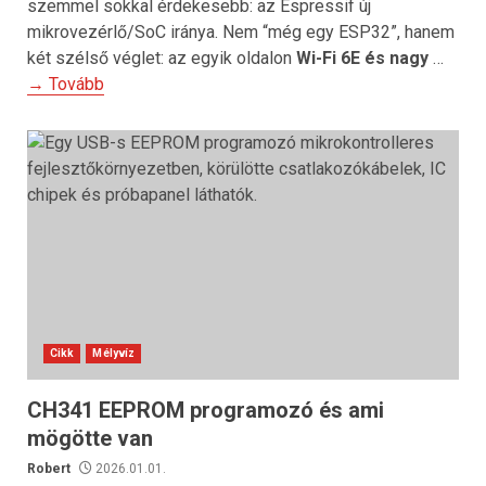
szemmel sokkal érdekesebb: az Espressif új
mikrovezérlő/SoC iránya. Nem “még egy ESP32”, hanem
két szélső véglet: az egyik oldalon
Wi-Fi 6E és nagy
…
→ Tovább
Cikk
Mélyvíz
CH341 EEPROM programozó és ami
mögötte van
Robert
2026.01.01.