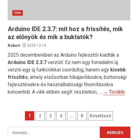
Cikk
Arduino IDE 2.3.7: mit hoz a frissítés, mik
az előnyök és mik a buktatók?
Robert
2025.12.13.
2025 decemberében az Arduino fejlesztői kiadták a
Arduino IDE 2.3.7
verziót. Ez nem egy forradalmi új
verzió egy új funkciókkal csordultig, hanem egy
kisebb
frissítés
, amely elsősorban hibajavításokra, biztonsági
fejlesztésekre és használhatósági finomításokra
koncentrál. A cikk ebben segít: részletezi, …
→ Tovább
Bejegyzések
1
2
3
4
…
8
Következő
lapozása
Keresés: