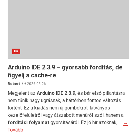
Hír
Arduino IDE 2.3.9 – gyorsabb fordítás, de
figyelj a cache-re
Robert
2026.05.26.
Megjelent az
Arduino IDE 2.3.9
, és bár első pillantásra
nem tűnik nagy ugrásnak, a háttérben fontos változás
történt. Ez a kiadás nem új gombokról, látványos
kezelőfelületről vagy átszabott menüről szól, hanem a
fordítási folyamat
gyorsításáról. Ez jó hír azoknak, …
→
Tovább