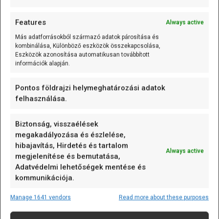
adatlapjára, könnyű azt mondani: rendben, ez csak egy
újabb, erősebb Arduino. Én inkább azt érzem, hogy itt
Features
Always active
valami nagyobb váltásnak vagyunk épp a tanui. A
2026.
március 9-én
bejelentett VENTUNO Q nem …
→ Tovább
Más adatforrásokból származó adatok párosítása és
kombinálása, Különböző eszközök összekapcsolása,
Eszközök azonosítása automatikusan továbbított
információk alapján.
Pontos földrajzi helymeghatározási adatok
felhasználása.
Biztonság, visszaélések
megakadályozása és észlelése,
hibajavítás, Hirdetés és tartalom
Always active
megjelenítése és bemutatása,
Hír
Adatvédelmi lehetőségek mentése és
kommunikációja.
Jön az Arduino Nap 2026 – és idén is
érdemes bekapcsolódni (2026. március 28.
Manage 1641 vendors
Read more about these purposes
14:00)