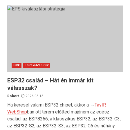
Cikk
ESP8266/ESP32
ESP32 család – Hát én immár kit
válasszak?
Robert
2026.05.15.
Ha keresel valami ESP32 chipet, akkor a →
TavIR
WebShop
ban ott terem előtted majdnem az egész
család: az ESP8266, a klasszikus ESP32, az ESP32-C3,
az ESP32-S2, az ESP32-S3, az ESP32-C6 és néhány