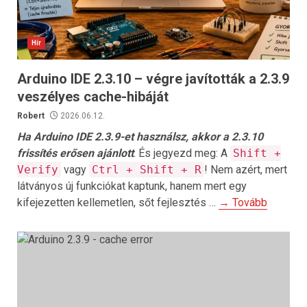
Hír
Arduino IDE 2.3.10 – végre javították a 2.3.9
veszélyes cache-hibáját
Robert
2026.06.12.
Ha Arduino IDE 2.3.9-et használsz, akkor a 2.3.10
frissítés erősen ajánlott
. És jegyezd meg: A
Shift +
Verify
vagy
Ctrl + Shift + R
! Nem azért, mert
látványos új funkciókat kaptunk, hanem mert egy
kifejezetten kellemetlen, sőt fejlesztés …
→ Tovább