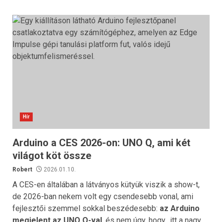
Hír
Arduino a CES 2026-on: UNO Q, ami két
világot köt össze
Robert
2026.01.10.
A CES-en általában a látványos kütyük viszik a show-t,
de 2026-ban nekem volt egy csendesebb vonal, ami
fejlesztői szemmel sokkal beszédesebb:
az Arduino
megjelent az UNO Q-val
, és nem úgy, hogy „itt a nagy