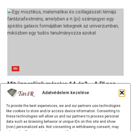
Hír
Mit ünneplünk március 14-én? – A PI nap
története és érdekességei
Adatvédelem kezelése
Robert
2026.03.12.
To provide the best experiences, we and our partners use technologies
Március 14. első pillantásra egy teljesen átlagos napnak
like cookies to store and/or access device information. Consenting to
tűnik – sem nem piros betűs ünnep, sem nem
these technologies will allow us and our partners to process personal
data such as browsing behavior or unique IDs on this site and show
világrengető események évfordulója. Vagy mégis? Nos,
(non-) personalized ads. Not consenting or withdrawing consent, may
a tudomány és a matematika szerelmesei számára ez