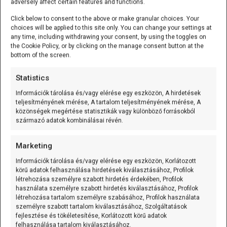
adversely affect certain features and functions.
az egyik legkülönlegesebb nap az évben, hiszen ezen a
Click below to consent to the above or make granular choices. Your
…
→ Tovább
choices will be applied to this site only. You can change your settings at
any time, including withdrawing your consent, by using the toggles on
the Cookie Policy, or by clicking on the manage consent button at the
bottom of the screen.
Statistics
Információk tárolása és/vagy elérése egy eszközön, A hirdetések
teljesítményének mérése, A tartalom teljesítményének mérése, A
közönségek megértése statisztikák vagy különböző forrásokból
származó adatok kombinálásai révén.
Marketing
Hír
Információk tárolása és/vagy elérése egy eszközön, Korlátozott
körű adatok felhasználása hirdetések kiválasztásához, Profilok
Arduino VENTUNO Q: merre tart az Arduino
létrehozása személyre szabott hirdetés érdekében, Profilok
az UNO után?
használata személyre szabott hirdetés kiválasztásához, Profilok
létrehozása tartalom személyre szabásához, Profilok használata
Robert
2026.03.10.
személyre szabott tartalom kiválasztásához, Szolgáltatások
fejlesztése és tökéletesítése, Korlátozott körű adatok
Amikor az ember először ránéz a
VENTUNO Q
felhasználása tartalom kiválasztásához.