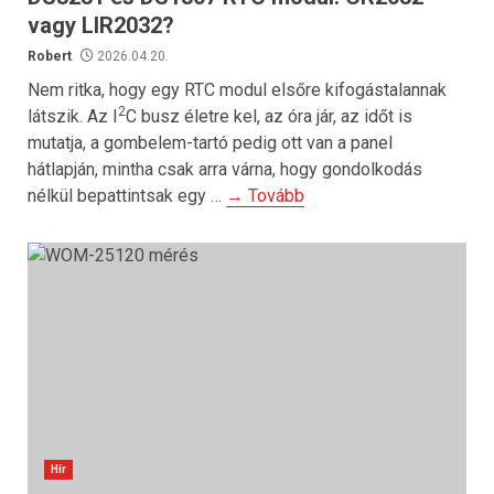
vagy LIR2032?
Robert
2026.04.20.
Nem ritka, hogy egy RTC modul elsőre kifogástalannak
2
látszik. Az I
C busz életre kel, az óra jár, az időt is
mutatja, a gombelem-tartó pedig ott van a panel
hátlapján, mintha csak arra várna, hogy gondolkodás
nélkül bepattintsak egy …
→ Tovább
Hír