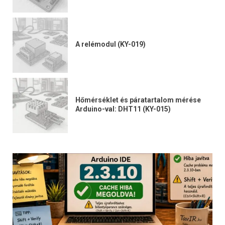
A relémodul (KY-019)
Hőmérséklet és páratartalom mérése
Arduino-val: DHT11 (KY-015)