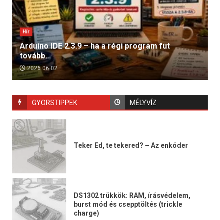
Hír
Arduino IDE 2.3.9 – ha a régi program fut
tovább…
2026.06.02.
GYORSTIPPEK
MÉLYVÍZ
Teker Ed, te tekered? – Az enkóder
DS1302 trükkök: RAM, írásvédelem,
burst mód és csepptöltés (trickle
charge)