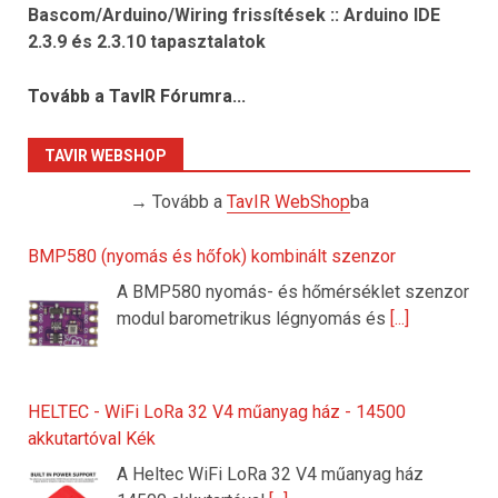
Bascom/Arduino/Wiring frissítések :: Arduino IDE
2.3.9 és 2.3.10 tapasztalatok
Tovább a TavIR Fórumra...
TAVIR WEBSHOP
→ Tovább a
TavIR WebShop
ba
BMP580 (nyomás és hőfok) kombinált szenzor
A BMP580 nyomás- és hőmérséklet szenzor
modul barometrikus légnyomás és
[...]
HELTEC - WiFi LoRa 32 V4 műanyag ház - 14500
akkutartóval Kék
A Heltec WiFi LoRa 32 V4 műanyag ház