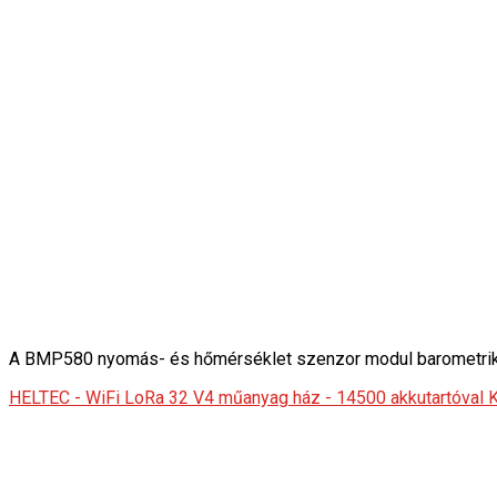
A BMP580 nyomás- és hőmérséklet szenzor modul barometri
HELTEC - WiFi LoRa 32 V4 műanyag ház - 14500 akkutartóval 