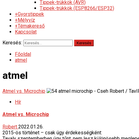
Tippek-trükkök (AVR)
Tippek-trükkök (ESP8266/ESP32)
+Gyorstippek
+Mélyvíz
+Témakereső
Kapcsolat
Keresés:
Főoldal
atmel
atmel
Atmel vs. Microchip
Hír
Atmel vs. Microchip
Robert
2022.01.26.
2015-ös történet – csak úgy érdekességként:
Tavaly szeptemberben úgy tűnt, nem lesz különösebb meglepetés