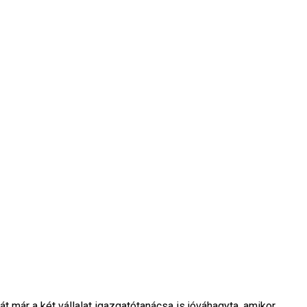
 már a két vállalat igazgatótanácsa is jóváhagyta, amikor