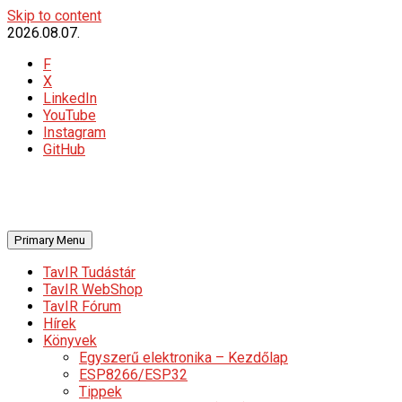
Skip to content
2026.08.07.
F
X
LinkedIn
YouTube
Instagram
GitHub
Primary Menu
TavIR Tudástár
TavIR WebShop
TavIR Fórum
Hírek
Könyvek
Egyszerű elektronika – Kezdőlap
ESP8266/ESP32
Tippek