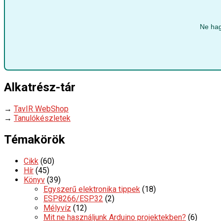
Ne hag
Alkatrész-tár
→
TavIR WebShop
→
Tanulókészletek
Témakörök
Cikk
(60)
Hír
(45)
Könyv
(39)
Egyszerű elektronika tippek
(18)
ESP8266/ESP32
(2)
Mélyvíz
(12)
Mit ne használjunk Arduino projektekben?
(6)