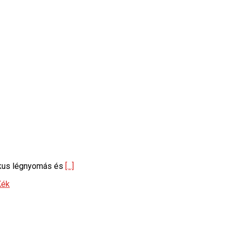
kus légnyomás és
[...]
Kék