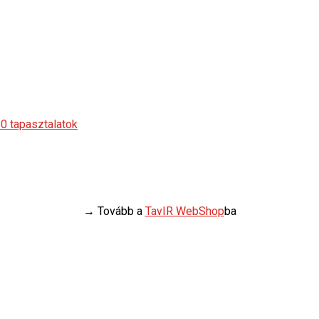
10 tapasztalatok
→ Tovább a
TavIR WebShop
ba