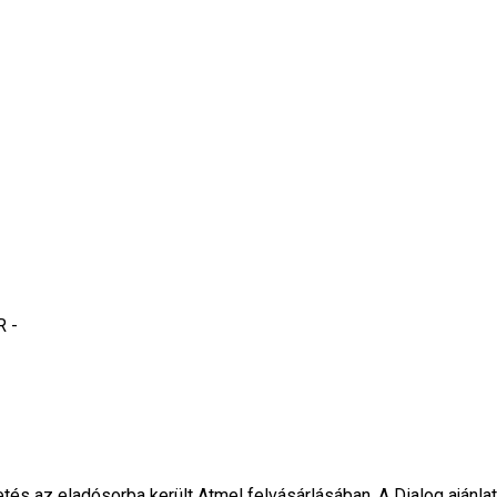
 az eladósorba került Atmel felvásárlásában. A Dialog ajánlatát