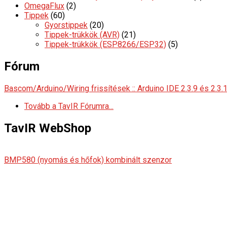
OmegaFlux
(2)
Tippek
(60)
Gyorstippek
(20)
Tippek-trükkök (AVR)
(21)
Tippek-trükkök (ESP8266/ESP32)
(5)
Fórum
Bascom/Arduino/Wiring frissítések :: Arduino IDE 2.3.9 és 2.3.
Tovább a TavIR Fórumra...
TavIR WebShop
BMP580 (nyomás és hőfok) kombinált szenzor