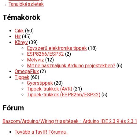
→
Tanulókészletek
Témakörök
Cikk
(60)
Hír
(45)
Könyv
(39)
Egyszerű elektronika tippek
(18)
ESP8266/ESP32
(2)
Mélyvíz
(12)
Mit ne használjunk Arduino projektekben?
(6)
OmegaFlux
(2)
Tippek
(60)
Gyorstippek
(20)
Tippek-trükkök (AVR)
(21)
Tippek-trükkök (ESP8266/ESP32)
(5)
Fórum
Bascom/Arduino/Wiring frissítések :: Arduino IDE 2.3.9 és 2.3.
Tovább a TavIR Fórumra...