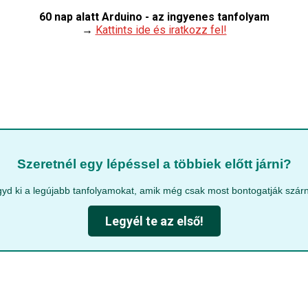
60 nap alatt Arduino - az ingyenes tanfolyam
→
Kattints ide és iratkozz fel!
Szeretnél egy lépéssel a többiek előtt járni?
yd ki a legújabb tanfolyamokat, amik még csak most bontogatják szárn
Legyél te az első!