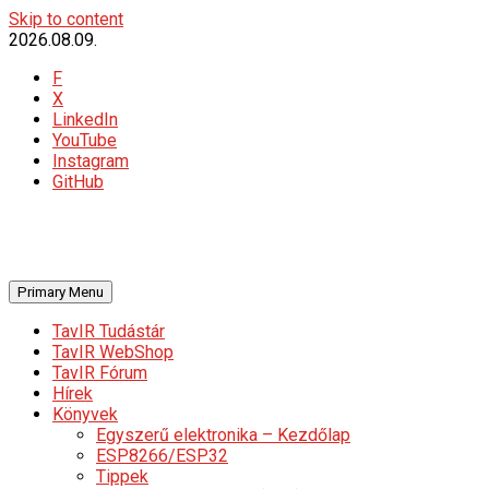
Skip to content
2026.08.09.
F
X
LinkedIn
YouTube
Instagram
GitHub
Primary Menu
TavIR Tudástár
TavIR WebShop
TavIR Fórum
Hírek
Könyvek
Egyszerű elektronika – Kezdőlap
ESP8266/ESP32
Tippek