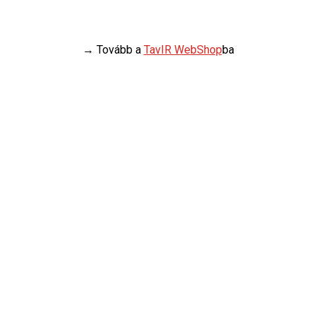
→ Tovább a
TavIR WebShop
ba