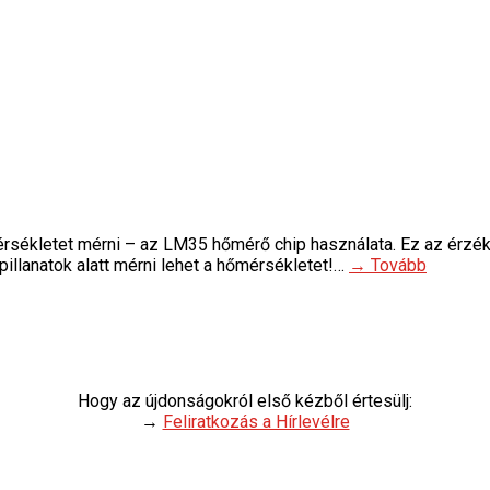
rsékletet mérni – az LM35 hőmérő chip használata. Ez az érzé
illanatok alatt mérni lehet a hőmérsékletet!…
→ Tovább
Hogy az újdonságokról első kézből értesülj:
→
Feliratkozás a Hírlevélre