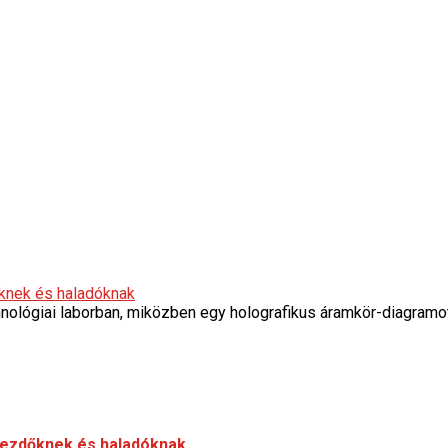
őknek és haladóknak
kezdőknek és haladóknak