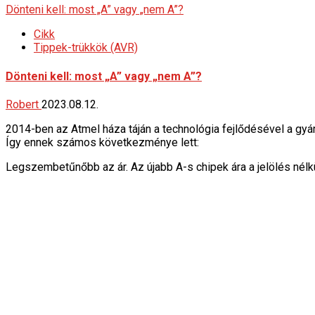
Dönteni kell: most „A” vagy „nem A”?
Cikk
Tippek-trükkök (AVR)
Dönteni kell: most „A” vagy „nem A”?
Robert
2023.08.12.
2014-ben az Atmel háza táján a technológia fejlődésével a gyá
Így ennek számos következménye lett:
Legszembetűnőbb az ár. Az újabb A-s chipek ára a jelölés né