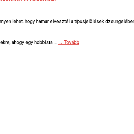
 könnyen lehet, hogy hamar elvesztél a típusjelölések dzsunge
rekre, ahogy egy hobbista …
→ Tovább