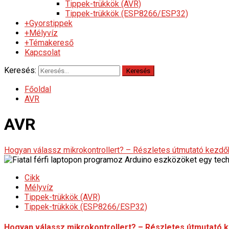
Tippek-trükkök (AVR)
Tippek-trükkök (ESP8266/ESP32)
+Gyorstippek
+Mélyvíz
+Témakereső
Kapcsolat
Keresés:
Főoldal
AVR
AVR
Hogyan válassz mikrokontrollert? – Részletes útmutató kezd
Cikk
Mélyvíz
Tippek-trükkök (AVR)
Tippek-trükkök (ESP8266/ESP32)
Hogyan válassz mikrokontrollert? – Részletes útmutató 