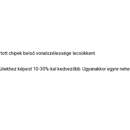
rtott chipek belső vonalszélessége lecsökkent.
lküliekhez képest 10-30%-kal kedvezőbb. Ugyanakkor egyre neh