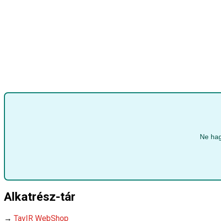
Ne hag
Alkatrész-tár
→
TavIR WebShop