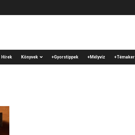
Hírek
Könyvek
+Gyorstippek
+Mélyvíz
+Témaker