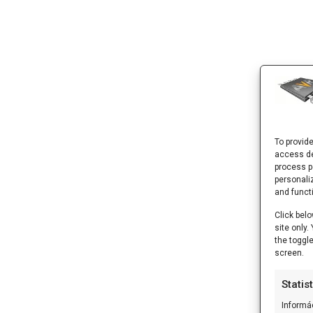
To provid
access de
process p
personali
and funct
Click belo
site only
the toggl
screen.
Statis
Informá