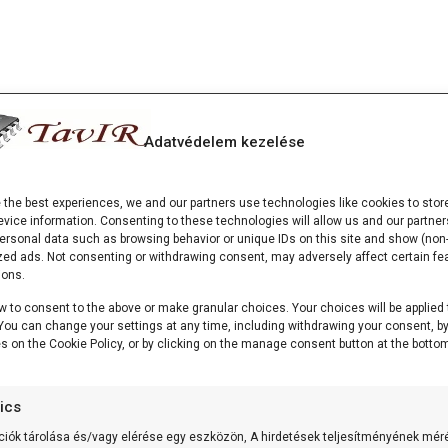
Adatvédelem kezelése
e the best experiences, we and our partners use technologies like cookies to stor
vice information. Consenting to these technologies will allow us and our partner
ersonal data such as browsing behavior or unique IDs on this site and show (non-
zed ads. Not consenting or withdrawing consent, may adversely affect certain fe
ions.
w to consent to the above or make granular choices. Your choices will be applied 
. You can change your settings at any time, including withdrawing your consent, b
es on the Cookie Policy, or by clicking on the manage consent button at the bottom
tics
ciók tárolása és/vagy elérése egy eszközön, A hirdetések teljesítményének mér