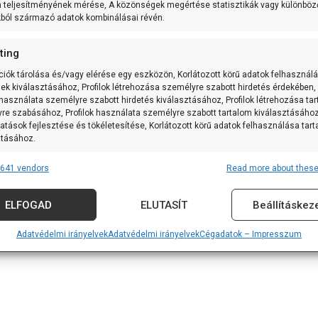
m teljesítményének mérése, A közönségek megértése statisztikák vagy különböz
kból származó adatok kombinálásai révén.
ting
ciók tárolása és/vagy elérése egy eszközön, Korlátozott körű adatok felhasznál
sek kiválasztásához, Profilok létrehozása személyre szabott hirdetés érdekében,
 használata személyre szabott hirdetés kiválasztásához, Profilok létrehozása ta
re szabásához, Profilok használata személyre szabott tartalom kiválasztásához
atások fejlesztése és tökéletesítése, Korlátozott körű adatok felhasználása tar
ztásához.
641 vendors
Read more about these
res
Alway
tforrásokból származó adatok párosítása és kombinálása, Különböző
ELFOGAD
ELUTASÍT
Beállításkez
k összekapcsolása, Eszközök azonosítása automatikusan továbbított
iók alapján.
Adatvédelmi irányelvek
Adatvédelmi irányelvek
Cégadatok – Impresszum
 földrajzi helymeghatározási adatok felhasználása.
nság, visszaélések megakadályozása és észlelése,
vítás, Hirdetés és tartalom megjelenítése és bemutatása,
Alway