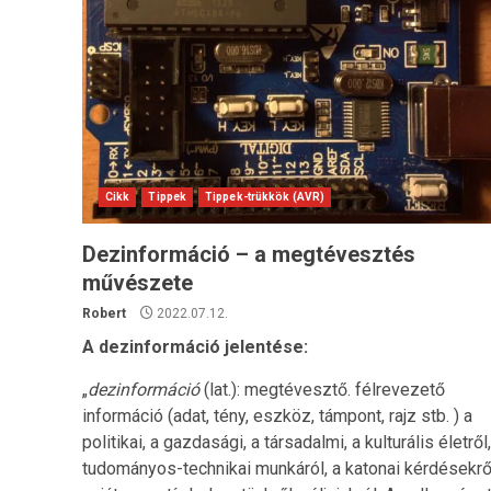
Cikk
Tippek
Tippek-trükkök (AVR)
Dezinformáció – a megtévesztés
művészete
Robert
2022.07.12.
A dezinformáció jelentése:
„
dezinformáció
(lat.): megtévesztő. félrevezető
információ (adat, tény, eszköz, támpont, rajz stb. ) a
politikai, a gazdasági, a társadalmi, a kulturális életről,
tudományos-technikai munkáról, a katonai kérdésekrő