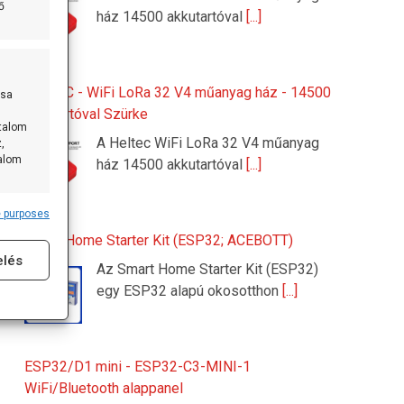
ő
ház 14500 akkutartóval
[...]
HELTEC - WiFi LoRa 32 V4 műanyag ház - 14500
ása
akkutartóval Szürke
rtalom
A Heltec WiFi LoRa 32 V4 műanyag
,
talom
ház 14500 akkutartóval
[...]
 purposes
s active
Smart Home Starter Kit (ESP32; ACEBOTT)
elés
Az Smart Home Starter Kit (ESP32)
egy ESP32 alapú okosotthon
[...]
ESP32/D1 mini - ESP32-C3-MINI-1
WiFi/Bluetooth alappanel
s active