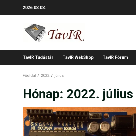
Skip
2026.08.08.
to
content
TavIR Tudástár
TavIR WebShop
TavIR Fórum
Főoldal
2022
július
Hónap:
2022. július