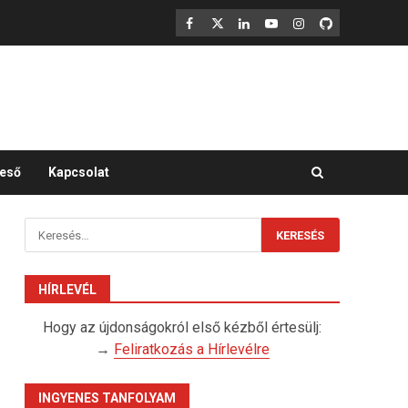
F
X
LinkedIn
YouTube
Instagram
GitHub
eső
Kapcsolat
Keresés:
HÍRLEVÉL
Hogy az újdonságokról első kézből értesülj:
→
Feliratkozás a Hírlevélre
INGYENES TANFOLYAM