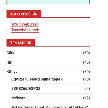
ALKATRÉSZ-TÁR
→
TavIR WebShop
→
Tanulókészletek
TÉMAKÖRÖK
Cikk
(60)
Hír
(45)
Könyv
(39)
Egyszerű elektronika tippek
(18)
ESP8266/ESP32
(2)
Mélyvíz
(12)
Mit ne használjunk Arduino projektekben?