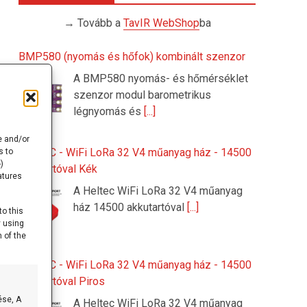
→ Tovább a
TavIR WebShop
ba
BMP580 (nyomás és hőfok) kombinált szenzor
A BMP580 nyomás- és hőmérséklet
szenzor modul barometrikus
légnyomás és
[...]
e and/or
HELTEC - WiFi LoRa 32 V4 műanyag ház - 14500
s to
)
akkutartóval Kék
atures
A Heltec WiFi LoRa 32 V4 műanyag
ház 14500 akkutartóval
[...]
to this
y using
 of the
HELTEC - WiFi LoRa 32 V4 műanyag ház - 14500
akkutartóval Piros
ése, A
A Heltec WiFi LoRa 32 V4 műanyag