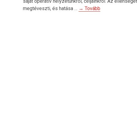
saját operatív helyzetünkről, céljainkról. Az ellensége
megtéveszti, és hatása …
→ Tovább