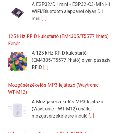
A ESP32/D1 mini - ESP32-C3-MINI-1
WiFi/Bluetooth alappanel olyan D1
mini
[...]
125 kHz RFID kulcstartó (EM4305/T5577 írható)
Fehér
A 125 kHz RFID kulcstartó
(EM4305/T5577 írható) olyan passzív
RFID
[...]
Mozgásérzékelős MP3 lejátszó (Waytronic -
WT-M12)
A Mozgásérzékelős MP3 lejátszó
(Waytronic - WT-M12) önálló,
mozgásérzékelésre induló
[...]