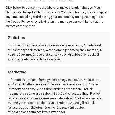
Click below to consent to the above or make granular choices. Your
choices will be applied to this site only. You can change your settings at
Mozgásérzékelős MP3 lejátszó (Waytronic - WT-M12)
any time, including withdrawing your consent, by using the toggles on
the Cookie Policy, or by clicking on the manage consent button at the
A Mozgásérzékelős MP3 lejátszó
bottom of the screen.
(Waytronic - WT-M12) önálló,
mozgásérzékelésre induló
[...]
Statistics
Információk tárolása és/vagy elérése egy eszközön, A hirdetések
teljesítményének mérése, A tartalom teljesítményének mérése, A
K-típusú szerelt hőmérő (0…600 °C) 3m
közönségek megértése statisztikák vagy különböző forrásokból
A K-típusú szerelt hőmérő (0...600C;
származó adatok kombinálásai révén.
variálható kábelhossz) olyan mérőelem,
amely
[...]
Marketing
Információk tárolása és/vagy elérése egy eszközön, Korlátozott
körű adatok felhasználása hirdetések kiválasztásához, Profilok
K-típusú szerelt hőmérő (0…600 °C) 1m
létrehozása személyre szabott hirdetés érdekében, Profilok
használata személyre szabott hirdetés kiválasztásához, Profilok
A K-típusú szerelt hőmérő (0...600C;
létrehozása tartalom személyre szabásához, Profilok használata
variálható kábelhossz) olyan mérőelem,
személyre szabott tartalom kiválasztásához, Szolgáltatások
amely
[...]
fejlesztése és tökéletesítése, Korlátozott körű adatok
felhasználása tartalom kiválasztásához.