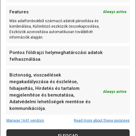
K-típusú szerelt hőmérő (0…600 °C) 0.5m
Features
Always active
A K-típusú szerelt hőmérő (0...600C;
Más adatforrásokból származó adatok párosítása és
variálható kábelhossz) olyan mérőelem,
kombinálása, Különböző eszközök összekapcsolása,
Eszközök azonosítása automatikusan továbbított
amely
[...]
információk alapján.
125 kHz RFID kulcstartó (EM4305/T5577 írható)
Pontos földrajzi helymeghatározási adatok
felhasználása.
Vegyes/Mixed
A 125 kHz RFID kulcstartó (EM4305/T5577
Biztonság, visszaélések
írható) olyan passzív RFID
[...]
megakadályozása és észlelése,
hibajavítás, Hirdetés és tartalom
Always active
megjelenítése és bemutatása,
Adatvédelmi lehetőségek mentése és
kommunikációja.
CÍMKÉK
Manage 1641 vendors
Read more about these purposes
alappanel
Arduino
Arduino nap
Arduino nap 2023
art
AVR
biztosíték
ELFOGAD