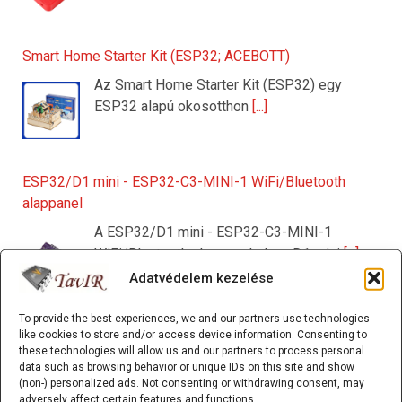
Smart Home Starter Kit (ESP32; ACEBOTT)
Az Smart Home Starter Kit (ESP32) egy
ESP32 alapú okosotthon
[...]
ESP32/D1 mini - ESP32-C3-MINI-1 WiFi/Bluetooth
alappanel
A ESP32/D1 mini - ESP32-C3-MINI-1
WiFi/Bluetooth alappanel olyan D1 mini
[...]
Adatvédelem kezelése
To provide the best experiences, we and our partners use technologies
125 kHz RFID kulcstartó (EM4305/T5577 írható) Fehér
like cookies to store and/or access device information. Consenting to
these technologies will allow us and our partners to process personal
A 125 kHz RFID kulcstartó (EM4305/T5577
data such as browsing behavior or unique IDs on this site and show
írható) olyan passzív RFID
[...]
(non-) personalized ads. Not consenting or withdrawing consent, may
adversely affect certain features and functions.