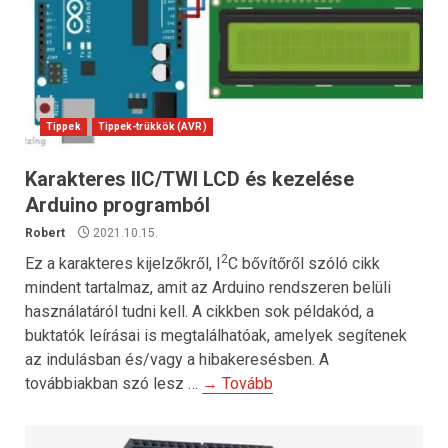
Tippek
Tippek-trükkök (AVR)
Karakteres IIC/TWI LCD és kezelése
Arduino programból
Robert
2021.10.15.
2
Ez a karakteres kijelzőkről, I
C bővítőről szóló cikk
mindent tartalmaz, amit az Arduino rendszeren belüli
használatáról tudni kell. A cikkben sok példakód, a
buktatók leírásai is megtalálhatóak, amelyek segítenek
az indulásban és/vagy a hibakeresésben. A
továbbiakban szó lesz …
→ Tovább