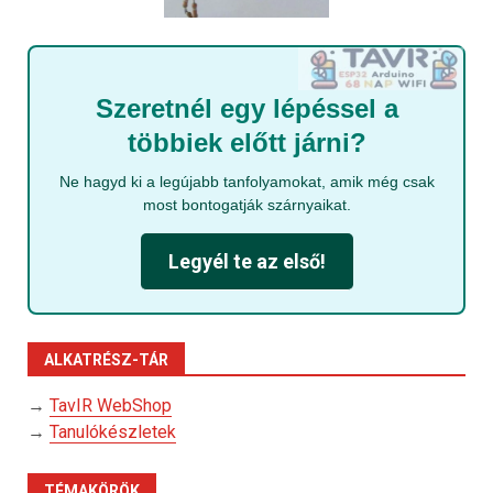
Szeretnél egy lépéssel a
többiek előtt járni?
Ne hagyd ki a legújabb tanfolyamokat, amik még csak
most bontogatják szárnyaikat.
Legyél te az első!
ALKATRÉSZ-TÁR
→
TavIR WebShop
→
Tanulókészletek
TÉMAKÖRÖK