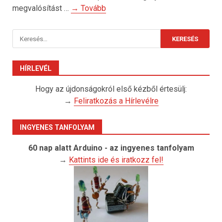
megvalósítást …
→ Tovább
Keresés:
HÍRLEVÉL
Hogy az újdonságokról első kézből értesülj:
→
Feliratkozás a Hírlevélre
INGYENES TANFOLYAM
60 nap alatt Arduino - az ingyenes tanfolyam
→
Kattints ide és iratkozz fel!