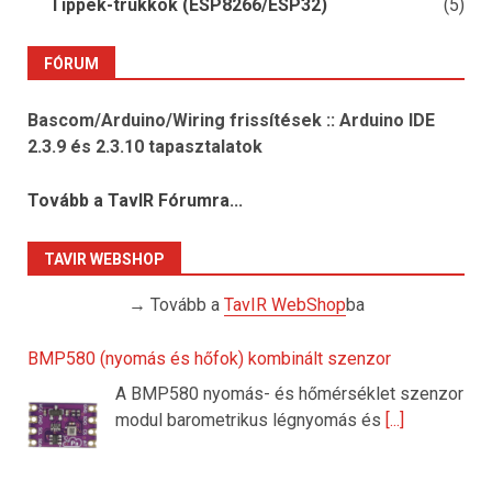
Tippek-trükkök (ESP8266/ESP32)
(5)
FÓRUM
Bascom/Arduino/Wiring frissítések :: Arduino IDE
2.3.9 és 2.3.10 tapasztalatok
Tovább a TavIR Fórumra...
TAVIR WEBSHOP
→ Tovább a
TavIR WebShop
ba
BMP580 (nyomás és hőfok) kombinált szenzor
A BMP580 nyomás- és hőmérséklet szenzor
modul barometrikus légnyomás és
[...]