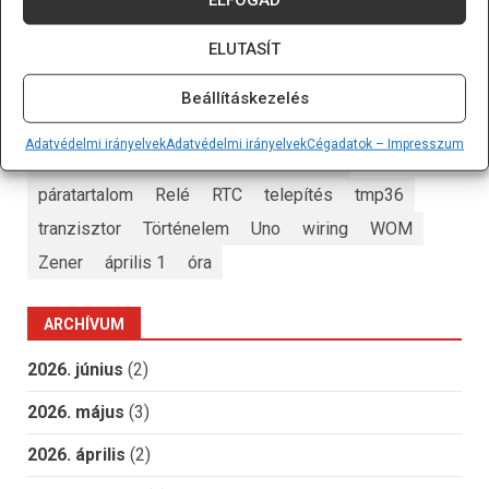
darlington
dióda
eeprom
egyszerű elektronika
ELUTASÍT
elem
ellenállás
ESP
Espressif Systems
flash
Forrasztás
ft232
fusebit
hőmérő
i2c
Beállításkezelés
i2clcd
infravörös
ISP
JTAG
kijelző
LCD
Adatvédelmi irányelvek
Adatvédelmi irányelvek
Cégadatok – Impresszum
lm35
MOSFET
motor
nyák
pcb
páratartalom
Relé
RTC
telepítés
tmp36
tranzisztor
Történelem
Uno
wiring
WOM
Zener
április 1
óra
ARCHÍVUM
2026. június
(2)
2026. május
(3)
2026. április
(2)