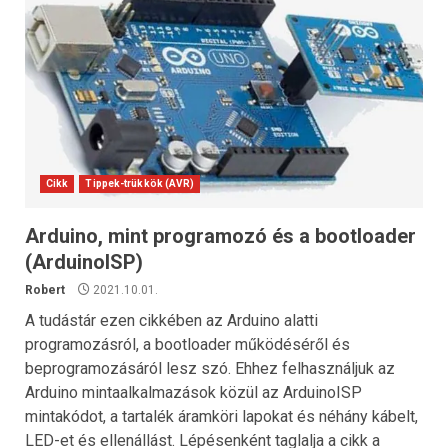
Cikk
Tippek-trükkök (AVR)
Arduino, mint programozó és a bootloader
(ArduinoISP)
Robert
2021.10.01.
A tudástár ezen cikkében az Arduino alatti
programozásról, a bootloader működéséről és
beprogramozásáról lesz szó. Ehhez felhasználjuk az
Arduino mintaalkalmazások közül az ArduinoISP
mintakódot, a tartalék áramköri lapokat és néhány kábelt,
LED-et és ellenállást. Lépésenként taglalja a cikk a