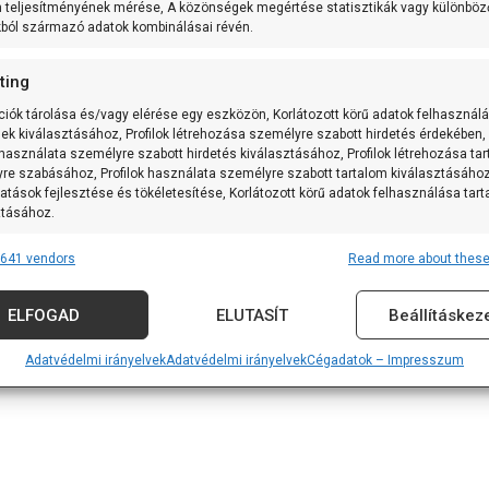
m teljesítményének mérése, A közönségek megértése statisztikák vagy különböz
kból származó adatok kombinálásai révén.
ting
ciók tárolása és/vagy elérése egy eszközön, Korlátozott körű adatok felhasznál
sek kiválasztásához, Profilok létrehozása személyre szabott hirdetés érdekében,
 használata személyre szabott hirdetés kiválasztásához, Profilok létrehozása ta
re szabásához, Profilok használata személyre szabott tartalom kiválasztásához
atások fejlesztése és tökéletesítése, Korlátozott körű adatok felhasználása tar
ztásához.
641 vendors
Read more about these
res
Alway
tforrásokból származó adatok párosítása és kombinálása, Különböző
ELFOGAD
ELUTASÍT
Beállításkez
k összekapcsolása, Eszközök azonosítása automatikusan továbbított
iók alapján.
Adatvédelmi irányelvek
Adatvédelmi irányelvek
Cégadatok – Impresszum
 földrajzi helymeghatározási adatok felhasználása.
nság, visszaélések megakadályozása és észlelése,
vítás, Hirdetés és tartalom megjelenítése és bemutatása,
Alway