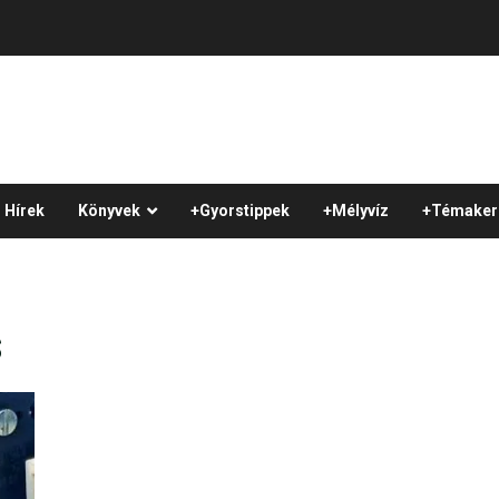
Hírek
Könyvek
+Gyorstippek
+Mélyvíz
+Témaker
s