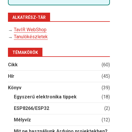
ALKATRÉSZ-TÁR
→
TavIR WebShop
→
Tanulókészletek
TÉMAKÖRÖK
Cikk
(60)
Hír
(45)
Könyv
(39)
Egyszerű elektronika tippek
(18)
ESP8266/ESP32
(2)
Mélyvíz
(12)
Mit ne használjunk Arduino projektekben?