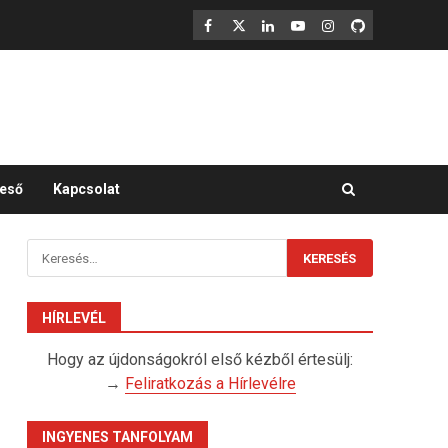
F
X
LinkedIn
YouTube
Instagram
GitHub
eső
Kapcsolat
Keresés:
HÍRLEVÉL
Hogy az újdonságokról első kézből értesülj:
→
Feliratkozás a Hírlevélre
INGYENES TANFOLYAM