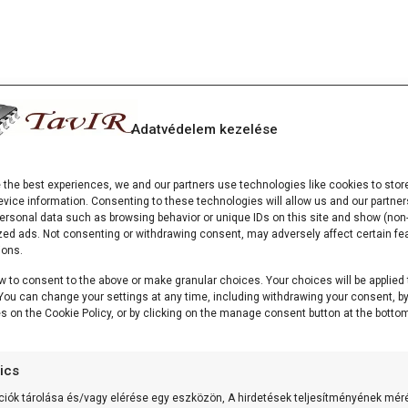
Adatvédelem kezelése
e the best experiences, we and our partners use technologies like cookies to stor
vice information. Consenting to these technologies will allow us and our partner
ersonal data such as browsing behavior or unique IDs on this site and show (non-
zed ads. Not consenting or withdrawing consent, may adversely affect certain fe
ions.
w to consent to the above or make granular choices. Your choices will be applied 
. You can change your settings at any time, including withdrawing your consent, b
es on the Cookie Policy, or by clicking on the manage consent button at the bottom
tics
ciók tárolása és/vagy elérése egy eszközön, A hirdetések teljesítményének mér