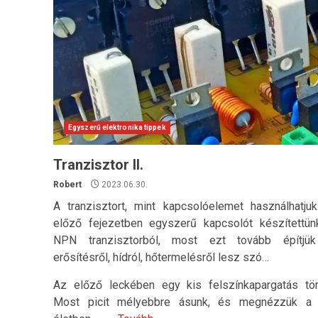
Egyszerű elektronika tippek
Tranzisztor II.
Robert
2023.06.30.
A tranzisztort, mint kapcsolóelemet használhatju
előző fejezetben egyszerű kapcsolót készítettün
NPN tranzisztorból, most ezt tovább építjü
erősítésről, hídról, hőtermelésről lesz szó…
Az előző leckében egy kis felszínkapargatás tör
Most picit mélyebbre ásunk, és megnézzük a 