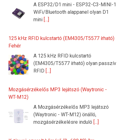
A ESP32/D1 mini - ESP32-C3-MINI-1
WiFi/Bluetooth alappanel olyan D1
mini
[...]
125 kHz RFID kulcstartó (EM4305/T5577 írható)
Fehér
A 125 kHz RFID kulcstartó
(EM4305/T5577 írható) olyan passzív
RFID
[...]
Mozgásérzékelős MP3 lejátszó (Waytronic -
WT-M12)
A Mozgásérzékelős MP3 lejátszó
(Waytronic - WT-M12) önálló,
mozgásérzékelésre induló
[...]