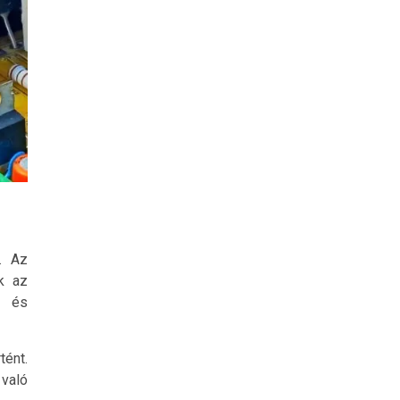
k. Az
k az
k és
tént.
való