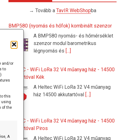
→ Tovább a
TavIR WebShop
ba
BMP580 (nyomás és hőfok) kombinált szenzor
A BMP580 nyomás- és hőmérséklet
szenzor modul barometrikus
légnyomás és
[...]
e and/or
HELTEC - WiFi LoRa 32 V4 műanyag ház - 14500
s to
)
akkutartóval Kék
atures
A Heltec WiFi LoRa 32 V4 műanyag
ház 14500 akkutartóval
[...]
to this
y using
 of the
HELTEC - WiFi LoRa 32 V4 műanyag ház - 14500
akkutartóval Piros
ése, A
A Heltec WiFi LoRa 32 V4 műanyag