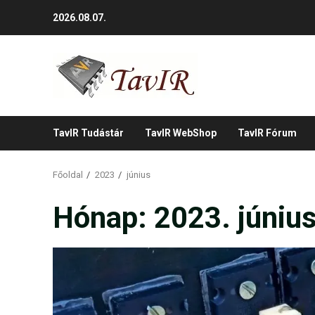
Skip
2026.08.07.
to
content
TavIR Tudástár
TavIR WebShop
TavIR Fórum
Főoldal
2023
június
Hónap:
2023. júniu