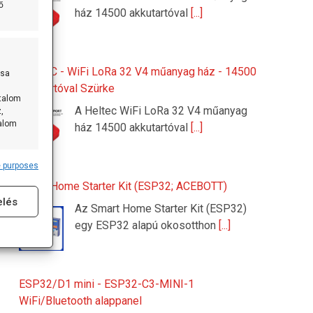
ő
ház 14500 akkutartóval
[...]
HELTEC - WiFi LoRa 32 V4 műanyag ház - 14500
ása
akkutartóval Szürke
rtalom
A Heltec WiFi LoRa 32 V4 műanyag
,
talom
ház 14500 akkutartóval
[...]
 purposes
s active
Smart Home Starter Kit (ESP32; ACEBOTT)
elés
Az Smart Home Starter Kit (ESP32)
egy ESP32 alapú okosotthon
[...]
ESP32/D1 mini - ESP32-C3-MINI-1
WiFi/Bluetooth alappanel
s active