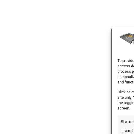
To provid
access de
process p
personali
and funct
Click belo
site only
the toggl
screen.
Statis
Informá