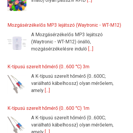
írható) olyan passzív RFID
[...]
Mozgásérzékelős MP3 lejátszó (Waytronic - WT-M12)
A Mozgásérzékelős MP3 lejátszó
(Waytronic - WT-M12) önálló,
mozgásérzékelésre induló
[...]
K-típusú szerelt hőmérő (0…600 °C) 3m
A K-típusú szerelt hőmérő (0...600C;
variálható kábelhossz) olyan mérőelem,
amely
[...]
K-típusú szerelt hőmérő (0…600 °C) 1m
A K-típusú szerelt hőmérő (0...600C;
variálható kábelhossz) olyan mérőelem,
amely
[...]