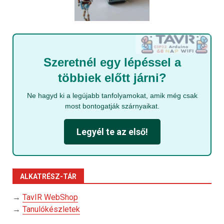
Szeretnél egy lépéssel a
többiek előtt járni?
Ne hagyd ki a legújabb tanfolyamokat, amik még csak
most bontogatják szárnyaikat.
Legyél te az első!
ALKATRÉSZ-TÁR
→
TavIR WebShop
→
Tanulókészletek