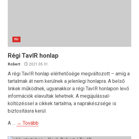
Hír
Régi TavIR honlap
Robert
2021.05.31.
A régi TavIR honlap elérhetősége megváltozott – amíg a
tartalmak át nem kerülnek a jelenlegi honlapra. A belső
linkek működnek, ugyanakkor a régi TavIR honlapon levő
információk elavultak lehetnek. A megújulással-
költözéssel a cikkek tartalma, a naprakészsége is
biztosításra kerül.
A …
→ Tovább