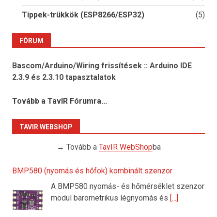
Tippek-trükkök (ESP8266/ESP32)
(5)
FÓRUM
Bascom/Arduino/Wiring frissítések :: Arduino IDE
2.3.9 és 2.3.10 tapasztalatok
Tovább a TavIR Fórumra...
TAVIR WEBSHOP
→ Tovább a
TavIR WebShop
ba
BMP580 (nyomás és hőfok) kombinált szenzor
A BMP580 nyomás- és hőmérséklet szenzor
modul barometrikus légnyomás és
[...]