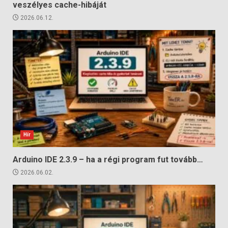
veszélyes cache-hibáját
2026.06.12.
Hír
Arduino IDE 2.3.9 – ha a régi program fut tovább…
2026.06.02.