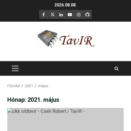
Skip
2026.08.08.
to
F
X
LinkedIn
YouTube
Instagram
GitHub
content
PRIMARY
MENU
Főoldal
2021
május
Hónap:
2021. május