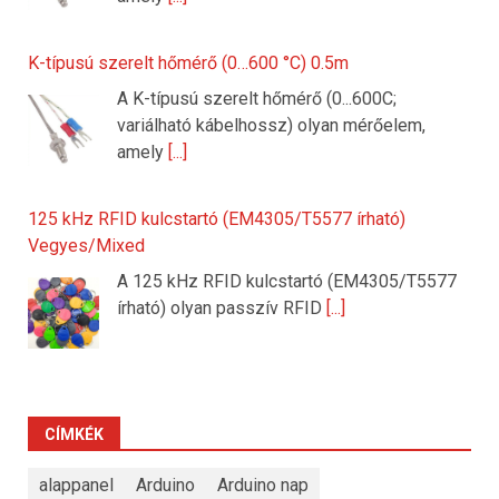
K-típusú szerelt hőmérő (0…600 °C) 0.5m
A K-típusú szerelt hőmérő (0...600C;
variálható kábelhossz) olyan mérőelem,
amely
[...]
125 kHz RFID kulcstartó (EM4305/T5577 írható)
Vegyes/Mixed
A 125 kHz RFID kulcstartó (EM4305/T5577
írható) olyan passzív RFID
[...]
CÍMKÉK
alappanel
Arduino
Arduino nap