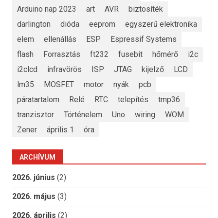
Arduino nap 2023
art
AVR
biztosíték
darlington
dióda
eeprom
egyszerű elektronika
elem
ellenállás
ESP
Espressif Systems
flash
Forrasztás
ft232
fusebit
hőmérő
i2c
i2clcd
infravörös
ISP
JTAG
kijelző
LCD
lm35
MOSFET
motor
nyák
pcb
páratartalom
Relé
RTC
telepítés
tmp36
tranzisztor
Történelem
Uno
wiring
WOM
Zener
április 1
óra
ARCHÍVUM
2026. június
(2)
2026. május
(3)
2026. április
(2)