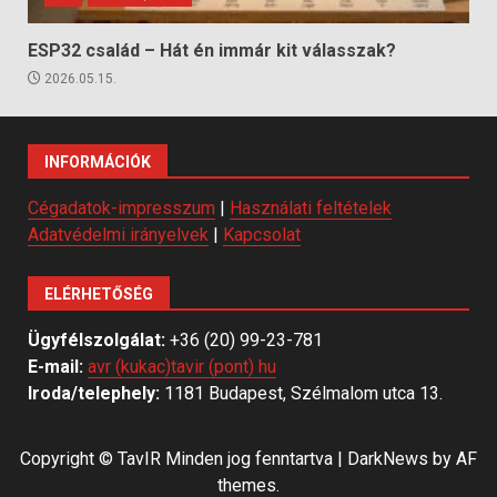
ESP32 család – Hát én immár kit válasszak?
2026.05.15.
INFORMÁCIÓK
Cégadatok-impresszum
|
Használati feltételek
Adatvédelmi irányelvek
|
Kapcsolat
ELÉRHETŐSÉG
Ügyfélszolgálat:
+36 (20) 99-23-781
E-mail:
avr (kukac)tavir (pont) hu
Iroda/telephely:
1181 Budapest, Szélmalom utca 13.
Copyright © TavIR Minden jog fenntartva
|
DarkNews
by AF
themes.