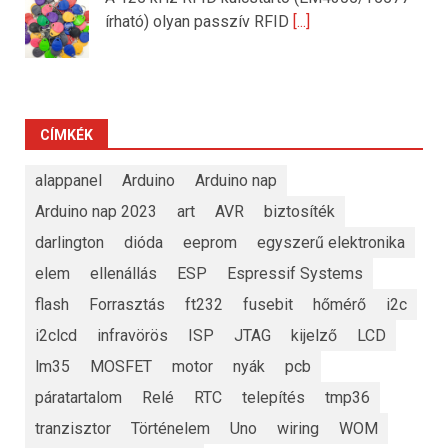
írható) olyan passzív RFID
[...]
CÍMKÉK
alappanel
Arduino
Arduino nap
Arduino nap 2023
art
AVR
biztosíték
darlington
dióda
eeprom
egyszerű elektronika
elem
ellenállás
ESP
Espressif Systems
flash
Forrasztás
ft232
fusebit
hőmérő
i2c
i2clcd
infravörös
ISP
JTAG
kijelző
LCD
lm35
MOSFET
motor
nyák
pcb
páratartalom
Relé
RTC
telepítés
tmp36
tranzisztor
Történelem
Uno
wiring
WOM