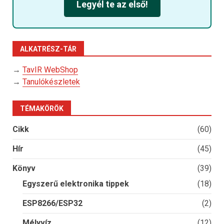
Legyél te az első!
ALKATRÉSZ-TÁR
→
TavIR WebShop
→
Tanulókészletek
TÉMAKÖRÖK
Cikk
(60)
Hír
(45)
Könyv
(39)
Egyszerű elektronika tippek
(18)
ESP8266/ESP32
(2)
Mélyvíz
(12)