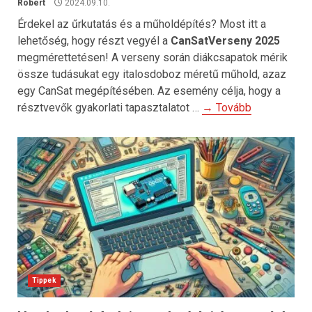
Robert
2024.09.10.
Érdekel az űrkutatás és a műholdépítés? Most itt a
lehetőség, hogy részt vegyél a
CanSatVerseny 2025
megmérettetésen! A verseny során diákcsapatok mérik
össze tudásukat egy italosdoboz méretű műhold, azaz
egy CanSat megépítésében. Az esemény célja, hogy a
résztvevők gyakorlati tapasztalatot …
→ Tovább
Tippek