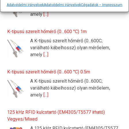
A K-típusú szerelt hőmérő (0...600C;
Adatvédelmi irányelvek
Adatvédelmi irányelvek
Cégadatok – Impresszum
variálható kábelhossz) olyan mérőelem,
amely
[...]
K-típusú szerelt hőmérő (0…600 °C) 1m
A K-típusú szerelt hőmérő (0...600C;
variálható kábelhossz) olyan mérőelem,
amely
[...]
K-típusú szerelt hőmérő (0…600 °C) 0.5m
A K-típusú szerelt hőmérő (0...600C;
variálható kábelhossz) olyan mérőelem,
amely
[...]
125 kHz RFID kulcstartó (EM4305/T5577 írható)
Vegyes/Mixed
A 125 kHz RFID kulcstartó (EM4305/T5577