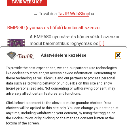
TAVIR WEBSHOP
→ Tovább a
TavIR WebShop
ba
BMP580 (nyomás és hőfok) kombinált szenzor
A BMP580 nyomás- és hőmérséklet szenzor
modul barometrikus légnyomás és
[...]
Adatvédelem kezelése
HELTEC - WiFi LoRa 32 V4 műanyag ház - 14500
To provide the best experiences, we and our partners use technologies
like cookies to store and/or access device information. Consenting to
akkutartóval Kék
these technologies will allow us and our partners to process personal
A Heltec WiFi LoRa 32 V4 műanyag ház
data such as browsing behavior or unique IDs on this site and show
(non-) personalized ads. Not consenting or withdrawing consent, may
14500 akkutartóval
[...]
adversely affect certain features and functions.
Click below to consent to the above or make granular choices. Your
choices will be applied to this site only. You can change your settings at
any time, including withdrawing your consent, by using the toggles on
HELTEC - WiFi LoRa 32 V4 műanyag ház - 14500
the Cookie Policy, or by clicking on the manage consent button at the
akkutartóval Piros
bottom of the screen.