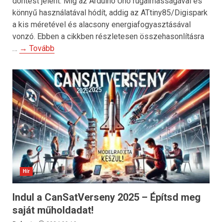
döntést jelent. Míg az Arduino Uno rugalmasságával és
könnyű használatával hódít, addig az ATtiny85/Digispark
a kis méretével és alacsony energiafogyasztásával
vonzó. Ebben a cikkben részletesen összehasonlításra
…
→ Tovább
Hír
Indul a CanSatVerseny 2025 – Építsd meg
saját műholdadat!