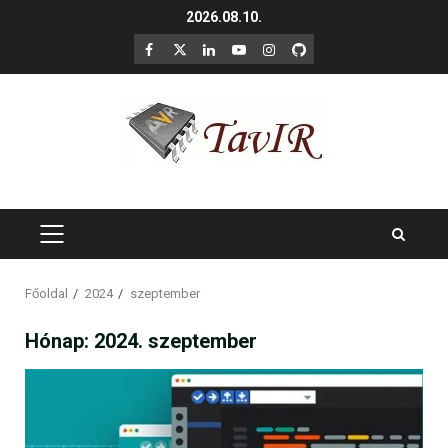
Skip
2026.08.10.
to
F
X
LinkedIn
YouTube
Instagram
GitHub
content
PRIMARY
MENU
Főoldal
2024
szeptember
Hónap:
2024. szeptember