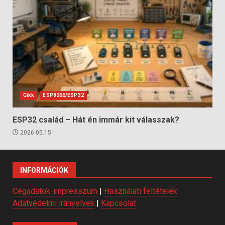
Cikk
ESP8266/ESP32
ESP32 család – Hát én immár kit válasszak?
2026.05.15.
INFORMÁCIÓK
Cégadatok-impresszum
|
Használati feltételek
Adatvédelmi irányelvek
|
Kapcsolat