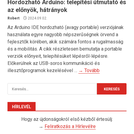
Hordozható Arduino: telepítési útmutató és
az előnyök, hátrányok
Robert
2024.09.02.
Az Arduino IDE hordozható (avagy portable) verziójának
használata egyre nagyobb népszerűségnek örvend a
fejlesztők körében, akik számára fontos a rugalmasság
és a mobilitás. A cikk részletesen bemutatja a portable
verziók előnyeit, telepítésüket lépésről-lépésre.
Előkerülnek az USB-soros kommunikáció és
illesztőprogramok kezelésével …
→ Tovább
Keresés:
HÍRLEVÉL
Hogy az újdonságokról első kézből értesülj:
→
Feliratkozás a Hírlevélre