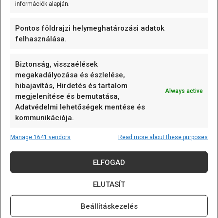
információk alapján.
A ESP32/D1 mini - ESP32-C3-MINI-1
WiFi/Bluetooth alappanel olyan D1 mini
[...]
Pontos földrajzi helymeghatározási adatok
felhasználása.
Biztonság, visszaélések
125 kHz RFID kulcstartó (EM4305/T5577 írható) Fehér
megakadályozása és észlelése,
A 125 kHz RFID kulcstartó (EM4305/T5577
hibajavítás, Hirdetés és tartalom
Always active
írható) olyan passzív RFID
[...]
megjelenítése és bemutatása,
Adatvédelmi lehetőségek mentése és
kommunikációja.
Mozgásérzékelős MP3 lejátszó (Waytronic - WT-M12)
Manage 1641 vendors
Read more about these purposes
A Mozgásérzékelős MP3 lejátszó
ELFOGAD
(Waytronic - WT-M12) önálló,
mozgásérzékelésre induló
[...]
ELUTASÍT
K-típusú szerelt hőmérő (0…600 °C) 3m
Beállításkezelés