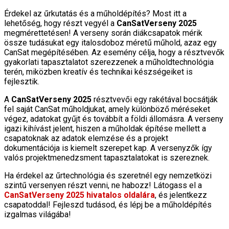
Érdekel az űrkutatás és a műholdépítés? Most itt a
lehetőség, hogy részt vegyél a
CanSatVerseny 2025
megmérettetésen! A verseny során diákcsapatok mérik
össze tudásukat egy italosdoboz méretű műhold, azaz egy
CanSat megépítésében. Az esemény célja, hogy a résztvevők
gyakorlati tapasztalatot szerezzenek a műholdtechnológia
terén, miközben kreatív és technikai készségeiket is
fejlesztik.
A
CanSatVerseny 2025
résztvevői egy rakétával bocsátják
fel saját CanSat műholdjukat, amely különböző méréseket
végez, adatokat gyűjt és továbbít a földi állomásra. A verseny
igazi kihívást jelent, hiszen a műholdak építése mellett a
csapatoknak az adatok elemzése és a projekt
dokumentációja is kiemelt szerepet kap. A versenyzők így
valós projektmenedzsment tapasztalatokat is szereznek.
Ha érdekel az űrtechnológia és szeretnél egy nemzetközi
szintű versenyen részt venni, ne habozz! Látogass el a
CanSatVerseny 2025 hivatalos oldalára
, és jelentkezz
csapatoddal! Fejleszd tudásod, és lépj be a műholdépítés
izgalmas világába!