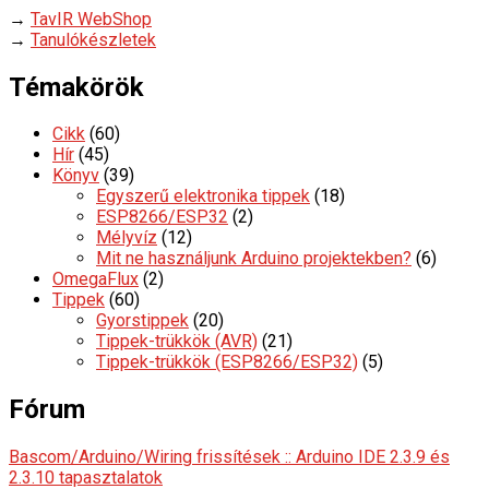
→
TavIR WebShop
→
Tanulókészletek
Témakörök
Cikk
(60)
Hír
(45)
Könyv
(39)
Egyszerű elektronika tippek
(18)
ESP8266/ESP32
(2)
Mélyvíz
(12)
Mit ne használjunk Arduino projektekben?
(6)
OmegaFlux
(2)
Tippek
(60)
Gyorstippek
(20)
Tippek-trükkök (AVR)
(21)
Tippek-trükkök (ESP8266/ESP32)
(5)
Fórum
Bascom/Arduino/Wiring frissítések :: Arduino IDE 2.3.9 és
2.3.10 tapasztalatok