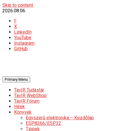
Skip to content
2026.08.06.
F
X
LinkedIn
YouTube
Instagram
GitHub
Primary Menu
TavIR Tudástár
TavIR WebShop
TavIR Fórum
Hírek
Könyvek
Egyszerű elektronika – Kezdőlap
ESP8266/ESP32
Tippek