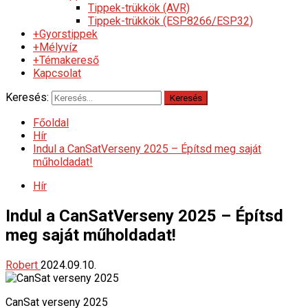
Tippek-trükkök (AVR)
Tippek-trükkök (ESP8266/ESP32)
+Gyorstippek
+Mélyvíz
+Témakereső
Kapcsolat
Keresés:
Főoldal
Hír
Indul a CanSatVerseny 2025 – Építsd meg saját
műholdadat!
Hír
Indul a CanSatVerseny 2025 – Építsd
meg saját műholdadat!
Robert
2024.09.10.
CanSat verseny 2025