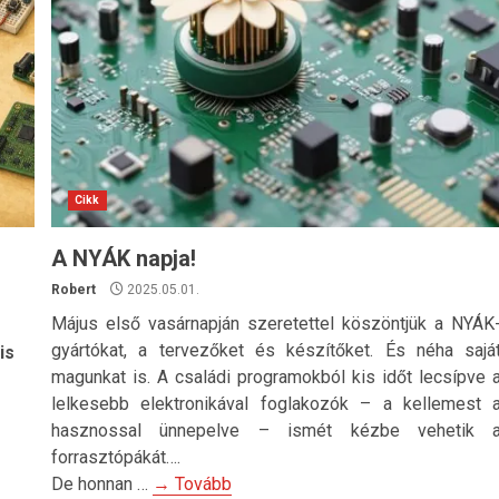
Cikk
A NYÁK napja!
Robert
2025.05.01.
Május első vasárnapján szeretettel köszöntjük a NYÁK
gyártókat, a tervezőket és készítőket. És néha sajá
is
magunkat is. A családi programokból kis időt lecsípve 
lelkesebb elektronikával foglakozók – a kellemest 
hasznossal ünnepelve – ismét kézbe vehetik 
forrasztópákát….
De honnan …
→ Tovább