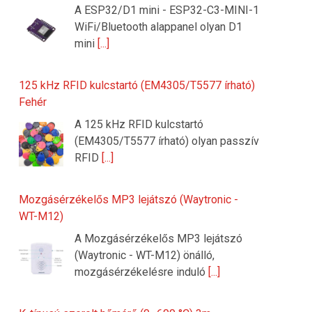
A ESP32/D1 mini - ESP32-C3-MINI-1
WiFi/Bluetooth alappanel olyan D1
mini
[...]
125 kHz RFID kulcstartó (EM4305/T5577 írható)
Fehér
A 125 kHz RFID kulcstartó
(EM4305/T5577 írható) olyan passzív
RFID
[...]
Mozgásérzékelős MP3 lejátszó (Waytronic -
WT-M12)
A Mozgásérzékelős MP3 lejátszó
(Waytronic - WT-M12) önálló,
mozgásérzékelésre induló
[...]