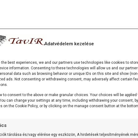
Adatvédelem kezelése
e the best experiences, we and our partners use technologies like cookies to stor
vice information. Consenting to these technologies will allow us and our partner
ersonal data such as browsing behavior or unique IDs on this site and show (non-
zed ads. Not consenting or withdrawing consent, may adversely affect certain fe
ions.
w to consent to the above or make granular choices. Your choices will be applied 
. You can change your settings at any time, including withdrawing your consent, b
es on the Cookie Policy, or by clicking on the manage consent button at the bottom
tics
ciók tárolása és/vagy elérése egy eszközön, A hirdetések teljesítményének mér