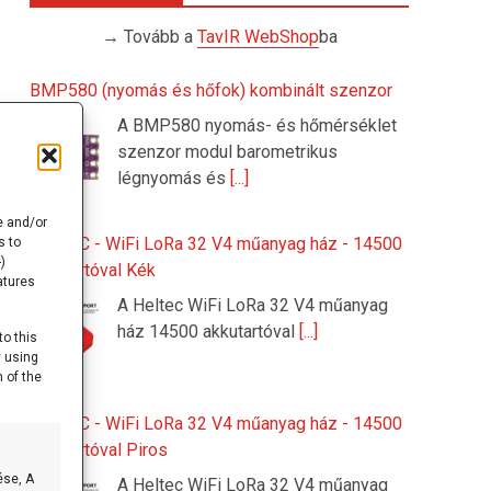
→ Tovább a
TavIR WebShop
ba
BMP580 (nyomás és hőfok) kombinált szenzor
A BMP580 nyomás- és hőmérséklet
szenzor modul barometrikus
légnyomás és
[...]
e and/or
HELTEC - WiFi LoRa 32 V4 műanyag ház - 14500
s to
)
akkutartóval Kék
atures
A Heltec WiFi LoRa 32 V4 műanyag
ház 14500 akkutartóval
[...]
to this
y using
 of the
HELTEC - WiFi LoRa 32 V4 műanyag ház - 14500
akkutartóval Piros
ése, A
A Heltec WiFi LoRa 32 V4 műanyag