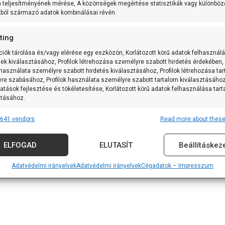
m teljesítményének mérése, A közönségek megértése statisztikák vagy különböz
kból származó adatok kombinálásai révén.
ting
ciók tárolása és/vagy elérése egy eszközön, Korlátozott körű adatok felhasznál
sek kiválasztásához, Profilok létrehozása személyre szabott hirdetés érdekében,
 használata személyre szabott hirdetés kiválasztásához, Profilok létrehozása ta
re szabásához, Profilok használata személyre szabott tartalom kiválasztásához
atások fejlesztése és tökéletesítése, Korlátozott körű adatok felhasználása tar
ztásához.
641 vendors
Read more about these
res
Alway
tforrásokból származó adatok párosítása és kombinálása, Különböző
ELFOGAD
ELUTASÍT
Beállításkez
k összekapcsolása, Eszközök azonosítása automatikusan továbbított
iók alapján.
Adatvédelmi irányelvek
Adatvédelmi irányelvek
Cégadatok – Impresszum
 földrajzi helymeghatározási adatok felhasználása.
nság, visszaélések megakadályozása és észlelése,
vítás, Hirdetés és tartalom megjelenítése és bemutatása,
Alway