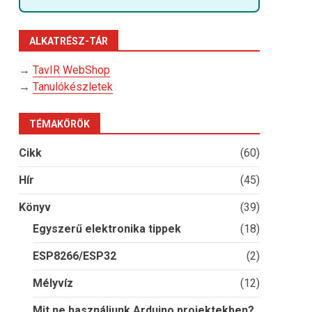
ALKATRÉSZ-TÁR
→
TavIR WebShop
→
Tanulókészletek
TÉMAKÖRÖK
Cikk
(60)
Hír
(45)
Könyv
(39)
Egyszerű elektronika tippek
(18)
ESP8266/ESP32
(2)
Mélyvíz
(12)
Mit ne használjunk Arduino projektekben?