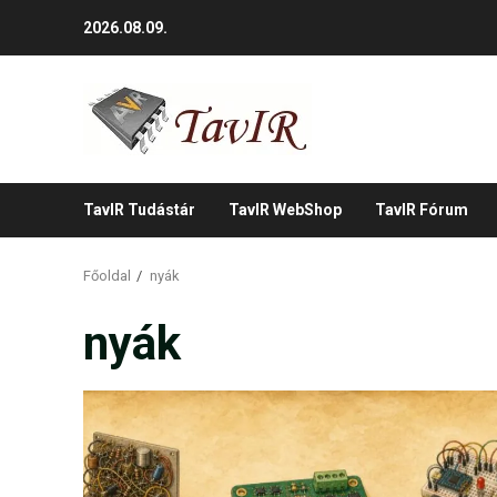
Skip
2026.08.09.
to
content
TavIR Tudástár
TavIR WebShop
TavIR Fórum
Főoldal
nyák
nyák