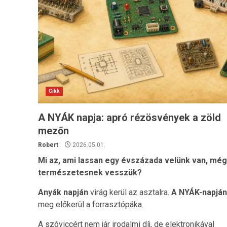
Cikk
A NYÁK napja: apró rézösvények a zöld
mezőn
Robert
2026.05.01.
Mi az, ami lassan egy évszázada velünk van, még
természetesnek vesszük?
Anyák napján
virág kerül az asztalra.
A NYÁK-napján
meg előkerül a forrasztópáka.
A szóviccért nem jár irodalmi díj, de elektronikával