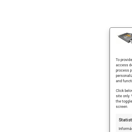
To provid
access de
process p
personali
and funct
Click belo
site only
the toggl
screen.
Statis
Informá