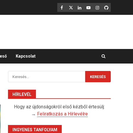
F
X
LinkedIn
YouTube
Instagram
GitHub
eső
Kapcsolat
Keresés:
HÍRLEVÉL
Hogy az újdonságokról első kézből értesülj:
→
Feliratkozás a Hírlevélre
INGYENES TANFOLYAM