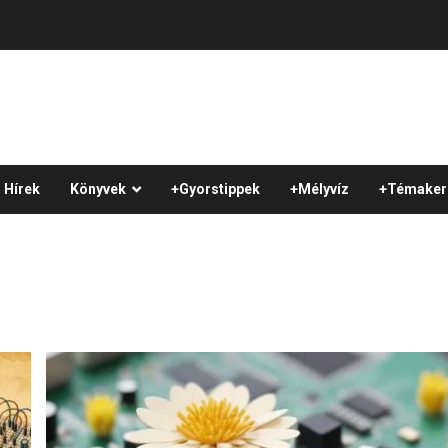
Hírek
Könyvek
+Gyorstippek
+Mélyvíz
+Témaker