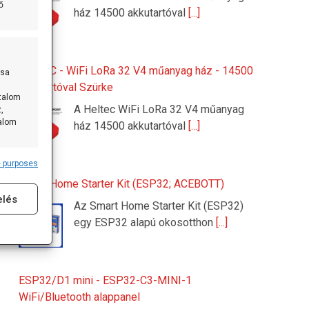
ő
ház 14500 akkutartóval
[...]
HELTEC - WiFi LoRa 32 V4 műanyag ház - 14500
ása
akkutartóval Szürke
rtalom
A Heltec WiFi LoRa 32 V4 műanyag
,
talom
ház 14500 akkutartóval
[...]
 purposes
s active
Smart Home Starter Kit (ESP32; ACEBOTT)
elés
Az Smart Home Starter Kit (ESP32)
egy ESP32 alapú okosotthon
[...]
ESP32/D1 mini - ESP32-C3-MINI-1
WiFi/Bluetooth alappanel
s active