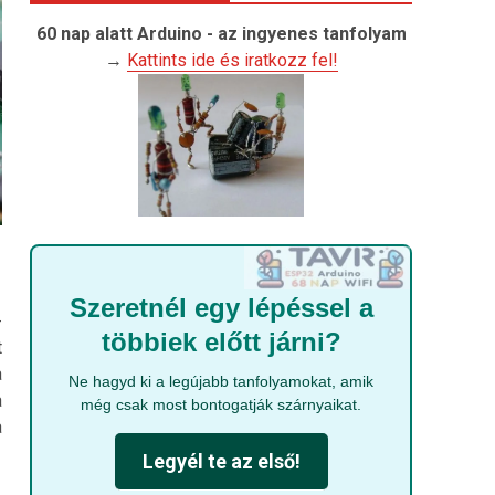
60 nap alatt Arduino - az ingyenes tanfolyam
→
Kattints ide és iratkozz fel!
Szeretnél egy lépéssel a
-
többiek előtt járni?
t
a
Ne hagyd ki a legújabb tanfolyamokat, amik
a
még csak most bontogatják szárnyaikat.
a
Legyél te az első!