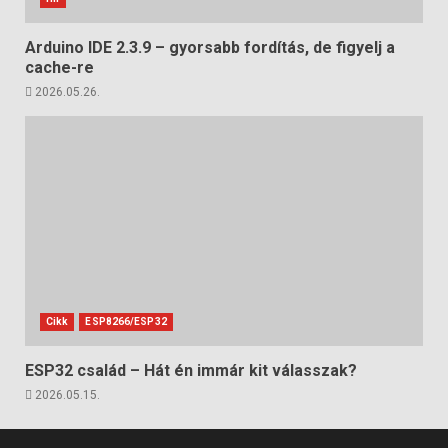
Arduino IDE 2.3.9 – gyorsabb fordítás, de figyelj a
cache-re
2026.05.26.
Cikk
ESP8266/ESP32
ESP32 család – Hát én immár kit válasszak?
2026.05.15.