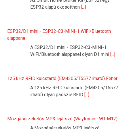
Az Smart Home Starter Kit (ESP32) egy
ESP32 alapú okosotthon
[...]
ESP32/D1 mini - ESP32-C3-MINI-1 WiFi/Bluetooth
alappanel
A ESP32/D1 mini - ESP32-C3-MINI-1
WiFi/Bluetooth alappanel olyan D1 mini
[...]
125 kHz RFID kulcstartó (EM4305/T5577 írható) Fehér
A 125 kHz RFID kulcstartó (EM4305/T5577
írható) olyan passzív RFID
[...]
Mozgásérzékelős MP3 lejátszó (Waytronic - WT-M12)
A Mozgásérzékelős MP3 lejátszó