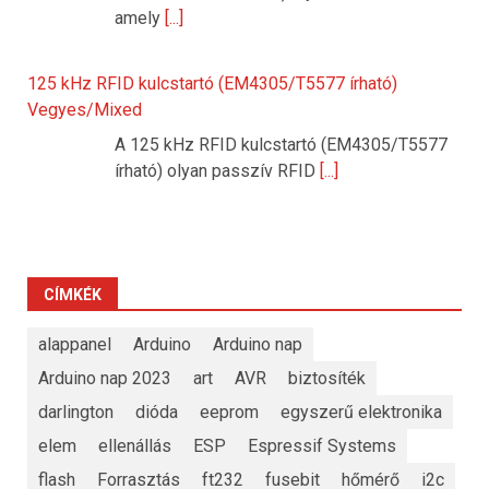
amely
[...]
125 kHz RFID kulcstartó (EM4305/T5577 írható)
Vegyes/Mixed
A 125 kHz RFID kulcstartó (EM4305/T5577
írható) olyan passzív RFID
[...]
CÍMKÉK
alappanel
Arduino
Arduino nap
Arduino nap 2023
art
AVR
biztosíték
darlington
dióda
eeprom
egyszerű elektronika
elem
ellenállás
ESP
Espressif Systems
flash
Forrasztás
ft232
fusebit
hőmérő
i2c