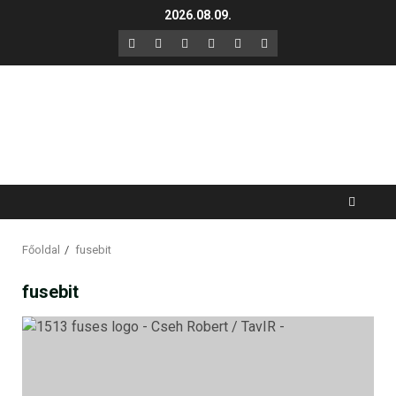
Skip
2026.08.09.
to
F
X
LinkedIn
YouTube
Instagram
GitHub
content
Főoldal
fusebit
fusebit