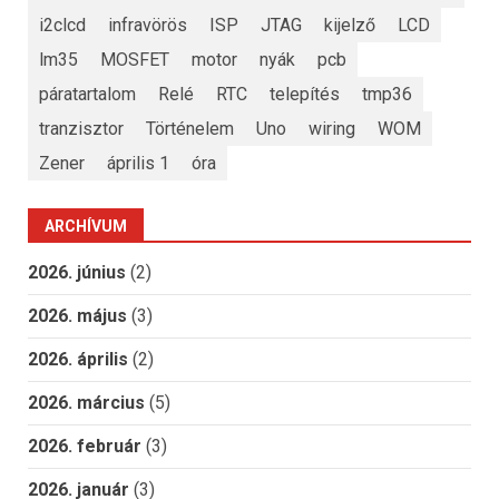
i2clcd
infravörös
ISP
JTAG
kijelző
LCD
lm35
MOSFET
motor
nyák
pcb
páratartalom
Relé
RTC
telepítés
tmp36
tranzisztor
Történelem
Uno
wiring
WOM
Zener
április 1
óra
ARCHÍVUM
2026. június
(2)
2026. május
(3)
2026. április
(2)
2026. március
(5)
2026. február
(3)
2026. január
(3)