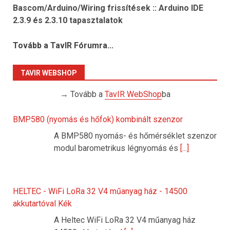
Bascom/Arduino/Wiring frissítések :: Arduino IDE
2.3.9 és 2.3.10 tapasztalatok
Tovább a TavIR Fórumra...
TAVIR WEBSHOP
→ Tovább a
TavIR WebShop
ba
BMP580 (nyomás és hőfok) kombinált szenzor
A BMP580 nyomás- és hőmérséklet szenzor
modul barometrikus légnyomás és
[...]
HELTEC - WiFi LoRa 32 V4 műanyag ház - 14500
akkutartóval Kék
A Heltec WiFi LoRa 32 V4 műanyag ház