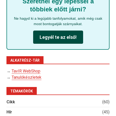
Szeretnél egy lépéssel a
többiek előtt járni?
Ne hagyd ki a legújabb tanfolyamokat, amik még csak
most bontogatják szárnyaikat.
Legyél te az első!
ALKATRÉSZ-TÁR
→
TavIR WebShop
→
Tanulókészletek
TÉMAKÖRÖK
Cikk
(60)
Hír
(45)