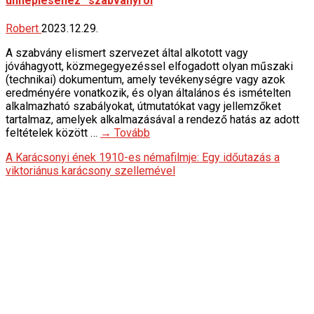
ünnepléséhez” szabványról
Robert
2023.12.29.
A szabvány elismert szervezet által alkotott vagy
jóváhagyott, közmegegyezéssel elfogadott olyan műszaki
(technikai) dokumentum, amely tevékenységre vagy azok
eredményére vonatkozik, és olyan általános és ismételten
alkalmazható szabályokat, útmutatókat vagy jellemzőket
tartalmaz, amelyek alkalmazásával a rendező hatás az adott
feltételek között …
→ Tovább
A Karácsonyi ének 1910-es némafilmje: Egy időutazás a
viktoriánus karácsony szellemével