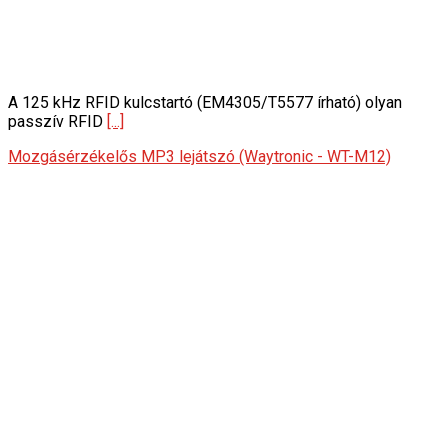
A 125 kHz RFID kulcstartó (EM4305/T5577 írható) olyan
passzív RFID
[...]
Mozgásérzékelős MP3 lejátszó (Waytronic - WT-M12)