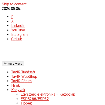
Skip to content
2026.08.06.
F
X
LinkedIn
YouTube
Instagram
GitHub
Primary Menu
TavIR Tudástár
TavIR WebShop
TavIR Fórum
Hírek
Könyvek
Egyszerű elektronika – Kezdőlap
ESP8266/ESP32
Tippek