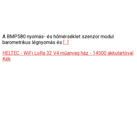
A BMP580 nyomás- és hőmérséklet szenzor modul
barometrikus légnyomás és
[...]
HELTEC - WiFi LoRa 32 V4 műanyag ház - 14500 akkutartóval
Kék