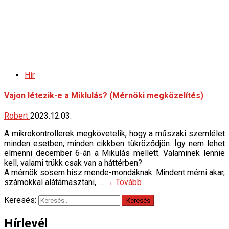
Hír
Vajon létezik-e a Miklulás? (Mérnöki megközelítés)
Robert
2023.12.03.
A mikrokontrollerek megkövetelik, hogy a műszaki szemlélet
minden esetben, minden cikkben tükröződjön. Így nem lehet
elmenni december 6-án a Mikulás mellett. Valaminek lennie
kell, valami trükk csak van a háttérben?
A mérnök sosem hisz mende-mondáknak. Mindent mérni akar,
számokkal alátámasztani, …
→ Tovább
Keresés:
Hírlevél