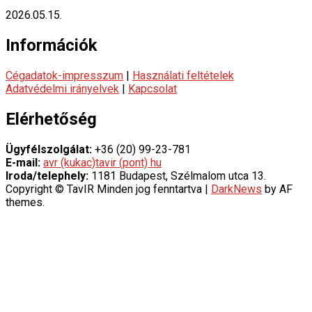
2026.05.15.
Információk
Cégadatok-impresszum
|
Használati feltételek
Adatvédelmi irányelvek
|
Kapcsolat
Elérhetőség
Ügyfélszolgálat:
+36 (20) 99-23-781
E-mail:
avr (kukac)tavir (pont) hu
Iroda/telephely:
1181 Budapest, Szélmalom utca 13.
Copyright © TavIR Minden jog fenntartva
|
DarkNews
by AF
themes.