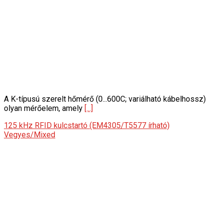
A K-típusú szerelt hőmérő (0...600C; variálható kábelhossz)
olyan mérőelem, amely
[...]
125 kHz RFID kulcstartó (EM4305/T5577 írható)
Vegyes/Mixed