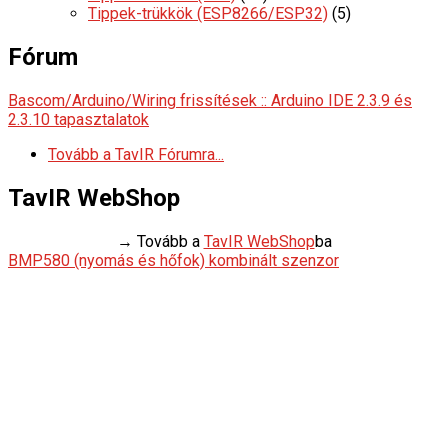
Tippek-trükkök (ESP8266/ESP32)
(5)
Fórum
Bascom/Arduino/Wiring frissítések :: Arduino IDE 2.3.9 és
2.3.10 tapasztalatok
Tovább a TavIR Fórumra...
TavIR WebShop
→ Tovább a
TavIR WebShop
ba
BMP580 (nyomás és hőfok) kombinált szenzor