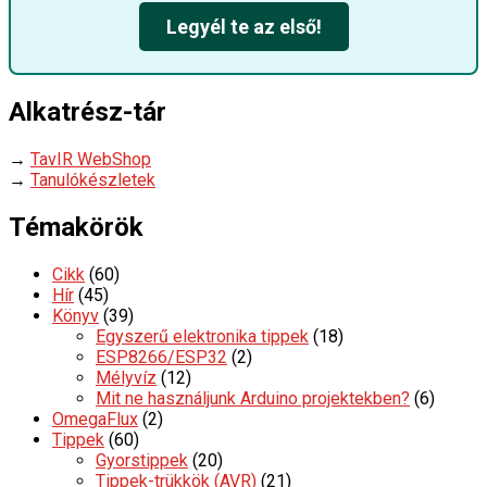
Legyél te az első!
Alkatrész-tár
→
TavIR WebShop
→
Tanulókészletek
Témakörök
Cikk
(60)
Hír
(45)
Könyv
(39)
Egyszerű elektronika tippek
(18)
ESP8266/ESP32
(2)
Mélyvíz
(12)
Mit ne használjunk Arduino projektekben?
(6)
OmegaFlux
(2)
Tippek
(60)
Gyorstippek
(20)
Tippek-trükkök (AVR)
(21)