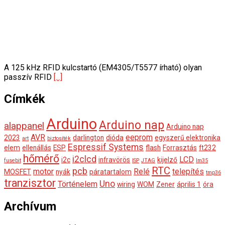
A 125 kHz RFID kulcstartó (EM4305/T5577 írható) olyan
passzív RFID
[...]
Címkék
Arduino
Arduino nap
alappanel
Arduino nap
AVR
eeprom
2023
darlington
dióda
egyszerű elektronika
art
biztosíték
Espressif Systems
elem
ellenállás
ESP
flash
Forrasztás
ft232
hőmérő
i2clcd
LCD
i2c
infravörös
kijelző
fusebit
ISP
JTAG
lm35
RTC
pcb
motor
Relé
telepítés
MOSFET
nyák
páratartalom
tmp36
tranzisztor
Uno
Történelem
wiring
WOM
Zener
április 1
óra
Archívum