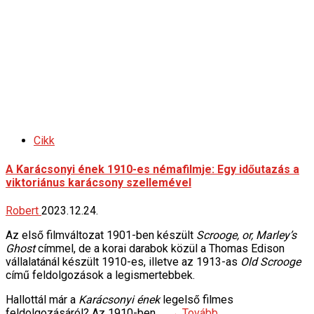
Cikk
A Karácsonyi ének 1910-es némafilmje: Egy időutazás a
viktoriánus karácsony szellemével
Robert
2023.12.24.
Az első filmváltozat 1901-ben készült
Scrooge, or, Marley’s
Ghost
címmel, de a korai darabok közül a Thomas Edison
vállalatánál készült 1910-es, illetve az 1913-as
Old Scrooge
című feldolgozások a legismertebbek.
Hallottál már a
Karácsonyi ének
legelső filmes
feldolgozásáról? Az 1910-ben …
→ Tovább