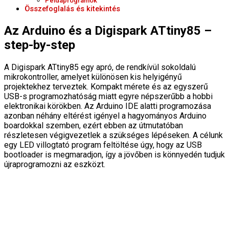
Példaprogramok
Összefoglalás és kitekintés
Az Arduino és a Digispark ATtiny85 –
step-by-step
A Digispark ATtiny85 egy apró, de rendkívül sokoldalú
mikrokontroller, amelyet különösen kis helyigényű
projektekhez terveztek. Kompakt mérete és az egyszerű
USB-s programozhatóság miatt egyre népszerűbb a hobbi
elektronikai körökben. Az Arduino IDE alatti programozása
azonban néhány eltérést igényel a hagyományos Arduino
boardokkal szemben, ezért ebben az útmutatóban
részletesen végigvezetlek a szükséges lépéseken. A célunk
egy LED villogtató program feltöltése úgy, hogy az USB
bootloader is megmaradjon, így a jövőben is könnyedén tudjuk
újraprogramozni az eszközt.