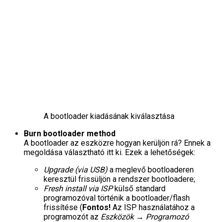
A bootloader kiadásának kiválasztása
Burn bootloader method
A bootloader az eszközre hogyan kerüljön rá? Ennek a
megoldása választható itt ki. Ezek a lehetőségek:
Upgrade (via USB)
a meglevő bootloaderen
keresztül frissüljön a rendszer bootloadere;
Fresh install via ISP
külső standard
programozóval történik a bootloader/flash
frissítése (
Fontos!
Az ISP használatához a
programozót az
Eszközök → Programozó