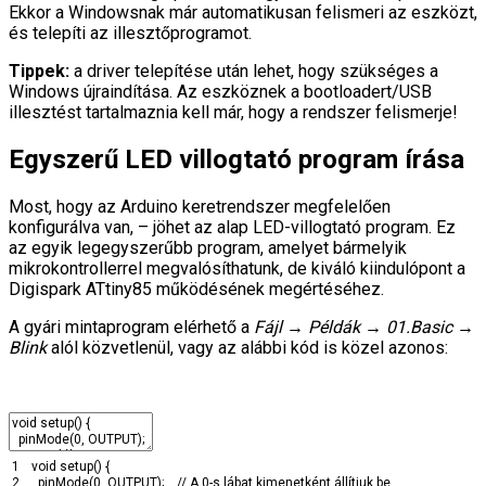
Ekkor a Windowsnak már automatikusan felismeri az eszközt,
és telepíti az illesztőprogramot.
Tippek:
a driver telepítése után lehet, hogy szükséges a
Windows újraindítása. Az eszköznek a bootloadert/USB
illesztést tartalmaznia kell már, hogy a rendszer felismerje!
Egyszerű LED villogtató program írása
Most, hogy az Arduino keretrendszer megfelelően
konfigurálva van, – jöhet az alap LED-villogtató program. Ez
az egyik legegyszerűbb program, amelyet bármelyik
mikrokontrollerrel megvalósíthatunk, de kiváló kiindulópont a
Digispark ATtiny85 működésének megértéséhez.
A gyári mintaprogram elérhető a
Fájl → Példák → 01.Basic →
Blink
alól közvetlenül, vagy az alábbi kód is közel azonos:
1
void
setup
(
)
{
2
pinMode
(
0
,
OUTPUT
)
;
// A 0-s lábat kimenetként állítjuk be