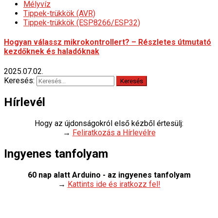
Mélyvíz
Tippek-trükkök (AVR)
Tippek-trükkök (ESP8266/ESP32)
Hogyan válassz mikrokontrollert? – Részletes útmutató
kezdőknek és haladóknak
2025.07.02.
Keresés:
Hírlevél
Hogy az újdonságokról első kézből értesülj:
→
Feliratkozás a Hírlevélre
Ingyenes tanfolyam
60 nap alatt Arduino - az ingyenes tanfolyam
→
Kattints ide és iratkozz fel!