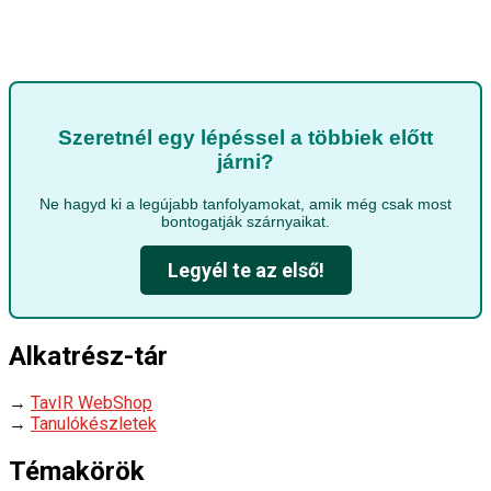
Szeretnél egy lépéssel a többiek előtt
járni?
Ne hagyd ki a legújabb tanfolyamokat, amik még csak most
bontogatják szárnyaikat.
Legyél te az első!
Alkatrész-tár
→
TavIR WebShop
→
Tanulókészletek
Témakörök