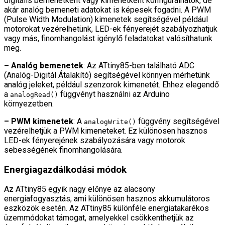
digitális bemenetként vagy kimenetként konfigurálhatók, de
akár analóg bemeneti adatokat is képesek fogadni. A PWM
(Pulse Width Modulation) kimenetek segítségével például
motorokat vezérelhetünk, LED-ek fényerejét szabályozhatjuk
vagy más, finomhangolást igénylő feladatokat valósíthatunk
meg.
– Analóg bemenetek
: Az ATtiny85-ben található ADC
(Analóg-Digitál Átalakító) segítségével könnyen mérhetünk
analóg jeleket, például szenzorok kimenetét. Ehhez elegendő
a
függvényt használni az Arduino
analogRead()
környezetben.
– PWM kimenetek
: A
függvény segítségével
analogWrite()
vezérelhetjük a PWM kimeneteket. Ez különösen hasznos
LED-ek fényerejének szabályozására vagy motorok
sebességének finomhangolására.
Energiagazdálkodási módok
Az ATtiny85 egyik nagy előnye az alacsony
energiafogyasztás, ami különösen hasznos akkumulátoros
eszközök esetén. Az ATtiny85 különféle energiatakarékos
üzemmódokat támogat, amelyekkel csökkenthetjük az