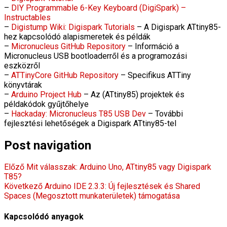
–
DIY Programmable 6-Key Keyboard (DigiSpark) –
Instructables
–
Digistump Wiki: Digispark Tutorials
– A Digispark ATtiny85-
hez kapcsolódó alapismeretek és példák
–
Micronucleus GitHub Repository
– Információ a
Micronucleus USB bootloaderről és a programozási
eszközről
–
ATTinyCore GitHub Repository
– Specifikus ATTiny
könyvtárak
–
Arduino Project Hub
– Az (ATtiny85) projektek és
példakódok gyűjtőhelye
–
Hackaday: Micronucleus T85 USB Dev
– További
fejlesztési lehetőségek a Digispark ATtiny85-tel
Post navigation
Előző
Mit válasszak: Arduino Uno, ATtiny85 vagy Digispark
T85?
Következő
Arduino IDE 2.3.3: Új fejlesztések és Shared
Spaces (Megosztott munkaterületek) támogatása
Kapcsolódó anyagok