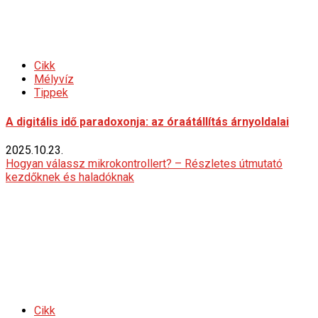
Cikk
Mélyvíz
Tippek
A digitális idő paradoxonja: az óraátállítás árnyoldalai
2025.10.23.
Hogyan válassz mikrokontrollert? – Részletes útmutató
kezdőknek és haladóknak
Cikk