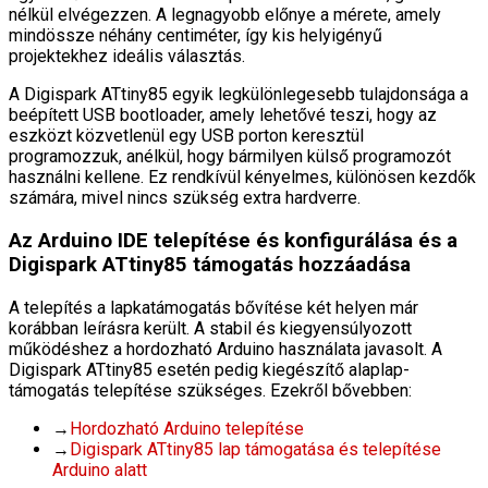
nélkül elvégezzen. A legnagyobb előnye a mérete, amely
mindössze néhány centiméter, így kis helyigényű
projektekhez ideális választás.
A Digispark ATtiny85 egyik legkülönlegesebb tulajdonsága a
beépített USB bootloader, amely lehetővé teszi, hogy az
eszközt közvetlenül egy USB porton keresztül
programozzuk, anélkül, hogy bármilyen külső programozót
használni kellene. Ez rendkívül kényelmes, különösen kezdők
számára, mivel nincs szükség extra hardverre.
Az Arduino IDE telepítése és konfigurálása és a
Digispark ATtiny85 támogatás hozzáadása
A telepítés a lapkatámogatás bővítése két helyen már
korábban leírásra került. A stabil és kiegyensúlyozott
működéshez a hordozható Arduino használata javasolt. A
Digispark ATtiny85 esetén pedig kiegészítő alaplap-
támogatás telepítése szükséges. Ezekről bővebben:
→
Hordozható Arduino telepítése
→
Digispark ATtiny85 lap támogatása és telepítése
Arduino alatt