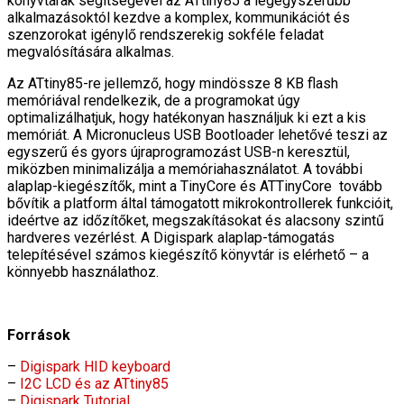
könyvtárak segítségével az ATtiny85 a legegyszerűbb
alkalmazásoktól kezdve a komplex, kommunikációt és
szenzorokat igénylő rendszerekig sokféle feladat
megvalósítására alkalmas.
Az ATtiny85-re jellemző, hogy mindössze 8 KB flash
memóriával rendelkezik, de a programokat úgy
optimalizálhatjuk, hogy hatékonyan használjuk ki ezt a kis
memóriát. A Micronucleus USB Bootloader lehetővé teszi az
egyszerű és gyors újraprogramozást USB-n keresztül,
miközben minimalizálja a memóriahasználatot. A további
alaplap-kiegészítők, mint a TinyCore és ATTinyCore tovább
bővítik a platform által támogatott mikrokontrollerek funkcióit,
ideértve az időzítőket, megszakításokat és alacsony szintű
hardveres vezérlést. A Digispark alaplap-támogatás
telepítésével számos kiegészítő könyvtár is elérhető – a
könnyebb használathoz.
Források
–
Digispark HID keyboard
–
I2C LCD és az ATtiny85
–
Digispark Tutorial