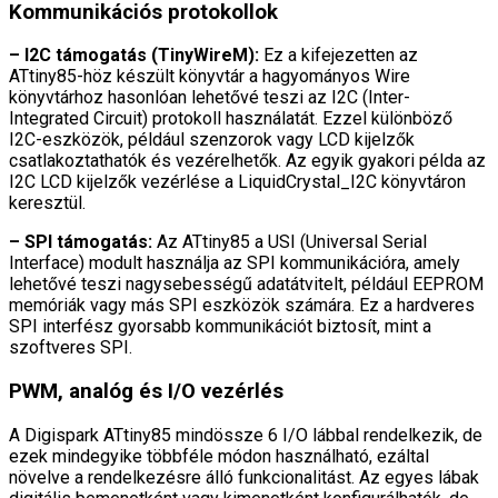
Kommunikációs protokollok
– I2C támogatás (TinyWireM):
Ez a kifejezetten az
ATtiny85-höz készült könyvtár a hagyományos Wire
könyvtárhoz hasonlóan lehetővé teszi az I2C (Inter-
Integrated Circuit) protokoll használatát. Ezzel különböző
I2C-eszközök, például szenzorok vagy LCD kijelzők
csatlakoztathatók és vezérelhetők. Az egyik gyakori példa az
I2C LCD kijelzők vezérlése a LiquidCrystal_I2C könyvtáron
keresztül.
– SPI támogatás:
Az ATtiny85 a USI (Universal Serial
Interface) modult használja az SPI kommunikációra, amely
lehetővé teszi nagysebességű adatátvitelt, például EEPROM
memóriák vagy más SPI eszközök számára. Ez a hardveres
SPI interfész gyorsabb kommunikációt biztosít, mint a
szoftveres SPI.
PWM, analóg és I/O vezérlés
A Digispark ATtiny85 mindössze 6 I/O lábbal rendelkezik, de
ezek mindegyike többféle módon használható, ezáltal
növelve a rendelkezésre álló funkcionalitást. Az egyes lábak