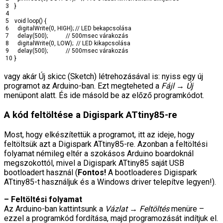
3
}
4
5
void
loop
(
)
{
6
digitalWrite
(
0
,
HIGH
)
;
// LED bekapcsolása
7
delay
(
500
)
;
// 500msec várakozás
8
digitalWrite
(
0
,
LOW
)
;
// LED kikapcsolása
9
delay
(
500
)
;
// 500msec várakozás
10
}
vagy akár Új skicc (Sketch) létrehozásával is: nyiss egy új
programot az Arduino-ban. Ezt megteheted a
Fájl → Új
menüpont alatt. És ide másold be az előző programkódot.
A kód feltöltése a Digispark ATtiny85-re
Most, hogy elkészítettük a programot, itt az ideje, hogy
feltöltsük azt a Digispark ATtiny85-re. Azonban a feltöltési
folyamat némileg eltér a szokásos Arduino boardoknál
megszokottól, mivel a Digispark ATtiny85 saját USB
bootloadert használ (
Fontos!
A bootloaderes Digispark
ATtiny85-t használjuk és a Windows driver telepítve legyen!).
– Feltöltési folyamat
Az Arduino-ban kattintsunk a
Vázlat → Feltöltés
menüre –
ezzel a programkód fordítása, majd programozását indítjuk el.