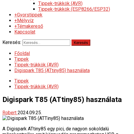
Tippek-trükkök (AVR)
Tippek-trükkök (ESP8266/ESP32)
+Gyorstippek
+Mélyvíz
+Témakereső
Kapcsolat
Keresés:
Főoldal
Tippek
Tippek-trükkök (AVR)
Digispark T85 (ATtiny85) használata
Tippek
Tippek-trükkök (AVR)
Digispark T85 (ATtiny85) használata
Robert
2024.09.25.
A Digispark ATtiny85 egy pici, de nagyon sokoldalú