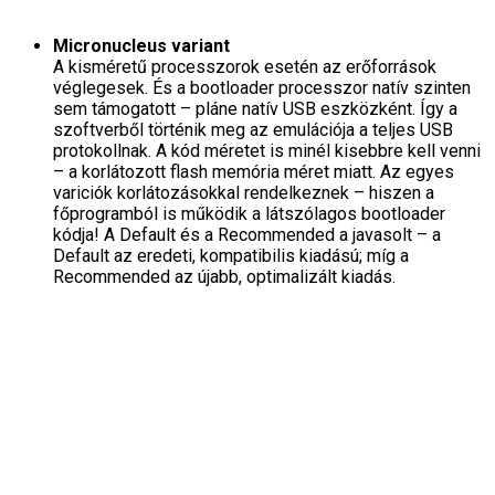
Micronucleus variant
A kisméretű processzorok esetén az erőforrások
véglegesek. És a bootloader processzor natív szinten
sem támogatott – pláne natív USB eszközként. Így a
szoftverből történik meg az emulációja a teljes USB
protokollnak. A kód méretet is minél kisebbre kell venni
– a korlátozott flash memória méret miatt. Az egyes
variciók korlátozásokkal rendelkeznek – hiszen a
főprogramból is működik a látszólagos bootloader
kódja! A Default és a Recommended a javasolt – a
Default az eredeti, kompatibilis kiadású; míg a
Recommended az újabb, optimalizált kiadás.