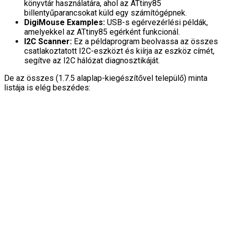
könyvtár használatára, ahol az ATtiny85
billentyűparancsokat küld egy számítógépnek.
DigiMouse Examples:
USB-s egérvezérlési példák,
amelyekkel az ATtiny85 egérként funkcionál.
I2C Scanner:
Ez a példaprogram beolvassa az összes
csatlakoztatott I2C-eszközt és kiírja az eszköz címét,
segítve az I2C hálózat diagnosztikáját.
De az összes (1.7.5 alaplap-kiegészítővel települő) minta
listája is elég beszédes: