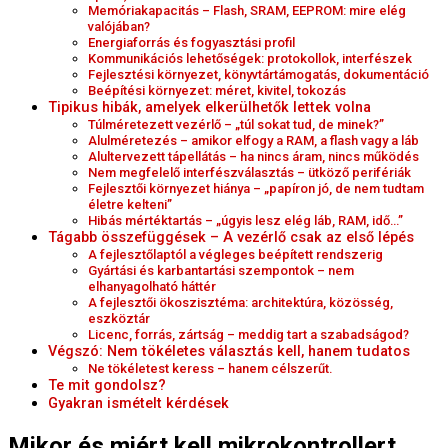
Memóriakapacitás – Flash, SRAM, EEPROM: mire elég
valójában?
Energiaforrás és fogyasztási profil
Kommunikációs lehetőségek: protokollok, interfészek
Fejlesztési környezet, könyvtártámogatás, dokumentáció
Beépítési környezet: méret, kivitel, tokozás
Tipikus hibák, amelyek elkerülhetők lettek volna
Túlméretezett vezérlő – „túl sokat tud, de minek?”
Alulméretezés – amikor elfogy a RAM, a flash vagy a láb
Alultervezett tápellátás – ha nincs áram, nincs működés
Nem megfelelő interfészválasztás – ütköző perifériák
Fejlesztői környezet hiánya – „papíron jó, de nem tudtam
életre kelteni”
Hibás mértéktartás – „úgyis lesz elég láb, RAM, idő…”
Tágabb összefüggések – A vezérlő csak az első lépés
A fejlesztőlaptól a végleges beépített rendszerig
Gyártási és karbantartási szempontok – nem
elhanyagolható háttér
A fejlesztői ökoszisztéma: architektúra, közösség,
eszköztár
Licenc, forrás, zártság – meddig tart a szabadságod?
Végszó: Nem tökéletes választás kell, hanem tudatos
Ne tökéletest keress – hanem célszerűt.
Te mit gondolsz?
Gyakran ismételt kérdések
Mikor és miért kell mikrokontrollert