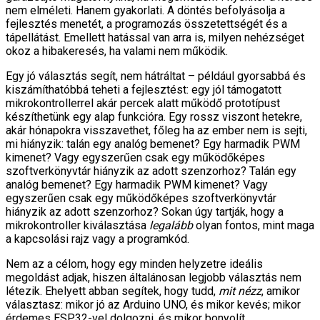
nem elméleti. Hanem gyakorlati. A döntés befolyásolja a
fejlesztés menetét, a programozás összetettségét és a
tápellátást. Emellett hatással van arra is, milyen nehézséget
okoz a hibakeresés, ha valami nem működik.
Egy jó választás segít, nem hátráltat – például gyorsabbá és
kiszámíthatóbbá teheti a fejlesztést: egy jól támogatott
mikrokontrollerrel akár percek alatt működő prototípust
készíthetünk egy alap funkcióra. Egy rossz viszont hetekre,
akár hónapokra visszavethet, főleg ha az ember nem is sejti,
mi hiányzik: talán egy analóg bemenet? Egy harmadik PWM
kimenet? Vagy egyszerűen csak egy működőképes
szoftverkönyvtár hiányzik az adott szenzorhoz? Talán egy
analóg bemenet? Egy harmadik PWM kimenet? Vagy
egyszerűen csak egy működőképes szoftverkönyvtár
hiányzik az adott szenzorhoz? Sokan úgy tartják, hogy a
mikrokontroller kiválasztása
legalább
olyan fontos, mint maga
a kapcsolási rajz vagy a programkód.
Nem az a célom, hogy egy minden helyzetre ideális
megoldást adjak, hiszen általánosan legjobb választás nem
létezik. Ehelyett abban segítek, hogy tudd,
mit nézz
, amikor
választasz: mikor jó az Arduino UNO, és mikor kevés; mikor
érdemes ESP32-vel dolgozni, és mikor bonyolít