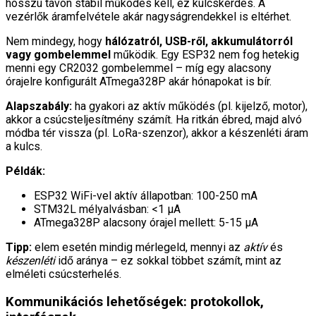
hosszú távon stabil működés kell, ez kulcskérdés. A
vezérlők áramfelvétele akár nagyságrendekkel is eltérhet.
Nem mindegy, hogy
hálózatról, USB-ről, akkumulátorról
vagy gombelemmel
működik. Egy ESP32 nem fog hetekig
menni egy CR2032 gombelemmel – míg egy alacsony
órajelre konfigurált ATmega328P akár hónapokat is bír.
Alapszabály:
ha gyakori az aktív működés (pl. kijelző, motor),
akkor a csúcsteljesítmény számít. Ha ritkán ébred, majd alvó
módba tér vissza (pl. LoRa-szenzor), akkor a készenléti áram
a kulcs.
Példák:
ESP32 WiFi-vel aktív állapotban: 100-250 mA
STM32L mélyalvásban: <1 μA
ATmega328P alacsony órajel mellett: 5-15 μA
Tipp:
elem esetén mindig mérlegeld, mennyi az
aktív
és
készenléti
idő aránya – ez sokkal többet számít, mint az
elméleti csúcsterhelés.
Kommunikációs lehetőségek: protokollok,