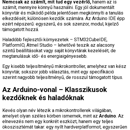
Nemcsak az számít, mit tud egy vezérlő,
hanem az is
számít, mennyire könnyű használni. Egy jól dokumentált
könyvtár és működő példa jelentősen megkönnyíti a tanulás
elkezdését, különösen kezdők számára. Az Arduino IDE épp
ezért népszerű: egyszerű, és sok szenzor, modul, kijelző
támogatott hozzá.
Haladóbb fejlesztői környezetek – STM32CubeIDE,
PlatformIO, Atmel Studio – lehetővé teszik az alacsony
szintű beállításokat vagy saját könyvtárak kezelését, de
megtanulásuk idő- és energiaigényesebb.
Egy kisebb teljesítményű mikrokontroller, amelyhez van kész
könyvtár, sokszor jobb választás, mint egy specifikáció
szerint nagyobb teljesítményű, de rosszul támogatott típus.
Az Arduino-vonal – Klasszikusok
kezdőknek és haladóknak
Kevés olyan név létezik a mikrokontrollerek világában,
amelyet olyan széles körben ismernek, mint az
Arduino
. Az
elnevezés nem egy konkrét eszközt, hanem egy teljes
ökoszisztémát takar: egy nyílt hardverplatformot, egyszerűen