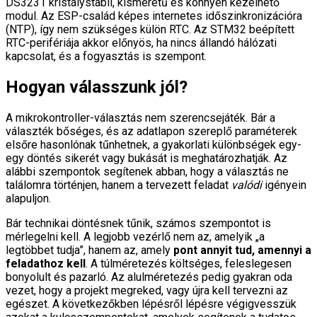
DS3231 kristálystabil, kisméretű és könnyen kezelhető
modul. Az ESP-család képes internetes időszinkronizációra
(NTP), így nem szükséges külön RTC. Az STM32 beépített
RTC-perifériája akkor előnyös, ha nincs állandó hálózati
kapcsolat, és a fogyasztás is szempont.
Hogyan válasszunk jól?
A mikrokontroller-választás nem szerencsejáték. Bár a
választék bőséges, és az adatlapon szereplő paraméterek
elsőre hasonlónak tűnhetnek, a gyakorlati különbségek egy-
egy döntés sikerét vagy bukását is meghatározhatják. Az
alábbi szempontok segítenek abban, hogy a választás ne
találomra történjen, hanem a tervezett feladat
valódi
igényein
alapuljon.
Bár technikai döntésnek tűnik, számos szempontot is
mérlegelni kell. A legjobb vezérlő nem az, amelyik „a
legtöbbet tudja”, hanem az, amely
pont annyit tud, amennyi a
feladathoz kell
. A túlméretezés költséges, feleslegesen
bonyolult és pazarló. Az alulméretezés pedig gyakran oda
vezet, hogy a projekt megreked, vagy újra kell tervezni az
egészet. A következőkben lépésről lépésre végigvesszük