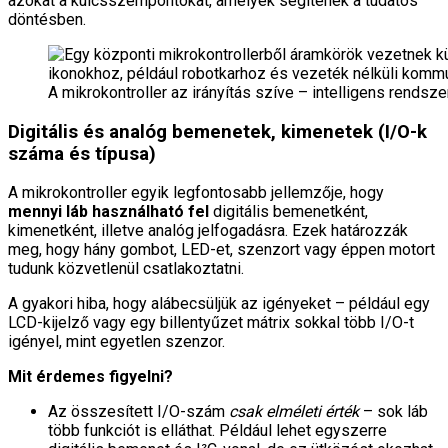
azokat a kulcsszempontokat, amelyek segítenek a tudatos
döntésben.
A mikrokontroller az irányítás szíve – intelligens rendsz
Digitális és analóg bemenetek, kimenetek (I/O-k
száma és típusa)
A mikrokontroller egyik legfontosabb jellemzője, hogy
mennyi láb használható fel
digitális bemenetként,
kimenetként, illetve analóg jelfogadásra. Ezek határozzák
meg, hogy hány gombot, LED-et, szenzort vagy éppen motort
tudunk közvetlenül csatlakoztatni.
A gyakori hiba, hogy alábecsüljük az igényeket – például egy
LCD-kijelző vagy egy billentyűzet mátrix sokkal több I/O-t
igényel, mint egyetlen szenzor.
Mit érdemes figyelni?
Az összesített I/O-szám
csak elméleti érték
– sok láb
több funkciót is elláthat. Például lehet egyszerre