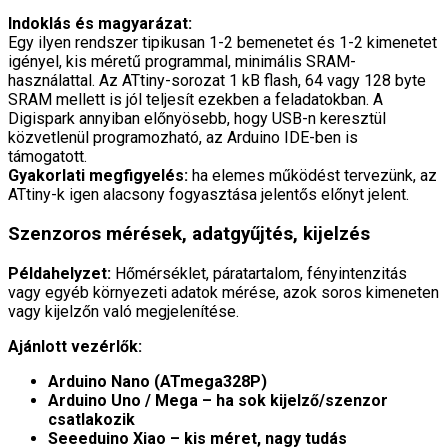
Indoklás és magyarázat:
Egy ilyen rendszer tipikusan 1-2 bemenetet és 1-2 kimenetet
igényel, kis méretű programmal, minimális SRAM-
használattal. Az ATtiny-sorozat 1 kB flash, 64 vagy 128 byte
SRAM mellett is jól teljesít ezekben a feladatokban. A
Digispark annyiban előnyösebb, hogy USB-n keresztül
közvetlenül programozható, az Arduino IDE-ben is
támogatott.
Gyakorlati megfigyelés:
ha elemes működést tervezünk, az
ATtiny-k igen alacsony fogyasztása jelentős előnyt jelent.
Szenzoros mérések, adatgyűjtés, kijelzés
Példahelyzet:
Hőmérséklet, páratartalom, fényintenzitás
vagy egyéb környezeti adatok mérése, azok soros kimeneten
vagy kijelzőn való megjelenítése.
Ajánlott vezérlők:
Arduino Nano (ATmega328P)
Arduino Uno / Mega – ha sok kijelző/szenzor
csatlakozik
Seeeduino Xiao – kis méret, nagy tudás