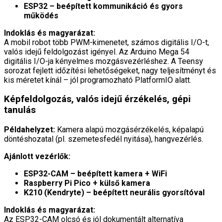
ESP32 – beépített kommunikáció és gyors
működés
Indoklás és magyarázat:
A mobil robot több PWM-kimenetet, számos digitális I/O-t,
valós idejű feldolgozást igényel. Az Arduino Mega 54
digitális I/O-ja kényelmes mozgásvezérléshez. A Teensy
sorozat fejlett időzítési lehetőségeket, nagy teljesítményt és
kis méretet kínál – jól programozható PlatformIO alatt.
Képfeldolgozás, valós idejű érzékelés, gépi
tanulás
Példahelyzet:
Kamera alapú mozgásérzékelés, képalapú
döntéshozatal (pl. szemetesfedél nyitása), hangvezérlés.
Ajánlott vezérlők:
ESP32-CAM – beépített kamera + WiFi
Raspberry Pi Pico + külső kamera
K210 (Kendryte) – beépített neurális gyorsítóval
Indoklás és magyarázat:
Az ESP32-CAM olcsó és jól dokumentált alternatíva