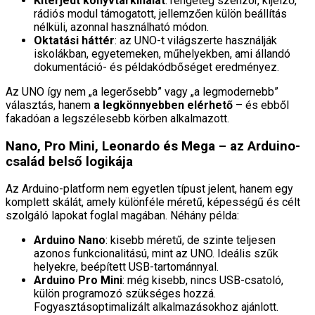
Kiterjedt könyvtárkínálat
: rengeteg szenzor, kijelző,
rádiós modul támogatott, jellemzően külön beállítás
nélküli, azonnal használható módon.
Oktatási háttér
: az UNO-t világszerte használják
iskolákban, egyetemeken, műhelyekben, ami állandó
dokumentáció- és példakódbőséget eredményez.
Az UNO így nem „a legerősebb” vagy „a legmodernebb”
választás, hanem
a legkönnyebben elérhető
– és ebből
fakadóan a legszélesebb körben alkalmazott.
Nano, Pro Mini, Leonardo és Mega – az Arduino-
család belső logikája
Az Arduino-platform nem egyetlen típust jelent, hanem egy
komplett skálát, amely különféle méretű, képességű és célt
szolgáló lapokat foglal magában. Néhány példa:
Arduino Nano
: kisebb méretű, de szinte teljesen
azonos funkcionalitású, mint az UNO. Ideális szűk
helyekre, beépített USB-tartománnyal.
Arduino Pro Mini
: még kisebb, nincs USB-csatoló,
külön programozó szükséges hozzá.
Fogyasztásoptimalizált alkalmazásokhoz ajánlott.