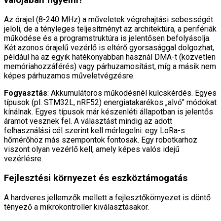
valójában figyelni?
Az órajel (8-240 MHz) a műveletek végrehajtási sebességét
jelöli, de a tényleges teljesítményt az architektúra, a perifériák
működése és a programstruktúra is jelentősen befolyásolja.
Két azonos órajelű vezérlő is eltérő gyorsasággal dolgozhat,
például ha az egyik hatékonyabban használ DMA-t (közvetlen
memóriahozzáférés) vagy párhuzamosítást, míg a másik nem
képes párhuzamos műveletvégzésre.
Fogyasztás
: Akkumulátoros működésnél kulcskérdés. Egyes
típusok (pl. STM32L, nRF52) energiatakarékos „alvó” módokat
kínálnak. Egyes típusok már készenléti állapotban is jelentős
áramot vesznek fel. A választást mindig az adott
felhasználási cél szerint kell mérlegelni: egy LoRa-s
hőmérőhöz más szempontok fontosak. Egy robotkarhoz
viszont olyan vezérlő kell, amely képes valós idejű
vezérlésre.
Fejlesztési környezet és eszköztámogatás
A hardveres jellemzők mellett a fejlesztőkörnyezet is döntő
tényező a mikrokontroller kiválasztásakor.