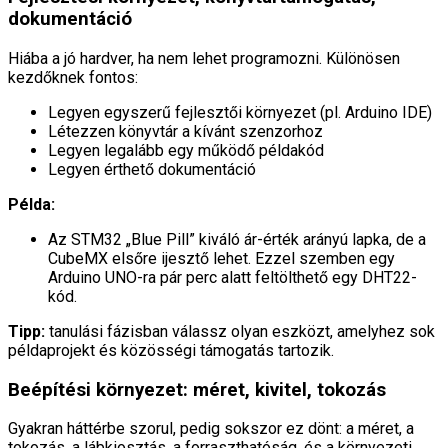
dokumentáció
Hiába a jó hardver, ha nem lehet programozni. Különösen
kezdőknek fontos:
Legyen egyszerű fejlesztői környezet (pl. Arduino IDE)
Létezzen könyvtár a kívánt szenzorhoz
Legyen legalább egy működő példakód
Legyen érthető dokumentáció
Példa:
Az STM32 „Blue Pill” kiváló ár-érték arányú lapka, de a
CubeMX elsőre ijesztő lehet. Ezzel szemben egy
Arduino UNO-ra pár perc alatt feltölthető egy DHT22-
kód.
Tipp:
tanulási fázisban válassz olyan eszközt, amelyhez sok
példaprojekt és közösségi támogatás tartozik.
Beépítési környezet: méret, kivitel, tokozás
Gyakran háttérbe szorul, pedig sokszor ez dönt: a méret, a
tokozás, a lábkiosztás, a forraszthatóság, és a környezeti