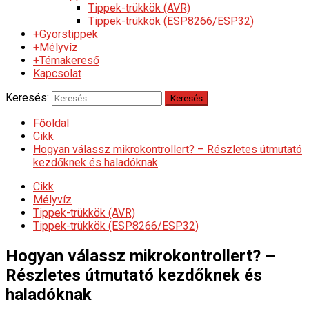
Tippek-trükkök (AVR)
Tippek-trükkök (ESP8266/ESP32)
+Gyorstippek
+Mélyvíz
+Témakereső
Kapcsolat
Keresés:
Főoldal
Cikk
Hogyan válassz mikrokontrollert? – Részletes útmutató
kezdőknek és haladóknak
Cikk
Mélyvíz
Tippek-trükkök (AVR)
Tippek-trükkök (ESP8266/ESP32)
Hogyan válassz mikrokontrollert? –
Részletes útmutató kezdőknek és
haladóknak