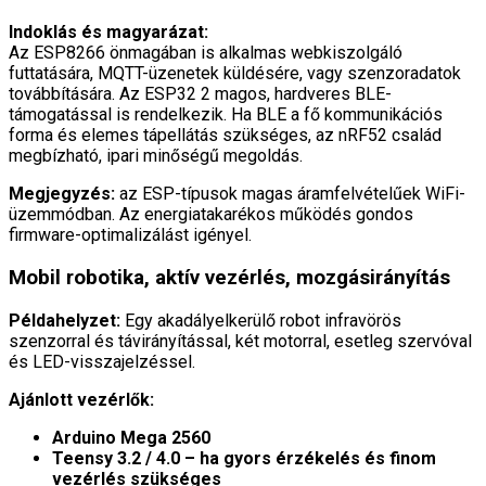
Indoklás és magyarázat:
Az ESP8266 önmagában is alkalmas webkiszolgáló
futtatására, MQTT-üzenetek küldésére, vagy szenzoradatok
továbbítására. Az ESP32 2 magos, hardveres BLE-
támogatással is rendelkezik. Ha BLE a fő kommunikációs
forma és elemes tápellátás szükséges, az nRF52 család
megbízható, ipari minőségű megoldás.
Megjegyzés:
az ESP-típusok magas áramfelvételűek WiFi-
üzemmódban. Az energiatakarékos működés gondos
firmware-optimalizálást igényel.
Mobil robotika, aktív vezérlés, mozgásirányítás
Példahelyzet:
Egy akadályelkerülő robot infravörös
szenzorral és távirányítással, két motorral, esetleg szervóval
és LED-visszajelzéssel.
Ajánlott vezérlők:
Arduino Mega 2560
Teensy 3.2 / 4.0 – ha gyors érzékelés és finom
vezérlés szükséges