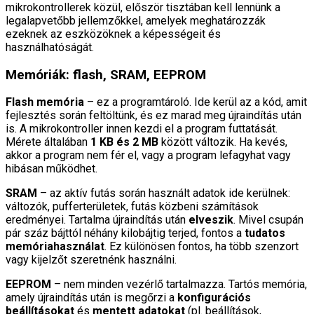
mikrokontrollerek közül, először tisztában kell lennünk a
legalapvetőbb jellemzőkkel, amelyek meghatározzák
ezeknek az eszközöknek a képességeit és
használhatóságát.
Memóriák: flash, SRAM, EEPROM
Flash memória
– ez a programtároló. Ide kerül az a kód, amit
fejlesztés során feltöltünk, és ez marad meg újraindítás után
is. A mikrokontroller innen kezdi el a program futtatását.
Mérete általában
1 KB és 2 MB
között változik. Ha kevés,
akkor a program nem fér el, vagy a program lefagyhat vagy
hibásan működhet.
SRAM
– az aktív futás során használt adatok ide kerülnek:
változók, pufferterületek, futás közbeni számítások
eredményei. Tartalma újraindítás után
elveszik
. Mivel csupán
pár száz bájttól néhány kilobájtig terjed, fontos a
tudatos
memóriahasználat
. Ez különösen fontos, ha több szenzort
vagy kijelzőt szeretnénk használni.
EEPROM
– nem minden vezérlő tartalmazza. Tartós memória,
amely újraindítás után is megőrzi a
konfigurációs
beállításokat
és
mentett adatokat
(pl. beállítások,