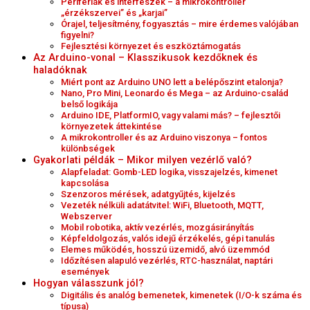
Perifériák és interfészek – a mikrokontroller
„érzékszervei” és „karjai”
Órajel, teljesítmény, fogyasztás – mire érdemes valójában
figyelni?
Fejlesztési környezet és eszköztámogatás
Az Arduino-vonal – Klasszikusok kezdőknek és
haladóknak
Miért pont az Arduino UNO lett a belépőszint etalonja?
Nano, Pro Mini, Leonardo és Mega – az Arduino-család
belső logikája
Arduino IDE, PlatformIO, vagy valami más? – fejlesztői
környezetek áttekintése
A mikrokontroller és az Arduino viszonya – fontos
különbségek
Gyakorlati példák – Mikor milyen vezérlő való?
Alapfeladat: Gomb-LED logika, visszajelzés, kimenet
kapcsolása
Szenzoros mérések, adatgyűjtés, kijelzés
Vezeték nélküli adatátvitel: WiFi, Bluetooth, MQTT,
Webszerver
Mobil robotika, aktív vezérlés, mozgásirányítás
Képfeldolgozás, valós idejű érzékelés, gépi tanulás
Elemes működés, hosszú üzemidő, alvó üzemmód
Időzítésen alapuló vezérlés, RTC-használat, naptári
események
Hogyan válasszunk jól?
Digitális és analóg bemenetek, kimenetek (I/O-k száma és
típusa)