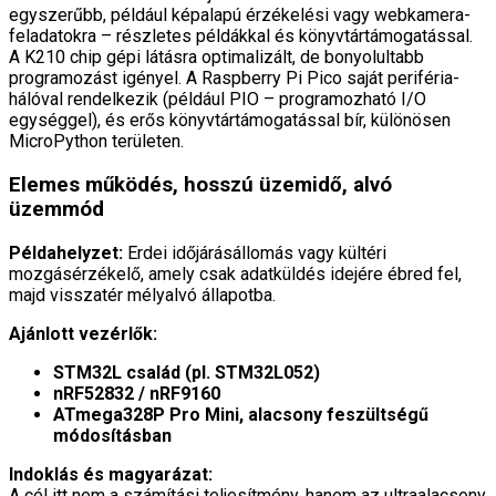
egyszerűbb, például képalapú érzékelési vagy webkamera-
feladatokra – részletes példákkal és könyvtártámogatással.
A K210 chip gépi látásra optimalizált, de bonyolultabb
programozást igényel. A Raspberry Pi Pico saját periféria-
hálóval rendelkezik (például PIO – programozható I/O
egységgel), és erős könyvtártámogatással bír, különösen
MicroPython területen.
Elemes működés, hosszú üzemidő, alvó
üzemmód
Példahelyzet:
Erdei időjárásállomás vagy kültéri
mozgásérzékelő, amely csak adatküldés idejére ébred fel,
majd visszatér mélyalvó állapotba.
Ajánlott vezérlők:
STM32L család (pl. STM32L052)
nRF52832 / nRF9160
ATmega328P Pro Mini, alacsony feszültségű
módosításban
Indoklás és magyarázat:
A cél itt nem a számítási teljesítmény, hanem az ultraalacsony