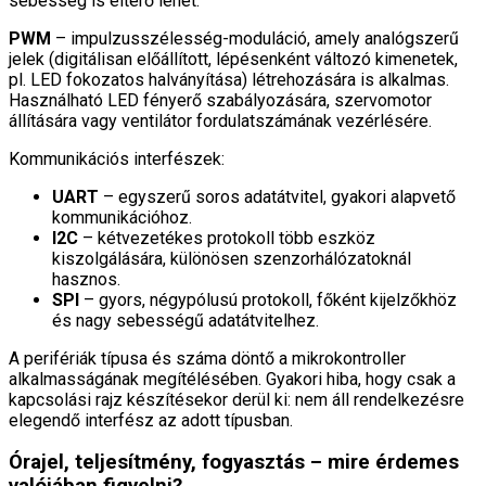
sebesség is eltérő lehet.
PWM
– impulzusszélesség-moduláció, amely analógszerű
jelek (digitálisan előállított, lépésenként változó kimenetek,
pl. LED fokozatos halványítása) létrehozására is alkalmas.
Használható LED fényerő szabályozására, szervomotor
állítására vagy ventilátor fordulatszámának vezérlésére.
Kommunikációs interfészek:
UART
– egyszerű soros adatátvitel, gyakori alapvető
kommunikációhoz.
I2C
– kétvezetékes protokoll több eszköz
kiszolgálására, különösen szenzorhálózatoknál
hasznos.
SPI
– gyors, négypólusú protokoll, főként kijelzőkhöz
és nagy sebességű adatátvitelhez.
A perifériák típusa és száma döntő a mikrokontroller
alkalmasságának megítélésében. Gyakori hiba, hogy csak a
kapcsolási rajz készítésekor derül ki: nem áll rendelkezésre
elegendő interfész az adott típusban.
Órajel, teljesítmény, fogyasztás – mire érdemes