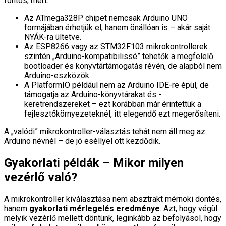
fontos, mert:
Az ATmega328P chipet nemcsak Arduino UNO
formájában érhetjük el, hanem önállóan is – akár saját
NYÁK-ra ültetve.
Az ESP8266 vagy az STM32F103 mikrokontrollerek
szintén „Arduino-kompatibilissé” tehetők a megfelelő
bootloader és könyvtártámogatás révén, de alapból nem
Arduino-eszközök.
A PlatformIO például nem az Arduino IDE-re épül, de
támogatja az Arduino-könyvtárakat és -
keretrendszereket – ezt korábban már érintettük a
fejlesztőkörnyezeteknél, itt elegendő ezt megerősíteni.
A „valódi” mikrokontroller-választás tehát nem áll meg az
Arduino névnél – de jó eséllyel ott kezdődik.
Gyakorlati példák – Mikor milyen
vezérlő való?
A mikrokontroller kiválasztása nem absztrakt mérnöki döntés,
hanem
gyakorlati mérlegelés eredménye
. Azt, hogy végül
melyik vezérlő mellett döntünk, leginkább az befolyásol, hogy