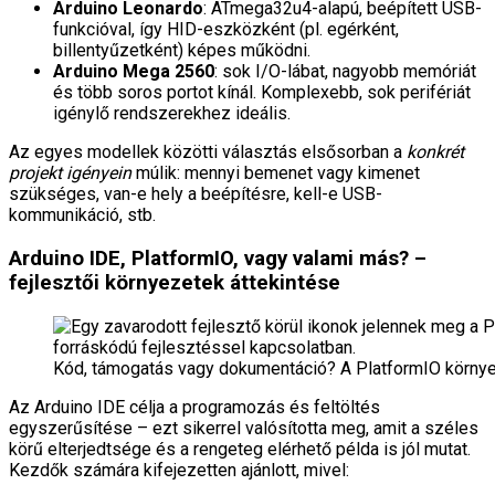
Arduino Leonardo
: ATmega32u4-alapú, beépített USB-
funkcióval, így HID-eszközként (pl. egérként,
billentyűzetként) képes működni.
Arduino Mega 2560
: sok I/O-lábat, nagyobb memóriát
és több soros portot kínál. Komplexebb, sok perifériát
igénylő rendszerekhez ideális.
Az egyes modellek közötti választás elsősorban a
konkrét
projekt igényein
múlik: mennyi bemenet vagy kimenet
szükséges, van-e hely a beépítésre, kell-e USB-
kommunikáció, stb.
Arduino IDE, PlatformIO, vagy valami más? –
fejlesztői környezetek áttekintése
Kód, támogatás vagy dokumentáció? A PlatformIO körny
Az Arduino IDE célja a programozás és feltöltés
egyszerűsítése – ezt sikerrel valósította meg, amit a széles
körű elterjedtsége és a rengeteg elérhető példa is jól mutat.
Kezdők számára kifejezetten ajánlott, mivel: