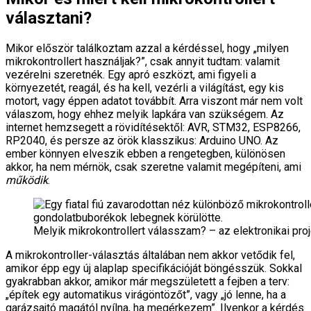
választani?
Mikor először találkoztam azzal a kérdéssel, hogy „milyen
mikrokontrollert használjak?”, csak annyit tudtam: valamit
vezérelni szeretnék. Egy apró eszközt, ami figyeli a
környezetét, reagál, és ha kell, vezérli a világítást, egy kis
motort, vagy éppen adatot továbbít. Arra viszont már nem volt
válaszom, hogy ehhez melyik lapkára van szükségem. Az
internet hemzsegett a rövidítésektől: AVR, STM32, ESP8266,
RP2040, és persze az örök klasszikus: Arduino UNO. Az
ember könnyen elveszik ebben a rengetegben, különösen
akkor, ha nem mérnök, csak szeretne valamit megépíteni, ami
működik
.
Melyik mikrokontrollert válasszam? – az elektronikai pro
A mikrokontroller-választás általában nem akkor vetődik fel,
amikor épp egy új alaplap specifikációját böngésszük. Sokkal
gyakrabban akkor, amikor már megszületett a fejben a terv:
„építek egy automatikus virágöntözőt”, vagy „jó lenne, ha a
garázsajtó magától nyílna, ha megérkezem”. Ilyenkor a kérdés