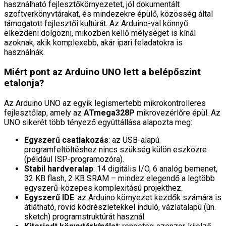
használható fejlesztőkörnyezetet, jól dokumentált
szoftverkönyvtárakat, és mindezekre épülő, közösség által
támogatott fejlesztői kultúrát. Az Arduino-val könnyű
elkezdeni dolgozni, miközben kellő mélységet is kínál
azoknak, akik komplexebb, akár ipari feladatokra is
használnák.
Miért pont az Arduino UNO lett a belépőszint
etalonja?
Az Arduino UNO az egyik legismertebb mikrokontrolleres
fejlesztőlap, amely az
ATmega328P
mikrovezérlőre épül. Az
UNO sikerét több tényező együttállása alapozta meg:
Egyszerű csatlakozás
: az USB-alapú
programfeltöltéshez nincs szükség külön eszközre
(például ISP-programozóra).
Stabil hardveralap
: 14 digitális I/O, 6 analóg bemenet,
32 KB flash, 2 KB SRAM – mindez elegendő a legtöbb
egyszerű-közepes komplexitású projekthez.
Egyszerű IDE
: az Arduino környezet kezdők számára is
átlátható, rövid kódrészletekkel induló, vázlatalapú (ún.
sketch) programstruktúrát használ.