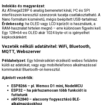
Indoklás és magyarázat:
Az ATmega328P 6 analóg bemenetet kínál, I²C és SPI
interfészein keresztül szenzorok tucatja csatlakoztatható. A
Nano formátum kisméretű, mégis beépített USB-tartalmaz.
Érdekesség:
ha OLED vagy LCD kijelzőt is használunk, a
RAM-használat hirtelen megnő – erre különösen figyelni kell.
Egy 128×64-es OLED akár 1024 byte-ot is igényelhet
képkockánként.
Vezeték nélküli adatátvitel: WiFi, Bluetooth,
MQTT, Webszerver
Példahelyzet:
Egy hőmérséklet-érzékelő webes felületre
küldi az adatokat, vagy egy mobiltelefonos alkalmazással
kommunikál Bluetooth-on keresztül.
Ajánlott vezérlők:
ESP8266 – pl. Wemos D1 mini, NodeMCU
ESP32 – ha párhuzamosan több funkciót is
futtatunk
nRF52840 – alacsony fogyasztású BLE-
alkalmazásokhoz