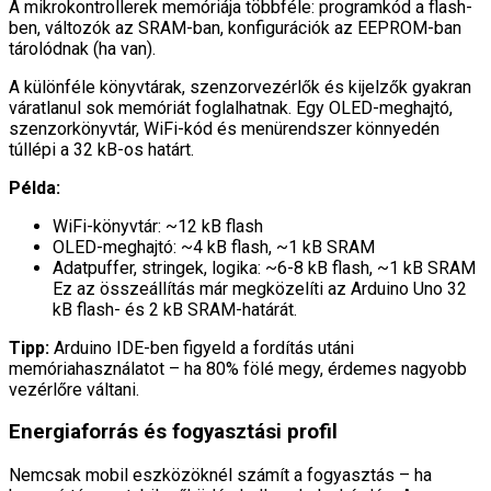
A mikrokontrollerek memóriája többféle: programkód a flash-
ben, változók az SRAM-ban, konfigurációk az EEPROM-ban
tárolódnak (ha van).
A különféle könyvtárak, szenzorvezérlők és kijelzők gyakran
váratlanul sok memóriát foglalhatnak. Egy OLED-meghajtó,
szenzorkönyvtár, WiFi-kód és menürendszer könnyedén
túllépi a 32 kB-os határt.
Példa:
WiFi-könyvtár: ~12 kB flash
OLED-meghajtó: ~4 kB flash, ~1 kB SRAM
Adatpuffer, stringek, logika: ~6-8 kB flash, ~1 kB SRAM
Ez az összeállítás már megközelíti az Arduino Uno 32
kB flash- és 2 kB SRAM-határát.
Tipp:
Arduino IDE-ben figyeld a fordítás utáni
memóriahasználatot – ha 80% fölé megy, érdemes nagyobb
vezérlőre váltani.
Energiaforrás és fogyasztási profil
Nemcsak mobil eszközöknél számít a fogyasztás – ha