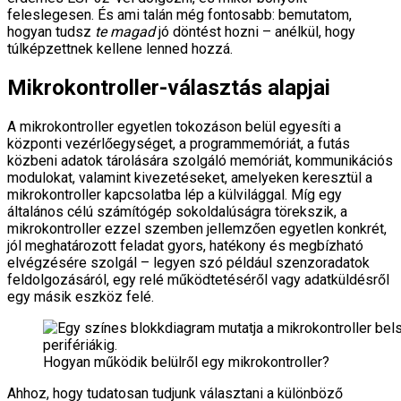
feleslegesen. És ami talán még fontosabb: bemutatom,
hogyan tudsz
te magad
jó döntést hozni – anélkül, hogy
túlképzettnek kellene lenned hozzá.
Mikrokontroller-választás alapjai
A mikrokontroller egyetlen tokozáson belül egyesíti a
központi vezérlőegységet, a programmemóriát, a futás
közbeni adatok tárolására szolgáló memóriát, kommunikációs
modulokat, valamint kivezetéseket, amelyeken keresztül a
mikrokontroller kapcsolatba lép a külvilággal. Míg egy
általános célú számítógép sokoldalúságra törekszik, a
mikrokontroller ezzel szemben jellemzően egyetlen konkrét,
jól meghatározott feladat gyors, hatékony és megbízható
elvégzésére szolgál – legyen szó például szenzoradatok
feldolgozásáról, egy relé működtetéséről vagy adatküldésről
egy másik eszköz felé.
Hogyan működik belülről egy mikrokontroller?
Ahhoz, hogy tudatosan tudjunk választani a különböző