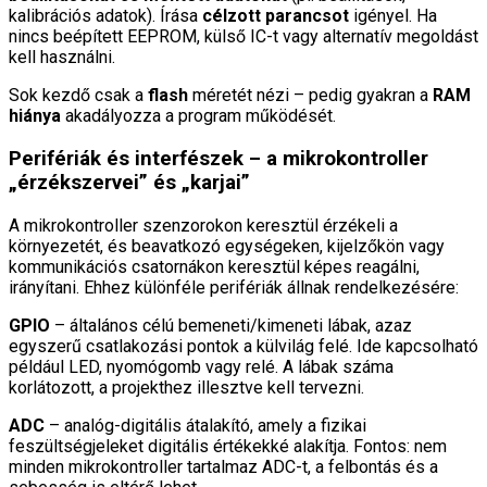
kalibrációs adatok). Írása
célzott parancsot
igényel. Ha
nincs beépített EEPROM, külső IC-t vagy alternatív megoldást
kell használni.
Sok kezdő csak a
flash
méretét nézi – pedig gyakran a
RAM
hiánya
akadályozza a program működését.
Perifériák és interfészek – a mikrokontroller
„érzékszervei” és „karjai”
A mikrokontroller szenzorokon keresztül érzékeli a
környezetét, és beavatkozó egységeken, kijelzőkön vagy
kommunikációs csatornákon keresztül képes reagálni,
irányítani. Ehhez különféle perifériák állnak rendelkezésére:
GPIO
– általános célú bemeneti/kimeneti lábak, azaz
egyszerű csatlakozási pontok a külvilág felé. Ide kapcsolható
például LED, nyomógomb vagy relé. A lábak száma
korlátozott, a projekthez illesztve kell tervezni.
ADC
– analóg-digitális átalakító, amely a fizikai
feszültségjeleket digitális értékekké alakítja. Fontos: nem
minden mikrokontroller tartalmaz ADC-t, a felbontás és a