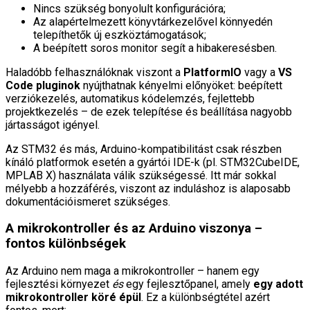
Nincs szükség bonyolult konfigurációra;
Az alapértelmezett könyvtárkezelővel könnyedén
telepíthetők új eszköztámogatások;
A beépített soros monitor segít a hibakeresésben.
Haladóbb felhasználóknak viszont a
PlatformIO
vagy a
VS
Code pluginok
nyújthatnak kényelmi előnyöket: beépített
verziókezelés, automatikus kódelemzés, fejlettebb
projektkezelés – de ezek telepítése és beállítása nagyobb
jártasságot igényel.
Az STM32 és más, Arduino-kompatibilitást csak részben
kínáló platformok esetén a gyártói IDE-k (pl. STM32CubeIDE,
MPLAB X) használata válik szükségessé. Itt már sokkal
mélyebb a hozzáférés, viszont az induláshoz is alaposabb
dokumentációismeret szükséges.
A mikrokontroller és az Arduino viszonya –
fontos különbségek
Az Arduino nem maga a mikrokontroller – hanem egy
fejlesztési környezet
és
egy fejlesztőpanel, amely
egy adott
mikrokontroller köré épül
. Ez a különbségtétel azért