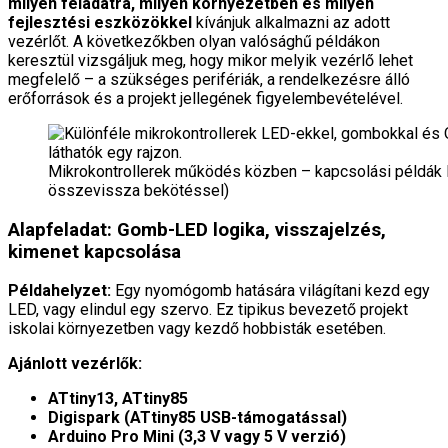
milyen feladatra, milyen környezetben és milyen
fejlesztési eszközökkel
kívánjuk alkalmazni az adott
vezérlőt. A következőkben olyan valósághű példákon
keresztül vizsgáljuk meg, hogy mikor melyik vezérlő lehet
megfelelő – a szükséges perifériák, a rendelkezésre álló
erőforrások és a projekt jellegének figyelembevételével.
Mikrokontrollerek működés közben – kapcsolási példák 
összevissza bekötéssel)
Alapfeladat: Gomb-LED logika, visszajelzés,
kimenet kapcsolása
Példahelyzet:
Egy nyomógomb hatására világítani kezd egy
LED, vagy elindul egy szervo. Ez tipikus bevezető projekt
iskolai környezetben vagy kezdő hobbisták esetében.
Ajánlott vezérlők:
ATtiny13, ATtiny85
Digispark (ATtiny85 USB-támogatással)
Arduino Pro Mini (3,3 V vagy 5 V verzió)