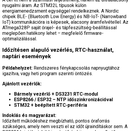
nyugalmi áram. Az STM32L típusok külön
energiamenedzsment egységgel rendelkeznek. A Nordic
chipek BLE- (Bluetooth Low Energy) és NB-IoT- (Narrowband
IoT) kommunikációra is képesek, alacsony áramfelvétellel. Az
ATmega328P saját órajel- és tápfeszültség-beállítással
meglepően hatékony lehet – megfelelő firmware-
optimalizálással.
Időzítésen alapuló vezérlés, RTC-használat,
naptári események
Példahelyzet:
Rendszeres fénykapcsolás napnyugtához
igazítva, vagy heti program szerinti öntözés.
Ajánlott vezérlők:
Bármely vezérlő + DS3231 RTC-modul
ESP8266 / ESP32 – NTP időszinkronizációval
STM32 + beépített RTC-periféria
Indoklás és magyarázat:
Időzített működéshez megbízható, pontos óraforrás
szükséges, amely nem veszti el az időt újraindításkor sem. A