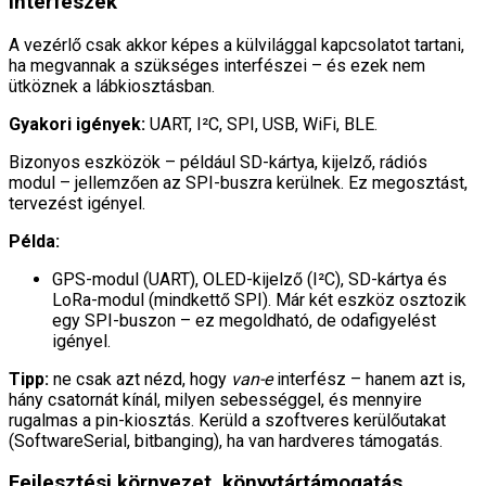
interfészek
A vezérlő csak akkor képes a külvilággal kapcsolatot tartani,
ha megvannak a szükséges interfészei – és ezek nem
ütköznek a lábkiosztásban.
Gyakori igények:
UART, I²C, SPI, USB, WiFi, BLE.
Bizonyos eszközök – például SD-kártya, kijelző, rádiós
modul – jellemzően az SPI-buszra kerülnek. Ez megosztást,
tervezést igényel.
Példa:
GPS-modul (UART), OLED-kijelző (I²C), SD-kártya és
LoRa-modul (mindkettő SPI). Már két eszköz osztozik
egy SPI-buszon – ez megoldható, de odafigyelést
igényel.
Tipp:
ne csak azt nézd, hogy
van-e
interfész – hanem azt is,
hány csatornát kínál, milyen sebességgel, és mennyire
rugalmas a pin-kiosztás. Kerüld a szoftveres kerülőutakat
(SoftwareSerial, bitbanging), ha van hardveres támogatás.
Fejlesztési környezet, könyvtártámogatás,