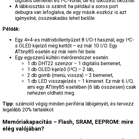
digitális bemenet és I²C-vonal, de ez ütközést okozhat.
A lábkiosztás is számít: ha például a soros port
debugra van lefoglalva, de egy másik eszköz is azt
igényelné, összeakadás lehet belőle.
Példák:
Egy 4×4-es mátrixbillentyűzet 8 I/O-t használ, egy I²C-
s OLED kijelző még kettőt – ez már 10 I/O. Egy
ATtiny85 esetén ez már nem fér bele.
Egy egyszerű kültéri mérőrendszer esetén:
1 db DHT22 szenzor – 1 digitális bemenet,
1 db OLED kijelző (I²C) – 2 láb,
2 db gomb (menü, vissza) – 2 bemenet,
1 db LED visszajelzés – 1 kimenet. Ez már 6 I/O,
ami egy ATtiny85 esetében (6 láb összesen) csak
nehezen oldható meg.
Tipp:
számold végig minden periféria lábigényét, és tervezz
legalább 20% tartalékot.
Memóriakapacitás – Flash, SRAM, EEPROM: mire
elég valójában?