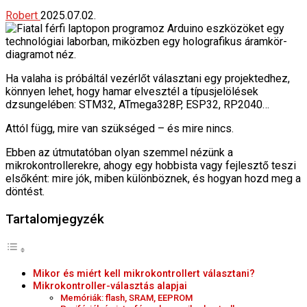
Robert
2025.07.02.
Ha valaha is próbáltál vezérlőt választani egy projektedhez,
könnyen lehet, hogy hamar elvesztél a típusjelölések
dzsungelében: STM32, ATmega328P, ESP32, RP2040…
Attól függ, mire van szükséged – és mire nincs.
Ebben az útmutatóban olyan szemmel nézünk a
mikrokontrollerekre, ahogy egy hobbista vagy fejlesztő teszi
elsőként: mire jók, miben különböznek, és hogyan hozd meg a
döntést.
Tartalomjegyzék
Mikor és miért kell mikrokontrollert választani?
Mikrokontroller-választás alapjai
Memóriák: flash, SRAM, EEPROM