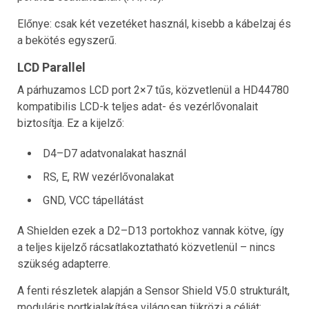
Előnye: csak két vezetéket használ, kisebb a kábelzaj és
a bekötés egyszerű.
LCD Parallel
A párhuzamos LCD port 2×7 tűs, közvetlenül a HD44780
kompatibilis LCD-k teljes adat- és vezérlővonalait
biztosítja. Ez a kijelző:
D4–D7 adatvonalakat használ
RS, E, RW vezérlővonalakat
GND, VCC tápellátást
A Shielden ezek a D2–D13 portokhoz vannak kötve, így
a teljes kijelző rácsatlakoztatható közvetlenül – nincs
szükség adapterre.
A fenti részletek alapján a Sensor Shield V5.0 strukturált,
moduláris portkialakítása világosan tükrözi a célját: