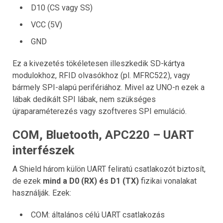
D10 (CS vagy SS)
VCC (5V)
GND
Ez a kivezetés tökéletesen illeszkedik SD-kártya
modulokhoz, RFID olvasókhoz (pl. MFRC522), vagy
bármely SPI-alapú perifériához. Mivel az UNO-n ezek a
lábak dedikált SPI lábak, nem szükséges
újraparaméterezés vagy szoftveres SPI emuláció.
COM, Bluetooth, APC220 – UART
interfészek
A Shield három külön UART feliratú csatlakozót biztosít,
de ezek
mind a D0 (RX) és D1 (TX)
fizikai vonalakat
használják. Ezek:
COM: általános célú UART csatlakozás