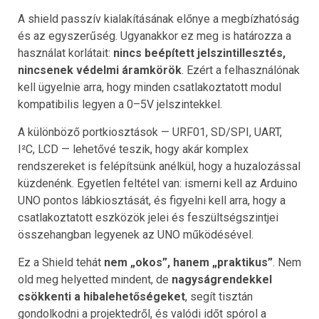
A shield passzív kialakításának előnye a megbízhatóság
és az egyszerűség. Ugyanakkor ez meg is határozza a
használat korlátait:
nincs beépített jelszintillesztés,
nincsenek védelmi áramkörök
. Ezért a felhasználónak
kell ügyelnie arra, hogy minden csatlakoztatott modul
kompatibilis legyen a 0–5V jelszintekkel.
A különböző portkiosztások — URF01, SD/SPI, UART,
I²C, LCD — lehetővé teszik, hogy akár komplex
rendszereket is felépítsünk anélkül, hogy a huzalozással
küzdenénk. Egyetlen feltétel van: ismerni kell az Arduino
UNO pontos lábkiosztását, és figyelni kell arra, hogy a
csatlakoztatott eszközök jelei és feszültségszintjei
összehangban legyenek az UNO működésével.
Ez a Shield tehát
nem „okos”, hanem „praktikus”
. Nem
old meg helyetted mindent, de
nagyságrendekkel
csökkenti a hibalehetőségeket
, segít tisztán
gondolkodni a projektedről, és valódi időt spórol a