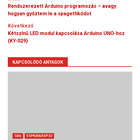
Post
Rendszerezett Arduino programozás – avagy
navigation
hogyan győztem le a spagettikódot
Következő
Kétszínű LED modul kapcsolása Arduino UNO-hoz
(KY-029)
KAPCSOLÓDÓ ANYAGOK
Cikk
ESP8266/ESP32