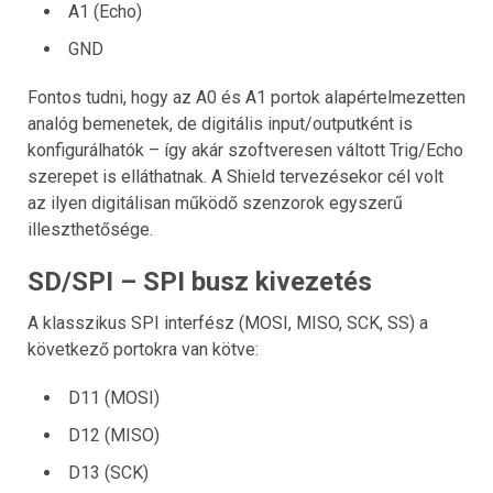
A1 (Echo)
GND
Fontos tudni, hogy az A0 és A1 portok alapértelmezetten
analóg bemenetek, de digitális input/outputként is
konfigurálhatók – így akár szoftveresen váltott Trig/Echo
szerepet is elláthatnak. A Shield tervezésekor cél volt
az ilyen digitálisan működő szenzorok egyszerű
illeszthetősége.
SD/SPI – SPI busz kivezetés
A klasszikus SPI interfész (MOSI, MISO, SCK, SS) a
következő portokra van kötve:
D11 (MOSI)
D12 (MISO)
D13 (SCK)