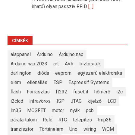
írható) olyan passzív RFID
[...]
CÍMKÉK
alappanel
Arduino
Arduino nap
Arduino nap 2023
art
AVR
biztosíték
darlington
dióda
eeprom
egyszerű elektronika
elem
ellenállás
ESP
Espressif Systems
flash
Forrasztás
ft232
fusebit
hőmérő
i2c
i2clcd
infravörös
ISP
JTAG
kijelző
LCD
lm35
MOSFET
motor
nyák
pcb
páratartalom
Relé
RTC
telepítés
tmp36
tranzisztor
Történelem
Uno
wiring
WOM