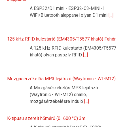
A ESP32/D1 mini - ESP32-C3-MINI-1
WiFi/Bluetooth alappanel olyan D1 mini
[...]
125 kHz RFID kulcstartó (EM4305/T5577 írható) Fehér
A 125 kHz RFID kulcstartó (EM4305/T5577
írható) olyan passzív RFID
[...]
Mozgásérzékelős MP3 lejátszó (Waytronic - WT-M12)
A Mozgásérzékelős MP3 lejátszó
(Waytronic - WT-M12) önálló,
mozgásérzékelésre induló
[...]
K-típusú szerelt hőmérő (0…600 °C) 3m