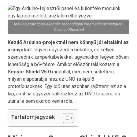
Arduino prototípus-állomás: technológiai kreativitás az asztalon -
Szenzor Shield v5
Kezdő Arduino-projektnél nem könnyű jól eltalálni az
arányokat:
legyen egyszerű a bekötés, ne kelljen
szenvedni a jumperkábelekkel, ugyanakkor legyen bőven
lehetőség a bővítésre. Amikor először találkoztam a
Sensor Shield V5.0
modullal, még nem sejtettem,
milyen alapdarabja lesz az UNO-ra épülő
prototípusoknak. Egy idő után azonban rájöttem: ez az a
lap, amit ha egyszer ráillesztesz az UNO tetejére, és
utána le sem akarod venni róla.
Tartalomjegyzék