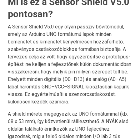
Mi is ez a Sensor Shield V5.0
pontosan?
A Sensor Shield V5.0 egy olyan passzív bővítőmodul,
amely az Arduino UNO formátumú lapok minden
bemenetét és kimenetét kényelmesen hozzáférhető,
szabványos csatlakozóblokkos formában biztosítja. A
tervezés célja az volt, hogy egyszerűsítse a prototípus-
építést: ne kelljen a fejlesztőnek külön dokumentációban
visszakeresni, hogy melyik pin milyen szerepet tölt be.
Ehelyett minden digitális (D0–D13) és analóg (A0–A5)
lábat háromtűs GND–VCC–SIGNAL kiosztásban kapunk
vissza. Ez egyértelműsíti a szenzorcsatlakozást,
különösen kezdők számára.
A shield mérete megegyezik az UNO formátummal (kb.
68 x 53 mm), így közvetlenül ráilleszthető. A NYÁK alsó
oldalán található érintkezők az UNO fejlécéhez
igazodnak, míg a felső oldalon minden I/O láb 3 tűs