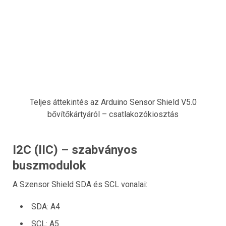
Teljes áttekintés az Arduino Sensor Shield V5.0
bővítőkártyáról – csatlakozókiosztás
I2C (IIC) – szabványos
buszmodulok
A Szensor Shield SDA és SCL vonalai:
SDA: A4
SCL: A5