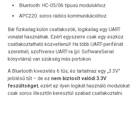
Bluetooth: HC-05/06 típusú modulokhoz
APC220: soros rádiós kommunikációhoz
Bár fizikailag külön csatlakozók, logikailag egy UART
vonalat használnak. Ezért egyszerre csak egy eszköz
csatlakoztatható közvetlenül! Ha több UART-perifériát
szeretnél, szoftveres UART-ra (pl. SoftwareSerial
könyvtárra) van szükség más portokon.
A Bluetooth kivezetés 6 tűs, és tartalmaz egy „3.3V”
jelölésű tűt – de ez
nem biztosít valódi 3.3V
feszültséget
, ezért az ilyen logikát használó modulokat
csak soros illesztőn keresztül szabad csatlakoztatni.