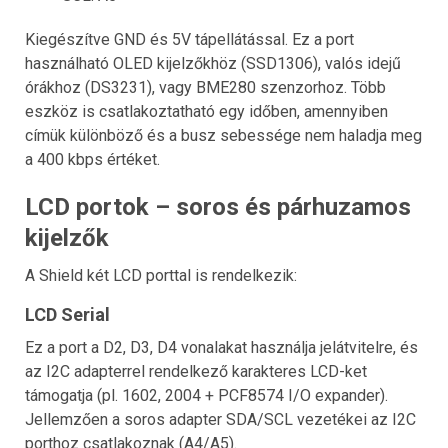
Kiegészítve GND és 5V tápellátással. Ez a port
használható OLED kijelzőkhöz (SSD1306), valós idejű
órákhoz (DS3231), vagy BME280 szenzorhoz. Több
eszköz is csatlakoztatható egy időben, amennyiben
címük különböző és a busz sebessége nem haladja meg
a 400 kbps értéket.
LCD portok – soros és párhuzamos
kijelzők
A Shield két LCD porttal is rendelkezik:
LCD Serial
Ez a port a D2, D3, D4 vonalakat használja jelátvitelre, és
az I2C adapterrel rendelkező karakteres LCD-ket
támogatja (pl. 1602, 2004 + PCF8574 I/O expander).
Jellemzően a soros adapter SDA/SCL vezetékei az I2C
porthoz csatlakoznak (A4/A5).