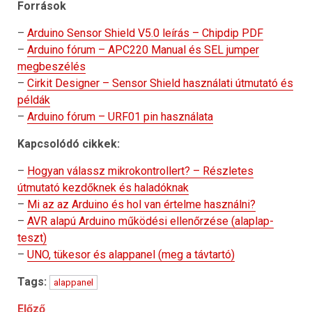
Források
–
Arduino Sensor Shield V5.0 leírás – Chipdip PDF
–
Arduino fórum – APC220 Manual és SEL jumper
megbeszélés
–
Cirkit Designer – Sensor Shield használati útmutató és
példák
–
Arduino fórum – URF01 pin használata
Kapcsolódó cikkek:
–
Hogyan válassz mikrokontrollert? – Részletes
útmutató kezdőknek és haladóknak
–
Mi az az Arduino és hol van értelme használni?
–
AVR alapú Arduino működési ellenőrzése (alaplap-
teszt)
–
UNO, tükesor és alappanel (meg a távtartó)
Tags:
alappanel
Előző