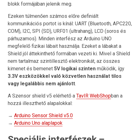
blokk formájában jelenik meg.
Ezeken túlmenően számos előre definiált
kommunikációs portot is kínál: UART (Bluetooth, APC220,
COM), I2C, SPI (SD), URF01 (ultrahang), LCD (soros és
párhuzamos). Minden interfész az Arduino UNO
megfelelő fizikai lábait használja. Ezeket a lábakat a
Shield jól áttekinthető formában vezeti ki. Mivel a Shield
nem tartalmaz szintillesztő elektronikát, az összes
kimenet és bemenet
5V logikai szinten
működik, így
3.3V eszközökkel való közvetlen használat tilos
vagy legalábbis nem ajánlott
.
A Szensor shield v5 elérhető a
TavIR WebShop
ban a
hozzá illeszthető alapalokkal:
→
Arduino Sensor Shield v5.0
→
Arduino Uno alaplapok
Speciális interfészek –