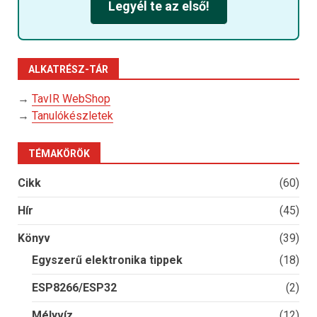
Legyél te az első!
ALKATRÉSZ-TÁR
→
TavIR WebShop
→
Tanulókészletek
TÉMAKÖRÖK
Cikk
(60)
Hír
(45)
Könyv
(39)
Egyszerű elektronika tippek
(18)
ESP8266/ESP32
(2)
Mélyvíz
(12)