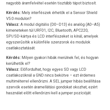
nagyobb áramfelvétel esetén tisztább tápot biztosít.
Kérdés:
Mely interfészek érhetők el a Sensor Shield
V5.0 modulon?
Válasz:
A modul digitális (D0–D13) és analóg (A0–A5)
kimeneteken túl URF01, I2C, Bluetooth, APC220,
SPI/SD-kártya és LCD interfészeket is kínál, amelyek
egyszerűsítik a különféle szenzorok és modulok
csatlakoztatását.
Kérdés:
Milyen gyakori hibák merülnek fel, és hogyan
kerülhetők el?
Válasz:
Előfordulhat, hogy egyes SD vagy LCD
csatlakozóknál a GND nincs bekötve – ezt érdemes
multiméterrel ellenőrizni. A SEL jumper hibás beállítása
szervók esetén áramellátási gondokat okozhat, ezért
használat előtt ellenőrizni kell a jumper pozícióját.