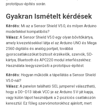
prototípus-építés során.
Gyakran Ismételt kérdések
Kérdés:
Mi az a Sensor Shield V5.0, és milyen Arduino
modellekkel kompatibilis?
Válasz:
A Sensor Shield V5.0 egy olyan bővítőkártya,
amely kivezetésekkel látja el az Arduino UNO és Mega
2560 digitális és analóg portjait, továbbá
gyorscsatlakozókat biztosít érzékelők, szervók, SD-
kártya, Bluetooth és APC220 modul interfészekhez.
Használata leegyszerűsíti a prototípus-építést.
Kérdés:
Hogyan működik a tápellátás a Sensor Shield
V5.0-nál?
Válasz:
A panelon található SEL jumperrel választható,
hogy a D0–D13 lábak VCC-je az Arduino 5 V-ját kapja,
vagy külön tápot használjunk a 2‑pozíciós csatlakozón
keresztül. Ez főleg szervómotorokhoz ajánlott, mert