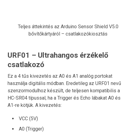
Teljes áttekintés az Arduino Sensor Shield V5.0
bővítőkártyáról – csatlakozókiosztás
URF01 – Ultrahangos érzékelő
csatlakozó
Ez a 4 tűs kivezetés az A0 és A1 analóg portokat
használja digitális módban. Eredetileg az URF01 nevű
szenzormodulhoz készült, de teljesen kompatibilis a
HC-SR04 típussal, ha a Trigger és Echo lábakat A0 és
A1-re kötjük. A kivezetés:
VCC (5V)
A0 (Trigger)