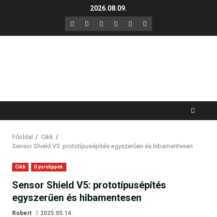
Skip
2026.08.09.
to
F
X
LinkedIn
YouTube
Instagram
GitHub
content
Főoldal
Cikk
Sensor Shield V5: prototípusépítés egyszerűen és hibamentesen
Cikk
Gyorstippek
Sensor Shield V5: prototípusépítés
egyszerűen és hibamentesen
Robert
2025.05.14.