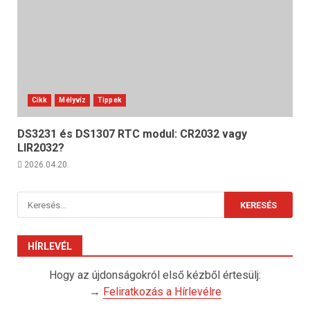
Cikk
Mélyvíz
Tippek
DS3231 és DS1307 RTC modul: CR2032 vagy
LIR2032?
2026.04.20.
Keresés:
HÍRLEVÉL
Hogy az újdonságokról első kézből értesülj:
→
Feliratkozás a Hírlevélre