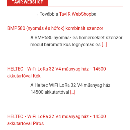
TAVIR WEBSHOP
→ Tovább a
TavIR WebShop
ba
BMP580 (nyomás és hőfok) kombinált szenzor
A BMP580 nyomás- és hőmérséklet szenzor
modul barometrikus légnyomás és
[...]
HELTEC - WiFi LoRa 32 V4 műanyag ház - 14500
akkutartóval Kék
A Heltec WiFi LoRa 32 V4 műanyag ház
14500 akkutartóval
[...]
HELTEC - WiFi LoRa 32 V4 műanyag ház - 14500
akkutartóval Piros