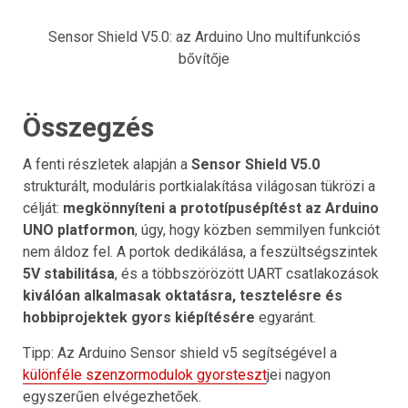
Sensor Shield V5.0: az Arduino Uno multifunkciós
bővítője
Összegzés
A fenti részletek alapján a
Sensor Shield V5.0
strukturált, moduláris portkialakítása világosan tükrözi a
célját:
megkönnyíteni a prototípusépítést az Arduino
UNO platformon
, úgy, hogy közben semmilyen funkciót
nem áldoz fel. A portok dedikálása, a feszültségszintek
5V stabilitása
, és a többszörözött UART csatlakozások
kiválóan alkalmasak oktatásra, tesztelésre és
hobbiprojektek gyors kiépítésére
egyaránt.
Tipp: Az Arduino Sensor shield v5 segítségével a
különféle szenzormodulok gyorsteszt
jei nagyon
egyszerűen elvégezhetőek.