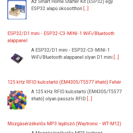
Az Smart Home Starter Kit (ESP32) egy
ESP32 alapú okosotthon
[...]
ESP32/D1 mini - ESP32-C3-MINI-1 WiFi/Bluetooth
alappanel
A ESP32/D1 mini - ESP32-C3-MINI-1
WiFi/Bluetooth alappanel olyan D1 mini
[...]
125 kHz RFID kulcstartó (EM4305/T5577 írható) Fehér
A 125 kHz RFID kulcstartó (EM4305/T5577
írható) olyan passzív RFID
[...]
Mozgásérzékelős MP3 lejátszó (Waytronic - WT-M12)