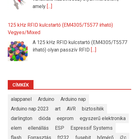
amely
[...]
125 kHz RFID kulcstartó (EM4305/T5577 írható)
Vegyes/Mixed
A 125 kHz RFID kulcstartó (EM4305/T5577
írható) olyan passzív RFID
[...]
CÍMKÉK
alappanel
Arduino
Arduino nap
Arduino nap 2023
art
AVR
biztosíték
darlington
dióda
eeprom
egyszerű elektronika
elem
ellenállás
ESP
Espressif Systems
flash
Forrasztás
ft232
fusebit
hőmérő
i2c