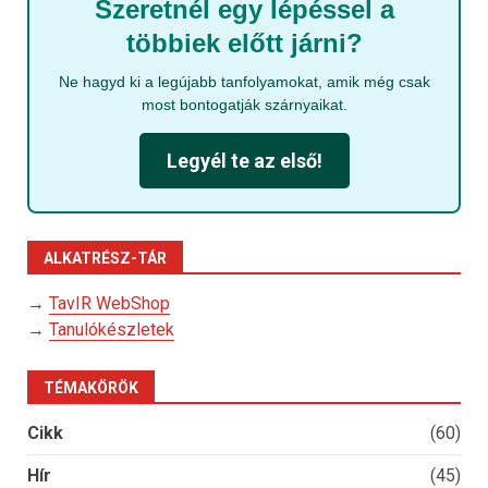
Szeretnél egy lépéssel a
többiek előtt járni?
Ne hagyd ki a legújabb tanfolyamokat, amik még csak
most bontogatják szárnyaikat.
Legyél te az első!
ALKATRÉSZ-TÁR
→
TavIR WebShop
→
Tanulókészletek
TÉMAKÖRÖK
Cikk
(60)
Hír
(45)