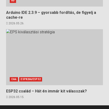
Hír
Arduino IDE 2.3.9 – gyorsabb fordítás, de figyelj a
cache-re
2026.05.26.
Cikk
ESP8266/ESP32
ESP32 család – Hát én immár kit válasszak?
2026.05.15.