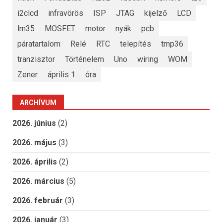
i2clcd
infravörös
ISP
JTAG
kijelző
LCD
lm35
MOSFET
motor
nyák
pcb
páratartalom
Relé
RTC
telepítés
tmp36
tranzisztor
Történelem
Uno
wiring
WOM
Zener
április 1
óra
ARCHÍVUM
2026. június
(2)
2026. május
(3)
2026. április
(2)
2026. március
(5)
2026. február
(3)
2026. január
(3)