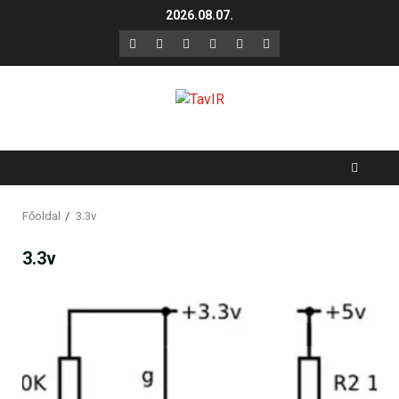
Skip
2026.08.07.
to
F
X
LinkedIn
YouTube
Instagram
GitHub
content
Főoldal
3.3v
3.3v