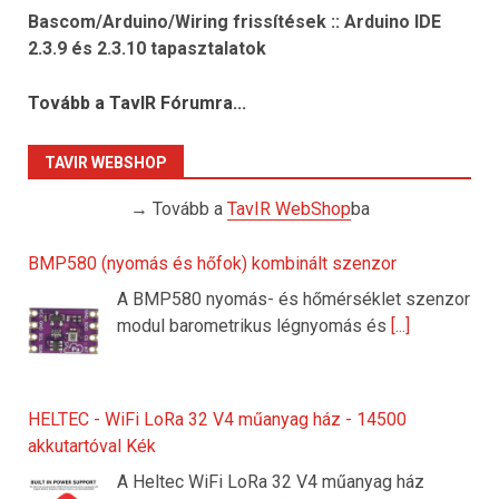
Bascom/Arduino/Wiring frissítések :: Arduino IDE
2.3.9 és 2.3.10 tapasztalatok
Tovább a TavIR Fórumra...
TAVIR WEBSHOP
→ Tovább a
TavIR WebShop
ba
BMP580 (nyomás és hőfok) kombinált szenzor
A BMP580 nyomás- és hőmérséklet szenzor
modul barometrikus légnyomás és
[...]
HELTEC - WiFi LoRa 32 V4 műanyag ház - 14500
akkutartóval Kék
A Heltec WiFi LoRa 32 V4 műanyag ház