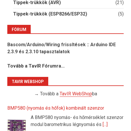
Tippek-trükkök (AVR)
(21)
Tippek-trükkök (ESP8266/ESP32)
(5)
FÓRUM
Bascom/Arduino/Wiring frissítések :: Arduino IDE
2.3.9 és 2.3.10 tapasztalatok
Tovább a TavIR Fórumra...
TAVIR WEBSHOP
→ Tovább a
TavIR WebShop
ba
BMP580 (nyomás és hőfok) kombinált szenzor
A BMP580 nyomás- és hőmérséklet szenzor
modul barometrikus légnyomás és
[...]