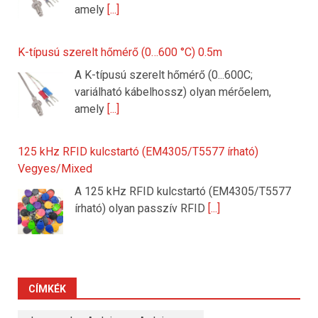
amely
[...]
K-típusú szerelt hőmérő (0…600 °C) 0.5m
A K-típusú szerelt hőmérő (0...600C;
variálható kábelhossz) olyan mérőelem,
amely
[...]
125 kHz RFID kulcstartó (EM4305/T5577 írható)
Vegyes/Mixed
A 125 kHz RFID kulcstartó (EM4305/T5577
írható) olyan passzív RFID
[...]
CÍMKÉK