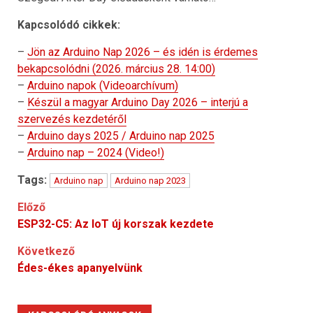
Kapcsolódó cikkek:
–
Jön az Arduino Nap 2026 – és idén is érdemes
bekapcsolódni (2026. március 28. 14:00)
–
Arduino napok (Videoarchívum)
–
Készül a magyar Arduino Day 2026 – interjú a
szervezés kezdetéről
–
Arduino days 2025 / Arduino nap 2025
–
Arduino nap – 2024 (Video!)
Tags:
Arduino nap
Arduino nap 2023
Post
Előző
ESP32-C5: Az IoT új korszak kezdete
navigation
Következő
Édes-ékes apanyelvünk