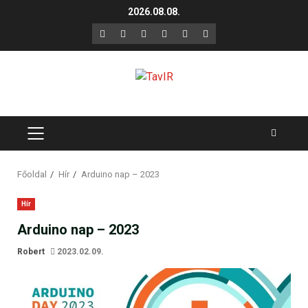
Skip
2026.08.08.
to
F
X
LinkedIn
YouTube
Instagram
GitHub
content
PRIMARY
MENU
Főoldal
Hír
Arduino nap – 2023
Hír
Arduino nap – 2023
Robert
2023.02.09.