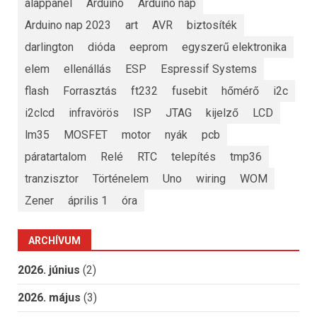
alappanel
Arduino
Arduino nap
Arduino nap 2023
art
AVR
biztosíték
darlington
dióda
eeprom
egyszerű elektronika
elem
ellenállás
ESP
Espressif Systems
flash
Forrasztás
ft232
fusebit
hőmérő
i2c
i2clcd
infravörös
ISP
JTAG
kijelző
LCD
lm35
MOSFET
motor
nyák
pcb
páratartalom
Relé
RTC
telepítés
tmp36
tranzisztor
Történelem
Uno
wiring
WOM
Zener
április 1
óra
ARCHÍVUM
2026. június
(2)
2026. május
(3)