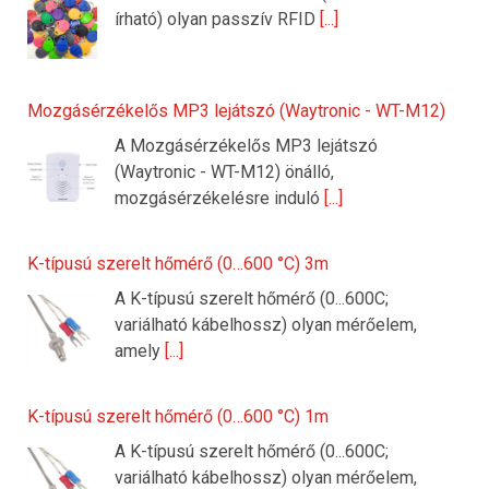
írható) olyan passzív RFID
[...]
Mozgásérzékelős MP3 lejátszó (Waytronic - WT-M12)
A Mozgásérzékelős MP3 lejátszó
(Waytronic - WT-M12) önálló,
mozgásérzékelésre induló
[...]
K-típusú szerelt hőmérő (0…600 °C) 3m
A K-típusú szerelt hőmérő (0...600C;
variálható kábelhossz) olyan mérőelem,
amely
[...]
K-típusú szerelt hőmérő (0…600 °C) 1m
A K-típusú szerelt hőmérő (0...600C;
variálható kábelhossz) olyan mérőelem,