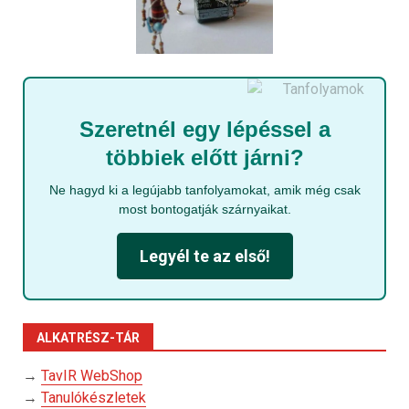
Szeretnél egy lépéssel a
többiek előtt járni?
Ne hagyd ki a legújabb tanfolyamokat, amik még csak
most bontogatják szárnyaikat.
Legyél te az első!
ALKATRÉSZ-TÁR
→
TavIR WebShop
→
Tanulókészletek