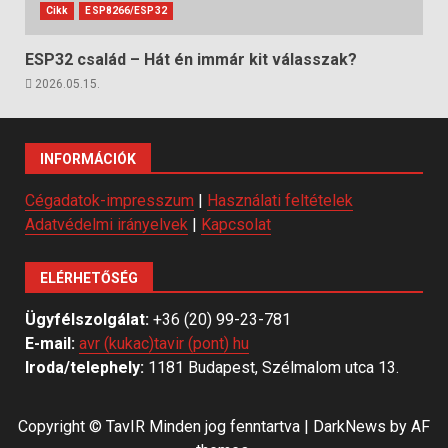
Cikk
ESP8266/ESP32
ESP32 család – Hát én immár kit válasszak?
2026.05.15.
INFORMÁCIÓK
Cégadatok-impresszum
|
Használati feltételek
Adatvédelmi irányelvek
|
Kapcsolat
ELÉRHETŐSÉG
Ügyfélszolgálat:
+36 (20) 99-23-781
E-mail:
avr (kukac)tavir (pont) hu
Iroda/telephely:
1181 Budapest, Szélmalom utca 13.
Copyright © TavIR Minden jog fenntartva
|
DarkNews
by AF