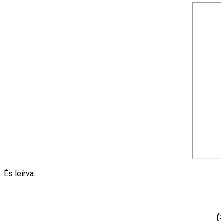
És leírva:
(