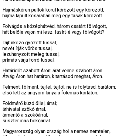
Hajmáskéren pultok körül körözött egy körözött,
hajma lapult kosarában meg egy tasak kőrözött.
Fölvágós a középhátvéd, három csatárt fölvágott,
hát belőle vajon mi lesz: fasírt-é vagy fölvágott?
Díjbirkózó győzött tussal,
nevét írják vörös tussal,
lezuhanyzott meleg tussal,
prímás várja forró tussal.
Határidőt szabott Áron: árat venne szabott áron.
Átvág Áron hat határon, kitartásod meghat, Áron.
Felment, fölment, tejfel, tejföl; ne is folytasd, barátom:
első lett az ángyom lánya a fölemás korláton.
Földmérő küzd öllel, árral;
árhivatal szökő árral,
ármentő a szökőárral,
suszter inas bökőárral.
Magyarország olyan ország hol a nemes nemtelen,