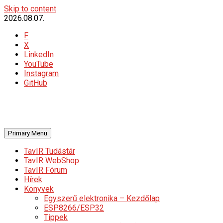
Skip to content
2026.08.07.
F
X
LinkedIn
YouTube
Instagram
GitHub
Primary Menu
TavIR Tudástár
TavIR WebShop
TavIR Fórum
Hírek
Könyvek
Egyszerű elektronika – Kezdőlap
ESP8266/ESP32
Tippek