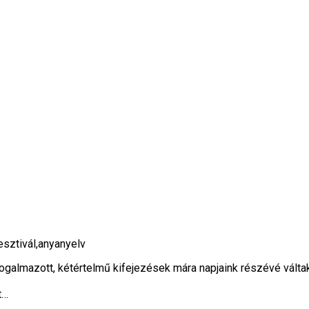
ogalmazott, kétértelmű kifejezések mára napjaink részévé válta
t…