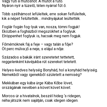
Vágy fűti a műtősnőt. A műtőt a fűtő.
Nyáron nyír a tüzelő, télen nyárral fűt ő.
Több szélhámost lefüleltek, erre sokan felfüleltek,
kik a népet felültették… mindnyájukat leültették.
Foglár fogán fog-lyuk van, nosza, tömni fogjuk!
Eközben a fogházból megszökhet a foglyuk.
Elröppenhet foglyuk is, hacsak meg nem fogjuk.
Főmérnöknek fáj a feje – vagy talán a fője?
Öt perc múlva jő a neje, s elájul a nője.
Százados a bakák iránt szeretetet tettetett,
reggelenként kávéjukba rút szereket tetetett.
Helyes-kedves helység Bonyhád, hol a konyhád helyiség.
Nemekből vagy igenekből született a nemiség?
Mekkában egy kába ürge Kába Kőbe lövet,
országának nevében a követ követ követ.
Morcos úr a hivatalnok, beszél hideg ‘s ridegen,
néha játszik nem sajátján, csak idegen idegen.