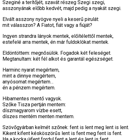
Szeginé a terítőjét, szavát részeg Szegi szegi,
asszonyának előbb kedvét, majd pedig a nyakát szegi.
Elvált asszony nyögve nyeli a keserű pirulát:
mit válasszon? A Fiatot, fiát vagy a fiúját?
Ingyen strandra lányok mentek, előítélettől mentek,
estefelé arra mentek, én már fuldoklókat mentek.
Eldöntöttem: megnősülök. Fogadok két feleséget.
Megtanultam: két fél alkot és garantál egészséget.
Harminc nyarat megértem,
mint a dinnye megértem,
anyósomat megértem…
én a pénzem megértem.
Hibamentes mentő vagyok.
Szőke Tisza pertján mentem:
díszmagyarom vízbe esett,
díszes mentém menten mentem.
Szövőgyárban kelmét szőnek: fent is lent meg lent is lent.
Kikent kifent késköszörűs lent is fent meg fent is fent.
Ha a kocka újfent fordul fent a lent és lent is fent.