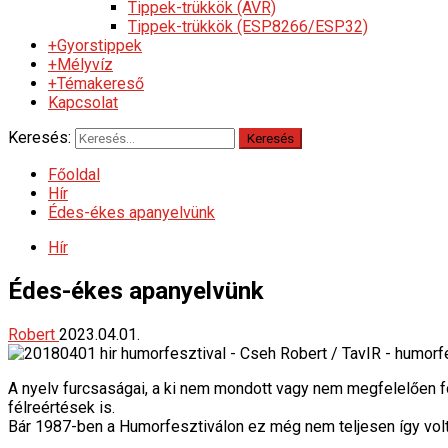
Tippek-trükkök (AVR)
Tippek-trükkök (ESP8266/ESP32)
+Gyorstippek
+Mélyvíz
+Témakereső
Kapcsolat
Keresés:
Főoldal
Hír
Édes-ékes apanyelvünk
Hír
Édes-ékes apanyelvünk
Robert
2023.04.01.
A nyelv furcsaságai, a ki nem mondott vagy nem megfelelően f
félreértések is.
Bár 1987-ben a Humorfesztiválon ez még nem teljesen így vol