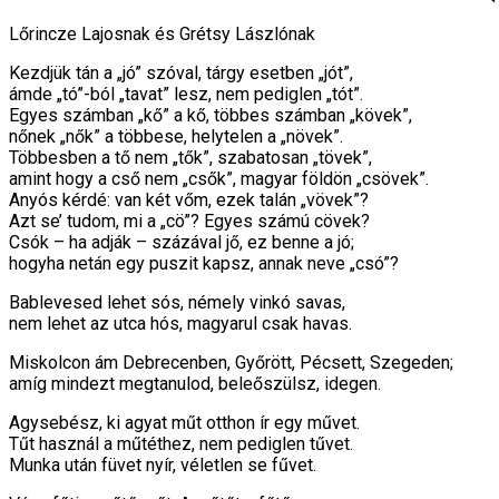
Lőrincze Lajosnak és Grétsy Lászlónak
Kezdjük tán a „jó” szóval, tárgy esetben „jót”,
ámde „tó”-ból „tavat” lesz, nem pediglen „tót”.
Egyes számban „kő” a kő, többes számban „kövek”,
nőnek „nők” a többese, helytelen a „növek”.
Többesben a tő nem „tők”, szabatosan „tövek”,
amint hogy a cső nem „csők”, magyar földön „csövek”.
Anyós kérdé: van két vőm, ezek talán „vövek”?
Azt se’ tudom, mi a „cö”? Egyes számú cövek?
Csók – ha adják – százával jő, ez benne a jó;
hogyha netán egy puszit kapsz, annak neve „csó”?
Bablevesed lehet sós, némely vinkó savas,
nem lehet az utca hós, magyarul csak havas.
Miskolcon ám Debrecenben, Győrött, Pécsett, Szegeden;
amíg mindezt megtanulod, beleőszülsz, idegen.
Agysebész, ki agyat műt otthon ír egy művet.
Tűt használ a műtéthez, nem pediglen tűvet.
Munka után füvet nyír, véletlen se fűvet.