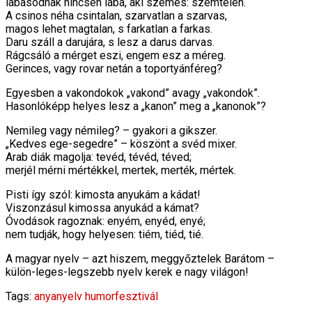
lábasodnak nincsen lába, aki szemes: szemtelen.
A csinos néha csintalan, szarvatlan a szarvas,
magos lehet magtalan, s farkatlan a farkas.
Daru száll a darujára, s lesz a darus darvas.
Rágcsáló a mérget eszi, engem esz a méreg.
Gerinces, vagy rovar netán a toportyánféreg?
Egyesben a vakondokok „vakond” avagy „vakondok”.
Hasonlóképp helyes lesz a „kanon” meg a „kanonok”?
Nemileg vagy némileg? – gyakori a gikszer.
„Kedves ege-segedre” – köszönt a svéd mixer.
Arab diák magolja: tevéd, tévéd, téved;
merjél mérni mértékkel, mertek, merték, mértek.
Pisti így szól: kimosta anyukám a kádat!
Viszonzásul kimossa anyukád a kámat?
Óvodások ragoznak: enyém, enyéd, enyé;
nem tudják, hogy helyesen: tiém, tiéd, tié.
A magyar nyelv – azt hiszem, meggyőztelek Barátom –
külön-leges-legszebb nyelv kerek e nagy világon!
Tags:
anyanyelv
humorfesztivál