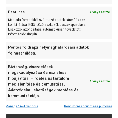
Features
Always active
Cikk
Gyorstippek
Más adatforrásokból származó adatok párosítása és
kombinálása, Különböző eszközök összekapcsolása,
Eszközök azonosítása automatikusan továbbított
DS1302 RTC óramodul használata: az óra
információk alapján.
és a dátum
Robert
2025.07.24.
Pontos földrajzi helymeghatározási adatok
felhasználása.
Hogyan biztosítható, hogy egy Arduino-alapú projekt
mindig tudja, mennyi az idő?
A pontos idő sok kezdő
projekt szerves része – legyen szó adatnaplózásról,
Biztonság, visszaélések
időzített vezérlésről vagy egyszerű órakijelzésről. A
megakadályozása és észlelése,
hibajavítás, Hirdetés és tartalom
DS1302 RTC modul könnyen kezelhető, kedvező áru, sok
Always active
megjelenítése és bemutatása,
kezdőkészletben megtalálható és …
→ Tovább
Adatvédelmi lehetőségek mentése és
kommunikációja.
Manage 1641 vendors
Read more about these purposes