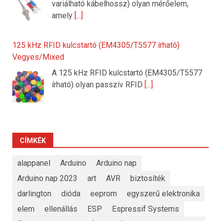
variálható kábelhossz) olyan mérőelem,
amely
[...]
125 kHz RFID kulcstartó (EM4305/T5577 írható)
Vegyes/Mixed
A 125 kHz RFID kulcstartó (EM4305/T5577
írható) olyan passzív RFID
[...]
CÍMKÉK
alappanel
Arduino
Arduino nap
Arduino nap 2023
art
AVR
biztosíték
darlington
dióda
eeprom
egyszerű elektronika
elem
ellenállás
ESP
Espressif Systems