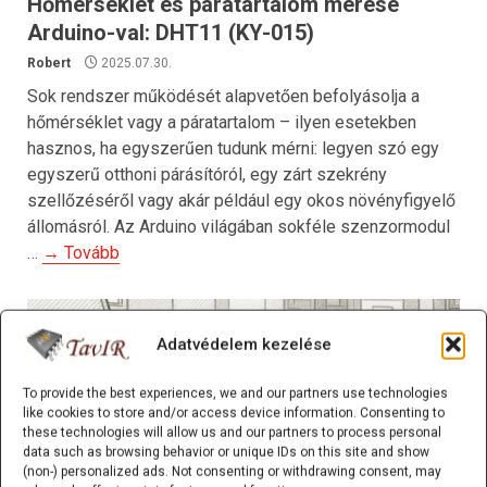
Hőmérséklet és páratartalom mérése
Arduino-val: DHT11 (KY-015)
Robert
2025.07.30.
Sok rendszer működését alapvetően befolyásolja a
hőmérséklet vagy a páratartalom – ilyen esetekben
hasznos, ha egyszerűen tudunk mérni: legyen szó egy
egyszerű otthoni párásítóról, egy zárt szekrény
szellőzéséről vagy akár például egy okos növényfigyelő
állomásról. Az Arduino világában sokféle szenzormodul
…
→ Tovább
Adatvédelem kezelése
To provide the best experiences, we and our partners use technologies
like cookies to store and/or access device information. Consenting to
these technologies will allow us and our partners to process personal
data such as browsing behavior or unique IDs on this site and show
(non-) personalized ads. Not consenting or withdrawing consent, may