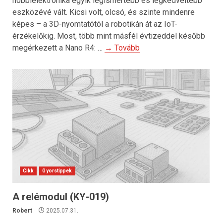
hobbielektronika egyik legismertebb és legkedveltebb
eszközévé vált. Kicsi volt, olcsó, és szinte mindenre
képes – a 3D-nyomtatótól a robotikán át az IoT-
érzékelőkig. Most, több mint másfél évtizeddel később
megérkezett a Nano R4: …
→ Tovább
Cikk
Gyorstippek
A relémodul (KY-019)
Robert
2025.07.31.