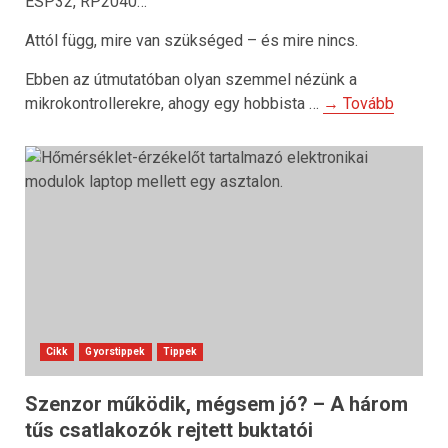
ESP32, RP2040…
Attól függ, mire van szükséged – és mire nincs.
Ebben az útmutatóban olyan szemmel nézünk a
mikrokontrollerekre, ahogy egy hobbista …
→ Tovább
Cikk
Gyorstippek
Tippek
Szenzor működik, mégsem jó? – A három
tűs csatlakozók rejtett buktatói