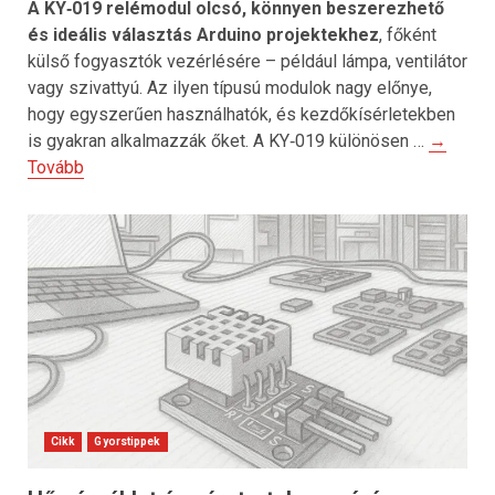
A KY‑019 relémodul olcsó, könnyen beszerezhető
és ideális választás Arduino projektekhez
, főként
külső fogyasztók vezérlésére – például lámpa, ventilátor
vagy szivattyú. Az ilyen típusú modulok nagy előnye,
hogy egyszerűen használhatók, és kezdőkísérletekben
is gyakran alkalmazzák őket. A KY‑019 különösen …
→
Tovább
Cikk
Gyorstippek