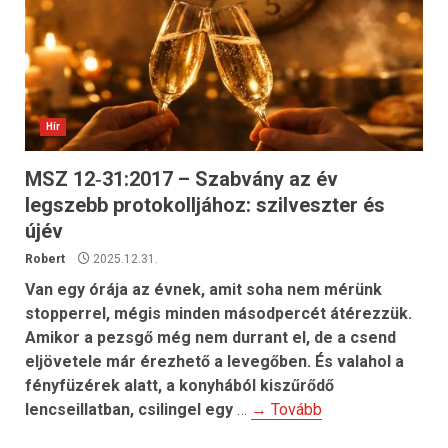
Hír
MSZ 12‑31:2017 – Szabvány az év
legszebb protokolljához: szilveszter és
újév
Robert
2025.12.31.
Van egy órája az évnek, amit soha nem mérünk
stopperrel, mégis minden másodpercét átérezzük.
Amikor a pezsgő még nem durrant el, de a csend
eljövetele már érezhető a levegőben.
És valahol a
fényfüzérek alatt, a konyhából kiszűrődő
lencseillatban, csilingel egy
…
→ Tovább