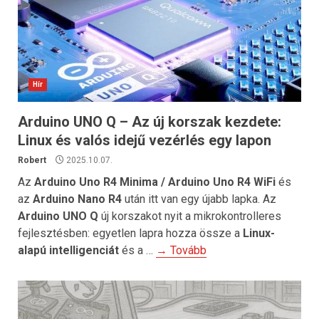
Hír
Arduino UNO Q – Az új korszak kezdete:
Linux és valós idejű vezérlés egy lapon
Robert
2025.10.07.
Az
Arduino Uno R4 Minima / Arduino Uno R4 WiFi
és
az
Arduino Nano R4
után itt van egy újabb lapka. Az
Arduino UNO Q
új korszakot nyit a mikrokontrolleres
fejlesztésben: egyetlen lapra hozza össze a
Linux-
alapú intelligenciát
és a …
→ Tovább