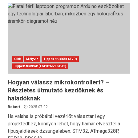
Cikk
Mélyvíz
Tippek-trükkök (AVR)
Tippek-trükkök (ESP8266/ESP32)
Hogyan válassz mikrokontrollert? –
Részletes útmutató kezdőknek és
haladóknak
Robert
2025.07.02.
Ha valaha is próbáltál vezérlőt választani egy
projektedhez, könnyen lehet, hogy hamar elvesztél a
típusjelölések dzsungelében: STM32, ATmega328P,