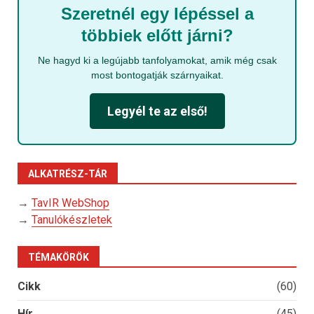
Szeretnél egy lépéssel a
többiek előtt járni?
Ne hagyd ki a legújabb tanfolyamokat, amik még csak
most bontogatják szárnyaikat.
Legyél te az első!
ALKATRÉSZ-TÁR
→
TavIR WebShop
→
Tanulókészletek
TÉMAKÖRÖK
Cikk
(60)
Hír
(45)