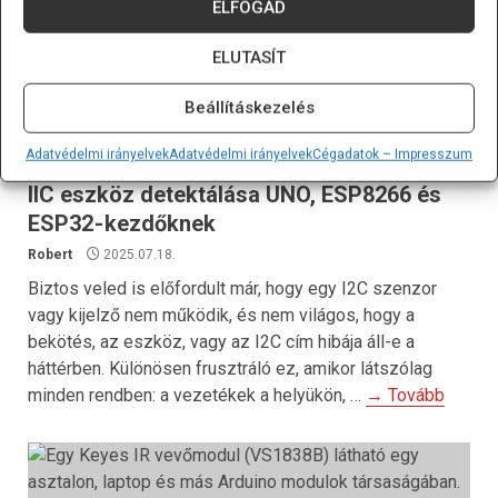
ELFOGAD
ELUTASÍT
Beállításkezelés
Cikk
Gyorstippek
Adatvédelmi irányelvek
Adatvédelmi irányelvek
Cégadatok – Impresszum
IIC eszköz detektálása UNO, ESP8266 és
ESP32 - kezdőknek
Robert
2025.07.18.
Biztos veled is előfordult már, hogy egy I2C szenzor
vagy kijelző nem működik, és nem világos, hogy a
bekötés, az eszköz, vagy az I2C cím hibája áll-e a
háttérben. Különösen frusztráló ez, amikor látszólag
minden rendben: a vezetékek a helyükön, …
→ Tovább