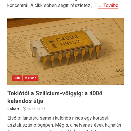
koncentrál. A cikk ebben segít: részletezi, …
→ Tovább
Cikk
Mélyvíz
Tokiótól a Szilícium-völgyig: a 4004
kalandos útja
Robert
2025.11.27.
Első pillantásra semmi különös nincs egy korabeli
asztali számológépen. Mégis, a hetvenes évek hajnalán