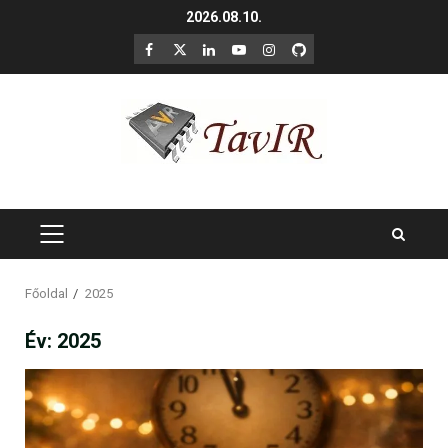
Skip
2026.08.10.
to
F
X
LinkedIn
YouTube
Instagram
GitHub
content
PRIMARY
MENU
Főoldal
2025
Év:
2025