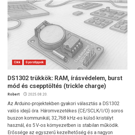
Cikk
Gyorstippek
DS1302 trükkök: RAM, írásvédelem, burst
mód és csepptöltés (trickle charge)
Robert
2025.08.20.
Az Arduino‑projektekben gyakori választás a DS1302
valós idejű óra. Háromvezetékes (CE/SCLK/I/O) soros
buszon kommunikál, 32,768 kHz‑es külső kristályt
használ, és 5 V‑os környezetben is stabilan működik.
Erőssége az egyszerű kezelhetőség és a nagyon