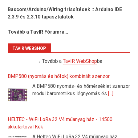
Bascom/Arduino/Wiring frissítések :: Arduino IDE
2.3.9 és 2.3.10 tapasztalatok
Tovább a TavIR Fórumra...
TAVIR WEBSHOP
→ Tovább a
TavIR WebShop
ba
BMP580 (nyomás és hőfok) kombinált szenzor
A BMP580 nyomás- és hőmérséklet szenzor
modul barometrikus légnyomás és
[...]
HELTEC - WiFi LoRa 32 V4 műanyag ház - 14500
akkutartóval Kék
A Heltec WiFi LoRa 32 V4 műanyag ház