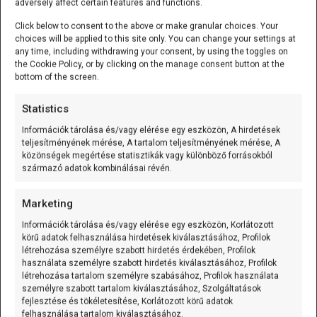
adversely affect certain features and functions.
Cikk
Gyorstippek
Click below to consent to the above or make granular choices. Your
choices will be applied to this site only. You can change your settings at
any time, including withdrawing your consent, by using the toggles on
Arduino KY-005 IR LED adó modul bekötése
the Cookie Policy, or by clicking on the manage consent button at the
(RC5/RC6 küldés)
bottom of the screen.
Robert
2025.07.28.
Statistics
A KY-005 háromlábú infra LED modulja egyszerű
Információk tárolása és/vagy elérése egy eszközön, A hirdetések
felépítésű: egy infravörös LED és három kivezetés
teljesítményének mérése, A tartalom teljesítményének mérése, A
alkotja: a
+5 V
láb (jelölve: +), a középső láb a
GND
, míg
közönségek megértése statisztikák vagy különböző forrásokból
származó adatok kombinálásai révén.
az „
S
” jelölésű szignál bemenet valójában közvetlenül
egy IR LED …
→ Tovább
Marketing
Információk tárolása és/vagy elérése egy eszközön, Korlátozott
körű adatok felhasználása hirdetések kiválasztásához, Profilok
létrehozása személyre szabott hirdetés érdekében, Profilok
használata személyre szabott hirdetés kiválasztásához, Profilok
létrehozása tartalom személyre szabásához, Profilok használata
személyre szabott tartalom kiválasztásához, Szolgáltatások
fejlesztése és tökéletesítése, Korlátozott körű adatok
felhasználása tartalom kiválasztásához.