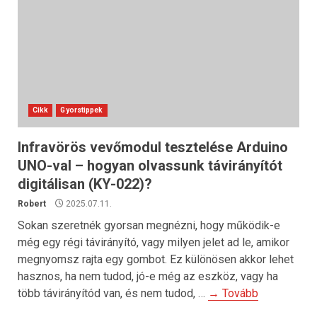
Cikk
Gyorstippek
Infravörös vevőmodul tesztelése Arduino
UNO-val – hogyan olvassunk távirányítót
digitálisan (KY-022)?
Robert
2025.07.11.
Sokan szeretnék gyorsan megnézni, hogy működik-e
még egy régi távirányító, vagy milyen jelet ad le, amikor
megnyomsz rajta egy gombot. Ez különösen akkor lehet
hasznos, ha nem tudod, jó-e még az eszköz, vagy ha
több távirányítód van, és nem tudod, …
→ Tovább