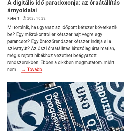
A digitális idő paradoxonja: az óraátállítás
árnyoldalai
Robert
2025.10.23.
Mi történik, ha ugyanaz az időpont kétszer következik
be? Egy mikrokontroller kétszer hajt végre egy
parancsot? Egy öntözőrendszer kétszer indítja el a
szivattyút? Az őszi óraátállítás látszólag ártalmatlan,
mégis rejtett hibákhoz vezethet beágyazott
rendszerekben. Ebben a cikkben megmutatom, miért
nem …
→ Tovább