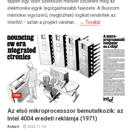
éppen egy ilyen szerkezet mélyén született meg az
elektronika egyik legizgalmasabb fejezete. A Busicom
mérnökei egyszerű, megbízható logikát rendeltek az
Inteltől – aztán a projekt váratlan …
→ Tovább
Cikk
Az első mikroprocesszor bemutatkozik: az
Intel 4004 eredeti reklámja (1971)
Robert
2025.11.14.