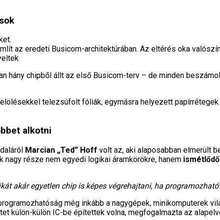
ások
ket.
mlít az eredeti Busicom-architektúrában. Az eltérés oka valószí
eltek.
an hány chipből állt az első Busicom-terv – de minden beszámo
jelölésekkel telezsúfolt fóliák, egymásra helyezett papírrétege
bbet alkotni
ldaláról
Marcian „Ted” Hoff
volt az, aki alaposabban elmerült b
 nagy része nem egyedi logikai áramkörökre, hanem
ismétlőd
gikát akár egyetlen chip is képes végrehajtani, ha programozhat
 programozhatóság még inkább a nagygépek, minikomputerek vil
etet külön-külön IC-be építettek volna, megfogalmazta az alapelv