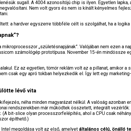
lenésük sugall. A 4004 azonosítójú chip is ilyen. Egyetlen lapka,
 megvalósítani. Nem volt gyors és nem is kínált kényelmes fejle
tani.
ltett: a hardver egyszerre többféle célt is szolgálhat, ha a logi
apnak”?
mikroprocesszor „születésnapjának”. Valójában nem ezen a napon
a Busicom számológép prototípusa. November 15-én mindössze 
akul. Ez az egyetlen, tömör reklám volt az a pillanat, amikor a 
em csak egy apró tokban helyezkedik el. Így lett egy marketin
lötte lévő vita
ifejezés, néha minden magyarázat nélkül. A valóság azonban enné
ai rendszerekben már működtek összetett, integrált vezérlők: a
t. (A bit-slice olyan processzorfelépítés, ahol a CPU csak néhán
or építhető.)
Intel megoldása volt az első, amelyet
általános célú, önálló