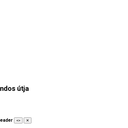
andos útja
 Reader
<>
✕