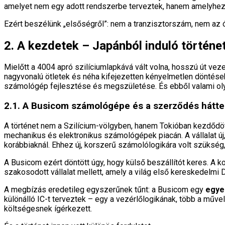
amelyet nem egy adott rendszerbe terveztek, hanem amelyhez b
Ezért beszélünk „elsőségről”: nem a tranzisztorszám, nem az 
2. A kezdetek – Japánból induló történe
Mielőtt a 4004 apró szilíciumlapkává vált volna, hosszú út vezet
nagyvonalú ötletek és néha kifejezetten kényelmetlen döntések
számológép fejlesztése és megszületése. És ebből valami olyan
2.1. A Busicom számológépe és a szerződés hátte
A történet nem a Szilícium-völgyben, hanem Tokióban kezdődö
mechanikus és elektronikus számológépek piacán. A vállalat új
korábbiaknál. Ehhez új, korszerű számolólogikára volt szükség, 
A Busicom ezért döntött úgy, hogy külső beszállítót keres. A ko
szakosodott vállalat mellett, amely a világ első kereskedelmi 
A megbízás eredetileg egyszerűnek tűnt: a Busicom egy
egyed
különálló IC-t terveztek – egy a vezérlőlogikának, több a műve
költségesnek ígérkezett.