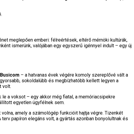
.
rténet meglepően emberi: félreértések, eltérő mérnöki kultúrák,
ként ismerünk, valójában egy egyszerű igénnyel indult – egy új
Busicom
– a hatvanas évek végére komoly szereplővé vált a
y gyorsabb, sokoldalúbb és megbízhatóbb kellett legyen a
 volt.
ék le a voksot – egy akkor még fiatal, a memóriacsipekre
llított egyetlen ügyfélnek sem.
 volna, amely a számológép funkcióit hajtja végre. Tizenkét
 terv papíron elegáns volt, a gyártás azonban bonyolultnak és