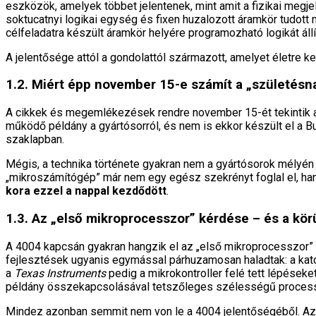
eszközök, amelyek többet jelentenek, mint amit a fizikai megje
soktucatnyi logikai egység és fixen huzalozott áramkör tudott
célfeladatra készült áramkör helyére programozható logikát állí
A jelentősége attól a gondolattól származott, amelyet életre ke
1.2. Miért épp november 15-e számít a „születésn
A cikkek és megemlékezések rendre november 15-ét tekintik a 
működő példány a gyártósorról, és nem is ekkor készült el 
szaklapban.
Mégis, a technika története gyakran nem a gyártósorok mélyén al
„mikroszámítógép” már nem egy egész szekrényt foglal el, han
kora ezzel a nappal kezdődött
.
1.3. Az „első mikroprocesszor” kérdése – és a körü
A 4004 kapcsán gyakran hangzik el az „első mikroprocesszor” k
fejlesztések ugyanis egymással párhuzamosan haladtak: a katon
a
Texas Instruments
pedig a mikrokontroller felé tett lépéseke
példány összekapcsolásával tetszőleges szélességű processz
Mindez azonban semmit nem von le a 4004 jelentőségéből. Az 