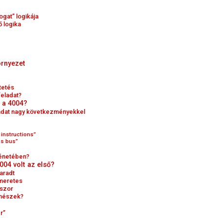
ogat” logikája
ő logika
örnyezet
tetés
feladat?
n a 4004?
ondat nagy következményekkel
 instructions”
ss bus”
ténetében?
004 volt az első?
maradt
smeretes
sszor
ténészek?
r”