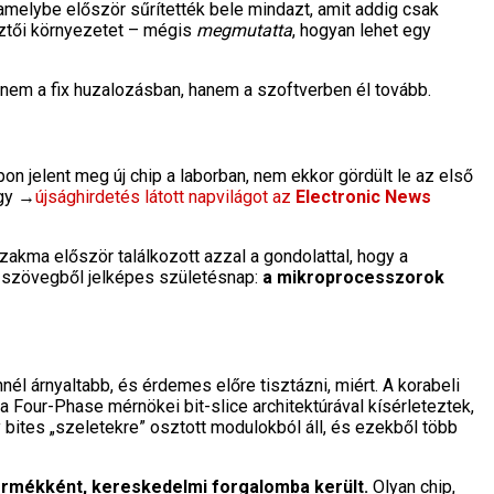
 amelybe először sűrítették bele mindazt, amit addig csak
sztői környezetet – mégis
megmutatta
, hogyan lehet egy
ka nem a fix huzalozásban, hanem a szoftverben él tovább.
 jelent meg új chip a laborban, nem ekkor gördült le az első
egy →
újsághirdetés látott napvilágot az
Electronic News
szakma először találkozott azzal a gondolattal, hogy a
g-szövegből jelképes születésnap:
a mikroprocesszorok
l árnyaltabb, és érdemes előre tisztázni, miért. A korabeli
 Four-Phase mérnökei bit-slice architektúrával kísérleteztek,
y bites „szeletekre” osztott modulokból áll, és ezekből több
 termékként, kereskedelmi forgalomba került.
Olyan chip,