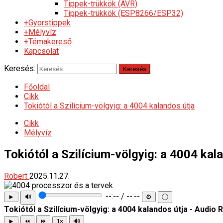
Tippek-trükkök (AVR)
Tippek-trükkök (ESP8266/ESP32)
+Gyorstippek
+Mélyvíz
+Témakereső
Kapcsolat
Keresés:
Főoldal
Cikk
Tokiótól a Szilícium-völgyig: a 4004 kalandos útja
Cikk
Mélyvíz
Tokiótól a Szilícium-völgyig: a 4004 kal
Robert
2025.11.27.
--:-- / --:--
►
🔊
⚙
ⓘ
Tokiótól a Szilícium-völgyig: a 4004 kalandos útja - Audio
►
⏪
⏩
1×
🔊