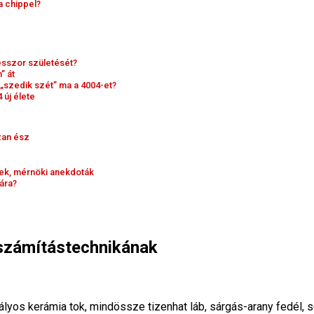
a chippel?
cesszor születését?
” át
„szedik szét” ma a 4004-et?
 új élete
zan ész
sek, mérnöki anekdoták
kára?
a számítástechnikának
bályos kerámia tok, mindössze tizenhat láb, sárgás-arany fedél,