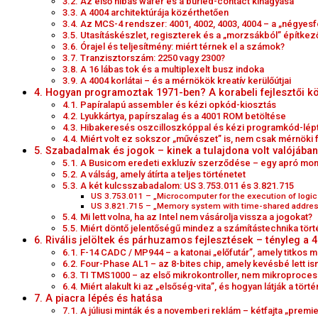
3.2. Az első hibás wafer és a buried-contact kihagyása
3.3. A 4004 architektúrája közérthetően
3.4. Az MCS-4 rendszer: 4001, 4002, 4003, 4004 – a „négyesf
3.5. Utasításkészlet, regiszterek és a „morzsákból” építkez
3.6. Órajel és teljesítmény: miért térnek el a számok?
3.7. Tranzisztorszám: 2250 vagy 2300?
3.8. A 16 lábas tok és a multiplexelt busz indoka
3.9. A 4004 korlátai – és a mérnökök kreatív kerülőútjai
4. Hogyan programoztak 1971-ben? A korabeli fejlesztői k
4.1. Papíralapú assembler és kézi opkód-kiosztás
4.2. Lyukkártya, papírszalag és a 4001 ROM betöltése
4.3. Hibakeresés oszcilloszkóppal és kézi programkód-lép
4.4. Miért volt ez sokszor „művészet” is, nem csak mérnöki 
5. Szabadalmak és jogok – kinek a tulajdona volt valójába
5.1. A Busicom eredeti exkluzív szerződése – egy apró m
5.2. A válság, amely átírta a teljes történetet
5.3. A két kulcsszabadalom: US 3.753.011 és 3.821.715
US 3.753.011 – „Microcomputer for the execution of logic
US 3.821.715 – „Memory system with time-shared addre
5.4. Mi lett volna, ha az Intel nem vásárolja vissza a jogokat?
5.5. Miért döntő jelentőségű mindez a számítástechnika tör
6. Rivális jelöltek és párhuzamos fejlesztések – tényleg a 4
6.1. F-14 CADC / MP944 – a katonai „előfutár”, amely titkos 
6.2. Four-Phase AL1 – az 8-bites chip, amely kevésbé lett i
6.3. TI TMS1000 – az első mikrokontroller, nem mikroproce
6.4. Miért alakult ki az „elsőség-vita”, és hogyan látják a tör
7. A piacra lépés és hatása
7.1. A júliusi minták és a novemberi reklám – kétfajta „premie