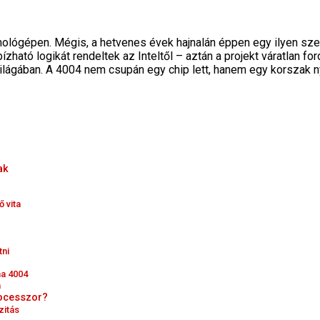
ámológépen. Mégis, a hetvenes évek hajnalán éppen egy ilyen sze
ó logikát rendeltek az Inteltől – aztán a projekt váratlan fordu
lágában. A 4004 nem csupán egy chip lett, hanem egy korszak n
ak
 vita
tni
na 4004
a
rocesszor?
zitás