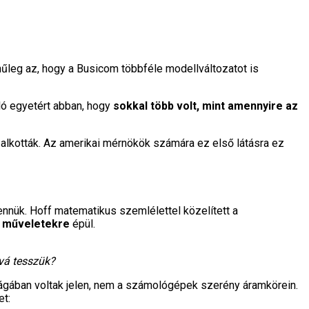
nűleg az, hogy a Busicom többféle modellváltozatot is
ló egyetért abban, hogy
sokkal több volt, mint amennyire az
k alkották. Az amerikai mérnökök számára ez első látásra ez
ennük. Hoff matematikus szemlélettel közelített a
ő műveletekre
épül.
óvá tesszük?
ágában voltak jelen, nem a számológépek szerény áramkörein.
et: