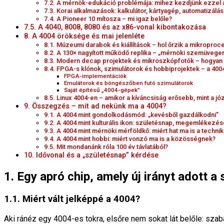
7.2. A mérnök-edukáció problémája: mihez kezdjünk ezzel 
7.3. Korai alkalmazások: kalkulátor, kártyagép, automatizálás
7.4. A Pioneer 10 mítosza – mi igaz belőle?
7.5. A 4040, 8008, 8080 és az x86-vonal kibontakozása
8. A 4004 öröksége és mai jelenléte
8.1. Múzeumi darabok és kiállítások – hol őrzik a mikropro
8.2. A 130× nagyított működő replika – „mérnöki szemüvegen
8.3. Modern decap projektek és mikroszkópfotók – hogyan 
8.4. FPGA-s klónok, szimulátorok és hobbiprojektek – a 4004
FPGA-implementációk
Emulátorok és böngészőben futó szimulátorok
Saját építésű „4004-gépek”
8.5. Linux 4004-en – amikor a kíváncsiság erősebb, mint a jó
9. Összegzés – mit ad nekünk ma a 4004?
9.1. A 4004 mint gondolkodásmód: „kevésből gazdálkodni”
9.2. A 4004 mint kulturális ikon: születésnap, megemlékezé
9.3. A 4004 mint mérnöki mérföldkő: miért hat ma is a techni
9.4. A 4004 mint hobbi: miért vonzó ma is a közösségnek?
9.5. Mit mondanánk róla 100 év távlatából?
10. Idővonal és a „születésnap” kérdése
1. Egy apró chip, amely új irányt adott 
1.1. Miért vált jelképpé a 4004?
Aki ránéz egy 4004-es tokra, elsőre nem sokat lát belőle: sza