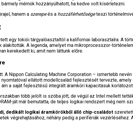
ármely mérnök hozzányúlhatott, ha kedve volt kísérletezni.
órajel, hanem a
szerepe
és a
hozzáférhetősége
teszi történelmivé
t
ett egy tokiói tárgyalóasztaltól a kaliforniai laborasztalra. A tö
 alakították. A legenda, amelyet ma mikroprocesszor-történelem
 kerekedett ki, amit nem láttunk előre.
re
tt. A Nippon Calculating Machine Corporation – ismertebb nevén
, nyomtatóval ellátott modellcsalád fejlesztését tervezte, amel
ám a saját fejlesztésű integrált áramköri kapacitásuk korlátozott
rszakban több jelölt is szóba jött, de végül az Intel mellett tett
DRAM-ját már bemutatta, de teljes logikai rendszert még nem szá
i, dedikált logikai áramkörökből álló chip-családot
szeretett
letek végrehajtásához, néhány pedig a perifériák vezérléséhez. A