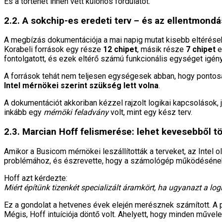
És a történet innen vett különös fordulatot.
2.2. A sokchip-es eredeti terv – és az ellentmond
A megbízás dokumentációja a mai napig mutat kisebb eltérése
Korabeli források egy része
12 chipet
, másik része
7 chipet
e
fontolgatott, és ezek eltérő számú funkcionális egységet igény
A források tehát nem teljesen egységesek abban, hogy pontos
Intel mérnökei szerint szükség lett volna
.
A dokumentációt akkoriban kézzel rajzolt logikai kapcsolások, 
inkább egy
mérnöki feladvány
volt, mint egy kész terv.
2.3. Marcian Hoff felismerése: lehet kevesebből tö
Amikor a Busicom mérnökei leszállították a terveket, az Intel o
problémához, és észrevette, hogy a számológép működésének
Hoff azt kérdezte:
Miért építünk tizenkét specializált áramkört, ha ugyanazt a lo
Ez a gondolat a hetvenes évek elején merésznek számított. A
Mégis, Hoff intuíciója döntő volt. Ahelyett, hogy minden művel