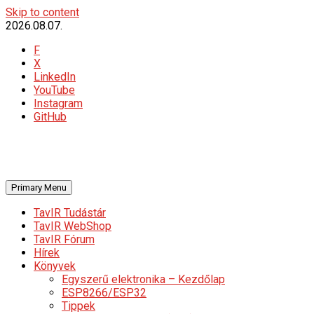
Skip to content
2026.08.07.
F
X
LinkedIn
YouTube
Instagram
GitHub
Primary Menu
TavIR Tudástár
TavIR WebShop
TavIR Fórum
Hírek
Könyvek
Egyszerű elektronika – Kezdőlap
ESP8266/ESP32
Tippek