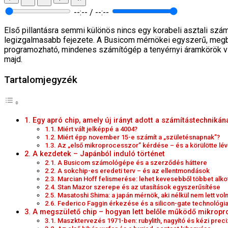
--:-- / --:--
Első pillantásra semmi különös nincs egy korabeli asztali sz
legizgalmasabb fejezete. A Busicom mérnökei egyszerű, megbízhat
programozható, mindenes számítógép a tenyérnyi áramkörök vi
majd.
Tartalomjegyzék
1. Egy apró chip, amely új irányt adott a számítástechnikán
1.1. Miért vált jelképpé a 4004?
1.2. Miért épp november 15-e számít a „születésnapnak”?
1.3. Az „első mikroprocesszor” kérdése – és a körülötte lévő
2. A kezdetek – Japánból induló történet
2.1. A Busicom számológépe és a szerződés háttere
2.2. A sokchip-es eredeti terv – és az ellentmondások
2.3. Marcian Hoff felismerése: lehet kevesebből többet alko
2.4. Stan Mazor szerepe és az utasítások egyszerűsítése
2.5. Masatoshi Shima: a japán mérnök, aki nélkül nem lett vol
2.6. Federico Faggin érkezése és a silicon-gate technológi
3. A megszülető chip – hogyan lett belőle működő mikrop
3.1. Maszktervezés 1971-ben: rubylith, nagyító és kézi preci