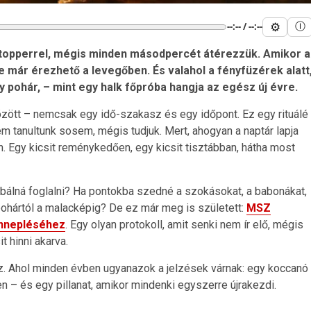
⚙
--:-- / --:--
Ⓘ
stopperrel, mégis minden másodpercét átérezzük.
Amikor a
le már érezhető a levegőben.
És valahol a fényfüzérek alatt
gy pohár, – mint egy halk főpróba hangja az egész új évre.
özött – nemcsak egy idő-szakasz és egy időpont. Ez egy rituálé
em tanultunk sosem, mégis tudjuk. Mert, ahogyan a naptár lapja
tán. Egy kicsit reménykedően, egy kicsit tisztábban, hátha most
bálná foglalni? Ha pontokba szedné a szokásokat, a babonákat,
pohártól a malacképig? De ez már meg is született:
MSZ
ünnepléséhez
. Egy olyan protokoll, amit senki nem ír elő, mégis
t hinni akarva.
z. Ahol minden évben ugyanazok a jelzések várnak: egy koccanó
n – és egy pillanat, amikor mindenki egyszerre újrakezdi.