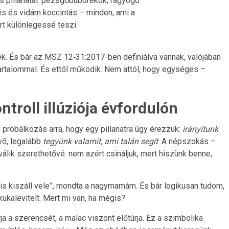
s pillanatai: pezsgőbuborékok, ragyogó
és és vidám koccintás – minden, ami a
rt különlegessé teszi.
k. És bár az MSZ 12‑31:2017-ben definiálva vannak, valójában
tartalommal. És ettől működik. Nem attól, hogy egységes –
ntroll illúziója évfordulón
v próbálkozás arra, hogy egy pillanatra úgy érezzük:
irányítunk
vő, legalább
tegyünk valamit, ami talán segít
. A népszokás –
l válik szerethetővé: nem azért csináljuk, mert hiszünk benne,
is kiszáll vele”, mondta a nagymamám. És bár logikusan tudom,
kalevitelt. Mert mi van, ha mégis?
ja a szerencsét, a malac viszont előtúrja. Ez a szimbolika