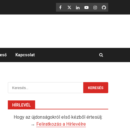
F
X
LinkedIn
YouTube
Instagram
GitHub
eső
Kapcsolat
Keresés:
HÍRLEVÉL
Hogy az újdonságokról első kézből értesülj:
→
Feliratkozás a Hírlevélre