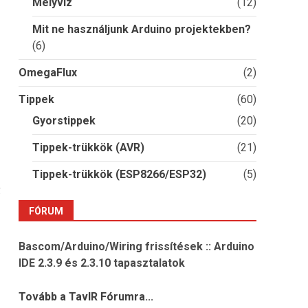
Mélyvíz
(12)
Mit ne használjunk Arduino projektekben?
(6)
OmegaFlux
(2)
Tippek
(60)
Gyorstippek
(20)
Tippek-trükkök (AVR)
(21)
Tippek-trükkök (ESP8266/ESP32)
(5)
.
FÓRUM
Bascom/Arduino/Wiring frissítések :: Arduino
IDE 2.3.9 és 2.3.10 tapasztalatok
Tovább a TavIR Fórumra...