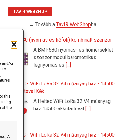
TAVIR WEBSHOP
→ Tovább a
TavIR WebShop
ba
BMP580 (nyomás és hőfok) kombinált szenzor
A BMP580 nyomás- és hőmérséklet
szenzor modul barometrikus
e and/or
légnyomás és
[...]
s to
)
atures
HELTEC - WiFi LoRa 32 V4 műanyag ház - 14500
akkutartóval Kék
to this
A Heltec WiFi LoRa 32 V4 műanyag
y using
 of the
ház 14500 akkutartóval
[...]
HELTEC - WiFi LoRa 32 V4 műanyag ház - 14500
ése, A