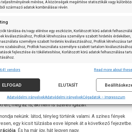
m teljesítményének mérése, A közönségek megértése statisztikák vagy különböz
gy olyan
közös programkódról
, amit minden évben újra
kból származó adatok kombinálásai révén.
agunkat is.
ting
galmak a pezsgő mögött
ciók tárolása és/vagy elérése egy eszközön, Korlátozott körű adatok felhasznál
sek kiválasztásához, Profilok létrehozása személyre szabott hirdetés érdekében,
kezd. Mintha attól lenne érvényes, hogy előbb tisztázzuk a
 használata személyre szabott hirdetés kiválasztásához, Profilok létrehozása ta
zsgő – gondolnád. De ha tényleg megnézed, mit jelent ezekben a
re szabásához, Profilok használata személyre szabott tartalom kiválasztásához
atások fejlesztése és tökéletesítése, Korlátozott körű adatok felhasználása tar
a jelentésük fontos, hanem az, amit kiváltanak belőlünk.
ztásához.
ng. Nem is csak mozdulat. Az egy
pillanatnyi egyenlőség
. Egy
641 vendors
Read more about these
ilyen bankszámlája van, vagy hányszor szegte meg a diétát. Ha
res
Alway
 És ez elég.
tforrásokból származó adatok párosítása és kombinálása, Különböző
ELFOGAD
ELUTASÍT
Beállításkez
k összekapcsolása, Eszközök azonosítása automatikusan továbbított
eményt locsolja meg. Minden buborékban ott a várakozás: most
iók alapján.
zsgős pohár – legyen akár műanyag vagy kristály – éjfélkor
Adatvédelmi irányelvek
Adatvédelmi irányelvek
Cégadatok – Impresszum
ért, még az is, aki nem is szereti igazán.
 földrajzi helymeghatározási adatok felhasználása.
mondja nekünk: látod, tényleg történik valami. A színes fények
nság, visszaélések megakadályozása és észlelése,
yesen, egy kicsit túlzásba esve lépnek át a következő fejezetbe.
vítás, Hirdetés és tartalom megjelenítése és bemutatása,
Alway
rációja
. És ha már így, hát legyen nagy.