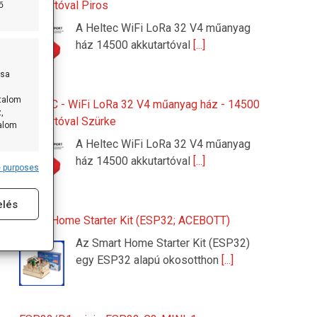
akkutartóval Piros
ő
A Heltec WiFi LoRa 32 V4 műanyag
ház 14500 akkutartóval
[...]
ása
rtalom
HELTEC - WiFi LoRa 32 V4 műanyag ház - 14500
,
akkutartóval Szürke
talom
A Heltec WiFi LoRa 32 V4 műanyag
ház 14500 akkutartóval
[...]
 purposes
s active
elés
Smart Home Starter Kit (ESP32; ACEBOTT)
Az Smart Home Starter Kit (ESP32)
egy ESP32 alapú okosotthon
[...]
s active