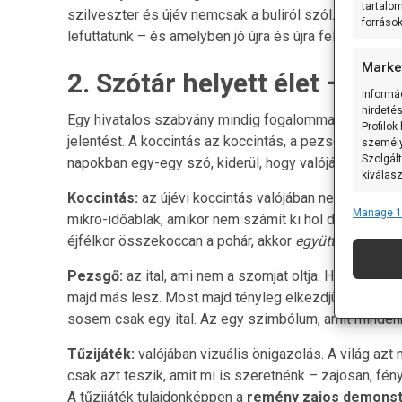
tartalo
szilveszter és újév nemcsak a buliról szól. Hanem e
forráso
lefuttatunk – és amelyben jó újra és újra felfedezni m
Marke
2. Szótár helyett élet – fo
Informá
hirdeté
Egy hivatalos szabvány mindig fogalommagyarázattal 
Profilok
jelentést. A koccintás az koccintás, a pezsgő az pe
személy
Szolgált
napokban egy-egy szó, kiderül, hogy valójában nem is 
kiválas
Koccintás:
az újévi koccintás valójában nem csak ha
Manage 1
mikro-időablak, amikor nem számít ki hol dolgozik, m
Featu
éjfélkor összekoccan a pohár, akkor
együtt vagyunk
.
Más ada
eszközö
Pezsgő:
az ital, ami nem a szomjat oltja. Hanem a r
informác
majd más lesz. Most majd tényleg elkezdjük. És a pe
sosem csak egy ital. Az egy szimbólum, amit mindenki 
Pontos
Tűzijáték:
valójában vizuális önigazolás. A világ azt 
Bizto
csak azt teszik, amit mi is szeretnénk – zajosan, fén
hibaja
A tűzijáték tulajdonképpen a
remény zajos demonst