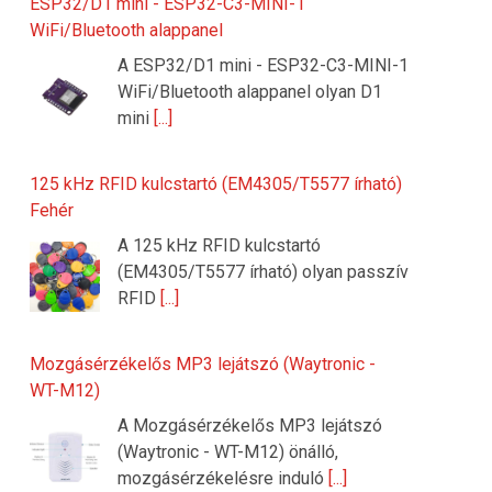
ESP32/D1 mini - ESP32-C3-MINI-1
WiFi/Bluetooth alappanel
A ESP32/D1 mini - ESP32-C3-MINI-1
WiFi/Bluetooth alappanel olyan D1
mini
[...]
125 kHz RFID kulcstartó (EM4305/T5577 írható)
Fehér
A 125 kHz RFID kulcstartó
(EM4305/T5577 írható) olyan passzív
RFID
[...]
Mozgásérzékelős MP3 lejátszó (Waytronic -
WT-M12)
A Mozgásérzékelős MP3 lejátszó
(Waytronic - WT-M12) önálló,
mozgásérzékelésre induló
[...]