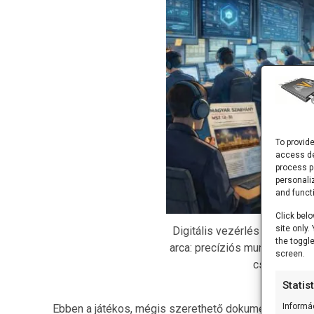
To provid
access de
process p
personali
and funct
Click belo
site only
Digitális vezérlés és emberi
the toggl
arca: precíziós munkavégzés 
screen.
családi pilla
Statis
Informá
Ebben a játékos, mégis szerethető dokumentumban n