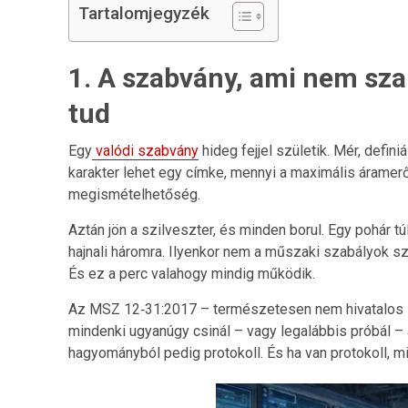
Tartalomjegyzék
1. A szabvány, ami nem sz
tud
Egy
valódi szabvány
hideg fejjel születik. Mér, defi
karakter lehet egy címke, mennyi a maximális áramer
megismételhetőség.
Aztán jön a szilveszter, és minden borul. Egy pohár tú
hajnali háromra. Ilyenkor nem a műszaki szabályok s
És ez a perc valahogy mindig működik.
Az MSZ 12‑31:2017 – természetesen nem hivatalos –
mindenki ugyanúgy csinál – vagy legalábbis próbál 
hagyományból pedig protokoll. És ha van protokoll, m