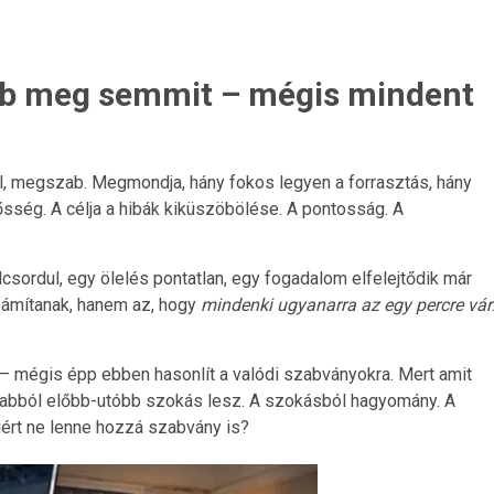
ab meg semmit – mégis mindent
niál, megszab. Megmondja, hány fokos legyen a forrasztás, hány
ősség. A célja a hibák kiküszöbölése. A pontosság. A
lcsordul, egy ölelés pontatlan, egy fogadalom elfelejtődik már
zámítanak, hanem az, hogy
mindenki ugyanarra az egy percre vár
 mégis épp ebben hasonlít a valódi szabványokra. Mert amit
– abból előbb-utóbb szokás lesz. A szokásból hagyomány. A
iért ne lenne hozzá szabvány is?