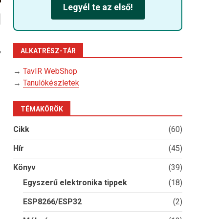
Legyél te az első!
,
ALKATRÉSZ-TÁR
→
TavIR WebShop
→
Tanulókészletek
TÉMAKÖRÖK
Cikk
(60)
Hír
(45)
Könyv
(39)
Egyszerű elektronika tippek
(18)
ESP8266/ESP32
(2)