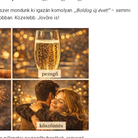
édelmi lehetőségek mentése és kommunikációja.
yszer mondunk ki igazán komolyan.
„Boldog új évet!”
– semmi
obban. Közelebb. Jövőre is!