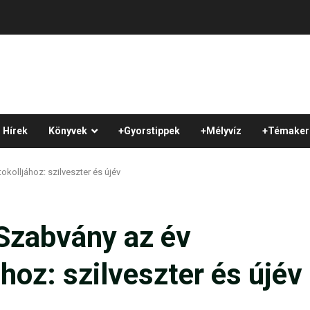
Hírek
Könyvek
+Gyorstippek
+Mélyvíz
+Témaker
kolljához: szilveszter és újév
Szabvány az év
hoz: szilveszter és újév