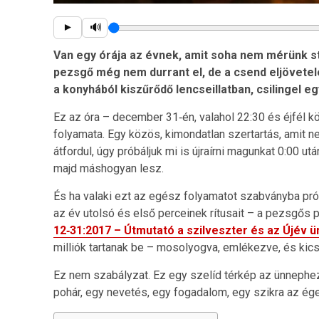
🔊
►
Van egy órája az évnek, amit soha nem mérünk 
pezsgő még nem durrant el, de a csend eljövete
a konyhából kiszűrődő lencseillatban, csilingel e
Ez az óra – december 31‑én, valahol 22:30 és éjfél k
folyamata. Egy közös, kimondatlan szertartás, amit n
átfordul, úgy próbáljuk mi is újraírni magunkat 0:00 u
majd máshogyan lesz.
És ha valaki ezt az egész folyamatot szabványba pró
az év utolsó és első perceinek rítusait – a pezsgős 
12‑31:2017 – Útmutató a szilveszter és az Újév 
milliók tartanak be – mosolyogva, emlékezve, és kicsi
Ez nem szabályzat. Ez egy szelíd térkép az ünnephe
pohár, egy nevetés, egy fogadalom, egy szikra az ége