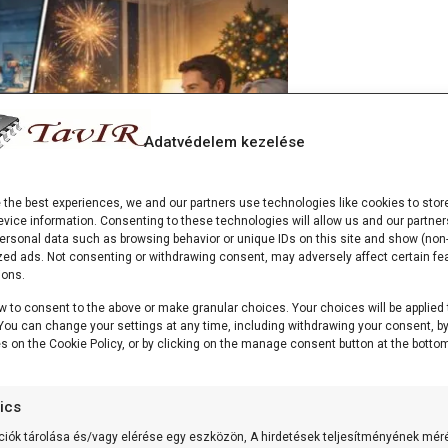
Adatvédelem kezelése
e the best experiences, we and our partners use technologies like cookies to stor
vice information. Consenting to these technologies will allow us and our partner
ersonal data such as browsing behavior or unique IDs on this site and show (non-
zed ads. Not consenting or withdrawing consent, may adversely affect certain fe
ions.
w to consent to the above or make granular choices. Your choices will be applied 
. You can change your settings at any time, including withdrawing your consent, b
 kapcsolatok – az év utolsó napjának két
es on the Cookie Policy, or by clicking on the manage consent button at the bottom
mesterséges intelligenciával és meghitt
natok újévi koccintással.
tics
ciók tárolása és/vagy elérése egy eszközön, A hirdetések teljesítményének mér
em a megmondás a lényeg, hanem a felismerés. Az, hogy