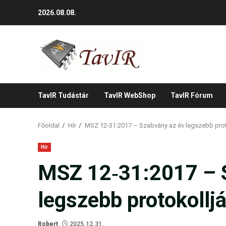
Skip
2026.08.08.
to
content
TavIR Tudástár
TavIR WebShop
TavIR Fórum
Főoldal
Hír
MSZ 12‑31:2017 – Szabvány az év legszebb proto
Hír
MSZ 12‑31:2017 – 
legszebb protokolljá
Robert
2025.12.31.