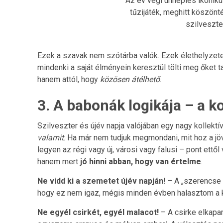
Az év végi ünneplés ikoniku
tűzijáték, meghitt köszönt
szilveszte
Ezek a szavak nem szótárba valók. Ezek élethelyzete
mindenki a saját élményein keresztül tölti meg őket 
hanem attól, hogy
közösen átélhető
.
3. A babonák logikája – a ko
Szilveszter és újév napja valójában egy nagy kollektí
valamit
. Ha már nem tudjuk megmondani, mit hoz a jö
legyen az régi vagy új, városi vagy falusi – pont ettő
hanem mert
jó hinni abban, hogy van értelme
.
Ne vidd ki a szemetet újév napján!
– A „szerencse 
hogy ez nem igaz, mégis minden évben halasztom a ku
Ne egyél csirkét, egyél malacot!
– A csirke elkapar