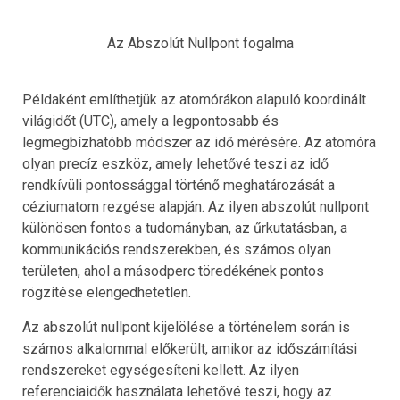
Az Abszolút Nullpont fogalma
Példaként említhetjük az atomórákon alapuló koordinált
világidőt (UTC), amely a legpontosabb és
legmegbízhatóbb módszer az idő mérésére. Az atomóra
olyan precíz eszköz, amely lehetővé teszi az idő
rendkívüli pontossággal történő meghatározását a
céziumatom rezgése alapján. Az ilyen abszolút nullpont
különösen fontos a tudományban, az űrkutatásban, a
kommunikációs rendszerekben, és számos olyan
területen, ahol a másodperc töredékének pontos
rögzítése elengedhetetlen.
Az abszolút nullpont kijelölése a történelem során is
számos alkalommal előkerült, amikor az időszámítási
rendszereket egységesíteni kellett. Az ilyen
referenciaidők használata lehetővé teszi, hogy az