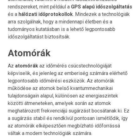
rendszereket, mint például a
GPS alapú időszolgáltatás
és a
hálózati időprotokollok
. Mindezek a technológiák
arra szolgálnak, hogy a mindennapi életben és a
tudományos kutatásban is a lehető legpontosabb
időszolgáltatást biztosítsák.
Atomórák
Az
atomórák
az időmérés csúcstechnológiáját
képviselik, és jelenleg az emberiség számára elérhető
legpontosabb időmérési eszközök. Az atomórák
működése az atomok belső kvantummechanikai
tulajdonságain alapul, különösen az energiaszintek
közötti átmeneteken, amelyek során az atomok
meghatározott frekvenciájú sugárzást bocsátanak ki. Ez
a sugárzás stabil és rendkívül pontosan ismétlődik, így
az atomórák elképesztően megbízható időforrássá
váltak a modern technológiák számára.