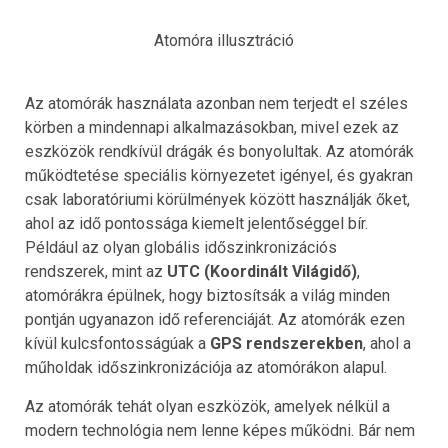
Atomóra illusztráció
Az atomórák használata azonban nem terjedt el széles
körben a mindennapi alkalmazásokban, mivel ezek az
eszközök rendkívül drágák és bonyolultak. Az atomórák
működtetése speciális környezetet igényel, és gyakran
csak laboratóriumi körülmények között használják őket,
ahol az idő pontossága kiemelt jelentőséggel bír.
Például az olyan globális időszinkronizációs
rendszerek, mint az
UTC (Koordinált Világidő)
,
atomórákra épülnek, hogy biztosítsák a világ minden
pontján ugyanazon idő referenciáját. Az atomórák ezen
kívül kulcsfontosságúak a
GPS rendszerekben
, ahol a
műholdak időszinkronizációja az atomórákon alapul.
Az atomórák tehát olyan eszközök, amelyek nélkül a
modern technológia nem lenne képes működni. Bár nem