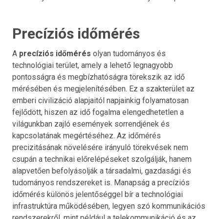
Precíziós időmérés
A
precíziós időmérés
olyan tudományos és
technológiai terület, amely a lehető legnagyobb
pontosságra és megbízhatóságra törekszik az idő
mérésében és megjelenítésében. Ez a szakterület az
emberi civilizáció alapjaitól napjainkig folyamatosan
fejlődött, hiszen az idő fogalma elengedhetetlen a
világunkban zajló események sorrendjének és
kapcsolatának megértéséhez. Az időmérés
precizitásának növelésére irányuló törekvések nem
csupán a technikai előrelépéseket szolgálják, hanem
alapvetően befolyásolják a társadalmi, gazdasági és
tudományos rendszereket is. Manapság a precíziós
időmérés különös jelentőséggel bír a technológiai
infrastruktúra működésében, legyen szó kommunikációs
rendszerekről, mint például a telekommunikáció és az