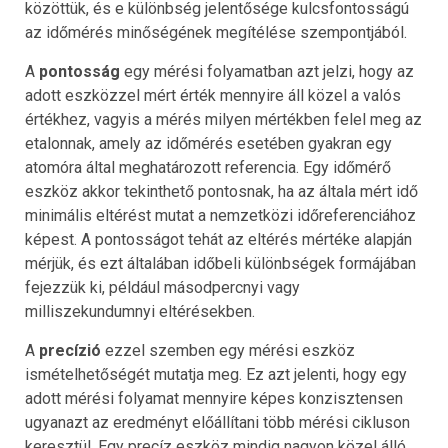
közöttük, és e különbség jelentősége kulcsfontosságú
az időmérés minőségének megítélése szempontjából.
A
pontosság
egy mérési folyamatban azt jelzi, hogy az
adott eszközzel mért érték mennyire áll közel a valós
értékhez, vagyis a mérés milyen mértékben felel meg az
etalonnak, amely az időmérés esetében gyakran egy
atomóra által meghatározott referencia. Egy időmérő
eszköz akkor tekinthető pontosnak, ha az általa mért idő
minimális eltérést mutat a nemzetközi időreferenciához
képest. A pontosságot tehát az eltérés mértéke alapján
mérjük, és ezt általában időbeli különbségek formájában
fejezzük ki, például másodpercnyi vagy
milliszekundumnyi eltérésekben.
A
precízió
ezzel szemben egy mérési eszköz
ismételhetőségét mutatja meg. Ez azt jelenti, hogy egy
adott mérési folyamat mennyire képes konzisztensen
ugyanazt az eredményt előállítani több mérési cikluson
keresztül. Egy precíz eszköz mindig nagyon közel álló