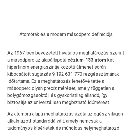
Atomórák és a modern másodperc definíciója
Az 1967-ben bevezetett hivatalos meghatározás szerint
a másodperc az alapállapotú
cézium-133 atom
két
hiperfinom energiaszintje közötti átmenet során
kibocsátott sugárzás 9 192 631 770 rezgésszámának
időtartama. Ez a meghatározás lehetővé tette a
másodperc olyan precíz mérését, amely független a
bolygómozgásoktól, és gyakorlatilag állandó, így
biztosítja az univerzálisan megbízható időmérést.
Az atomóra alapú meghatározás azóta az egész világon
alkalmazott standarddá vált, amely nemcsak a
tudományos kísérletek és műholdas helymeghatározó