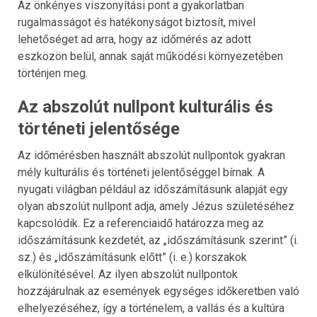
Az önkényes viszonyítási pont a gyakorlatban
rugalmasságot és hatékonyságot biztosít, mivel
lehetőséget ad arra, hogy az időmérés az adott
eszközön belül, annak saját működési környezetében
történjen meg.
Az abszolút nullpont kulturális és
történeti jelentősége
Az időmérésben használt abszolút nullpontok gyakran
mély kulturális és történeti jelentőséggel bírnak. A
nyugati világban például az időszámításunk alapját egy
olyan abszolút nullpont adja, amely Jézus születéséhez
kapcsolódik. Ez a referenciaidő határozza meg az
időszámításunk kezdetét, az „időszámításunk szerint” (i.
sz.) és „időszámításunk előtt” (i. e.) korszakok
elkülönítésével. Az ilyen abszolút nullpontok
hozzájárulnak az események egységes időkeretben való
elhelyezéséhez, így a történelem, a vallás és a kultúra