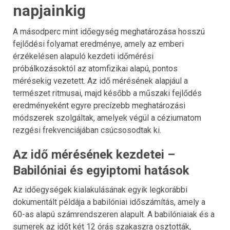
napjainkig
A másodperc mint időegység meghatározása hosszú
fejlődési folyamat eredménye, amely az emberi
érzékelésen alapuló kezdeti időmérési
próbálkozásoktól az atomfizikai alapú, pontos
mérésekig vezetett. Az idő mérésének alapjául a
természet ritmusai, majd később a műszaki fejlődés
eredményeként egyre precízebb meghatározási
módszerek szolgáltak, amelyek végül a céziumatom
rezgési frekvenciájában csúcsosodtak ki.
Az idő mérésének kezdetei –
Babilóniai és egyiptomi hatások
Az időegységek kialakulásának egyik legkorábbi
dokumentált példája a babilóniai időszámítás, amely a
60-as alapú számrendszeren alapult. A babilóniaiak és a
sumerek az időt két 12 órás szakaszra osztották,