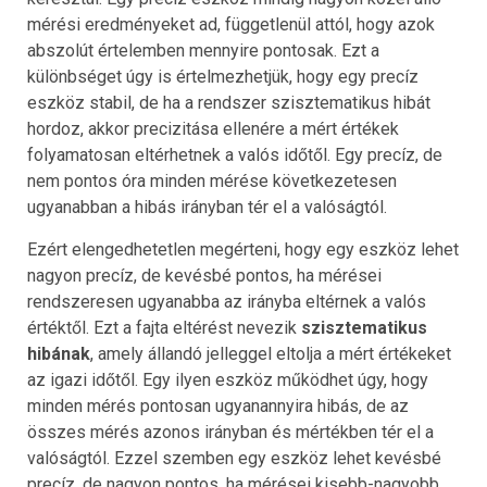
mérési eredményeket ad, függetlenül attól, hogy azok
abszolút értelemben mennyire pontosak. Ezt a
különbséget úgy is értelmezhetjük, hogy egy precíz
eszköz stabil, de ha a rendszer szisztematikus hibát
hordoz, akkor precizitása ellenére a mért értékek
folyamatosan eltérhetnek a valós időtől. Egy precíz, de
nem pontos óra minden mérése következetesen
ugyanabban a hibás irányban tér el a valóságtól.
Ezért elengedhetetlen megérteni, hogy egy eszköz lehet
nagyon precíz, de kevésbé pontos, ha mérései
rendszeresen ugyanabba az irányba eltérnek a valós
értéktől. Ezt a fajta eltérést nevezik
szisztematikus
hibának
, amely állandó jelleggel eltolja a mért értékeket
az igazi időtől. Egy ilyen eszköz működhet úgy, hogy
minden mérés pontosan ugyanannyira hibás, de az
összes mérés azonos irányban és mértékben tér el a
valóságtól. Ezzel szemben egy eszköz lehet kevésbé
precíz, de nagyon pontos, ha mérései kisebb-nagyobb