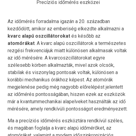
Precíziós időmérés eszközei
Az időmérés forradalma igazán a 20. században
kezdődött, amikor az emberiség elkezdte alkalmazni a
kvarc alapú oszcillátorokat
és később az
atomórákat
. A kvarc alapú oszcillátorok a természetes
rezgési frekvenciájuk miatt különösen alkalmasak voltak
az idő mérésére. A kvarcoszcillátorokat egyre
szélesebb körben alkalmazták, mivel azok olcsók,
stabilak és viszonylag pontosak voltak, különösen a
korábbi mechanikus órákhoz képest. Az atomórák
megjelenése pedig még nagyobb előrelépést jelentett
az időmérés pontosságában, hiszen ezek az eszközök
már a kvantummechanikai alapelveket használták az idő
mérésére, amely rendkívüli pontosságot eredményezett.
Ma a precíziós időmérés eszköztára rendkívül széles,
és magában foglalja a kvarc alapú időmérőket, az
atomórákat, valamint a modern időszinkronizációs