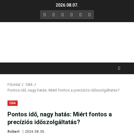
Skip
2026.08.07.
to
F
X
LinkedIn
YouTube
Instagram
GitHub
content
Főoldal
Cikk
Pontos idő, nagy hatás: Miért fontos a precíziós időszolgáltatás?
Cikk
Pontos idő, nagy hatás: Miért fontos a
precíziós időszolgáltatás?
Robert
2024.08.30.