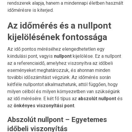
rendszerek alapja, hanem a mindennapi életben használt
időmérésre is kiterjed.
Az időmérés és a nullpont
kijelölésének fontossága
Az idő pontos méréséhez elengedhetetlen egy
kiindulási pont, vagyis
nullpont
kijelölése. Ez a nullpont
az a referenciaidő, amelyhez viszonyítva az időbeli
eseményeket meghatározzuk, és ahonnan minden
további időszámítást végzünk. Az időmérés során
kétféle nullpontot alkalmazhatunk, attól függően, hogy
milyen célból és milyen környezetben van szükségünk
az idő mérésére. E két fő típus az
abszolút nullpont
és
az
önkényes viszonyítási pont
.
Abszolút nullpont – Egyetemes
időbeli viszonyítás