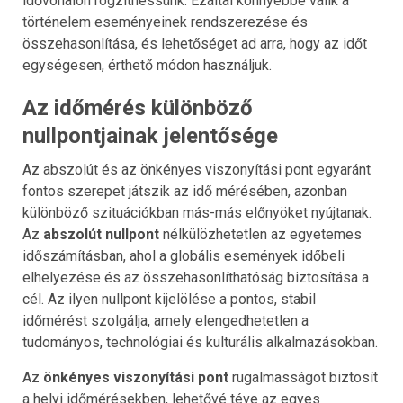
idővonalon rögzíthessünk. Ezáltal könnyebbé válik a
történelem eseményeinek rendszerezése és
összehasonlítása, és lehetőséget ad arra, hogy az időt
egységesen, érthető módon használjuk.
Az időmérés különböző
nullpontjainak jelentősége
Az abszolút és az önkényes viszonyítási pont egyaránt
fontos szerepet játszik az idő mérésében, azonban
különböző szituációkban más-más előnyöket nyújtanak.
Az
abszolút nullpont
nélkülözhetetlen az egyetemes
időszámításban, ahol a globális események időbeli
elhelyezése és az összehasonlíthatóság biztosítása a
cél. Az ilyen nullpont kijelölése a pontos, stabil
időmérést szolgálja, amely elengedhetetlen a
tudományos, technológiai és kulturális alkalmazásokban.
Az
önkényes viszonyítási pont
rugalmasságot biztosít
a helyi időmérésekben, lehetővé téve az egyes