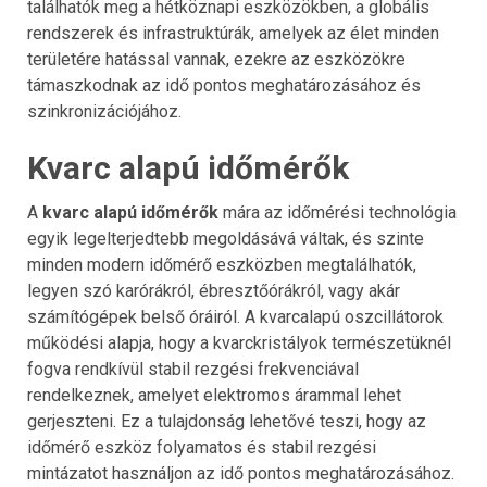
találhatók meg a hétköznapi eszközökben, a globális
rendszerek és infrastruktúrák, amelyek az élet minden
területére hatással vannak, ezekre az eszközökre
támaszkodnak az idő pontos meghatározásához és
szinkronizációjához.
Kvarc alapú időmérők
A
kvarc alapú időmérők
mára az időmérési technológia
egyik legelterjedtebb megoldásává váltak, és szinte
minden modern időmérő eszközben megtalálhatók,
legyen szó karórákról, ébresztőórákról, vagy akár
számítógépek belső óráiról. A kvarcalapú oszcillátorok
működési alapja, hogy a kvarckristályok természetüknél
fogva rendkívül stabil rezgési frekvenciával
rendelkeznek, amelyet elektromos árammal lehet
gerjeszteni. Ez a tulajdonság lehetővé teszi, hogy az
időmérő eszköz folyamatos és stabil rezgési
mintázatot használjon az idő pontos meghatározásához.