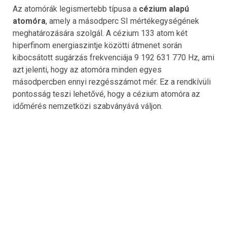
Az atomórák legismertebb típusa a
cézium alapú
atomóra
, amely a másodperc SI mértékegységének
meghatározására szolgál. A cézium 133 atom két
hiperfinom energiaszintje közötti átmenet során
kibocsátott sugárzás frekvenciája 9 192 631 770 Hz, ami
azt jelenti, hogy az atomóra minden egyes
másodpercben ennyi rezgésszámot mér. Ez a rendkívüli
pontosság teszi lehetővé, hogy a cézium atomóra az
időmérés nemzetközi szabványává váljon.