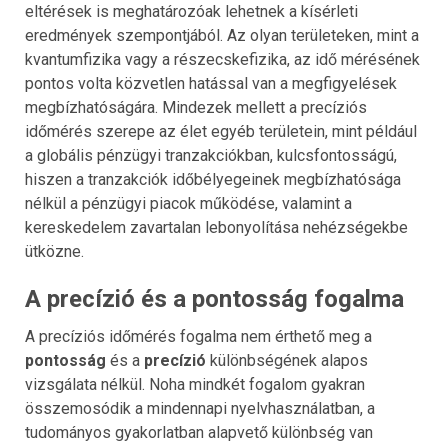
eltérések is meghatározóak lehetnek a kísérleti
eredmények szempontjából. Az olyan területeken, mint a
kvantumfizika vagy a részecskefizika, az idő mérésének
pontos volta közvetlen hatással van a megfigyelések
megbízhatóságára. Mindezek mellett a precíziós
időmérés szerepe az élet egyéb területein, mint például
a globális pénzügyi tranzakciókban, kulcsfontosságú,
hiszen a tranzakciók időbélyegeinek megbízhatósága
nélkül a pénzügyi piacok működése, valamint a
kereskedelem zavartalan lebonyolítása nehézségekbe
ütközne.
A precízió és a pontosság fogalma
A precíziós időmérés fogalma nem érthető meg a
pontosság
és a
precízió
különbségének alapos
vizsgálata nélkül. Noha mindkét fogalom gyakran
összemosódik a mindennapi nyelvhasználatban, a
tudományos gyakorlatban alapvető különbség van