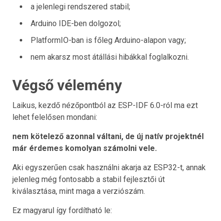
a jelenlegi rendszered stabil;
Arduino IDE-ben dolgozol;
PlatformIO-ban is főleg Arduino-alapon vagy;
nem akarsz most átállási hibákkal foglalkozni.
Végső vélemény
Laikus, kezdő nézőpontból az ESP-IDF 6.0-ról ma ezt
lehet felelősen mondani:
nem kötelező azonnal váltani, de új natív projektnél
már érdemes komolyan számolni vele.
Aki egyszerűen csak használni akarja az ESP32-t, annak
jelenleg még fontosabb a stabil fejlesztői út
kiválasztása, mint maga a verziószám.
Ez magyarul így fordítható le: