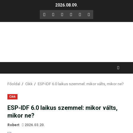
Skip
2026.08.09.
to
F
X
LinkedIn
YouTube
Instagram
GitHub
content
Főoldal
Cikk
ESP-IDF 6.0 laikus szemmel: mikor válts, mikor ne?
Cikk
ESP-IDF 6.0 laikus szemmel: mikor válts,
mikor ne?
Robert
2026.03.20.