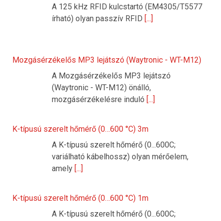
A 125 kHz RFID kulcstartó (EM4305/T5577
írható) olyan passzív RFID
[...]
Mozgásérzékelős MP3 lejátszó (Waytronic - WT-M12)
A Mozgásérzékelős MP3 lejátszó
(Waytronic - WT-M12) önálló,
mozgásérzékelésre induló
[...]
K-típusú szerelt hőmérő (0…600 °C) 3m
A K-típusú szerelt hőmérő (0...600C;
variálható kábelhossz) olyan mérőelem,
amely
[...]
K-típusú szerelt hőmérő (0…600 °C) 1m
A K-típusú szerelt hőmérő (0...600C;