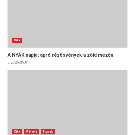
Cikk
A NYÁK napja: apró rézösvények a zöld mezőn
2026.05.01.
Cikk
Mélyvíz
Tippek