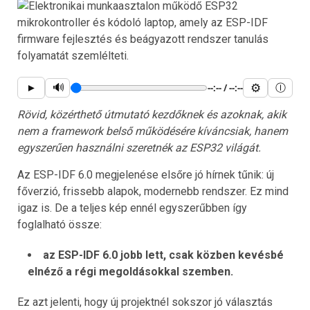
🔊
⚙
►
--:-- / --:--
Ⓘ
Rövid, közérthető útmutató kezdőknek és azoknak, akik
nem a framework belső működésére kíváncsiak, hanem
egyszerűen használni szeretnék az ESP32 világát.
Az ESP-IDF 6.0 megjelenése elsőre jó hírnek tűnik: új
főverzió, frissebb alapok, modernebb rendszer. Ez mind
igaz is. De a teljes kép ennél egyszerűbben így
foglalható össze:
az ESP-IDF 6.0 jobb lett, csak közben kevésbé
elnéző a régi megoldásokkal szemben.
Ez azt jelenti, hogy új projektnél sokszor jó választás