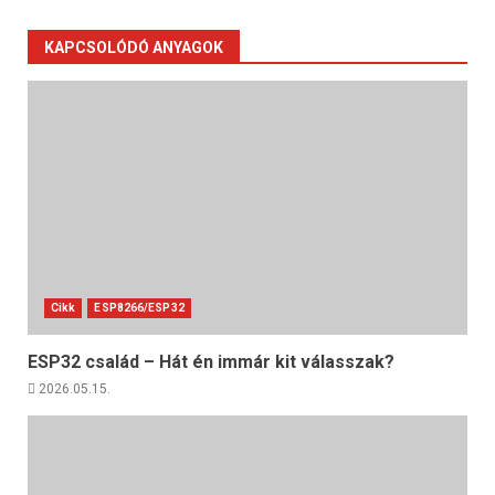
KAPCSOLÓDÓ ANYAGOK
Cikk
ESP8266/ESP32
ESP32 család – Hát én immár kit válasszak?
2026.05.15.