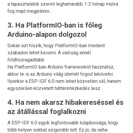
a tapasztalatok szerint leghamarabb 1-2 hónap múlva
fog majd megjelenni…
3. Ha PlatformIO-ban is főleg
Arduino-alapon dolgozol
Sokan azt hiszik, hogy PlatformIO-ban mindent
szabadon lehet keverni. A valóság ennél
földhözragadtabb.
Ha PlatformIO-ban Arduino frameworköt használsz,
akkor te is az Arduino világ ütemét fogod lekövetni.
Ilyenkor a ESP-IDF 6.0 nem lehet közvetlen cél, hanem
egyszerűen közvetett háttérintézkedés lesz.
4. Ha nem akarsz hibakereséssel és
az átállással foglalkozni
A ESP-IDF 6.0 egyik legfontosabb tulajdonsága, hogy
több helyen sokkal szigorúbb lett. Ez jó, de néha