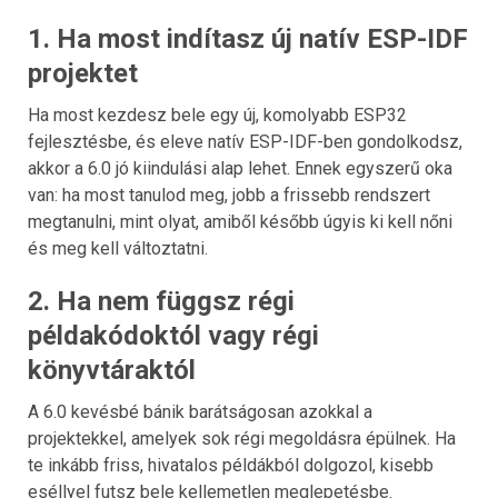
1. Ha most indítasz új natív ESP-IDF
projektet
Ha most kezdesz bele egy új, komolyabb ESP32
fejlesztésbe, és eleve natív ESP-IDF-ben gondolkodsz,
akkor a 6.0 jó kiindulási alap lehet. Ennek egyszerű oka
van: ha most tanulod meg, jobb a frissebb rendszert
megtanulni, mint olyat, amiből később úgyis ki kell nőni
és meg kell változtatni.
2. Ha nem függsz régi
példakódoktól vagy régi
könyvtáraktól
A 6.0 kevésbé bánik barátságosan azokkal a
projektekkel, amelyek sok régi megoldásra épülnek. Ha
te inkább friss, hivatalos példákból dolgozol, kisebb
eséllyel futsz bele kellemetlen meglepetésbe.