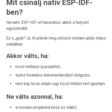
Mit csinálj natív ESP-IDF-
ben?
Ha natív ESP-IDF-et használsz, akkor a helyzet
egyszerűbb.
Ez a „gyári” út, itt jelenik meg először minden újítás teljes
valójában.
Akkor válts, ha:
most indítasz új projektet;
tudsz hivatalos dokumentációból dolgozni;
nem baj, ha az elején egy kicsit többet kell igazítani.
Ne válts azonnal, ha:
a mostani projekted kész és stabil;