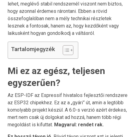
lehet, meglévő stabil rendszernél viszont nem biztos,
hogy azonnal érdemes rárontani. Ebben a rövid
összefoglalóban nem a mély technikai részletek
lesznek a fontosak, hanem az, hogy kezdőként vagy
laikusként hogyan gondolkodj a váltásról.
Tartalomjegyzék
Mi ez az egész, teljesen
egyszerűen?
Az ESP-IDF az Espressif hivatalos fejlesztői rendszere
az ESP32 chipekhez. Ez az a „gyári” út, amin a legtöbb
komolyabb projekt készül. A 6.0-s verzió azért érdekes,
mert nem csak új dolgokat ad hozzá, hanem több régi
megoldást is kifuttat.
Magyarul: rendet rak.
Ez hosszú távon jó.
Rövid távon viszont azt is jelenti,