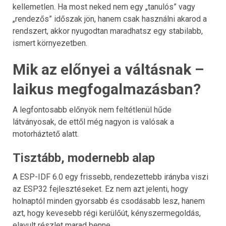
kellemetlen. Ha most neked nem egy „tanulós” vagy
„rendezős” időszak jön, hanem csak használni akarod a
rendszert, akkor nyugodtan maradhatsz egy stabilabb,
ismert környezetben.
Mik az előnyei a váltásnak –
laikus megfogalmazásban?
A legfontosabb előnyök nem feltétlenül hűde
látványosak, de ettől még nagyon is valósak a
motorháztető alatt.
Tisztább, modernebb alap
A ESP-IDF 6.0 egy frissebb, rendezettebb irányba viszi
az ESP32 fejlesztéseket. Ez nem azt jelenti, hogy
holnaptól minden gyorsabb és csodásabb lesz, hanem
azt, hogy kevesebb régi kerülőút, kényszermegoldás,
elavult részlet marad benne.