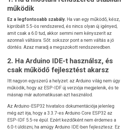
működik
Ez a legfontosabb szabály.
Ha van egy működő, kész,
kipróbált 5.5-ös rendszered, és nincs olyan új igényed,
amit csak a 6.0 tud, akkor semmi nem kényszerít az
azonnali váltásra. Sőt: sokszor pont a nem váltás a jó
döntés. Azaz maradj a megszokott rendszeredben.
2. Ha Arduino IDE-t használsz, és
csak működő fejlesztést akarsz
Itt nagyon egyszerű a helyzet: az Arduino világ nem úgy
működik, hogy az ESP-IDF új verziója megjelenik, és te
másnap már automatikusan azt használod.
Az Arduino-ESP32 hivatalos dokumentációja jelenleg
még azt írja, hogy a 3.3.7-es Arduino Core ESP32 az
ESP-IDF 5.5-re épül. Ezért kezdőként nem érdemes a
6.0-t üldözni, ha amúgy Arduino IDE-ben fejlesztesz. Ez