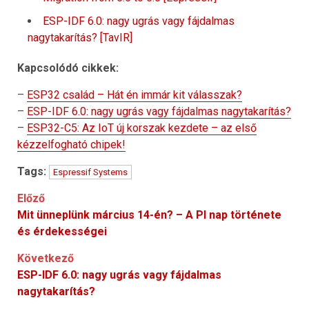
ESP-IDF 6.0: nagy ugrás vagy fájdalmas
nagytakarítás? [TavIR]
Kapcsolódó cikkek:
–
ESP32 család – Hát én immár kit válasszak?
–
ESP-IDF 6.0: nagy ugrás vagy fájdalmas nagytakarítás?
–
ESP32-C5: Az IoT új korszak kezdete – az első
kézzelfogható chipek!
Tags:
Espressif Systems
Post
Előző
Mit ünneplünk március 14-én? – A PI nap története
navigation
és érdekességei
Következő
ESP-IDF 6.0: nagy ugrás vagy fájdalmas
nagytakarítás?