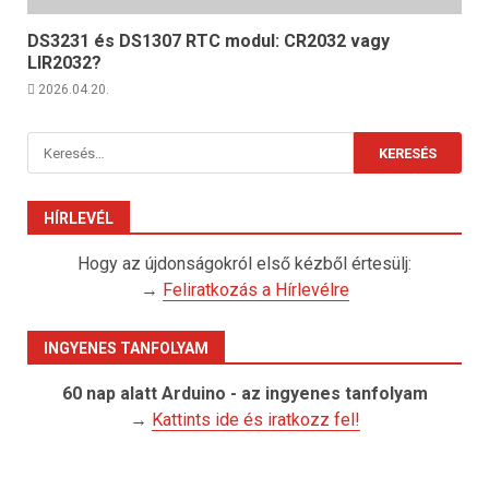
DS3231 és DS1307 RTC modul: CR2032 vagy
LIR2032?
2026.04.20.
Keresés:
HÍRLEVÉL
Hogy az újdonságokról első kézből értesülj:
→
Feliratkozás a Hírlevélre
INGYENES TANFOLYAM
60 nap alatt Arduino - az ingyenes tanfolyam
→
Kattints ide és iratkozz fel!