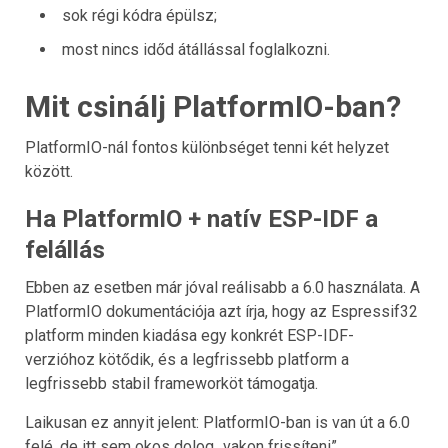
sok régi kódra épülsz;
most nincs időd átállással foglalkozni.
Mit csinálj PlatformIO-ban?
PlatformIO-nál fontos különbséget tenni két helyzet
között.
Ha PlatformIO + natív ESP-IDF a
felállás
Ebben az esetben már jóval reálisabb a 6.0 használata. A
PlatformIO dokumentációja azt írja, hogy az Espressif32
platform minden kiadása egy konkrét ESP-IDF-
verzióhoz kötődik, és a legfrissebb platform a
legfrissebb stabil frameworköt támogatja.
Laikusan ez annyit jelent: PlatformIO-ban is van út a 6.0
felé, de itt sem okos dolog „vakon frissíteni”.