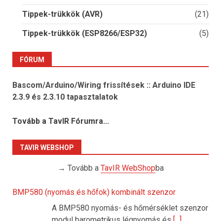
Tippek-trükkök (AVR)
(21)
Tippek-trükkök (ESP8266/ESP32)
(5)
FÓRUM
Bascom/Arduino/Wiring frissítések :: Arduino IDE
2.3.9 és 2.3.10 tapasztalatok
Tovább a TavIR Fórumra...
TAVIR WEBSHOP
→ Tovább a
TavIR WebShop
ba
BMP580 (nyomás és hőfok) kombinált szenzor
A BMP580 nyomás- és hőmérséklet szenzor
modul barometrikus légnyomás és
[...]