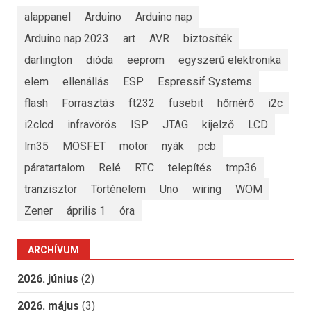
alappanel
Arduino
Arduino nap
Arduino nap 2023
art
AVR
biztosíték
darlington
dióda
eeprom
egyszerű elektronika
elem
ellenállás
ESP
Espressif Systems
flash
Forrasztás
ft232
fusebit
hőmérő
i2c
i2clcd
infravörös
ISP
JTAG
kijelző
LCD
lm35
MOSFET
motor
nyák
pcb
páratartalom
Relé
RTC
telepítés
tmp36
tranzisztor
Történelem
Uno
wiring
WOM
Zener
április 1
óra
ARCHÍVUM
2026. június
(2)
2026. május
(3)