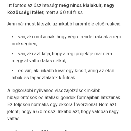
Itt fontos az őszinteség:
még nincs kialakult, nagy
közösségi ítélet
, mert a 6.0 túl friss.
Ami már most látszik, az inkább háromféle első reakció:
van, aki örül annak, hogy végre rendet raknak a régi
örökségben;
van, aki azt látja, hogy a régi projektje már nem
megy át változtatás nélkül;
és van, aki inkább kivár egy kicsit, amíg az első
hibák és tapasztalatok kifutnak.
A legkorábbi nyilvános visszajelzések inkább
hibajelentések és átállási gondok formájában látszanak.
Ez teljesen normális egy ekkora főverziónál. Nem azt
jelenti, hogy a 6.0 rossz. Inkább azt, hogy valóban nagy
váltás.