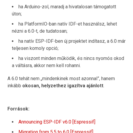
ha Arduino-zol, maradj a hivatalosan támogatott
úton;
ha PlatformIO-ban natív IDF-et használsz, lehet
nézni a 6.0-t, de tudatosan;
ha natív ESP-IDF-ben új projektet indítasz, a 6.0 már
teljesen komoly opció;
ha viszont minden működik, és nincs nyomós okod
a váltásra, akkor nem kell rohanni.
A 6.0 tehát nem „mindenkinek most azonnal”, hanem
inkább
okosan, helyzethez igazítva ajánlott
.
Források:
Announcing ESP-IDF v6.0 [Espressif]
Migration from 5.5 to 6.0 [Espressif]