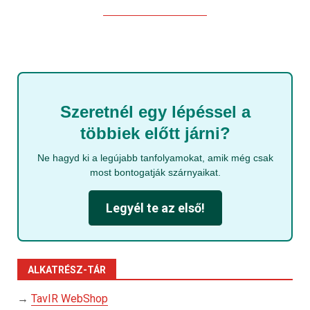
Szeretnél egy lépéssel a
többiek előtt járni?
Ne hagyd ki a legújabb tanfolyamokat, amik még csak
most bontogatják szárnyaikat.
Legyél te az első!
ALKATRÉSZ-TÁR
→
TavIR WebShop