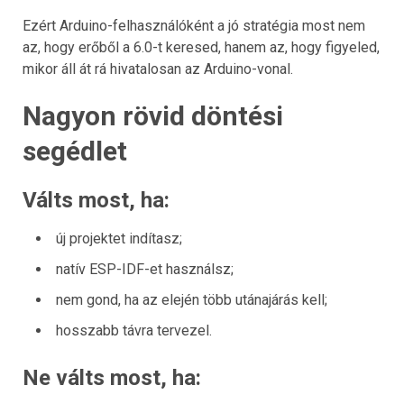
Ezért Arduino-felhasználóként a jó stratégia most nem
az, hogy erőből a 6.0-t keresed, hanem az, hogy figyeled,
mikor áll át rá hivatalosan az Arduino-vonal.
Nagyon rövid döntési
segédlet
Válts most, ha:
új projektet indítasz;
natív ESP-IDF-et használsz;
nem gond, ha az elején több utánajárás kell;
hosszabb távra tervezel.
Ne válts most, ha: