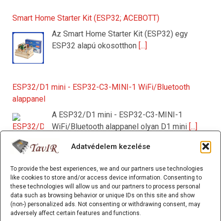
Smart Home Starter Kit (ESP32; ACEBOTT)
Az Smart Home Starter Kit (ESP32) egy
ESP32 alapú okosotthon
[...]
ESP32/D1 mini - ESP32-C3-MINI-1 WiFi/Bluetooth
alappanel
A ESP32/D1 mini - ESP32-C3-MINI-1
WiFi/Bluetooth alappanel olyan D1 mini
[...]
Adatvédelem kezelése
125 kHz RFID kulcstartó (EM4305/T5577 írható) Fehér
To provide the best experiences, we and our partners use technologies
like cookies to store and/or access device information. Consenting to
A 125 kHz RFID kulcstartó (EM4305/T5577
these technologies will allow us and our partners to process personal
írható) olyan passzív RFID
[...]
data such as browsing behavior or unique IDs on this site and show
(non-) personalized ads. Not consenting or withdrawing consent, may
adversely affect certain features and functions.