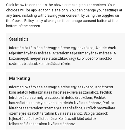
Click below to consent to the above or make granular choices. Your
Mozgásérzékelős MP3 lejátszó (Waytronic - WT-M12)
choices will be applied to this site only. You can change your settings at
any time, including withdrawing your consent, by using the toggles on
A Mozgásérzékelős MP3 lejátszó
the Cookie Policy, or by clicking on the manage consent button at the
(Waytronic - WT-M12) önálló,
bottom of the screen.
mozgásérzékelésre induló
[...]
Statistics
Információk tárolása és/vagy elérése egy eszközön, A hirdetések
K-típusú szerelt hőmérő (0…600 °C) 3m
teljesítményének mérése, A tartalom teljesítményének mérése, A
közönségek megértése statisztikák vagy különböző forrásokból
A K-típusú szerelt hőmérő (0...600C;
származó adatok kombinálásai révén.
variálható kábelhossz) olyan mérőelem,
amely
[...]
Marketing
Információk tárolása és/vagy elérése egy eszközön, Korlátozott
K-típusú szerelt hőmérő (0…600 °C) 1m
körű adatok felhasználása hirdetések kiválasztásához, Profilok
létrehozása személyre szabott hirdetés érdekében, Profilok
A K-típusú szerelt hőmérő (0...600C;
használata személyre szabott hirdetés kiválasztásához, Profilok
variálható kábelhossz) olyan mérőelem,
létrehozása tartalom személyre szabásához, Profilok használata
személyre szabott tartalom kiválasztásához, Szolgáltatások
amely
[...]
fejlesztése és tökéletesítése, Korlátozott körű adatok
felhasználása tartalom kiválasztásához.