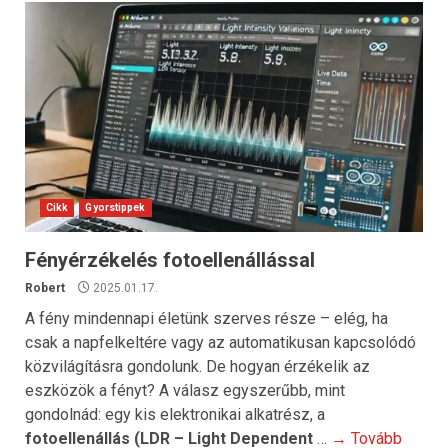
Cikk
Gyorstippek
Fényérzékelés fotoellenállással
Robert
2025.01.17.
A fény mindennapi életünk szerves része – elég, ha
csak a napfelkeltére vagy az automatikusan kapcsolódó
közvilágításra gondolunk. De hogyan érzékelik az
eszközök a fényt? A válasz egyszerűbb, mint
gondolnád: egy kis elektronikai alkatrész, a
fotoellenállás (LDR – Light Dependent
…
→ Tovább