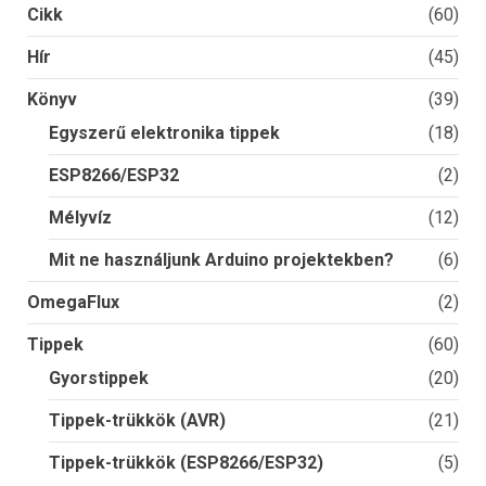
Cikk
(60)
Hír
(45)
Könyv
(39)
Egyszerű elektronika tippek
(18)
ESP8266/ESP32
(2)
Mélyvíz
(12)
Mit ne használjunk Arduino projektekben?
(6)
OmegaFlux
(2)
Tippek
(60)
Gyorstippek
(20)
Tippek-trükkök (AVR)
(21)
Tippek-trükkök (ESP8266/ESP32)
(5)