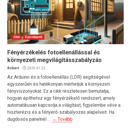
Cikk
Gyorstippek
Fényérzékelés fotoellenállással és
környezeti megvilágításszabályzás
Robert
2025.01.22.
Az Arduino és a fotoellenállás (LDR) segítségével
egyszerűen és hatékonyan mérhetjük a környezeti
fényviszonyokat. Ez a cikk részletesen bemutatja,
hogyan építhetsz egy fényérzékelő rendszert, amely
automatikusan kapcsolja a világítást, figyelembe véve a
hiszterézis és a fényerő-szabályozás alapelveit. Ha
dugdosós panelnél …
→ Tovább