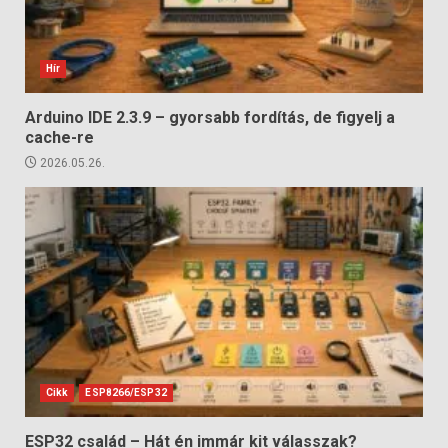
Hír
Arduino IDE 2.3.9 – gyorsabb fordítás, de figyelj a
cache-re
2026.05.26.
Cikk
ESP8266/ESP32
ESP32 család – Hát én immár kit válasszak?