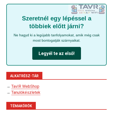
Szeretnél egy lépéssel a
többiek előtt járni?
Ne hagyd ki a legújabb tanfolyamokat, amik még csak
most bontogatják szárnyaikat.
Legyél te az első!
ALKATRÉSZ-TÁR
→
TavIR WebShop
→
Tanulókészletek
TÉMAKÖRÖK