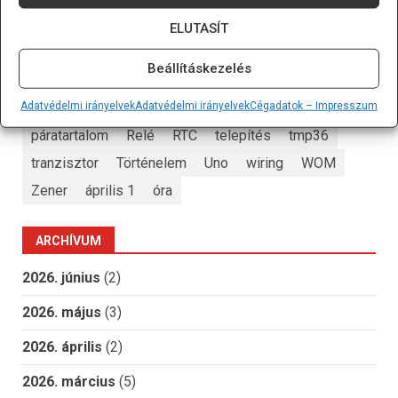
elem
ellenállás
ESP
Espressif Systems
ELUTASÍT
flash
Forrasztás
ft232
fusebit
hőmérő
i2c
Beállításkezelés
i2clcd
infravörös
ISP
JTAG
kijelző
LCD
Adatvédelmi irányelvek
Adatvédelmi irányelvek
Cégadatok – Impresszum
lm35
MOSFET
motor
nyák
pcb
páratartalom
Relé
RTC
telepítés
tmp36
tranzisztor
Történelem
Uno
wiring
WOM
Zener
április 1
óra
ARCHÍVUM
2026. június
(2)
2026. május
(3)
2026. április
(2)
2026. március
(5)