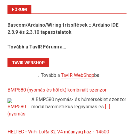
FÓRUM
Bascom/Arduino/Wiring frissítések :: Arduino IDE
2.3.9 és 2.3.10 tapasztalatok
Tovább a TavIR Fórumra...
TAVIR WEBSHOP
→ Tovább a
TavIR WebShop
ba
BMP580 (nyomás és hőfok) kombinált szenzor
A BMP580 nyomás- és hőmérséklet szenzor
modul barometrikus légnyomás és
[...]
HELTEC - WiFi LoRa 32 V4 műanyag ház - 14500