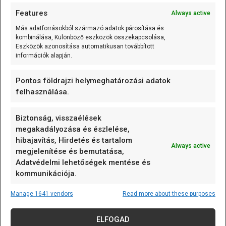
K-típusú szerelt hőmérő (0…600 °C) 0.5m
Features
Always active
A K-típusú szerelt hőmérő (0...600C;
Más adatforrásokból származó adatok párosítása és
variálható kábelhossz) olyan mérőelem,
kombinálása, Különböző eszközök összekapcsolása,
amely
[...]
Eszközök azonosítása automatikusan továbbított
információk alapján.
125 kHz RFID kulcstartó (EM4305/T5577 írható)
Pontos földrajzi helymeghatározási adatok
Vegyes/Mixed
felhasználása.
A 125 kHz RFID kulcstartó (EM4305/T5577
írható) olyan passzív RFID
[...]
Biztonság, visszaélések
megakadályozása és észlelése,
hibajavítás, Hirdetés és tartalom
Always active
megjelenítése és bemutatása,
Adatvédelmi lehetőségek mentése és
CÍMKÉK
kommunikációja.
alappanel
Arduino
Arduino nap
Manage 1641 vendors
Read more about these purposes
Arduino nap 2023
art
AVR
biztosíték
ELFOGAD
darlington
dióda
eeprom
egyszerű elektronika