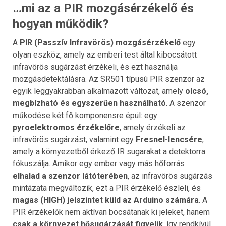
…mi az a PIR mozgásérzékelő és
hogyan működik?
A
PIR (Passzív Infravörös) mozgásérzékelő
egy
olyan eszköz, amely az emberi test által kibocsátott
infravörös sugárzást érzékeli, és ezt használja
mozgásdetektálásra. Az SR501 típusú PIR szenzor az
egyik leggyakrabban alkalmazott változat, amely
olcsó,
megbízható és egyszerűen használható
. A szenzor
működése két fő komponensre épül: egy
pyroelektromos érzékelőre
, amely érzékeli az
infravörös sugárzást, valamint egy
Fresnel-lencsére
,
amely a környezetből érkező IR sugarakat a detektorra
fókuszálja. Amikor egy ember vagy más hőforrás
elhalad a szenzor látóterében
, az infravörös sugárzás
mintázata megváltozik, ezt a PIR érzékelő észleli, és
magas (HIGH) jelszintet küld az Arduino számára
. A
PIR érzékelők nem aktívan bocsátanak ki jeleket, hanem
csak a környezet hősugárzását figyelik
, így rendkívül