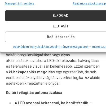
Manage 1641 vendors
Read more about these 
kapcsol be, amikor arra valóban szükség van.
Mikor és miért lehet hasznos a ki-
ELFOGAD
bekapcsolós világításvezérlés?
ELUTASÍT
Az előző fejezetben bemutatott
PWM-alapú
Beállításkezelés
fényerőszabályozás
olyan helyzetekben hasznos,
amikor
fokozatos átmenetet szeretnénk elérni
a
Adatvédelmi irányelvek
Adatvédelmi irányelvek
Cégadatok – Impressz
világítás fényerejében. Ez jó megoldás lehet például
beltéri hangulatvilágításhoz vagy olyan
alkalmazásokhoz, ahol a LED-ek fokozatos halványítása
és felerősítése vizuálisan kellemesebb. Ezzel szemben
a
ki-bekapcsolós megoldás
egy egyszerűbb, de sok
esetben hatékonyabb világításvezérlési logika. Az alábbi
esetekben kifejezetten előnyös:
Kültéri világítás automatizálása
A LED
azonnal bekapcsol, ha besötétedik
–