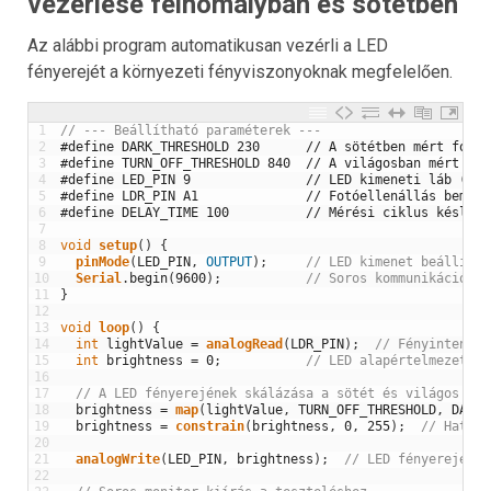
vezérlése félhomályban és sötétben
Az alábbi program automatikusan vezérli a LED
fényerejét a környezeti fényviszonyoknak megfelelően.
1
// --- Beállítható paraméterek ---
2
#define DARK_THRESHOLD 230      // A sötétben mért fotoe
3
#define TURN_OFF_THRESHOLD 840  // A világosban mért fot
4
#define LED_PIN 9               // LED kimeneti láb (PWM
5
#define LDR_PIN A1              // Fotóellenállás bemene
6
#define DELAY_TIME 100          // Mérési ciklus késlelt
7
8
void
setup
(
)
{
9
pinMode
(
LED_PIN
,
OUTPUT
)
;
// LED kimenet beállítás
10
Serial
.
begin
(
9600
)
;
// Soros kommunikáció in
11
}
12
13
void
loop
(
)
{
14
int
lightValue
=
analogRead
(
LDR_PIN
)
;
// Fényintenzit
15
int
brightness
=
0
;
// LED alapértelmezett f
16
17
// A LED fényerejének skálázása a sötét és világos hat
18
brightness
=
map
(
lightValue
,
TURN_OFF_THRESHOLD
,
DARK_
19
brightness
=
constrain
(
brightness
,
0
,
255
)
;
// Határo
20
21
analogWrite
(
LED_PIN
,
brightness
)
;
// LED fényerejének
22