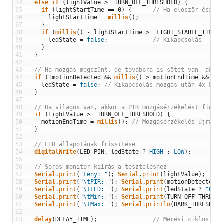
34
else
if
(
lightValue
>=
TURN_OFF_THRESHOLD
)
{
35
if
(
lightStartTime
==
0
)
{
// Ha először észlel
36
lightStartTime
=
millis
(
)
;
37
}
38
if
(
millis
(
)
-
lightStartTime
>=
LIGHT_STABLE_TIME
)
39
ledState
=
false
;
// Kikapcsolás
40
}
41
}
42
43
// Ha mozgás megszűnt, de továbbra is sötét van, akkor
44
if
(
!
motionDetected
&&
millis
(
)
>
motionEndTime
&&
lig
45
ledState
=
false
;
// Kikapcsolás mozgás után 4x késl
46
}
47
48
// Ha világos van, akkor a PIR mozgásérzékelést figyel
49
if
(
lightValue
>=
TURN_OFF_THRESHOLD
)
{
50
motionEndTime
=
millis
(
)
;
// Mozgásérzékelés újraind
51
}
52
53
// LED állapotának frissítése
54
digitalWrite
(
LED_PIN
,
ledState
?
HIGH
:
LOW
)
;
55
56
// Soros monitor kiírás a teszteléshez
57
Serial
.
print
(
"Feny: "
)
;
Serial
.
print
(
lightValue
)
;
58
Serial
.
print
(
"\tPIR: "
)
;
Serial
.
print
(
motionDetected
?
59
Serial
.
print
(
"\tLED: "
)
;
Serial
.
print
(
ledState
?
"ON"
60
Serial
.
print
(
"\tMin: "
)
;
Serial
.
print
(
TURN_OFF_THRESHO
61
Serial
.
print
(
"\tMax: "
)
;
Serial
.
println
(
DARK_THRESHOLD
62
63
delay
(
DELAY_TIME
)
;
// Mérési ciklus kés