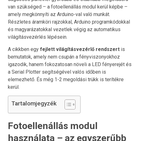
van szükséged – a fotoellenállás modul kerül képbe –
amely megkönnyíti az Arduino-val való munkát.
Részletes áramköri rajzokkal, Arduino programkódokkal
és magyarázatokkal vezetlek végig az automatikus
világításvezérlés lépésein.
A cikkben egy
fejlett világításvezérlő rendszert
is
bemutatok, amely nem csupán a fényviszonyokhoz
igazodik, hanem fokozatosan növeli a LED fényerejét és
a Serial Plotter segítségével valós időben is
elemezhető. És még 1-2 megoldási trükk is terítékre
kerül.
Tartalomjegyzék
Fotoellenállás modul
használata – az egyszerűbb