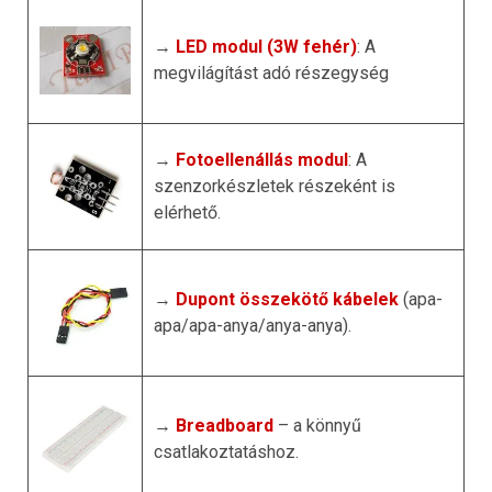
→
LED modul (3W fehér)
: A
megvilágítást adó részegység
→
Fotoellenállás modul
: A
szenzorkészletek részeként is
elérhető.
→
Dupont összekötő kábelek
(apa-
apa/apa-anya/anya-anya).
→
Breadboard
– a könnyű
csatlakoztatáshoz.