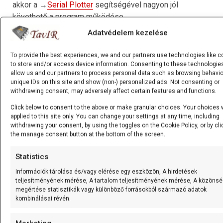
akkor a →
Serial Plotter
segítségével nagyon jól
követhető a program működése.
Adatvédelem kezelése
To provide the best experiences, we and our partners use technologies like c
to store and/or access device information. Consenting to these technologies
allow us and our partners to process personal data such as browsing behavio
unique IDs on this site and show (non-) personalized ads. Not consenting or
withdrawing consent, may adversely affect certain features and functions.
Click below to consent to the above or make granular choices. Your choices w
applied to this site only. You can change your settings at any time, including
withdrawing your consent, by using the toggles on the Cookie Policy, or by cli
the manage consent button at the bottom of the screen.
Statistics
Információk tárolása és/vagy elérése egy eszközön, A hirdetések
teljesítményének mérése, A tartalom teljesítményének mérése, A közöns
megértése statisztikák vagy különböző forrásokból származó adatok
A nyers adatok grafikonon ábrázolva…
kombinálásai révén.