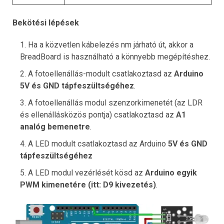
Bekötési lépések
Ha a közvetlen kábelezés nm járható út, akkor a
BreadBoard is használható a könnyebb megépítéshez.
A fotoellenállás-modult csatlakoztasd az
Arduino
5V és GND tápfeszültségéhez
.
A fotoellenállás modul szenzorkimenetét (az LDR
és ellenállásközös pontja) csatlakoztasd az
A1
analóg bemenetre
.
A LED modult csatlakoztasd az Arduino
5V és GND
tápfeszültségéhez
A LED modul vezérlését kösd az
Arduino egyik
PWM kimenetére (itt: D9 kivezetés)
.