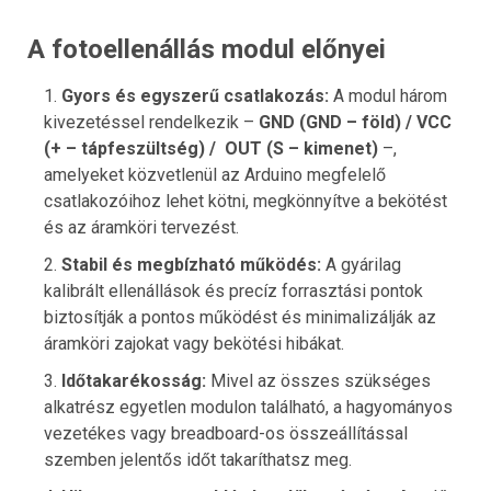
A fotoellenállás modul előnyei
Gyors és egyszerű csatlakozás:
A modul három
kivezetéssel rendelkezik –
GND (GND – föld) / VCC
(+ – tápfeszültség) / OUT (S – kimenet)
–,
amelyeket közvetlenül az Arduino megfelelő
csatlakozóihoz lehet kötni, megkönnyítve a bekötést
és az áramköri tervezést.
Stabil és megbízható működés:
A gyárilag
kalibrált ellenállások és precíz forrasztási pontok
biztosítják a pontos működést és minimalizálják az
áramköri zajokat vagy bekötési hibákat.
Időtakarékosság:
Mivel az összes szükséges
alkatrész egyetlen modulon található, a hagyományos
vezetékes vagy breadboard-os összeállítással
szemben jelentős időt takaríthatsz meg.