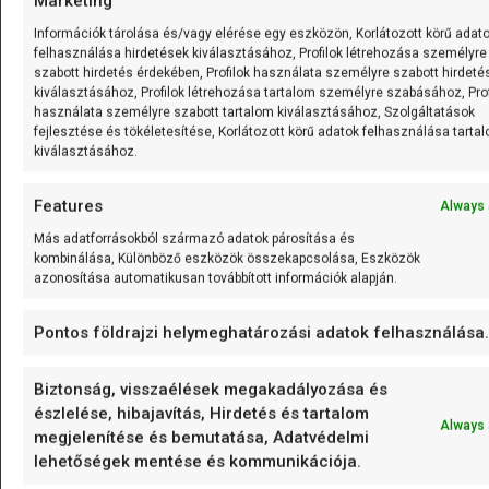
Marketing
Egy Arduino Uno mikrokontroller kapcsolási rajza,
amelyhez egy fotoellenállás és egy LED modul
Információk tárolása és/vagy elérése egy eszközön, Korlátozott körű adat
csatlakozik különböző színű vezetékekkel.
felhasználása hirdetések kiválasztásához, Profilok létrehozása személyre
szabott hirdetés érdekében, Profilok használata személyre szabott hirdeté
kiválasztásához, Profilok létrehozása tartalom személyre szabásához, Prof
Egyszerű ki-/bekapcsolásra
használata személyre szabott tartalom kiválasztásához, Szolgáltatások
fejlesztése és tökéletesítése, Korlátozott körű adatok felhasználása tarta
redukált program
kiválasztásához.
A világításvezérlés egyik legfontosabb kérdése, hogy a
Features
Always 
rendszer miként reagál a környezeti fényviszonyok
Más adatforrásokból származó adatok párosítása és
változásaira. A mostani cél egy olyan automatizált
kombinálása, Különböző eszközök összekapcsolása, Eszközök
megoldás, amely
sötétben azonnal bekapcsol
, viszont
azonosítása automatikusan továbbított információk alapján.
világosban
nem kapcsol ki rögtön
, hanem kivár egy
beállított időtartamot, hogy elkerülje a felesleges ki-
Pontos földrajzi helymeghatározási adatok felhasználása.
bekapcsolásokat. Ez a logika különösen hasznos lehet
kültéri világítás esetén, ahol egy rövid fényvillanás –
Biztonság, visszaélések megakadályozása és
például egy autó fényszórója vagy egy felhők közül
észlelése, hibajavítás, Hirdetés és tartalom
Always 
előbújó napsugár – nem indokolja a lámpák azonnali
megjelenítése és bemutatása, Adatvédelmi
kikapcsolását. Ugyanakkor a rendszer képes
azonnal
lehetőségek mentése és kommunikációja.
reagálni a sötétedésre
, így a világítás pontosan akkor