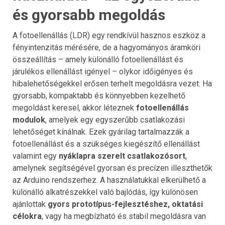
és gyorsabb megoldás
A fotoellenállás (LDR) egy rendkívül hasznos eszköz a
fényintenzitás mérésére, de a hagyományos áramköri
összeállítás – amely különálló fotoellenállást és
járulékos ellenállást igényel – olykor időigényes és
hibalehetőségekkel erősen terhelt megoldásra vezet. Ha
gyorsabb, kompaktabb és könnyebben kezelhető
megoldást keresel, akkor léteznek
fotoellenállás
modulok
, amelyek egy egyszerűbb csatlakozási
lehetőséget kínálnak. Ezek gyárilag tartalmazzák a
fotoellenállást és a szükséges kiegészítő ellenállást
valamint egy
nyáklapra szerelt csatlakozósort
,
amelynek segítségével gyorsan és precízen illeszthetők
az Arduino rendszerhez. A használatukkal elkerülhető a
különálló alkatrészekkel való bajlódás, így különösen
ajánlottak
gyors prototípus-fejlesztéshez, oktatási
célokra
, vagy ha megbízható és stabil megoldásra van