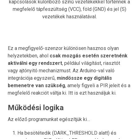
kapcsolások különböző színű vezetékekkel történnek a
megfelelő tápfeszültség (VCC), föld (GND) és jel (S)
vezetékek használatával.
Ez a megfigyelő-szenzor különösen hasznos olyan
helyzetekben, ahol
csak mozgás esetén szeretnénk
aktiválni egy rendszert
, például világítást, riasztót
vagy ajtónyitó mechanizmust. Az Arduino-val való
integrációja egyszerű,
mindössze egy digitális
bemenetre van szükség
, amely figyeli a PIR jeleit és a
megfelelő reakciót váltja ki. Itt is ezt használjuk ki.
Működési logika
Az előző programunkat egészítjük ki…
Ha besötétedik (DARK_THRESHOLD alatt) és