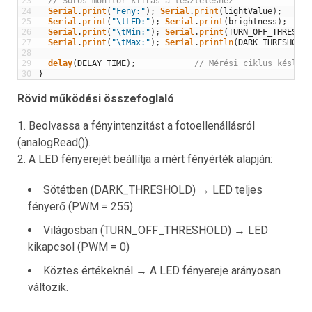
23
// Soros monitor kiírás a teszteléshez
24
Serial
.
print
(
"Feny:"
)
;
Serial
.
print
(
lightValue
)
;
25
Serial
.
print
(
"\tLED:"
)
;
Serial
.
print
(
brightness
)
;
26
Serial
.
print
(
"\tMin:"
)
;
Serial
.
print
(
TURN_OFF_THRESHOL
27
Serial
.
print
(
"\tMax:"
)
;
Serial
.
println
(
DARK_THRESHOLD
)
28
29
delay
(
DELAY_TIME
)
;
// Mérési ciklus késlelt
30
}
Rövid működési összefoglaló
1. Beolvassa a fényintenzitást a fotoellenállásról
(analogRead()).
2. A LED fényerejét beállítja a mért fényérték alapján:
Sötétben (DARK_THRESHOLD) → LED teljes
fényerő (PWM = 255)
Világosban (TURN_OFF_THRESHOLD) → LED
kikapcsol (PWM = 0)
Köztes értékeknél → A LED fényereje arányosan
változik.