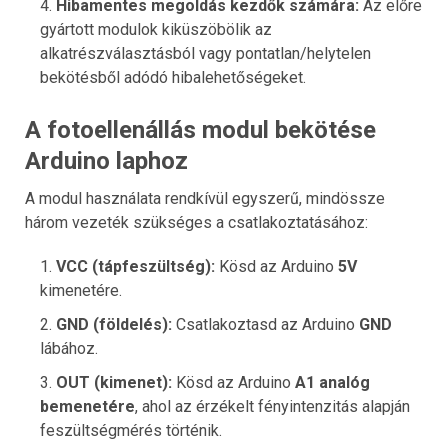
Hibamentes megoldás kezdők számára:
Az előre
gyártott modulok kiküszöbölik az
alkatrészválasztásból vagy pontatlan/helytelen
bekötésből adódó hibalehetőségeket.
A fotoellenállás modul bekötése
Arduino laphoz
A modul használata rendkívül egyszerű, mindössze
három vezeték szükséges a csatlakoztatásához:
VCC (tápfeszültség):
Kösd az Arduino
5V
kimenetére.
GND (földelés):
Csatlakoztasd az Arduino
GND
lábához.
OUT (kimenet):
Kösd az Arduino
A1 analóg
bemenetére
, ahol az érzékelt fényintenzitás alapján
feszültségmérés történik.