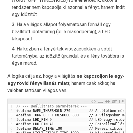
(TURN_OFF_THRESHOLD) fölé emelkedik, akkor a
rendszer nem kapcsolja ki azonnal a fényt, hanem indít
egy időzítőt.
Ha a világos állapot folyamatosan fennáll egy
beállított időtartamig (pl. 5 másodpercig), a LED
kikapcsol.
Ha közben a fényérték visszacsökken a sötét
tartományba, az időzítő újraindul, és a fény továbbra is
égve marad.
A logika célja az, hogy a világítás
ne kapcsoljon le egy-
egy rövid fényvillanás miatt
, hanem csak akkor, ha
valóban tartósan világos van.
1
// --- Beállítható paraméterek --- 
2
#define DARK_THRESHOLD 270         // A sötétben mért fo
3
#define TURN_OFF_THRESHOLD 800     // A világosban mért 
4
#define LED_PIN 9                  // LED vagy relévezér
5
#define LDR_PIN A1                 // Fotoellenállás bem
6
#define DELAY_TIME 100             // Mérési ciklus késl