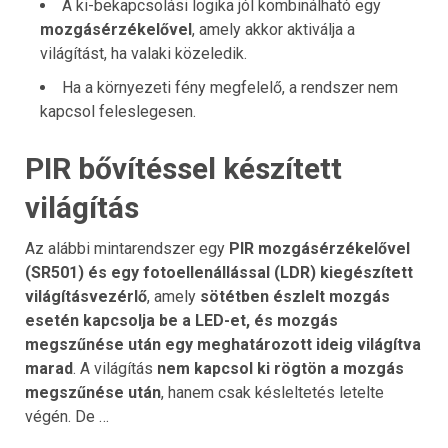
A ki-bekapcsolási logika jól kombinálható egy
mozgásérzékelővel
, amely akkor aktiválja a
világítást, ha valaki közeledik.
Ha a környezeti fény megfelelő, a rendszer nem
kapcsol feleslegesen.
PIR bővítéssel készített
világítás
Az alábbi mintarendszer egy
PIR mozgásérzékelővel
(SR501) és egy fotoellenállással (LDR) kiegészített
világításvezérlő
, amely
sötétben észlelt mozgás
esetén kapcsolja be a LED-et, és mozgás
megszűnése után egy meghatározott ideig világítva
marad
. A világítás
nem kapcsol ki rögtön a mozgás
megszűnése után
, hanem csak késleltetés letelte
végén. De …