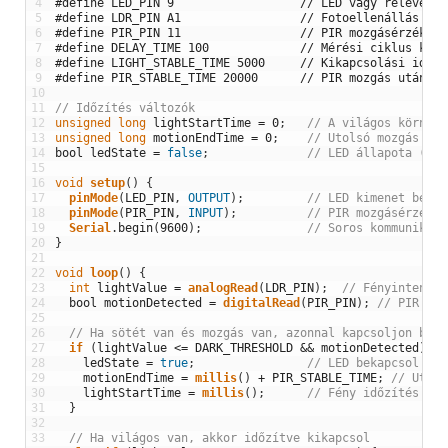
4
#define LED_PIN 9                  // LED vagy relévezér
5
#define LDR_PIN A1                 // Fotoellenállás bem
6
#define PIR_PIN 11                 // PIR mozgásérzékelő
7
#define DELAY_TIME 100             // Mérési ciklus késl
8
#define LIGHT_STABLE_TIME 5000     // Kikapcsolási idő v
9
#define PIR_STABLE_TIME 20000      // PIR mozgás utáni L
10
11
// Időzítés változók
12
unsigned
long
lightStartTime
=
0
;
// A világos környez
13
unsigned
long
motionEndTime
=
0
;
// Utolsó mozgás érz
14
bool
ledState
=
false
;
// LED állapota (bek
15
16
void
setup
(
)
{
17
pinMode
(
LED_PIN
,
OUTPUT
)
;
// LED kimenet beáll
18
pinMode
(
PIR_PIN
,
INPUT
)
;
// PIR mozgásérzékel
19
Serial
.
begin
(
9600
)
;
// Soros kommunikáci
20
}
21
22
void
loop
(
)
{
23
int
lightValue
=
analogRead
(
LDR_PIN
)
;
// Fényintenzit
24
bool
motionDetected
=
digitalRead
(
PIR_PIN
)
;
// PIR moz
25
26
// Ha sötét van és mozgás van, azonnal kapcsoljon be a
27
if
(
lightValue
<=
DARK_THRESHOLD
&&
motionDetected
)
{
28
ledState
=
true
;
// LED bekapcsol
29
motionEndTime
=
millis
(
)
+
PIR_STABLE_TIME
;
// Utols
30
lightStartTime
=
millis
(
)
;
// Fény időzítés újr
31
}
32
33
// Ha világos van, akkor időzítve kikapcsol