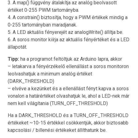
3. A map() függvény átalakítja az analóg beolvasott
értéket 0-255 PWM tartományba.
4. A constrain() biztosítja, hogy a PWM értékek mindig a
0-255 tartományban maradjanak.
5. A LED aktuális fényerejét az analogWrite() állítja be.
6. A soros monitor kiírja az aktuális fényértéket és a LED
állapotát.
Tipp:
ha a programot feltöltjuk az Arduino lapra, akkor
– letakarva a fényérzékelő ellenállást a soros monitoron
leolvashatjuk a minimum analóg értéket
(DARK_THRESHOLD)
– elvéve a kezünket és a ellenállást fényt kapva a soros
vonalon a határértéket olvashatjuk le, ahol a LED-nek már
nem kell világítania (TURN_OFF_THRESHOLD)
Ha a DARK_THRESHOLD és a TURN_OFF_THRESHOLD
értékeket ~10-15 értékkel csökkentjük, akkor biztosabb
kapcsolási / billenési értékeket állíthatunk be.