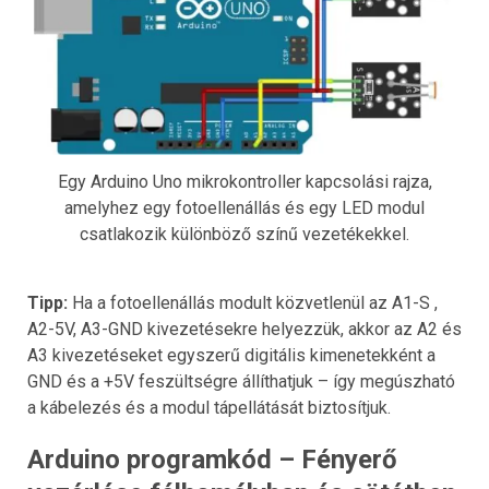
Egy Arduino Uno mikrokontroller kapcsolási rajza,
amelyhez egy fotoellenállás és egy LED modul
csatlakozik különböző színű vezetékekkel.
Tipp:
Ha a fotoellenállás modult közvetlenül az A1-S ,
A2-5V, A3-GND kivezetésekre helyezzük, akkor az A2 és
A3 kivezetéseket egyszerű digitális kimenetekként a
GND és a +5V feszültségre állíthatjuk – így megúszható
a kábelezés és a modul tápellátását biztosítjuk.
Arduino programkód – Fényerő