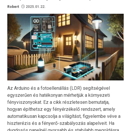
Robert
2025.01.22.
Az Arduino és a fotoellenállás (LDR) segítségével
egyszerűen és hatékonyan mérhetjük a környezeti
fényviszonyokat. Ez a cikk részletesen bemutatja,
hogyan építhetsz egy fényérzékelő rendszert, amely
automatikusan kapcsolja a világítást, figyelembe véve a
hiszterézis és a fényerő-szabályozás alapelveit. Ha
dugdosós panelnél gyorsabb és stabilabb megoldásra