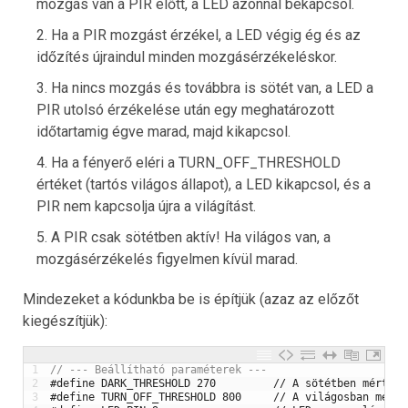
mozgás van a PIR előtt, a LED azonnal bekapcsol.
Ha a PIR mozgást érzékel, a LED végig ég és az
időzítés újraindul minden mozgásérzékeléskor.
Ha nincs mozgás és továbbra is sötét van, a LED a
PIR utolsó érzékelése után egy meghatározott
időtartamig égve marad, majd kikapcsol.
Ha a fényerő eléri a TURN_OFF_THRESHOLD
értéket (tartós világos állapot), a LED kikapcsol, és a
PIR nem kapcsolja újra a világítást.
A PIR csak sötétben aktív! Ha világos van, a
mozgásérzékelés figyelmen kívül marad.
Mindezeket a kódunkba be is építjük (azaz az előzőt
kiegészítjük):
1
// --- Beállítható paraméterek ---
2
#define DARK_THRESHOLD 270         // A sötétben mért fo
3
#define TURN_OFF_THRESHOLD 800     // A világosban mért 