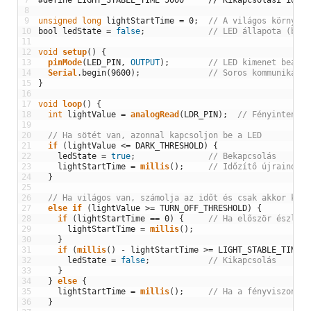
7
#define LIGHT_STABLE_TIME 5000     // Kikapcsolási idő (
8
9
unsigned
long
lightStartTime
=
0
;
// A világos környeze
10
bool
ledState
=
false
;
// LED állapota (beka
11
12
void
setup
(
)
{
13
pinMode
(
LED_PIN
,
OUTPUT
)
;
// LED kimenet beállí
14
Serial
.
begin
(
9600
)
;
// Soros kommunikáció
15
}
16
17
void
loop
(
)
{
18
int
lightValue
=
analogRead
(
LDR_PIN
)
;
// Fényintenzit
19
20
// Ha sötét van, azonnal kapcsoljon be a LED
21
if
(
lightValue
<=
DARK_THRESHOLD
)
{
22
ledState
=
true
;
// Bekapcsolás
23
lightStartTime
=
millis
(
)
;
// Időzítő újraindítá
24
}
25
26
// Ha világos van, számolja az időt és csak akkor kapc
27
else
if
(
lightValue
>=
TURN_OFF_THRESHOLD
)
{
28
if
(
lightStartTime
==
0
)
{
// Ha először észlel 
29
lightStartTime
=
millis
(
)
;
30
}
31
if
(
millis
(
)
-
lightStartTime
>=
LIGHT_STABLE_TIME
)
32
ledState
=
false
;
// Kikapcsolás
33
}
34
}
else
{
35
lightStartTime
=
millis
(
)
;
// Ha a fényviszony v
36
}