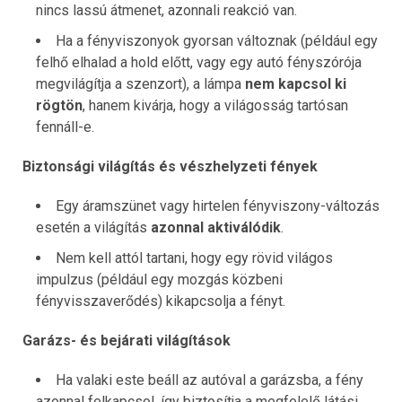
nincs lassú átmenet, azonnali reakció van.
Ha a fényviszonyok gyorsan változnak (például egy
felhő elhalad a hold előtt, vagy egy autó fényszórója
megvilágítja a szenzort), a lámpa
nem kapcsol ki
rögtön
, hanem kivárja, hogy a világosság tartósan
fennáll-e.
Biztonsági világítás és vészhelyzeti fények
Egy áramszünet vagy hirtelen fényviszony-változás
esetén a világítás
azonnal aktiválódik
.
Nem kell attól tartani, hogy egy rövid világos
impulzus (például egy mozgás közbeni
fényvisszaverődés) kikapcsolja a fényt.
Garázs- és bejárati világítások
Ha valaki este beáll az autóval a garázsba, a fény
azonnal felkapcsol, így biztosítja a megfelelő látási