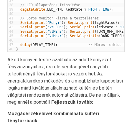
37
38
// LED állapotának frissítése
39
digitalWrite
(
LED_PIN
,
ledState
?
HIGH
:
LOW
)
;
40
41
// Soros monitor kiírás a teszteléshez
42
Serial
.
print
(
"Feny:"
)
;
Serial
.
print
(
lightValue
)
;
43
Serial
.
print
(
"\tLED:"
)
;
Serial
.
print
(
ledState
?
"ON"
:
44
Serial
.
print
(
"\tMin:"
)
;
Serial
.
print
(
TURN_OFF_THRESHOL
45
Serial
.
print
(
"\tMax:"
)
;
Serial
.
println
(
DARK_THRESHOLD
)
46
47
delay
(
DELAY_TIME
)
;
// Mérési ciklus késl
48
}
A kód könnyen testre szabható az adott környezet
fényviszonyaihoz, és relé segítségével nagyobb
teljesítményű fényforrásokat is vezérelhet. Az
energiatakarékos működés és a megbízható kapcsolási
logika miatt kiválóan alkalmazható kültéri és beltéri
világítási rendszerek automatizálására. De ne is álljunk
meg ennél a pontnál!
Fejlesszük tovább:
Mozgásérzékelővel kombinálható kültéri
fényforrások