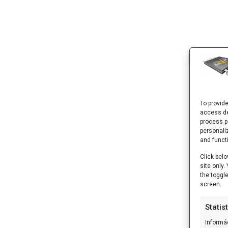
To provid
access de
process p
personali
and funct
Click belo
site only
the toggl
screen.
Statis
Informá