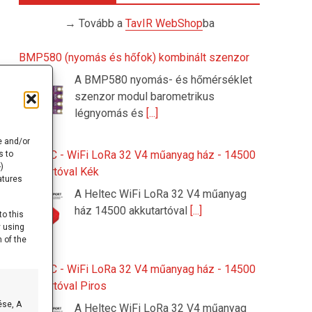
→ Tovább a
TavIR WebShop
ba
BMP580 (nyomás és hőfok) kombinált szenzor
A BMP580 nyomás- és hőmérséklet
szenzor modul barometrikus
légnyomás és
[...]
e and/or
HELTEC - WiFi LoRa 32 V4 műanyag ház - 14500
s to
)
akkutartóval Kék
atures
A Heltec WiFi LoRa 32 V4 műanyag
ház 14500 akkutartóval
[...]
to this
y using
 of the
HELTEC - WiFi LoRa 32 V4 műanyag ház - 14500
akkutartóval Piros
ése, A
A Heltec WiFi LoRa 32 V4 műanyag