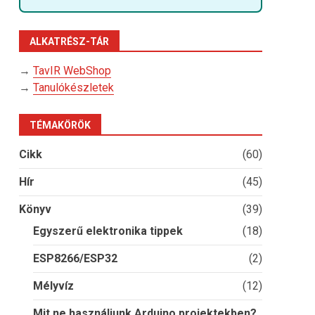
ALKATRÉSZ-TÁR
→
TavIR WebShop
→
Tanulókészletek
TÉMAKÖRÖK
Cikk
(60)
Hír
(45)
Könyv
(39)
Egyszerű elektronika tippek
(18)
ESP8266/ESP32
(2)
Mélyvíz
(12)
Mit ne használjunk Arduino projektekben?