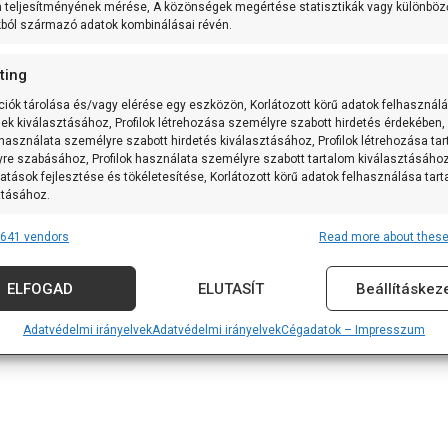
m teljesítményének mérése, A közönségek megértése statisztikák vagy különböz
kból származó adatok kombinálásai révén.
ting
ciók tárolása és/vagy elérése egy eszközön, Korlátozott körű adatok felhasznál
sek kiválasztásához, Profilok létrehozása személyre szabott hirdetés érdekében,
 használata személyre szabott hirdetés kiválasztásához, Profilok létrehozása ta
re szabásához, Profilok használata személyre szabott tartalom kiválasztásához
atások fejlesztése és tökéletesítése, Korlátozott körű adatok felhasználása tar
ztásához.
641 vendors
Read more about these
res
Alway
tforrásokból származó adatok párosítása és kombinálása, Különböző
ELFOGAD
ELUTASÍT
Beállításkez
k összekapcsolása, Eszközök azonosítása automatikusan továbbított
iók alapján.
Adatvédelmi irányelvek
Adatvédelmi irányelvek
Cégadatok – Impresszum
 földrajzi helymeghatározási adatok felhasználása.
nság, visszaélések megakadályozása és észlelése,
vítás, Hirdetés és tartalom megjelenítése és bemutatása,
Alway