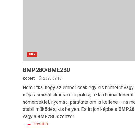
Cikk
BMP280/BME280
Robert
2020.09.15.
Nem ritka, hogy az ember csak egy kis hőmérőt vagy
időjárásmérőt akar rakni a polcra, aztán hamar kiderül:
hőmérséklet, nyomás, páratartalom is kellene – na m
stabil működés, kis helyen. És itt jön képbe a
BMP28
vagy a
BME280
szenzor.
…
→ Tovább