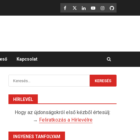
F
X
LinkedIn
YouTube
Instagram
GitHub
eső
Kapcsolat
Keresés:
HÍRLEVÉL
Hogy az újdonságokról első kézből értesülj:
→
Feliratkozás a Hírlevélre
INGYENES TANFOLYAM