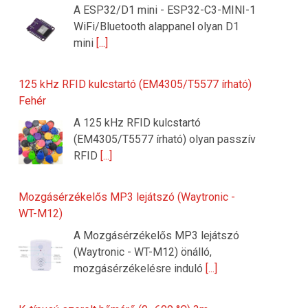
A ESP32/D1 mini - ESP32-C3-MINI-1
WiFi/Bluetooth alappanel olyan D1
mini
[...]
125 kHz RFID kulcstartó (EM4305/T5577 írható)
Fehér
A 125 kHz RFID kulcstartó
(EM4305/T5577 írható) olyan passzív
RFID
[...]
Mozgásérzékelős MP3 lejátszó (Waytronic -
WT-M12)
A Mozgásérzékelős MP3 lejátszó
(Waytronic - WT-M12) önálló,
mozgásérzékelésre induló
[...]