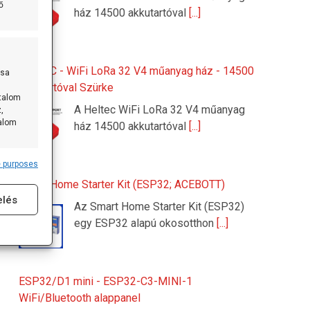
ő
ház 14500 akkutartóval
[...]
HELTEC - WiFi LoRa 32 V4 műanyag ház - 14500
ása
akkutartóval Szürke
rtalom
A Heltec WiFi LoRa 32 V4 műanyag
,
talom
ház 14500 akkutartóval
[...]
 purposes
s active
Smart Home Starter Kit (ESP32; ACEBOTT)
elés
Az Smart Home Starter Kit (ESP32)
egy ESP32 alapú okosotthon
[...]
ESP32/D1 mini - ESP32-C3-MINI-1
WiFi/Bluetooth alappanel
s active