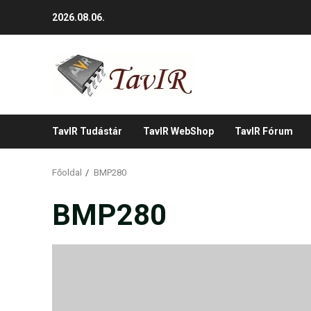
Skip
2026.08.06.
to
content
TavIR Tudástár
TavIR WebShop
TavIR Fórum
Főoldal
BMP280
BMP280