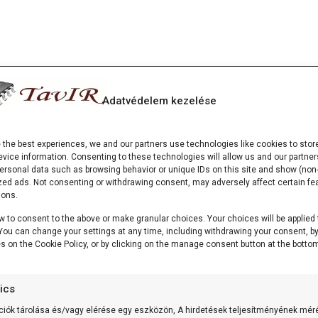
Adatvédelem kezelése
e the best experiences, we and our partners use technologies like cookies to stor
vice information. Consenting to these technologies will allow us and our partner
ersonal data such as browsing behavior or unique IDs on this site and show (non-
zed ads. Not consenting or withdrawing consent, may adversely affect certain fe
ions.
w to consent to the above or make granular choices. Your choices will be applied 
. You can change your settings at any time, including withdrawing your consent, b
es on the Cookie Policy, or by clicking on the manage consent button at the bottom
tics
ciók tárolása és/vagy elérése egy eszközön, A hirdetések teljesítményének mér